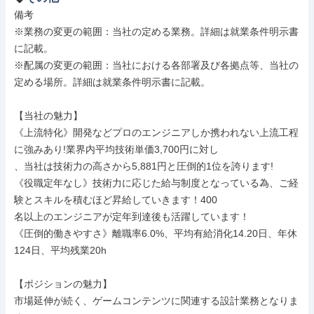
備考

※業務の変更の範囲：当社の定める業務。詳細は就業条件明示書
に記載。

※配属の変更の範囲：当社における各部署及び各拠点等、当社の
定める場所。詳細は就業条件明示書に記載。

【当社の魅力】

《上流特化》開発などプロのエンジニアしか携われない上流工程
に強みあり!業界内平均技術単価3,700円に対し

、当社は技術力の高さから5,881円と圧倒的1位を誇ります!

《役職定年なし》技術力に応じた給与制度となっている為、ご経
験とスキルを積むほど昇給していきます！400

名以上のエンジニアが定年到達後も活躍しています！

《圧倒的働きやすさ》離職率6.0%、平均有給消化14.20日、年休
124日、平均残業20h

【ポジションの魅力】

市場延伸が続く、ゲームコンテンツに関連する設計業務となりま