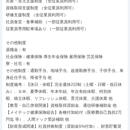
出産・育児支援制度 （全従業員利用可）

資格取得支援制度 （全従業員利用可）

研修支援制度 （全従業員利用可）

社員食堂・食事補助 （一部従業員利用可）

従業員専用駐車場あり （一部従業員利用可）

その他制度

退職金：有

社会保険：健康保険 厚生年金保険 雇用保険 労災保険

寮・社宅：有

その他制度：通勤手当、地域手当、超過勤務手当、子供手当、単
身赴任手当、帰省手当 他

制度備考：【休日・休暇】完全週休2日制（土曜・日曜・祝日休
み）、ＧＷ、夏季休暇、年末年始、年次有給休暇、特別休

暇、積立休暇、リフレッシュ休暇、育児休業、介護休業 他

【教育・自己啓発関連】資格取得奨励金、通信研修補助金 他

【メイテック健康保険組合】各種付加給付（医療費自己負担2万
円迄 等）、人間ドック受診補助 他

【財産形成関連】社員持株制度（奨励金5%付加）、財形貯蓄奨