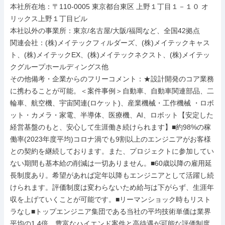
本社所在地：〒110-0005 東京都台東区 上野１丁目１－１０ オ
リックス上野１丁目ビル

本社以外の事業所：東京/名古屋/大阪/福岡など、全国42拠点

関連会社：(株)メイテックフィルダーズ、(株)メイテックキャス
ト、(株)メイテックEX、(株)メイテックネクスト、(株)メイテッ
クグループホールディングス他

その他備考・企業からのフリーコメント：★設計開発のコア業務
に携わることが可能。＜案件事例＞自動車、自動車関連部品、二
輪車、航空機、宇宙関連(ロケット)、産業機械・工作機械 ・ロボ
ット・カメラ・家電、半導体、医療機、AI、ロボット【安定した
経営基盤のもと、安心して生涯働き続けられます】■約98%の稼
働率(2023年度平均)コロナ渦でも9割以上のエンジニアがお客様
との契約を継続しております。また、プロジェクトに参加してい
ない期間も基本給の削減は一切ありません。■60歳以降の雇用延
長制度あり。希望があれば定年以降もエンジニアとして活躍し続
けられます。評価制度は変わらないため給与は下がらず、生涯年
収を上げていくことが可能です。■リーマンショック時もリスト
ラなし■トップエンジニア集団である当社の平均技術単価は業界
平均の1.4倍。豊富なハイエンド案件と高待遇が可能な評価制度