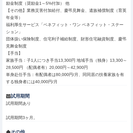
励金制度（奨励金1～5%付加） 他

【その他】業務災害付加給付、慶弔見舞金、遺族補償制度（育英
年金等）

福利厚生サービス「ベネフィット・ワン ベネフィット・ステー
ション」

団体扱い保険制度、住宅利子補給制度、財形住宅融資制度、慶弔
見舞金制度

【手当】

家族手当：子1人につき手当13,300円 地域手当（独身）13,300～
28,500円 （配偶者有）20,000円～42,900円

単身赴任手当：有配偶者は80,000円/月、同同居の扶養家族を有
する独身者には40,000円/月
試用期間
試用期間あり

試用期間3ヶ月。
その他