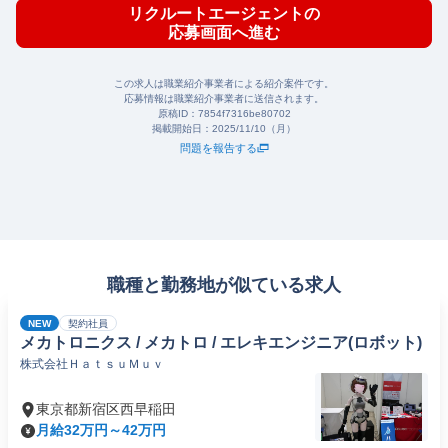
リクルートエージェントの
応募画面へ進む
この求人は職業紹介事業者による紹介案件です。
応募情報は職業紹介事業者に送信されます。
原稿ID：
7854f7316be80702
掲載開始日：
2025/11/10（月）
問題を報告する
職種と勤務地が似ている求人
NEW
契約社員
メカトロニクス / メカトロ / エレキエンジニア(ロボット)
株式会社ＨａｔｓｕＭｕｖ
東京都新宿区西早稲田
月給32万円～42万円