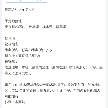
株式会社メイテック

予定勤務地

東京都23区内、茨城県、栃木県、群馬県

勤務地

勤務地①

事業所名：顧客の事業所による

所在地：東京都 23区内

最寄駅：

喫煙環境：本社は敷地内禁煙（屋内喫煙可能場所あり）だが、顧
客先により異なる

備考：他 栃木/茨城/群馬/千葉/23区外等に多数案件有。配属地に
関しては ご希望を最大限考慮いたしますが、全国の案件配属の
可能性有

転勤：当面無