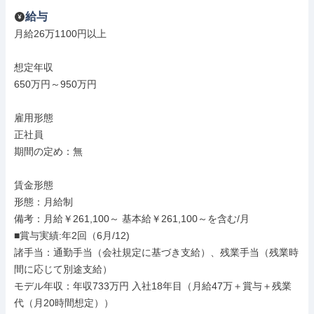
給与
月給26万1100円以上

想定年収

650万円～950万円

雇用形態

正社員

期間の定め：無

賃金形態

形態：月給制

備考：月給￥261,100～ 基本給￥261,100～を含む/月

■賞与実績:年2回（6月/12)

諸手当：通勤手当（会社規定に基づき支給）、残業手当（残業時
間に応じて別途支給）

モデル年収：年収733万円 入社18年目（月給47万＋賞与＋残業
代（月20時間想定））
