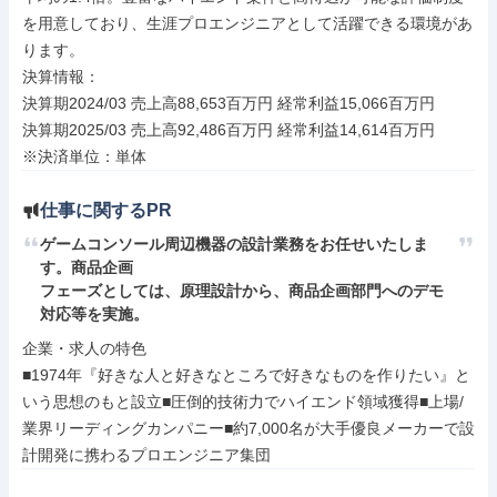
を用意しており、生涯プロエンジニアとして活躍できる環境があ
ります。

決算情報：

決算期2024/03 売上高88,653百万円 経常利益15,066百万円

決算期2025/03 売上高92,486百万円 経常利益14,614百万円

※決済単位：単体
仕事に関するPR
ゲームコンソール周辺機器の設計業務をお任せいたしま
す。商品企画

フェーズとしては、原理設計から、商品企画部門へのデモ
対応等を実施。
企業・求人の特色

■1974年『好きな人と好きなところで好きなものを作りたい』と
いう思想のもと設立■圧倒的技術力でハイエンド領域獲得■上場/
業界リーディングカンパニー■約7,000名が大手優良メーカーで設
計開発に携わるプロエンジニア集団