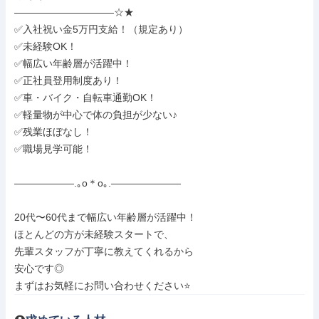
――――――――――☆★

✅入社祝い金5万円支給！（規定あり）

✅未経験OK！

✅幅広い年齢層が活躍中！

✅正社員登用制度あり！

✅車・バイク・自転車通勤OK！

✅軽量物が中心で体の負担が少ない♪

✅残業ほぼなし！

✅職場見学可能！

――――――.｡o＊o｡.―――――――

20代〜60代まで幅広い年齢層が活躍中！

ほとんどの方が未経験スタートで、

先輩スタッフが丁寧に教えてくれるから

安心です◎

まずはお気軽にお問い合わせください⭐