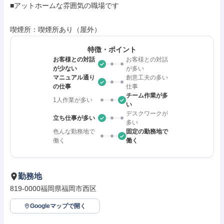
■アットホームな雰囲気の職場です

喫煙所：喫煙所あり（屋外）
特徴・ポイント
お客様との対話
お客様との対話
が少ない
が多い
マニュアル通り
創意工夫の多い
の仕事
仕事
チーム作業が多
1人作業が多い
い
デスクワークが
立ち仕事が多い
多い
色んな勤務地で
固定の勤務地で
働く
働く
勤務地
819-0000福岡県福岡市西区
Googleマップで開く