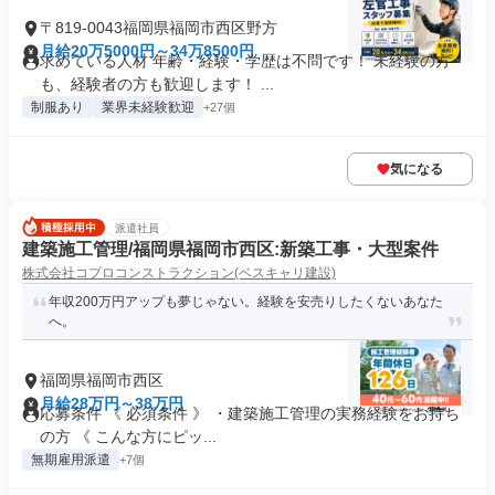
〒819-0043福岡県福岡市西区野方
月給20万5000円～34万8500円
求めている人材 年齢・経験・学歴は不問です！ 未経験の方
も、経験者の方も歓迎します！ ...
制服あり
業界未経験歓迎
+27個
気になる
派遣社員
建築施工管理/福岡県福岡市西区:新築工事・大型案件
株式会社コプロコンストラクション(ベスキャリ建設)
年収200万円アップも夢じゃない。経験を安売りしたくないあなた
へ。
福岡県福岡市西区
月給28万円～38万円
応募条件 《 必須条件 》 ・建築施工管理の実務経験をお持ち
の方 《 こんな方にピッ...
無期雇用派遣
+7個