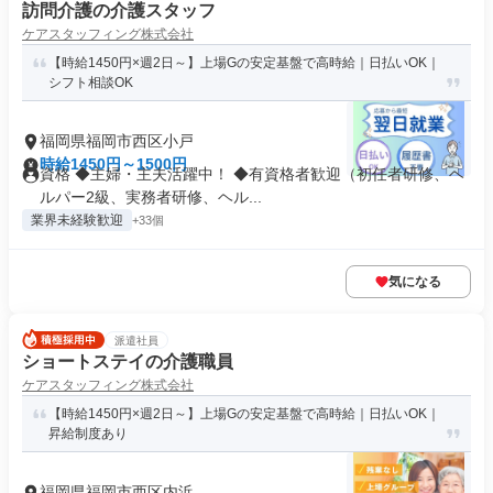
訪問介護の介護スタッフ
ケアスタッフィング株式会社
【時給1450円×週2日～】上場Gの安定基盤で高時給｜日払いOK｜
シフト相談OK
福岡県福岡市西区小戸
時給1450円～1500円
資格 ◆主婦・主夫活躍中！ ◆有資格者歓迎（初任者研修、ヘ
ルパー2級、実務者研修、ヘル...
業界未経験歓迎
+33個
気になる
派遣社員
ショートステイの介護職員
ケアスタッフィング株式会社
【時給1450円×週2日～】上場Gの安定基盤で高時給｜日払いOK｜
昇給制度あり
福岡県福岡市西区内浜