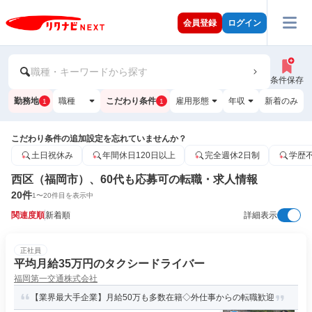
会員登録
ログイン
職種・キーワードから探す
条件保存
勤務地
職種
こだわり条件
雇用形態
年収
新着のみ
1
1
こだわり条件の追加設定を忘れていませんか？
土日祝休み
年間休日120日以上
完全週休2日制
学歴
西区（福岡市）、60代も応募可の転職・求人情報
20
件
1
〜
20
件目を表示中
関連度順
新着順
詳細表示
正社員
平均月給35万円のタクシードライバー
福岡第一交通株式会社
【業界最大手企業】月給50万も多数在籍◇外仕事からの転職歓迎