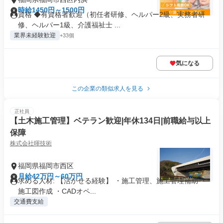
時給1450円～1500円
資格 ◆有資格者歓迎（初任者研修、ヘルパー2級、実務者研
修、ヘルパー1級、介護福祉士 ...
業界未経験歓迎
+33個
気になる
この企業の類似求人を見る
正社員
【土木施工管理】ベテラン歓迎|年休134日|前職給与以上
保障
株式会社暉技術
福岡県福岡市西区
月給42万円～60万円
求める人材: 【活かせる経験】 ・施工管理、施工管理補助 ・
施工図作成 ・CADオペ...
交通費支給