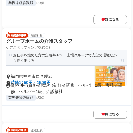
業界未経験歓迎
+33個
気になる
派遣社員
グループホームの介護スタッフ
ケアスタッフィング株式会社
お仕事を始めた方の定着率87%！上場グループで安定の環境だか
ら長く働ける
福岡県福岡市西区愛宕
時給1450円～1500円
資格 ◆有資格者歓迎（初任者研修、ヘルパー2級、実務者研
修、ヘルパー1級、介護福祉士 ...
業界未経験歓迎
+33個
気になる
派遣社員