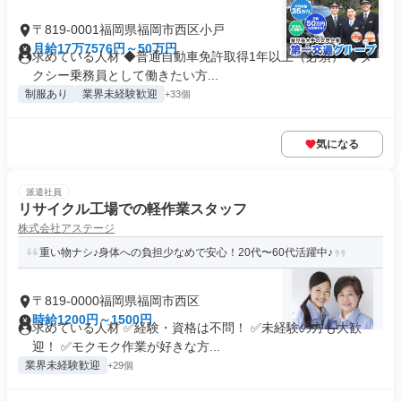
〒819-0001福岡県福岡市西区小戸
月給17万7576円～50万円
求めている人材 ◆普通自動車免許取得1年以上（必須） ◆タ
クシー乗務員として働きたい方...
制服あり
業界未経験歓迎
+33個
気になる
派遣社員
リサイクル工場での軽作業スタッフ
株式会社アステージ
重い物ナシ♪身体への負担少なめで安心！20代〜60代活躍中♪
〒819-0000福岡県福岡市西区
時給1200円～1500円
求めている人材 ✅経験・資格は不問！ ✅未経験の方も大歓
迎！ ✅モクモク作業が好きな方...
業界未経験歓迎
+29個