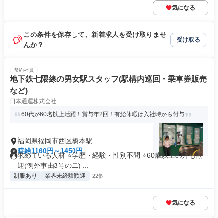
気になる
この条件を保存して、新着求人を受け取りませ
受け取る
んか？
契約社員
地下鉄七隈線の男女駅スタッフ(駅構内巡回・乗車券販売
など)
日本通運株式会社
60代が60名以上活躍！賞与年2回！有給休暇は入社時から付与
福岡県福岡市西区橋本駅
時給1160円～1450円
求めている人材 ⭐学歴・経験・性別不問 ⭐60歳以上の方も歓
迎(例外事由3号の二) ...
制服あり
業界未経験歓迎
+22個
気になる