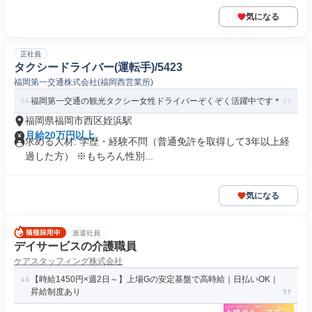
気になる
正社員
タクシードライバー(運転手)/5423
福岡第一交通株式会社(福岡西営業所)
福岡第一交通の観光タクシー女性ドライバーぞくぞく活躍中です＊
福岡県福岡市西区姪浜駅
月給20万円以上
求める人材: 学歴・経験不問（普通免許を取得して3年以上経
過した方） ※もちろん性別...
気になる
派遣社員
デイサービスの介護職員
ケアスタッフィング株式会社
【時給1450円×週2日～】上場Gの安定基盤で高時給｜日払いOK｜
昇給制度あり