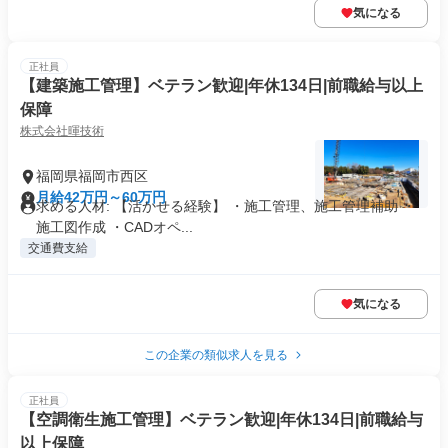
気になる
正社員
【建築施工管理】ベテラン歓迎|年休134日|前職給与以上
保障
株式会社暉技術
福岡県福岡市西区
月給42万円～60万円
求める人材: 【活かせる経験】 ・施工管理、施工管理補助 ・
施工図作成 ・CADオペ...
交通費支給
気になる
この企業の類似求人を見る
正社員
【空調衛生施工管理】ベテラン歓迎|年休134日|前職給与
以上保障