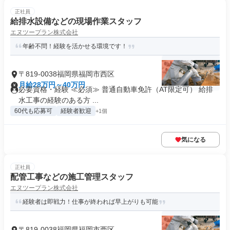
正社員
給排水設備などの現場作業スタッフ
エヌツープラン株式会社
年齢不問！経験を活かせる環境です！
〒819-0038福岡県福岡市西区
月給28万円～40万円
必要資格・経験 ≪必須≫ 普通自動車免許（AT限定可） 給排
水工事の経験のある方 ...
60代も応募可
経験者歓迎
+1個
気になる
正社員
配管工事などの施工管理スタッフ
エヌツープラン株式会社
経験者は即戦力！仕事が終われば早上がりも可能
〒819-0038福岡県福岡市西区