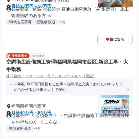
月給30万円～50万円
必要資格・経験 ≪必須≫ 普通自動車免許（AT限定可） 施工
管理経験のある方 ≪...
60代も応募可
経験者歓迎
+1個
気になる
派遣社員
空調衛生設備施工管理/福岡県福岡市西区:新築工事・大
手勤務
株式会社コプロコンストラクション(ベスキャリ建設)
＜年収1000万円目指せる仕事＞福利厚生充実！あなたのキャリア
が活かせるお仕事☆大手で安心...
福岡県福岡市西区
月給40万円～50万円
応募条件 《 必須条件 》 ・空調衛生設備施工管理の実務経験
をお持ちの方 《 こんな...
無期雇用派遣
+7個