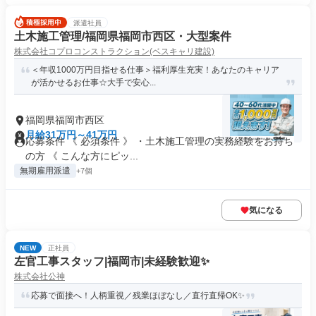
派遣社員
土木施工管理/福岡県福岡市西区・大型案件
株式会社コプロコンストラクション(ベスキャリ建設)
＜年収1000万円目指せる仕事＞福利厚生充実！あなたのキャリア
が活かせるお仕事☆大手で安心...
福岡県福岡市西区
月給31万円～41万円
応募条件 《 必須条件 》 ・土木施工管理の実務経験をお持ち
の方 《 こんな方にピッ...
無期雇用派遣
+7個
気になる
NEW
正社員
左官工事スタッフ|福岡市|未経験歓迎✨
株式会社公神
応募で面接へ！人柄重視／残業ほぼなし／直行直帰OK✨