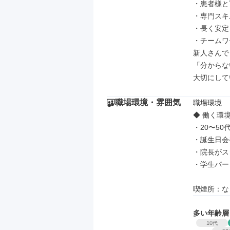
・患者様と
・専門スキ
・長く安定
・チームワ
新人さんで
「分からな
大切にして
職場環境・雰囲気
職場環境

◆ 働く環境
・20〜50
・誕生日会
・院長がス
・学生パー
喫煙所：な
多い年齢層
10
代