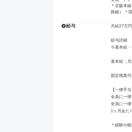
＊京阪本線
路線） ＊
給与
月給27万円
給与詳細

※基本給・
基本給：月給 
固定残業代
【一律手当】
全員に一律
全員に一律
1ヶ月あたり1
＊経験や能