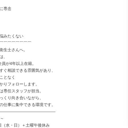
に専念

悩みたくない

￣￣￣￣￣￣￣￣

衛生士さんへ。

は、

全員が4年以上在籍。

すぐ相談できる雰囲気があり、

ことなく

かりフォローします。

は専任スタッフが担当。

っくり向き合いながら、

の仕事に集中できる環境です。

――――――――――――――

～

日（水・日）＋土曜午後休み
