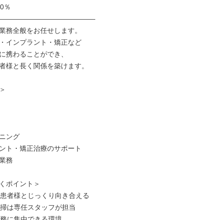
0％

――――――――――――――

業務全般をお任せします。

・インプラント・矯正など

に携わることができ、

者様と長く関係を築けます。



ニング

ント・矯正治療のサポート

業務

くポイント＞

で患者様とじっくり向き合える

清掃は専任スタッフが担当

業務に集中できる環境
