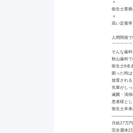
 ×

衛生士業務
 ×

高い定着率

人間関係で
￣￣￣￣￣
そんな歯科
秋山歯科で
衛生士8名
困った時は
放置される
先輩がしっ
滅菌・清掃
患者様とじ
衛生士本来
―――――
月給27万円
完全週休2