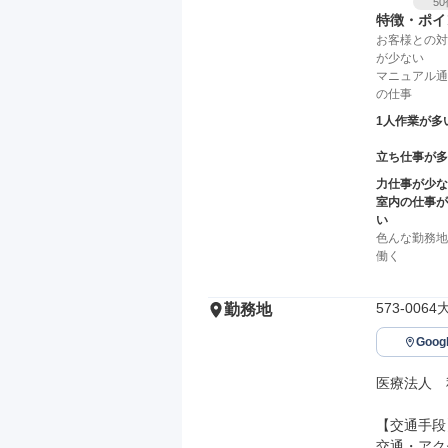
50
特徴・ポイ
お客様との対
が少ない
マニュアル通
の仕事
1人作業が多
立ち仕事が多
力仕事が少な
室内の仕事が
い
色んな勤務地
働く
573-00
勤務地
Goo
医療法人　
【交通手段】
交通・アク