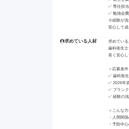
✅ 専任担
✅ 勉強会
※経験が浅
安心して成
求めている人材
求めている
歯科衛生士
長く安心し
＜応募条件＞
✅ 歯科衛
✅ 2026
✅ ブランク
✅ 経験の浅
＜こんな方
・人間関係
・予防中心