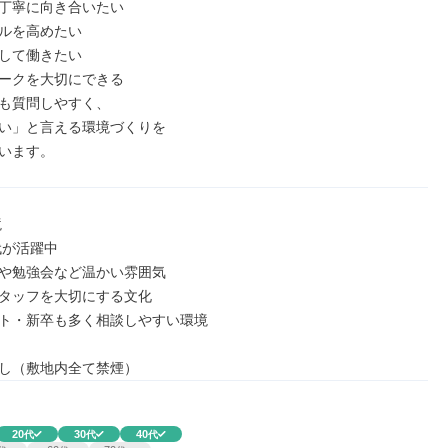
丁寧に向き合いたい

ルを高めたい

して働きたい

ークを大切にできる

も質問しやすく、

い」と言える環境づくりを

います。


代が活躍中

や勉強会など温かい雰囲気

タッフを大切にする文化

ト・新卒も多く相談しやすい環境

し（敷地内全て禁煙）
20
30
40
代
代
代