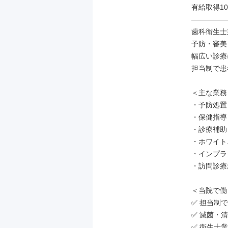
有給取得10
―――――
歯科衛生士
予防・審美
幅広い診療
担当制で患
＜主な業務＞
・予防処置

・保健指導

・診療補助

・ホワイト
・インプラ
・訪問診療
＜当院で働
✅ 担当制
✅ 滅菌・
✅ 衛生士