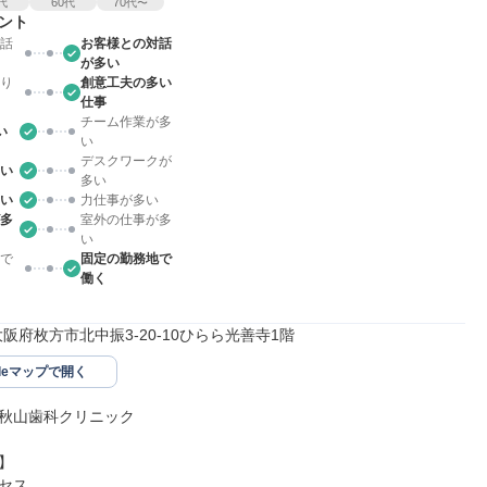
60
70
代
代
代〜
ント
話
お客様との対話
が多い
り
創意工夫の多い
仕事
チーム作業が多
い
い
デスクワークが
い
多い
い
力仕事が多い
多
室外の仕事が多
い
で
固定の勤務地で
働く
64大阪府枚方市北中振3-20-10ひらら光善寺1階
gleマップで開く
秋山歯科クリニック



セス
