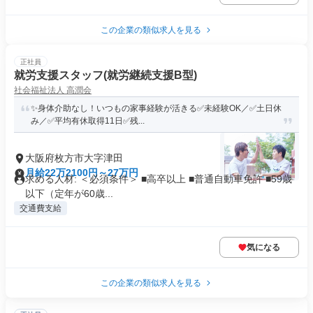
この企業の類似求人を見る
正社員
就労支援スタッフ(就労継続支援B型)
社会福祉法人 高潤会
✨身体介助なし！いつもの家事経験が活きる✅未経験OK／✅土日休
み／✅平均有休取得11日✅残...
大阪府枚方市大字津田
月給22万2100円～27万円
求める人材: ＜必須条件＞ ■高卒以上 ■普通自動車免許 ■59歳
以下（定年が60歳...
交通費支給
気になる
この企業の類似求人を見る