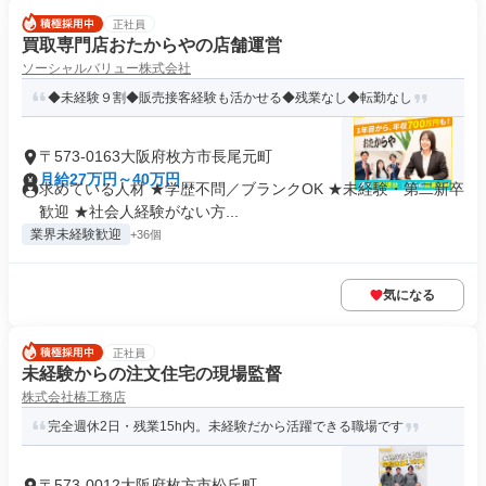
正社員
買取専門店おたからやの店舗運営
ソーシャルバリュー株式会社
◆未経験９割◆販売接客経験も活かせる◆残業なし◆転勤なし
〒573-0163大阪府枚方市長尾元町
月給27万円～40万円
求めている人材 ★学歴不問／ブランクOK ★未経験・第二新卒
歓迎 ★社会人経験がない方...
業界未経験歓迎
+36個
気になる
正社員
未経験からの注文住宅の現場監督
株式会社椿工務店
完全週休2日・残業15h内。未経験だから活躍できる職場です
〒573-0012大阪府枚方市松丘町