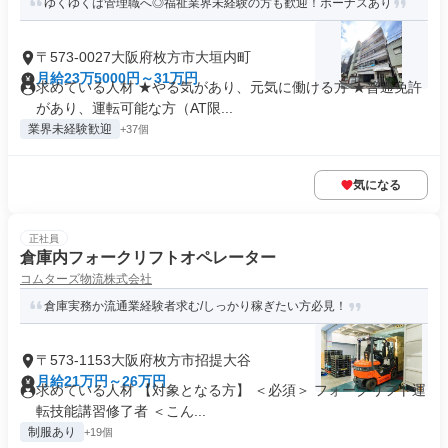
ゆくゆくは管理職へ◎福祉業界未経験の方も歓迎！ボーナスあり
〒573-0027大阪府枚方市大垣内町
月給23万5000円～31万円
求めている人材 ★やる気があり、元気に働ける方 ★普通免許
があり、運転可能な方（AT限...
業界未経験歓迎
+37個
気になる
正社員
倉庫内フォークリフトオペレーター
コムターズ物流株式会社
倉庫実務か流通業経験者求む/しっかり稼ぎたい方必見！
〒573-1153大阪府枚方市招提大谷
月給21万円～26万円
求めている人材 【対象となる方】 ＜必須＞ フォークリフト運
転技能講習修了者 ＜こん...
制服あり
+19個