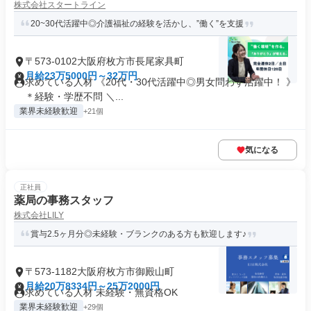
株式会社スタートライン
20~30代活躍中◎介護福祉の経験を活かし、”働く”を支援
〒573-0102大阪府枚方市長尾家具町
月給23万5000円～32万円
求めている人材 《20代・30代活躍中◎男女問わず活躍中！ 》
＊経験・学歴不問 ＼...
業界未経験歓迎
+21個
気になる
正社員
薬局の事務スタッフ
株式会社LILY
賞与2.5ヶ月分◎未経験・ブランクのある方も歓迎します♪
〒573-1182大阪府枚方市御殿山町
月給20万8334円～25万2000円
求めている人材 未経験・無資格OK
業界未経験歓迎
+29個