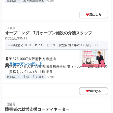
制服あり
業界未経験歓迎
+31個
気になる
正社員
オープニング 7月オープン施設の介護スタッフ
株式会社3SMILE
有給消化100％！ネイル・ピアス・髪型自由！年収380万円〜
〒573-0007大阪府枚方市堂山
月給29万5750円以上
求めている人材 ◎介護職員初任者研修（ヘルパー2級以上）の
資格をお持ちの方 【歓迎条...
制服あり
主婦・主夫歓迎
+27個
気になる
正社員
障害者の就労支援コーディネーター