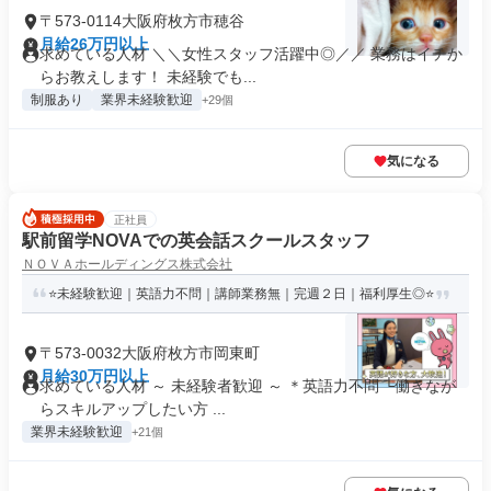
〒573-0114大阪府枚方市穂谷
月給26万円以上
求めている人材 ＼＼女性スタッフ活躍中◎／／ 業務はイチか
らお教えします！ 未経験でも...
制服あり
業界未経験歓迎
+29個
気になる
正社員
駅前留学NOVAでの英会話スクールスタッフ
ＮＯＶＡホールディングス株式会社
⭐未経験歓迎｜英語力不問｜講師業務無｜完週２日｜福利厚生◎⭐
〒573-0032大阪府枚方市岡東町
月給30万円以上
求めている人材 ～ 未経験者歓迎 ～ ＊英語力不問 └働きなが
らスキルアップしたい方 ...
業界未経験歓迎
+21個