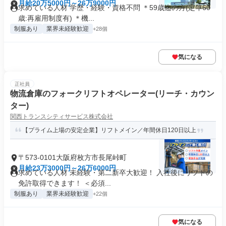
月給20万5000円～26万9000円
求めている人材 学歴・経験・資格不問 ＊59歳迄の方(定年60
歳:再雇用制度有) ＊機...
制服あり
業界未経験歓迎
+28個
気になる
正社員
物流倉庫のフォークリフトオペレーター(リーチ・カウン
ター)
関西トランスシティサービス株式会社
【プライム上場の安定企業】リフトメイン／年間休日120日以上
〒573-0101大阪府枚方市長尾峠町
月給23万3000円～26万6000円
求めている人材 未経験・第二新卒大歓迎！ 入社後にリフトの
免許取得できます！ ＜必須...
制服あり
業界未経験歓迎
+22個
気になる