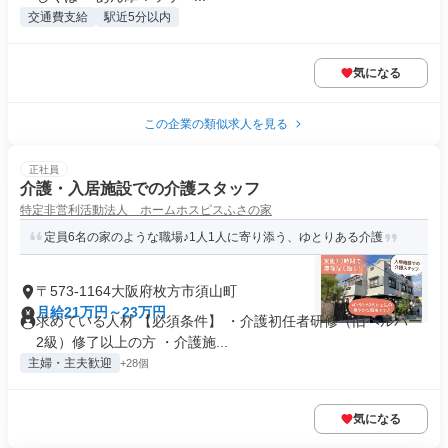
交通費支給
駅近5分以内
気になる
この企業の類似求人を見る
正社員
介護・入居施設での介護スタッフ
特定非営利活動法人 ホームホスピスふさの家
定員6名の家のような職場♪1人1人に寄り添う、ゆとりある介護
〒573-1164大阪府枚方市須山町
月給21万円～23万円
求めている人材 【必須条件】 ・介護初任者研修（旧ヘルパー
2級）修了以上の方 ・介護施...
主婦・主夫歓迎
+28個
気になる