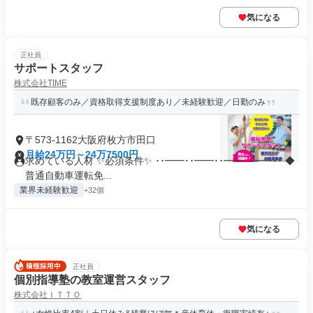
気になる
正社員
サポートスタッフ
株式会社TIME
既存顧客のみ／資格取得支援制度あり／未経験歓迎／日勤のみ
〒573-1162大阪府枚方市田口
月給24万円～24万7500円
求めている人材 ✨必須条件✨ ･･━━･･━━･･━━･･━━･･ ◆
普通自動車運転免...
業界未経験歓迎
+32個
気になる
正社員
個別指導塾の教室運営スタッフ
株式会社ＩＴＴＯ