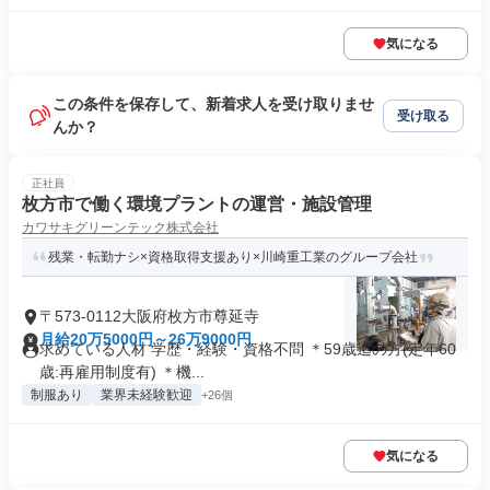
気になる
この条件を保存して、新着求人を受け取りませ
受け取る
んか？
正社員
枚方市で働く環境プラントの運営・施設管理
カワサキグリーンテック株式会社
残業・転勤ナシ×資格取得支援あり×川崎重工業のグループ会社
〒573-0112大阪府枚方市尊延寺
月給20万5000円～26万9000円
求めている人材 学歴・経験・資格不問 ＊59歳迄の方(定年60
歳:再雇用制度有) ＊機...
制服あり
業界未経験歓迎
+26個
気になる