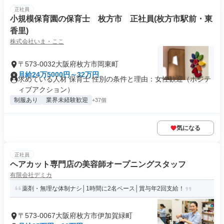
正社員
小規模保育園の保育士 枚方市 正社員(枚方市駅前・東
香里)
株式会社いま・ここ
〒573-0032大阪府枚方市岡東町
月給24万5000円～32万円
求めている人材 保育士 性別の条件と理由：女性歓迎（ポジテ
ィブアクション）
制服あり
業界未経験歓迎
+37個
気になる
正社員
ヘアカット専門店の美容師オープニングスタッフ
有限会社デミカ
薬剤・無理な体制ナシ│1時間に2名ペース│賞与年2回支給！
〒573-0067大阪府枚方市伊加賀緑町