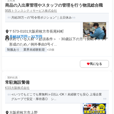
正社員
商品の入出庫管理やスタッフの管理を行う物流総合職
関西トランスシティサービス株式会社
月給28万～の”司令塔ポジション”｜土日休み
〒573-0101大阪府枚方市長尾峠町
月給28万円～31万円
求めている人材 ＜必須条件＞ ・30歳以下の方（長期キャリア
形成のため／例外事由3号イ...
制服あり
業界未経験歓迎
+15個
気になる
契約社員
常駐施設警備
KSS大阪株式会社
≪いつでもどこでも寮無料≫日払いOK！未経験でも安心 上場企業
グループで安定・厚待遇◎ シ...
大阪府枚方市上野