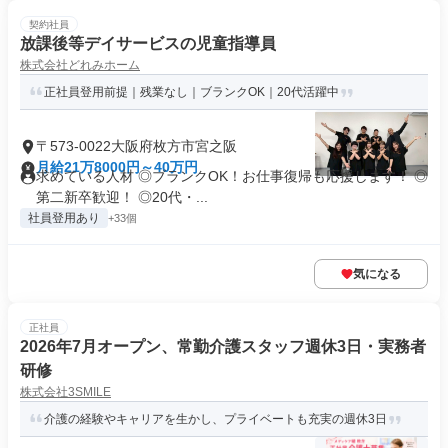
契約社員
放課後等デイサービスの児童指導員
株式会社どれみホーム
正社員登用前提｜残業なし｜ブランクOK｜20代活躍中
〒573-0022大阪府枚方市宮之阪
月給21万8000円～40万円
求めている人材 ◎ブランクOK！お仕事復帰も応援します！ ◎
第二新卒歓迎！ ◎20代・...
社員登用あり
+33個
気になる
正社員
2026年7月オープン、常勤介護スタッフ週休3日・実務者
研修
株式会社3SMILE
介護の経験やキャリアを生かし、プライベートも充実の週休3日