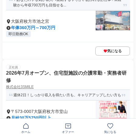
験から年収700万円も目指せる...
大阪府枚方市池之宮
年俸360万円～700万円
即日勤務OK
気になる
正社員
2026年7月オープン、住宅型施設の介護常勤・実務者研
修
株式会社3SMILE
週休2日！しっかり収入を得たい方も、キャリアアップしたい方も
〒573-0007大阪府枚方市堂山
月給30万5750円以上
求めている人材 ◎介護職員実務者研修の資格をお持ちの方
【歓迎条件】 ◎デイサービス...
ホーム
オファー
気になる
制服あり
主婦・主夫歓迎
+26個