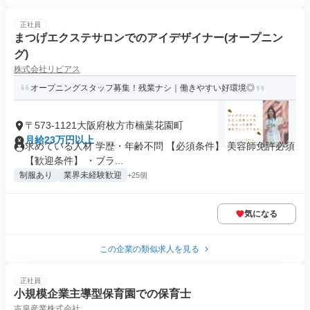
正社員
まつげエクステサロンでのアイデザイナー(オープニン
グ)
株式会社リビアス
オープニングスタッフ募集！残業ナシ｜働きやすい好環境◎
〒573-1121大阪府枚方市楠葉花園町
月給23万円以上
求めている人材 学歴・年齢不問 【必須条件】 美容師免許必須
【歓迎条件】 ・ブラ...
制服あり
業界未経験歓迎
+25個
気になる
この企業の類似求人を見る
正社員
小規模企業主導型保育園での保育士
吉泉産業株式会社