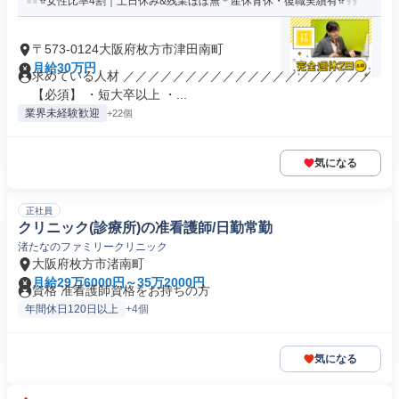
⭐女性比率4割｜土日休み&残業ほぼ無＊産休育休・復職実績有⭐
〒573-0124大阪府枚方市津田南町
月給30万円
求めている人材 ／／／／／／／／／／／／／／／／／／／／
【必須】 ・短大卒以上 ・...
業界未経験歓迎
+22個
気になる
正社員
クリニック(診療所)の准看護師/日勤常勤
渚たなのファミリークリニック
大阪府枚方市渚南町
月給29万6000円～35万2000円
資格 准看護師資格をお持ちの方
年間休日120日以上
+4個
気になる