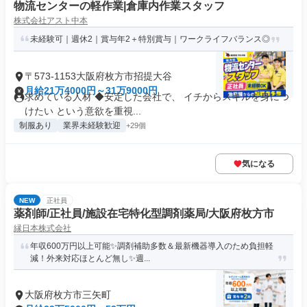
物流センターの軽作業|倉庫内作業スタッフ
株式会社アスト中本
未経験可｜週休2｜賞与年2＋特別賞与｜ワークライフバランス◎
〒573-1153大阪府枚方市招提大谷
月給21万4000円～31万9000円
求めている人材 ◆安定した会社で、 イチからスキルを身につ
けたい という意欲を重視...
制服あり
業界未経験歓迎
+29個
気になる
NEW
正社員
薬剤師/正社員/施設在宅特化型調剤薬局/大阪府枚方市
縁日本株式会社
年収600万円以上可能✨調剤補助多数＆最新機器導入のため負担軽
減！外来対応ほとんど無し✨週...
大阪府枚方市三矢町