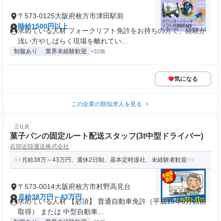
〒573-0125大阪府枚方市津田駅前
時給1500円以上
求めている人材 フォークリフト免許をお持ちの方で、経験が
浅い方やしばらく現場を離れてい...
制服あり
業界未経験歓迎
+32個
気になる
この企業の類似求人を見る
正社員
菓子パンの固定ルート配送スタッフ(3t中型ドライバー)
石部近陸運送株式会社
月給38万～43万円、週休2日制、基本定時退社、未経験者歓迎
〒573-0014大阪府枚方市村野高見台
月給38万円～43万円
求めている人材 【必須】 普通自動車免許（平成19年6月以前
取得） または 中型自動車...