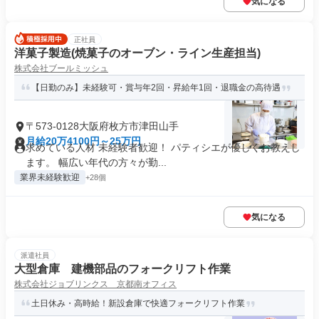
気になる
正社員
洋菓子製造(焼菓子のオーブン・ライン生産担当)
株式会社ブールミッシュ
【日勤のみ】未経験可・賞与年2回・昇給年1回・退職金の高待遇
〒573-0128大阪府枚方市津田山手
月給20万4100円～25万円
求めている人材 未経験者歓迎！ パティシエが優しくお教えし
ます。 幅広い年代の方々が勤...
業界未経験歓迎
+28個
気になる
派遣社員
大型倉庫 建機部品のフォークリフト作業
株式会社ジョブリンクス 京都南オフィス
土日休み・高時給！新設倉庫で快適フォークリフト作業