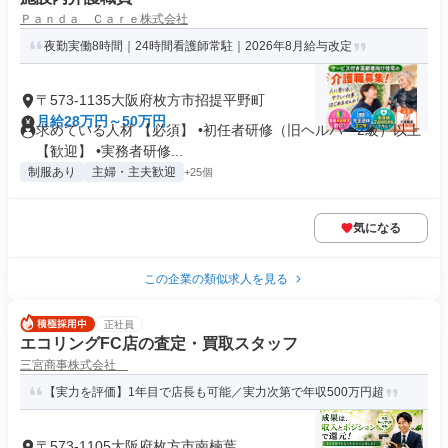
Ｐａｎｄａ Ｃａｒｅ株式会社
夜勤実働8時間｜24時間看護師常駐｜2026年8月給与改定
〒573-1135大阪府枚方市招提平野町
月給28万円～50万円
求めている人材 【必須】 •初任者研修（旧ヘルパー2級）以上
【歓迎】 •実務者研修...
制服あり
主婦・主夫歓迎
+25個
気になる
この企業の類似求人を見る
正社員
エコリングFC店の査定・買取スタッフ
三宮商事株式会社
【実力を評価】1年目で店長も可能／実力次第で年収500万円超
〒573-1105大阪府枚方市南楠葉