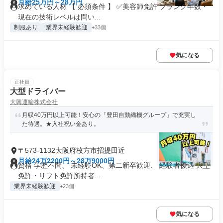
月給25万円～28万円
求めている人材 【 必須条件 】 ✅美容師免許 ブランク年数・
現在の技術レベルは問い...
制服あり
業界未経験歓迎
+33個
気になる
正社員
大型ドライバー
大興運輸株式会社
月収40万円以上可能！安心の「豊田自動織機グループ」で充実し
た待遇。★入社祝い金あり。
〒573-1132大阪府枚方市招提田近
月給24万2200円～28万9000円
資格 学歴不問、 未経験OK、第二新卒歓迎、 経験者優遇 大型
免許・リフト免許所持者...
業界未経験歓迎
+23個
気になる