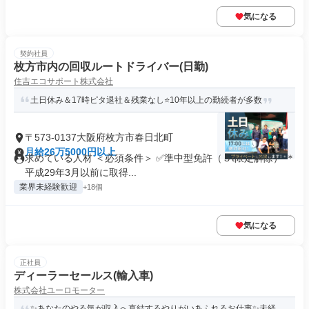
気になる
契約社員
枚方市内の回収ルートドライバー(日勤)
住吉エコサポート株式会社
土日休み＆17時ピタ退社＆残業なし⭐10年以上の勤続者が多数
〒573-0137大阪府枚方市春日北町
月給26万5000円以上
求めている人材 ＜必須条件＞ ✅準中型免許（５t限定解除） ＊
平成29年3月以前に取得...
業界未経験歓迎
+18個
気になる
正社員
ディーラーセールス(輸入車)
株式会社ユーロモーター
✨あなたのやる気が収入へ直結するやりがいあふれるお仕事✨未経