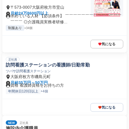
〒573-0007大阪府枚方市堂山
月給24万8600円以上
求めている人材 【必須条件】 ￣￣￣￣￣￣￣￣￣￣￣￣￣￣
￣￣￣ ◎介護職員実務者研修...
制服あり
+34個
気になる
正社員
訪問看護ステーションの看護師/日勤常勤
ツバサ訪問看護ステーション
大阪府枚方市磯島元町
月給35万円～50万円
資格 看護師資格をお持ちの方
年間休日120日以上
+4個
気になる
NEW
正社員
施設内介護職員