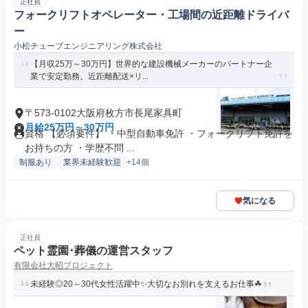
正社員
フォークリフトオペレーター・工場間の近距離ドライバ
ー
小松チューブエンジニアリング株式会社
【月収25万～30万円】世界的な建設機械メーカーのパートナー企
業で安定勤務。近距離配送×リ...
〒573-0102大阪府枚方市長尾家具町
月給25万円～30万円
資格 【必須要件】 ・中型自動車免許 ・フォークリフト免許を
お持ちの方 ・学歴不問 ...
制服あり
業界未経験歓迎
+14個
気になる
正社員
ペット霊園･葬儀の運営スタッフ
有限会社大昭プロジェクト
未経験◎20～30代女性活躍中✨大切なお別れを支えるお仕事☘