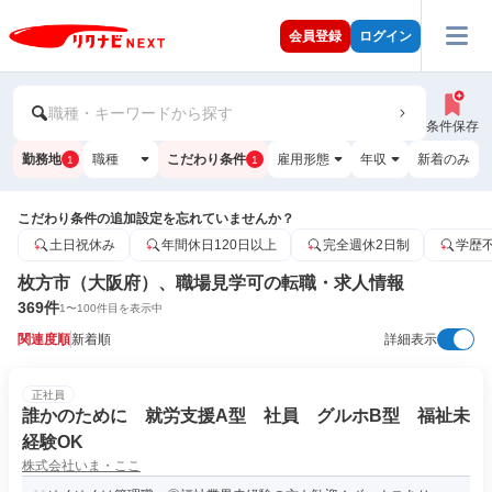
会員登録
ログイン
職種・キーワードから探す
条件保存
勤務地
職種
こだわり条件
雇用形態
年収
新着のみ
1
1
こだわり条件の追加設定を忘れていませんか？
土日祝休み
年間休日120日以上
完全週休2日制
学歴
枚方市（大阪府）、職場見学可の転職・求人情報
369
件
1
〜
100
件目を表示中
関連度順
新着順
詳細表示
正社員
誰かのために 就労支援A型 社員 グルホB型 福祉未
経験OK
株式会社いま・ここ