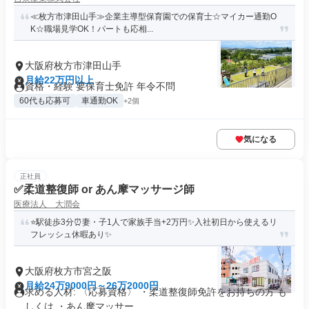
≪枚方市津田山手≫企業主導型保育園での保育士☆マイカー通勤O
K☆職場見学OK！パートも応相...
大阪府枚方市津田山手
月給22万円以上
資格・経験 要保育士免許 年令不問
60代も応募可
車通勤OK
+2個
気になる
正社員
✅柔道整復師 or あん摩マッサージ師
医療法人 大潤会
⭐️駅徒歩3分⏰妻・子1人で家族手当+2万円✨入社初日から使えるリ
フレッシュ休暇あり✨
大阪府枚方市宮之阪
月給24万9000円～26万2000円
求める人材: 〈応募資格〉 ・柔道整復師免許をお持ちの方 も
しくは ・あん摩マッサー...