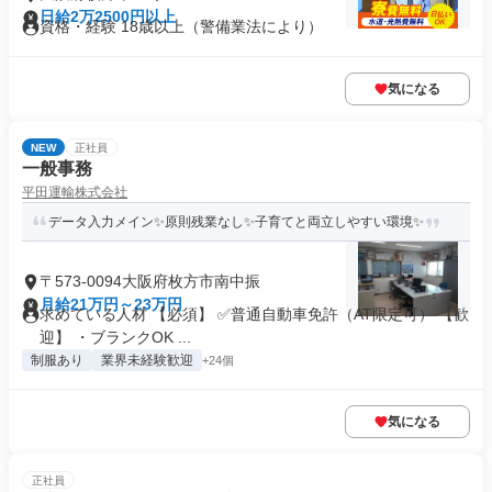
日給2万2500円以上
資格・経験 18歳以上（警備業法により）
気になる
NEW
正社員
一般事務
平田運輸株式会社
データ入力メイン✨原則残業なし✨子育てと両立しやすい環境✨
〒573-0094大阪府枚方市南中振
月給21万円～23万円
求めている人材 【必須】 ✅普通自動車免許（AT限定可） 【歓
迎】 ・ブランクOK ...
制服あり
業界未経験歓迎
+24個
気になる
正社員