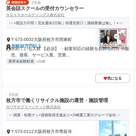
正社員
英会話スクールの受付カウンセラー
ＮＯＶＡホールディングス株式会社
⭐英語力不問！完全週休2日制｜待遇充実◎｜講師業務は無し！⭐
〒573-0032大阪府枚方市岡東町
月給30万円以上
求めている人材 【必須】 ・顧客対応の経験をお持ちの方 ※販
売、接客、サービス業、営業...
業界未経験歓迎
+22個
気になる
正社員
枚方市で働くリサイクル施設の運営・施設管理
カワサキグリーンテック株式会社
残業・転勤ナシ×資格取得支援あり×川崎重工業のグループ会社
〒573-0112大阪府枚方市尊延寺