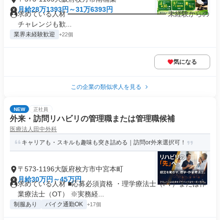
月給28万1393円～31万6393円
求めている人材 ════════════════════ 未経験からの
チャレンジも歓...
業界未経験歓迎
+22個
気になる
この企業の類似求人を見る
NEW
正社員
外来・訪問リハビリの管理職または管理職候補
医療法人田中外科
キャリアも・スキルも趣味も突き詰める｜訪問or外来選択可！
〒573-1196大阪府枚方市中宮本町
月給30万円～45万円
求めている人材 ■応募必須資格 ・理学療法士（PT）または作
業療法士（OT） ※実務経...
制服あり
バイク通勤OK
+17個