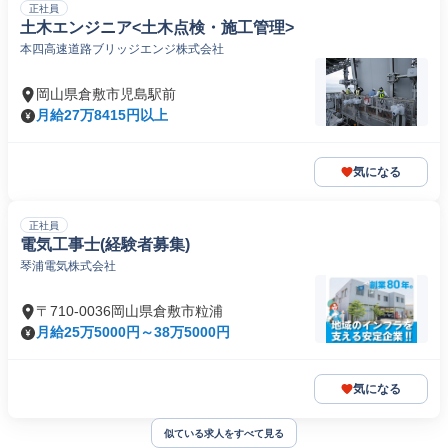
正社員
土木エンジニア<土木点検・施工管理>
本四高速道路ブリッジエンジ株式会社
岡山県倉敷市児島駅前
月給27万8415円以上
気になる
正社員
電気工事士(経験者募集)
琴浦電気株式会社
〒710-0036岡山県倉敷市粒浦
月給25万5000円～38万5000円
気になる
似ている求人をすべて見る