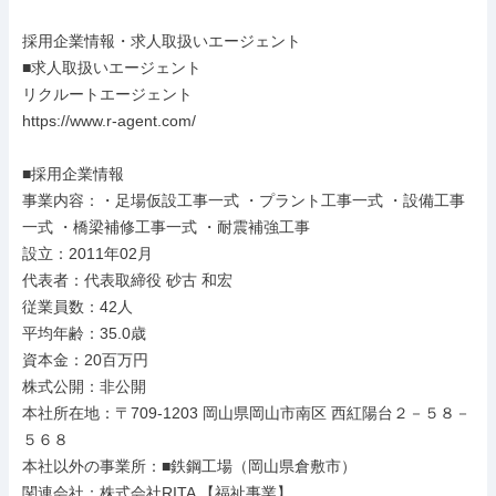
採用企業情報・求人取扱いエージェント

■求人取扱いエージェント

リクルートエージェント

https://www.r-agent.com/

■採用企業情報

事業内容：・足場仮設工事一式 ・プラント工事一式 ・設備工事
一式 ・橋梁補修工事一式 ・耐震補強工事

設立：2011年02月

代表者：代表取締役 砂古 和宏

従業員数：42人

平均年齢：35.0歳

資本金：20百万円

株式公開：非公開

本社所在地：〒709-1203 岡山県岡山市南区 西紅陽台２－５８－
５６８

本社以外の事業所：■鉄鋼工場（岡山県倉敷市）

関連会社：株式会社RITA 【福祉事業】
