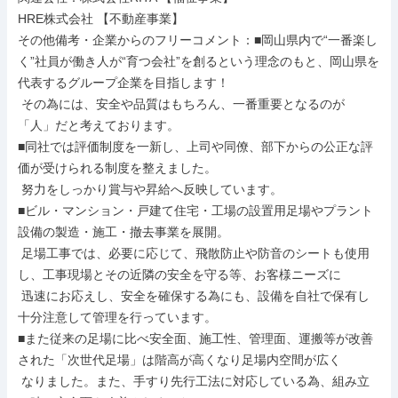
HRE株式会社 【不動産事業】

その他備考・企業からのフリーコメント：■岡山県内で“一番楽し
く”社員が働き人が“育つ会社”を創るという理念のもと、岡山県を
代表するグループ企業を目指します！

 その為には、安全や品質はもちろん、一番重要となるのが
「人」だと考えております。

■同社では評価制度を一新し、上司や同僚、部下からの公正な評
価が受けられる制度を整えました。

 努力をしっかり賞与や昇給へ反映しています。

■ビル・マンション・戸建て住宅・工場の設置用足場やプラント
設備の製造・施工・撤去事業を展開。

 足場工事では、必要に応じて、飛散防止や防音のシートも使用
し、工事現場とその近隣の安全を守る等、お客様ニーズに

 迅速にお応えし、安全を確保する為にも、設備を自社で保有し
十分注意して管理を行っています。

■また従来の足場に比べ安全面、施工性、管理面、運搬等が改善
された「次世代足場」は階高が高くなり足場内空間が広く

 なりました。また、手すり先行工法に対応している為、組み立