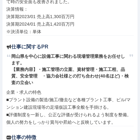
て時の安全面も改善されました。

決算情報：

決算期2023/01 売上高1,300百万円

決算期2024/01 売上高1,420百万円

※決済単位：単体
仕事に関するPR
岡山県を中心に設備工事に関わる現場管理業務をお任せし
ます。

【業務内容】・施工管理の立案、資材管理・施工工程、品
質、安全管理　・協力会社様との打ち合わせ(40名ほど)・検
査の立会い
企業・求人の特色

■プラント設備の製造/施工/撤去など各種プラント工事、ビル/マ
ンション建設現場等の足場仮設工事全般を手掛ける。

■評価制度を一新し、公正な評価が受けられるよう制度を整備。
個人の努力をしっかり賞与や昇給へと反映しています。
仕事の特徴