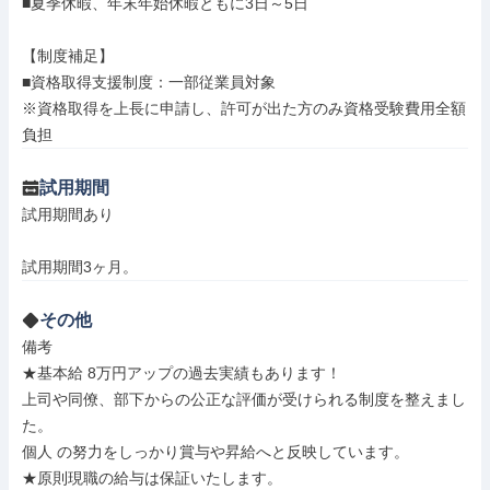
■夏季休暇、年末年始休暇ともに3日～5日

【制度補足】

■資格取得支援制度：一部従業員対象

※資格取得を上長に申請し、許可が出た方のみ資格受験費用全額
負担
試用期間
試用期間あり

試用期間3ヶ月。
その他
備考

★基本給 8万円アップの過去実績もあります！

上司や同僚、部下からの公正な評価が受けられる制度を整えまし
た。

個人 の努力をしっかり賞与や昇給へと反映しています。

★原則現職の給与は保証いたします。
