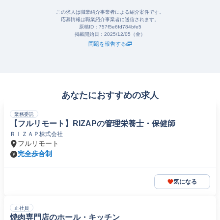
この求人は職業紹介事業者による紹介案件です。
応募情報は職業紹介事業者に送信されます。
原稿ID：
757f5e6fd784bfe5
掲載開始日：
2025/12/05（金）
問題を報告する
あなたにおすすめの求人
業務委託
【フルリモート】RIZAPの管理栄養士・保健師
ＲＩＺＡＰ株式会社
フルリモート
完全歩合制
気になる
正社員
焼肉専門店のホール・キッチン