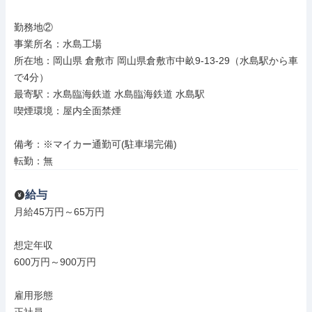
勤務地②

事業所名：水島工場

所在地：岡山県 倉敷市 岡山県倉敷市中畝9-13-29（水島駅から車
で4分）

最寄駅：水島臨海鉄道 水島臨海鉄道 水島駅

喫煙環境：屋内全面禁煙

備考：※マイカー通勤可(駐車場完備)

転勤：無
給与
月給45万円～65万円

想定年収

600万円～900万円

雇用形態
