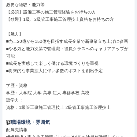
必要な経験・能力等

【必須】設備工事の施工管理経験をお持ちの方

【歓迎】1級、2級管工事施工管理技士資格をお持ちの方

【魅力】

■売上20億から150億を目指す成長企業で新事業立ち上げに参画

■やる気と能力次第で管理職・役員クラスへのキャリアアップが
可能

■成長を実感して楽しく働ける環境づくりを重視

■将来的な事業拡大に伴い多数のポストを創出予定

学歴・資格

学歴：大学院 大学 高専 短大 専修学校 高校

語学力：

資格：1級管工事施工管理技士 2級管工事施工管理技士
職場環境・雰囲気
配属先情報
