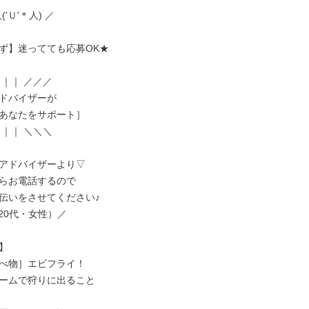
('Ｕ'＊人) ／

ず】迷ってても応募OK★

｜｜ ／／／

ドバイザーが

あなたをサポート］

｜｜ ＼＼＼

アドバイザーより▽

らお電話するので

伝いをさせてください♪

/（20代・女性）／



べ物］エビフライ！

ームで狩りに出ること
