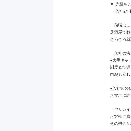
▼ 先輩をご紹
 （入社2年目・25歳）

━━━━━
［前職は…
居酒屋で数
そろそろ就
［入社の決
●大手キャ
制度＆待遇
両親も安心
●入社後の
スマホに詳
［ヤリガイ
お客様に喜
その機会が