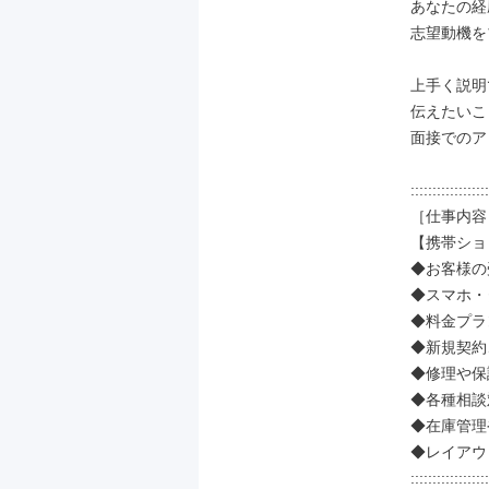
あなたの経
志望動機を
上手く説明
伝えたいこ
面接でのア
::::::::::::::::::
［仕事内容］
【携帯ショ
◆お客様の
◆スマホ・
◆料金プラ
◆新規契約
◆修理や保
◆各種相談
◆在庫管理
◆レイアウ
::::::::::::::::::