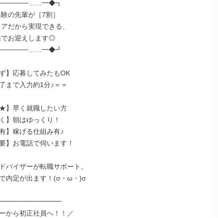
─────……━◆┓

─────……━◆┛

ず】応募してみたもOK

了まで入力約1分♪＝＝

★】早く就職したい方

く】朝はゆっくり！

有】稼げる仕組み有♪

要】お電話で伺います！

ドバイザーが転職サポート。

内定が出ます！(σ・ω・)σ

━━━━━━━━━━

ーから初正社員へ！！／
