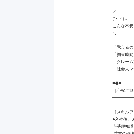
／

(´･-･`).｡

こんな不安
＼

「覚えるの
「拘束時間
「クレーム
「社会人マ
■◆■━━━
［心配ご無
━━━━━━
［スキルア
●入社後、3
┗基礎知識

 端末の特徴や機能
