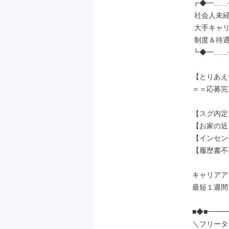
┏◆━……─
 社会人未経験の先輩が［7割］

 大手キャリアだから実現できる、

 制度＆待遇でお迎えします◎

┗◆━……─
【とりあえ
＝＝応募完
【スグ内定
【お家の近
【インセン
【履歴書不
キャリアア
最短１週間で
■◆■━━
＼フリータ