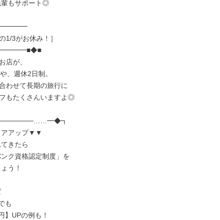
━━━━

1/3がお休み！］

━━━■◆■

お店が、

や、週休2日制。

合わせて長期の旅行に

フもたくさんいますよ◎

──────……━◆┓
