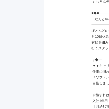
 もちろん先輩もサポート◎

■◆■━━━
［なんと年の
━━━━━━
ほとんどの
月10日休み
有給を組み
行くスタッ
┏◆━……─
 ▼▼キャリアアップ▼▼

 仕事に慣れてきたら

 「ソフトバンク資格認定制度」を

 目指しましょう！

 合格すれば

 入社1年目でも

 【月給3万円】UPの例も！
