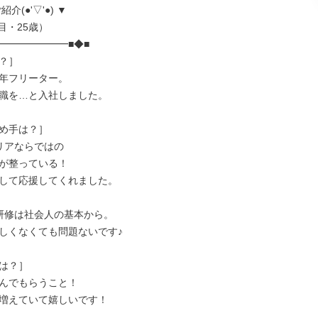
介(●'▽'●) ▼

━━━━━━━■◆■

？］

年フリーター。

職を…と入社しました。

め手は？］

リアならではの

が整っている！

して応援してくれました。

研修は社会人の基本から。

しくなくても問題ないです♪

は？］

んでもらうこと！

増えていて嬉しいです！
