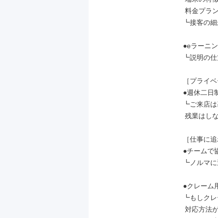
 料金プランなど

┗接客の細
●eラーニン
┗説明の仕
［プライベ
●週休二日
┗ご来店は
 残業はしないのが当たり前です。

［仕事に追
●チームで
┗ノルマに
●クレーム
┗もしクレ
 対応方法が明確だから安心♪
