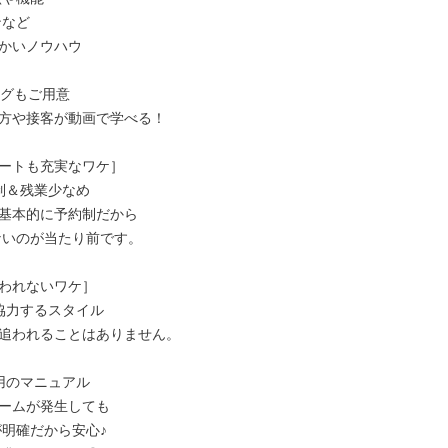
かいノウハウ

グもご用意

方や接客が動画で学べる！

ートも充実なワケ］

制＆残業少なめ

基本的に予約制だから

われないワケ］

協力するスタイル

追われることはありません。

用のマニュアル

ームが発生しても
