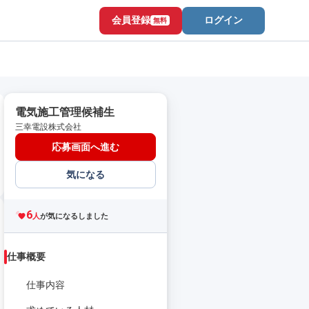
会員登録
ログイン
無料
電気施工管理候補生
三幸電設株式会社
応募画面へ進む
気になる
6
人
が気になるしました
仕事概要
仕事内容