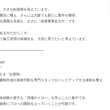
、大きな転換期を迎えています。

横浜に構え、さらには大阪でも新たに案件を獲得。

点展開も見据え、まさに「絶賛事業拡大中」です。

ある今だからこそ、

う施工管理の候補生を、大切に育てたいと考えています。

━━━━━━━━━━━━━

NT

‾

える「分業制」

書類作成や資材手配を専門スタッフがバックアップする体制を整え
未経験の貴方も「現場のイロハ」を学ぶことに集中でき、

確実にプロへの階段を上っていくことが可能です。
