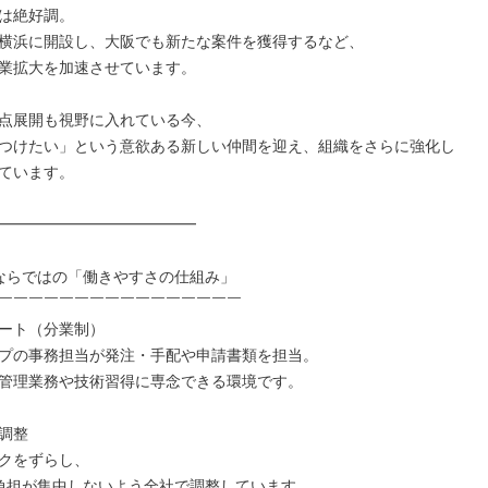
は絶好調。

横浜に開設し、大阪でも新たな案件を獲得するなど、

業拡大を加速させています。

点展開も視野に入れている今、

つけたい」という意欲ある新しい仲間を迎え、組織をさらに強化し
ています。

━━━━━━━━━━━━━

ならではの「働きやすさの仕組み」

￣￣￣￣￣￣￣￣￣￣￣￣￣￣￣￣

ート（分業制）

プの事務担当が発注・手配や申請書類を担当。

管理業務や技術習得に専念できる環境です。

調整

クをずらし、

負担が集中しないよう全社で調整しています。
