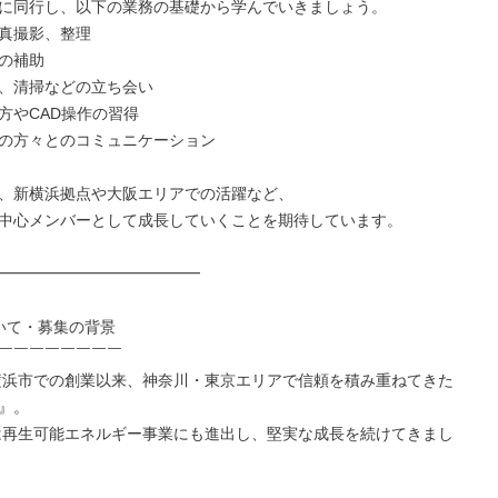
に同行し、以下の業務の基礎から学んでいきましょう。

真撮影、整理

の補助

、清掃などの立ち会い

方やCAD操作の習得

の方々とのコミュニケーション

、新横浜拠点や大阪エリアでの活躍など、

中心メンバーとして成長していくことを期待しています。

━━━━━━━━━━━━━

いて・募集の背景

￣￣￣￣￣￣￣￣

、横浜市での創業以来、神奈川・東京エリアで信頼を積み重ねてきた
』。

には再生可能エネルギー事業にも進出し、堅実な成長を続けてきまし