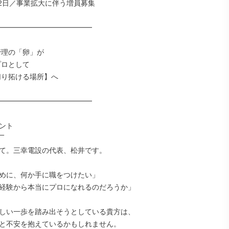
2日／事業拡大に伴う増員募集

━━━━━━━━━━━━━

━━━━━━━━━━━━━

ント

‾

て。三幸電設の代表、松井です。

めに、何か手に職をつけたい」

経験から本当にプロになれるのだろうか」

しい一歩を踏み出そうとしている貴方は、

と不安を抱えているかもしれません。
