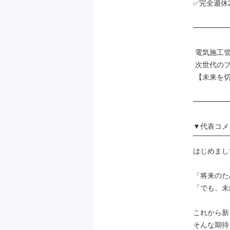
✅完全週休
━━━━━
 電気施工管理の「卵」が

 次世代のプロとして

 【未来を切り拓ける場所】へ

━━━━━
▼代表コメ
‾‾‾‾‾‾‾‾‾‾‾‾‾‾‾
はじめまし
「将来のた
「でも、未
これから新
そんな期待