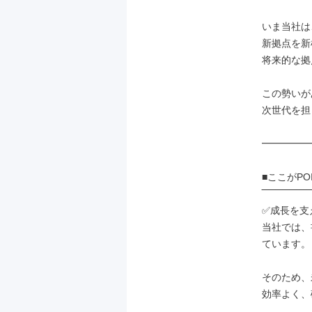
いま当社は
新拠点を新
将来的な拠
この勢いが
次世代を担
━━━━━
■ここがPOI
‾‾‾‾‾‾‾‾‾‾‾‾‾‾‾
✅成長を支
当社では、
ています。

そのため、
効率よく、