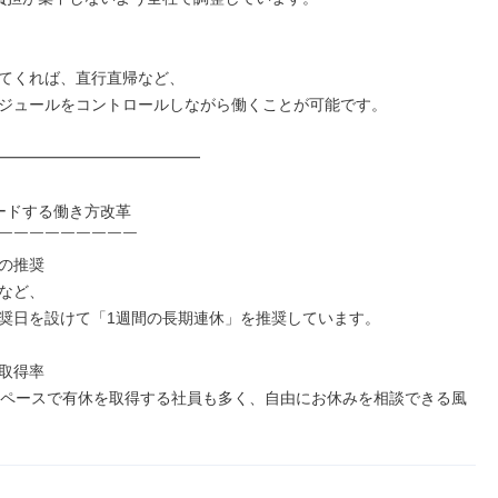
てくれば、直行直帰など、

ジュールをコントロールしながら働くことが可能です。

━━━━━━━━━━━━━

ードする働き方改革

￣￣￣￣￣￣￣￣￣

の推奨

など、

奨日を設けて「1週間の長期連休」を推奨しています。

取得率

のペースで有休を取得する社員も多く、自由にお休みを相談できる風