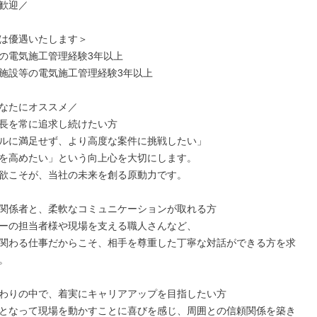
歓迎／

は優遇いたします＞

の電気施工管理経験3年以上

施設等の電気施工管理経験3年以上

なたにオススメ／

長を常に追求し続けたい方

ルに満足せず、より高度な案件に挑戦したい」

を高めたい」という向上心を大切にします。

欲こそが、当社の未来を創る原動力です。

関係者と、柔軟なコミュニケーションが取れる方

ーの担当者様や現場を支える職人さんなど、

関わる仕事だからこそ、相手を尊重した丁寧な対話ができる方を求


わりの中で、着実にキャリアアップを目指したい方

となって現場を動かすことに喜びを感じ、周囲との信頼関係を築き