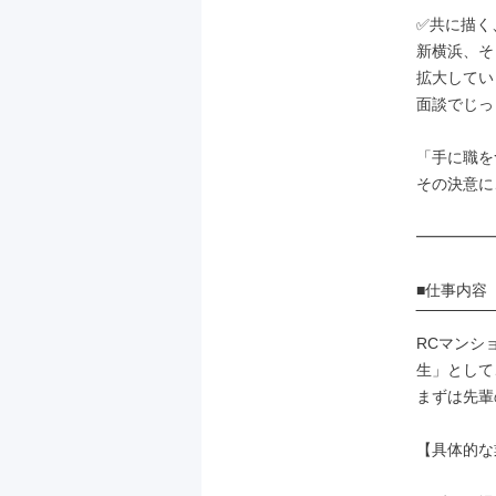
✅共に描く
新横浜、そ
拡大してい
面談でじっ
「手に職を
その決意に
━━━━━
■仕事内容

‾‾‾‾‾‾‾‾‾‾‾‾‾‾‾
RCマンシ
生」として、
まずは先輩
【具体的な