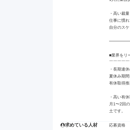
・高い裁量

仕事に慣れ
自分のスケ
━━━━━
■業界をリ
￣￣￣￣￣
・長期連休
夏休み期間
有休取得推
・高い有休
月1〜2回
土です。
求めている人材
応募資格
