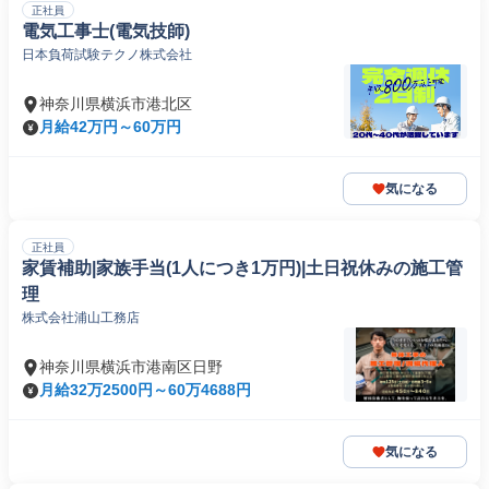
正社員
電気工事士(電気技師)
日本負荷試験テクノ株式会社
神奈川県横浜市港北区
月給42万円～60万円
気になる
正社員
家賃補助|家族手当(1人につき1万円)|土日祝休みの施工管
理
株式会社浦山工務店
神奈川県横浜市港南区日野
月給32万2500円～60万4688円
気になる