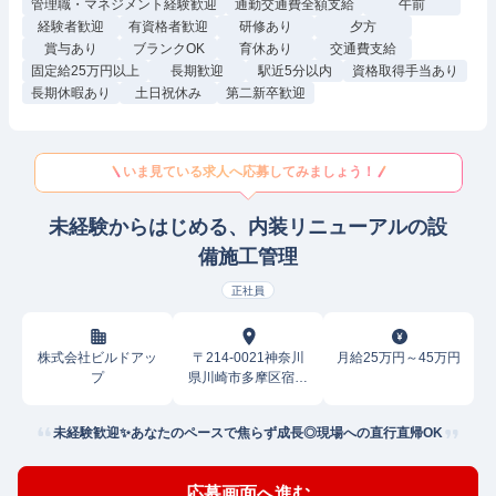
管理職・マネジメント経験歓迎
通勤交通費全額支給
午前
経験者歓迎
有資格者歓迎
研修あり
夕方
賞与あり
ブランクOK
育休あり
交通費支給
固定給25万円以上
長期歓迎
駅近5分以内
資格取得手当あり
長期休暇あり
土日祝休み
第二新卒歓迎
いま見ている求人へ応募してみましょう！
未経験からはじめる、内装リニューアルの設
備施工管理
正社員
株式会社ビルドアッ
〒214-0021神奈川
月給25万円～45万円
プ
県川崎市多摩区宿河
原
未経験歓迎✨あなたのペースで焦らず成長◎現場への直行直帰OK
応募画面へ進む