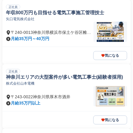
正社員
年収800万円も目指せる電気工事施工管理技士
矢口電気株式会社
〒240-0013神奈川県横浜市保土ケ谷区帷子
町
月給35万円～40万円
気になる
正社員
神奈川エリアの大型案件が多い電気工事士(経験者採用)
株式会社山本電機
〒243-0022神奈川県厚木市酒井
月給35万円以上
気になる