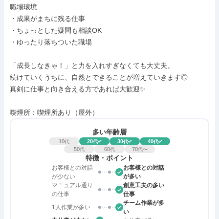
職場環境

・成果がまちに残る仕事

・ちょっとした疑問も相談OK

・ゆったり落ちついた職場

「成長しなきゃ！」と力を入れすぎなくても大丈夫。

続けていくうちに、自然とできることが増えていきます◎

真剣に仕事と向き合える方であれば大歓迎✨

喫煙所：喫煙所あり（屋外）
多い年齢層
10
20
30
40
代
代
代
代
50
60
70
代
代
代〜
特徴・ポイント
お客様との対話
お客様との対話
が少ない
が多い
マニュアル通り
創意工夫の多い
の仕事
仕事
チーム作業が多
1人作業が多い
い