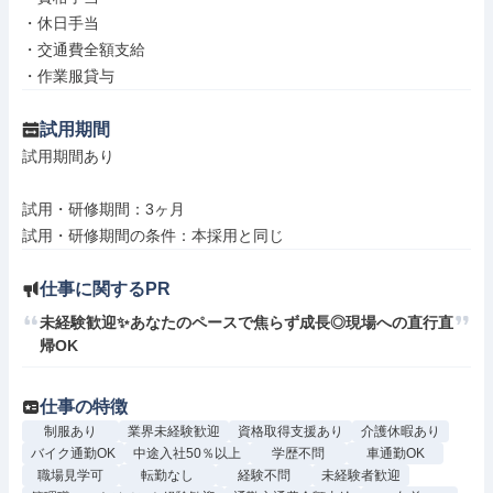
・休日手当

・交通費全額支給

・作業服貸与
試用期間
試用期間あり

試用・研修期間：3ヶ月

仕事に関するPR
未経験歓迎✨あなたのペースで焦らず成長◎現場への直行直
帰OK
仕事の特徴
制服あり
業界未経験歓迎
資格取得支援あり
介護休暇あり
バイク通勤OK
中途入社50％以上
学歴不問
車通勤OK
職場見学可
転勤なし
経験不問
未経験者歓迎