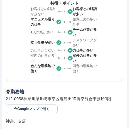
特徴・ポイント
お客様との対話
お客様との対話
が少ない
が多い
マニュアル通り
創意工夫の多い
の仕事
仕事
チーム作業が多
1人作業が多い
い
デスクワークが
立ち仕事が多い
多い
力仕事が少ない
力仕事が多い
室内の仕事が多
室外の仕事が多
い
い
色んな勤務地で
固定の勤務地で
働く
働く
勤務地
212-0058神奈川県川崎市幸区鹿島田JR御幸総合事務所3階
Googleマップで開く
神奈川支店
