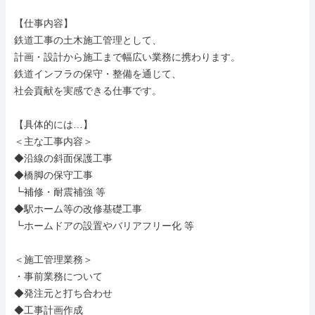
【仕事内容】

鉄道工事の土木施工管理として、

計画・設計から施工まで幅広い業務に携わります。

鉄道インフラの保守・整備を通じて、

社会貢献を実感できる仕事です。

【具体的には…】

＜主な工事内容＞

◆沿線の斜面保護工事

◆橋脚の保守工事

┗補修・耐震補強 等

◆駅ホーム等の改修基礎工事

┗ホームドアの設置やバリアフリー化 等

＜施工管理業務＞

・事前業務について

◆発注元と打ち合わせ

◆工事計画作成
