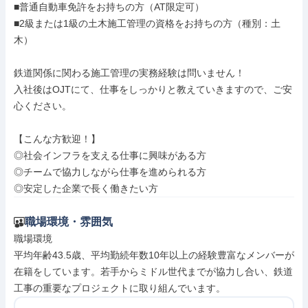
■普通自動車免許をお持ちの方（AT限定可）

■2級または1級の土木施工管理の資格をお持ちの方（種別：土
木）

鉄道関係に関わる施工管理の実務経験は問いません！

入社後はOJTにて、仕事をしっかりと教えていきますので、ご安
心ください。

【こんな方歓迎！】

◎社会インフラを支える仕事に興味がある方

◎チームで協力しながら仕事を進められる方

◎安定した企業で長く働きたい方
職場環境・雰囲気
職場環境

平均年齢43.5歳、平均勤続年数10年以上の経験豊富なメンバーが
在籍をしています。若手からミドル世代までが協力し合い、鉄道
工事の重要なプロジェクトに取り組んでいます。