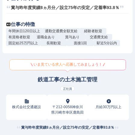
賞与昨年度実績8ヵ月分／設立75年の安定／定着率93.8％
仕事の特徴
年間休日120日以上
通勤交通費全額支給
経験者歓迎
有資格者歓迎
退職金あり
賞与あり
交通費支給
固定給25万円以上
長期歓迎
面接1回
駅近5分以内
いま見ている求人へ応募してみましょう！
鉄道工事の土木施工管理
正社員
株式会社交通建設
〒212-0058神奈川
月給30万円以上
県川崎市幸区鹿島田
賞与昨年度実績8ヵ月分／設立75年の安定／定着率93.8％