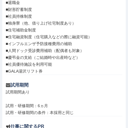
■退職金

■財形貯蓄制度

■社員持株制度

■独身寮（他、借り上げ社宅制度あり）

■住宅補助金制度

■住宅融資制度（住宅購入などの際に融資可能）

■インフルエンザ予防接種費用の補助

■人間ドック受診費用補助（配偶者も対象）

■慶弔金の支給（ご結婚時や出産時など）

■社員優待施設を利用可能

■GALA湯沢リフト券
試用期間
試用期間あり

試用・研修期間：6ヵ月

仕事に関するPR