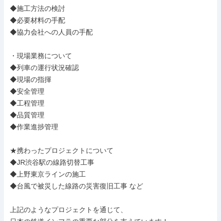
◆施工方法の検討

◆必要材料の手配

◆協力会社への人員の手配

・現場業務について

◆列車の運行状況確認

◆現場の指揮

◆安全管理

◆工程管理

◆品質管理

◆作業進捗管理

★携わったプロジェクトについて

◆JR渋谷駅の線路切替工事

◆上野東京ラインの施工

◆台風で被災した線路の災害復旧工事 など

上記のようなプロジェクトを通じて、
