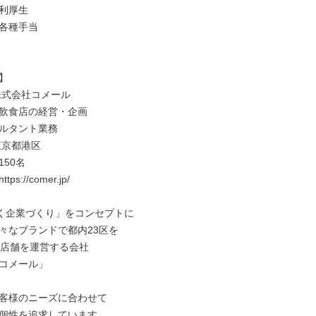
利厚生

各種手当



株式会社コメール

飲食店の経営・企画

ルタント業務

京都港区

50名

s://comer.jp/

続く企業づくり」をコンセプトに

々なブランドで都内23区を

2店舗を運営する会社

コメール」

客様のニーズに合わせて

個性を追求しています。
