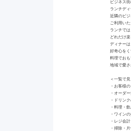
ビジネス街
ランチディ
近隣のビジ
ご利用いた
ランチでは
どれだけ楽
ディナーは
好奇心をく
料理でおも
地域で愛さ
＜一覧で見
・お客様の
・オーダー
・ドリンク
・料理・飲
・ワインの
・レジ会計

・掃除・片