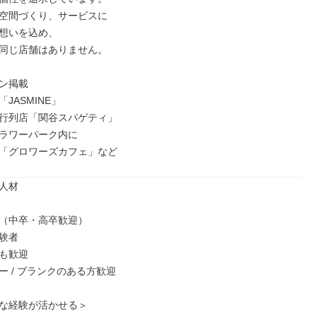
空間づくり、サービスに

想いを込め、

同じ店舗はありません。

ン掲載

JASMINE」

行列店「関谷スパゲティ」

ラワーパーク内に

「グロワーズカフェ」など
人材

（中卒・高卒歓迎）

験者

も歓迎

 / ブランクのある方歓迎

な経験が活かせる＞
