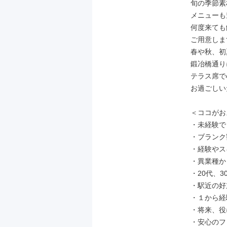
旬の季節素
メニューも
何度来ても
ご用意しま
春や秋、初
鍛冶橋通り
テラス席で
お過ごしい
＜ココがお
・未経験で
・ブランク
・経験やス
・異業種か
・20代、3
・駅近の好
・１から経
・将来、役
・安心のフ