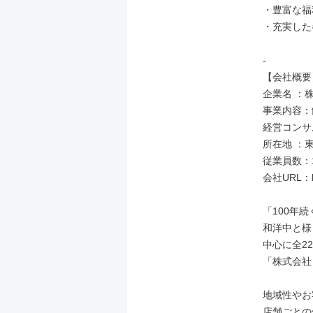
・豊富な福
・充実した
-

【会社概要】
企業名 ：
事業内容：
経営コンサ
所在地 ：東
従業員数：1
会社URL：http
「100年
和洋中と様
中心に全2
「株式会社
地域性やお
店舗ごとの