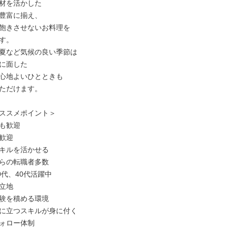
材を活かした

豊富に揃え、

飽きさせないお料理を

す。

夏など気候の良い季節は

に面した

心地よいひとときも

ただけます。

ススメポイント＞

も歓迎

歓迎

キルを活かせる

らの転職者多数

0代、40代活躍中

立地

験を積める環境

に立つスキルが身に付く

ォロー体制
