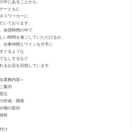
の中にあることから、

ナーともに

ネスワーカーに

だいております。

、休憩時間の中で

しい時間を過ごしていただけるか、

、仕事仲間とワインを片手に

すぐるような

てなしするなど

れるお店を目指しています。

る業務内容＞

ご案内

受注

の作成・開発

み物の提供

抜栓

付け
