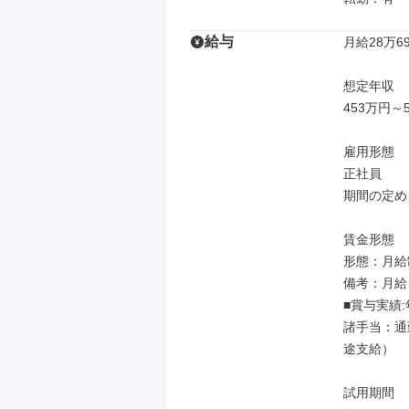
給与
月給28万69
想定年収

453万円～5
雇用形態

正社員

期間の定め
賃金形態

形態：月給制
備考：月給￥2
■賞与実績:
諸手当：通
途支給）

試用期間
