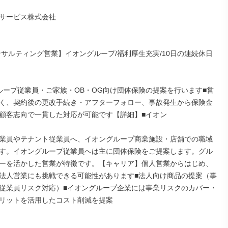
サービス株式会社

ンサルティング営業】イオングループ/福利厚生充実/10日の連続休日

ループ従業員・ご家族・OB・OG向け団体保険の提案を行います■営
く、契約後の更改手続き・アフターフォロー、事故発生から保険金
顧客志向で一貫した対応が可能です【詳細】■イオン

業員やテナント従業員へ、イオングループ商業施設・店舗での職域
す。イオングループ従業員へは主に団体保険をご提案します。グル
ーを活かした営業が特徴です。【キャリア】個人営業からはじめ、
法人営業にも挑戦できる可能性があります■法人向け商品の提案（事
従業員リスク対応）■イオングループ企業には事業リスクのカバー・
リットを活用したコスト削減を提案
