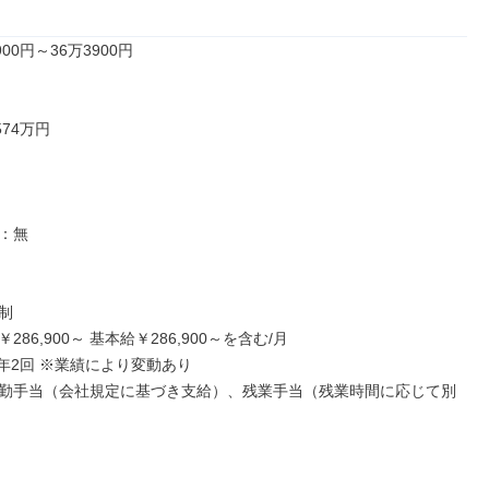
00円～36万3900円

74万円

：無



86,900～ 基本給￥286,900～を含む/月

年2回 ※業績により変動あり

勤手当（会社規定に基づき支給）、残業手当（残業時間に応じて別