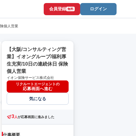
会員登録
ログイン
無料
保険個人営業
【大阪/コンサルティング営
業】イオングループ/福利厚
生充実/10日の連続休日 保険
個人営業
イオン保険サービス株式会社
リクルートエージェントの
応募画面へ進む
気になる
3
人
が応募画面に進みました
仕事概要