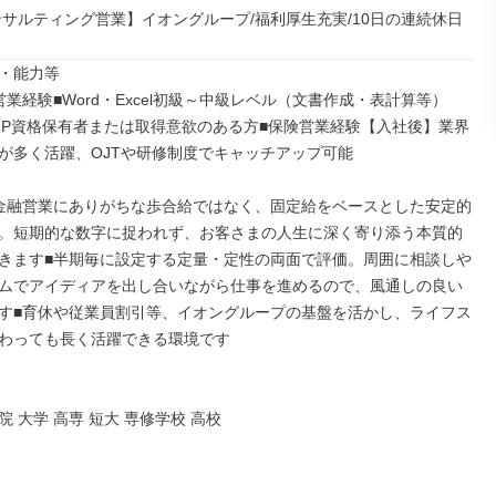
ンサルティング営業】イオングループ/福利厚生充実/10日の連続休日
・能力等

営業経験■Word・Excel初級～中級レベル（文書作成・表計算等）
FP資格保有者または取得意欲のある方■保険営業経験【入社後】業界
が多く活躍、OJTや研修制度でキャッチアップ可能

金融営業にありがちな歩合給ではなく、固定給をベースとした安定的
。短期的な数字に捉われず、お客さまの人生に深く寄り添う本質的
きます■半期毎に設定する定量・定性の両面で評価。周囲に相談しや
ムでアイディアを出し合いながら仕事を進めるので、風通しの良い
す■育休や従業員割引等、イオングループの基盤を活かし、ライフス
わっても長く活躍できる環境です

 大学 高専 短大 専修学校 高校
