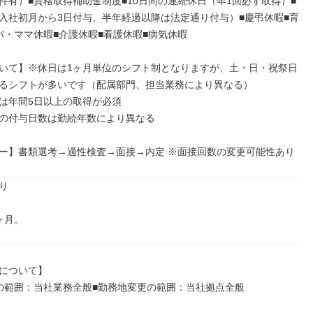
件有）■資格取得補助金制度■10日間の連続休日（年1回必ず取得）■
入社初月から3日付与、半年経過以降は法定通り付与）■慶弔休暇■育
パ・ママ休暇■介護休暇■看護休暇■病気休暇

いて】※休日は1ヶ月単位のシフト制となりますが、土・日・祝祭日
るシフトが多いです（配属部門、担当業務により異なる）

は年間5日以上の取得が必須

の付与日数は勤続年数により異なる

ー】書類選考→適性検査→面接→内定 ※面接回数の変更可能性あり


ヶ月。
について】

の範囲：当社業務全般■勤務地変更の範囲：当社拠点全般
