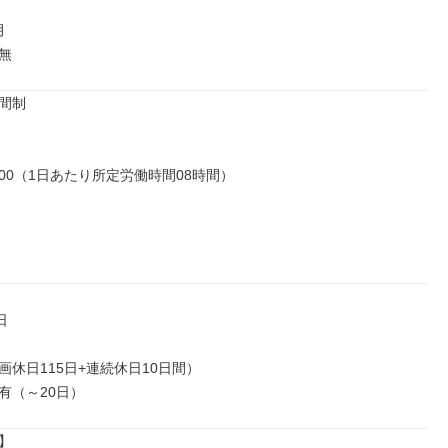


無
間制

18:00（1日あたり所定労働時間08時間）



休日115日+連続休日10日間）

有（～20日）

