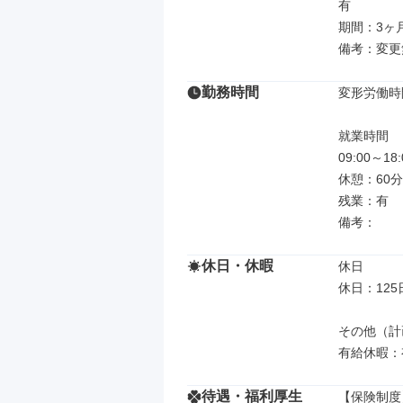
有

期間：3ヶ月
備考：変更
勤務時間
変形労働時
就業時間

09:00～
休憩：60分

残業：有

備考：
休日・休暇
休日

休日：125日
その他（計画
有給休暇：
待遇・福利厚生
【保険制度】