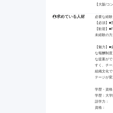
【大阪/コ
求めている人材
必要な経験
【必須】■
【歓迎】■
未経験の方
【魅力】■
な報酬制度
な提案がで
すく、チー
組織文化で
テージが変
学歴・資格

学歴：大学院
語学力：

資格：