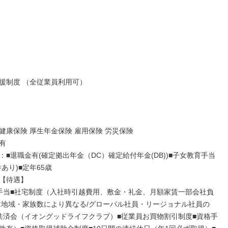
援制度 （全従業員利用可）

健康保険 厚生年金保険 雇用保険 労災保険



：■退職金有(確定拠出年金（DC）確定給付年金(DB))■子女教育手当
あり)■定年65歳

【待遇】

手当■社宅制度（入社時引越費用、敷金・礼金、月額家賃一部会社負
は地域・家族数により異なる/グローバル社員・リージョナル社員の
共済会（イオングッドライフクラブ）■従業員お買物割引制度■資格手