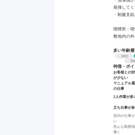
・清潔感が
発揮してく
・制服支給
喫煙所：喫
敷地内の外
多い年齢層
10
代
50
特徴・ポイ
お客様との対
が少ない
マニュアル通
の仕事
1人作業が多
立ち仕事が多
室内の仕事が
い
色んな勤務地
働く