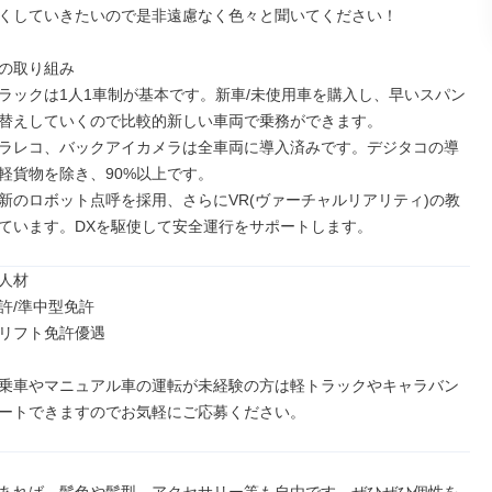
くしていきたいので是非遠慮なく色々と聞いてください！

の取り組み

ラックは1人1車制が基本です。新車/未使用車を購入し、早いスパン
替えしていくので比較的新しい車両で乗務ができます。

ドラレコ、バックアイカメラは全車両に導入済みです。デジタコの導
軽貨物を除き、90%以上です。

新のロボット点呼を採用、さらにVR(ヴァーチャルリアリティ)の教
ています。DXを駆使して安全運行をサポートします。
人材

許/準中型免許

リフト免許優遇

乗車やマニュアル車の運転が未経験の方は軽トラックやキャラバン
ートできますのでお気軽にご応募ください。