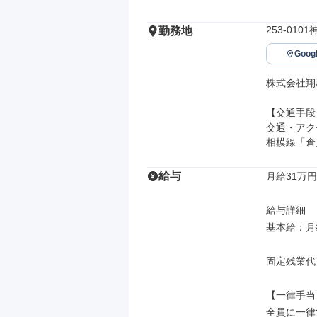
253-01
勤務地
Goo
株式会社翔
【交通手段】
交通・アク
相模線「倉
給与
月給31万円
給与詳細

基本給：月給
固定残業代
【一律手当】
全員に一律