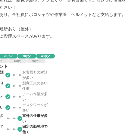
あれば、髪色や髪型、アクセサリー等も自由です。ぜひぜひ個性を
ださい！

あり。全社員にポロシャツや作業着、ヘルメットなど支給します。

煙所あり（屋外）

に喫煙スペースがあります。
20
30
40
代
代
代
60
70
代
代
代〜
ント
話
お客様との対話
が多い
り
創意工夫の多い
仕事
チーム作業が多
い
い
デスクワークが
い
多い
多
室外の仕事が多
い
で
固定の勤務地で
働く