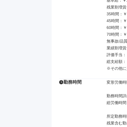
基本給：￥21
残業割増賃金
35時間：￥54
45時間：￥69
60時間：￥92
70時間：￥11
無事故/品質手
業績割増賃金：
評価手当：￥40
総支給額：￥3
※その他に
勤務時間
変形労働時
勤務時間詳細
総労働時間：
所定勤務時間：
残業含む勤務