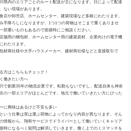
川県内のエリアごとのルート配送が主になります。日によって配達
、ない現場があります。

食店や卸売店、ホームセンター、建築現場など多岐にわたります。

み手降ろしになりますが、1つ1つの荷物はそこまで重くありませ
一部重いものもあるので面接時にご相談ください。

店舗用の梱包材、ホームセンター用の建築資材、企業向けの電子機
にわたります。

包材商社様や大手ハウスメーカー、建材商社様などと直接取引で
る方はこちらもチェック！

く働きたい方へ

川で創業35年の物流企業です。転勤もないですし、配送自体も神奈
京の一部エリアがほとんどです。地元で働いていきたい方にぴった
ーに興味はあるけど不安も多い

という仕事は実は運ぶ荷物によってかなり内容が異なります。そん
の情報から、翔和サービスでドライバーとして働いていくキャリア
接時になるべく疑問は解消していきます。働く上でのミスマッチを