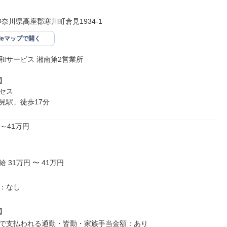
01神奈川県高座郡寒川町倉見1934-1
gleマップで開く
和サービス 湘南第2営業所



セス

見駅」徒歩17分
～41万円

 31万円 〜 41万円

：なし



で支払われる通勤・皆勤・家族手当金額：あり
