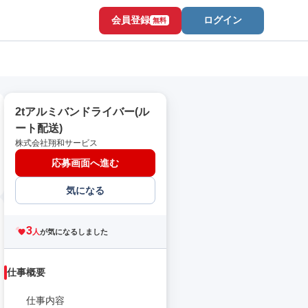
会員登録
ログイン
無料
2tアルミバンドライバー(ル
ート配送)
株式会社翔和サービス
応募画面へ進む
気になる
3
人
が気になるしました
仕事概要
仕事内容