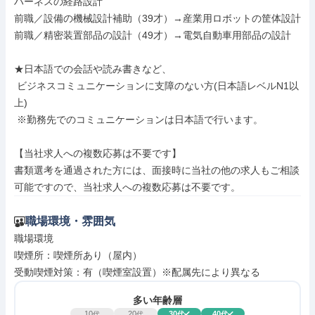
ハーネスの経路設計

前職／設備の機械設計補助（39才）→産業用ロボットの筐体設計

前職／精密装置部品の設計（49才）→電気自動車用部品の設計

★日本語での会話や読み書きなど、

 ビジネスコミュニケーションに支障のない方(日本語レベルN1以
上)

 ※勤務先でのコミュニケーションは日本語で行います。

【当社求人への複数応募は不要です】

書類選考を通過された方には、面接時に当社の他の求人もご相談
可能ですので、当社求人への複数応募は不要です。
職場環境・雰囲気
職場環境

喫煙所：喫煙所あり（屋内）

受動喫煙対策：有（喫煙室設置）※配属先により異なる
多い年齢層
10
20
30
40
代
代
代
代