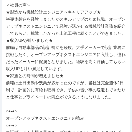
＜社員の声＞

★製造から機械設計エンジニアへキャリアアップ★

半導体製造を経験しましたがスキルアップのため転職。オープン
アップネクストエンジニアで経験が活かせる機械設計業務を紹介
してもらい、挑戦したかった上流工程に就くことができました。

★収入UPが叶いました★

前職は自動車部品の設計補助を経験。大手メーカーで設計業務に
挑戦したく、オープンアップネクストエンジニアに入社し、憧れ
だったメーカーに配属となりました。経験を高く評価してもらい
収入UPも叶い満足しています。

★家族との時間が増えました★

前職は土日出勤や残業が多かったのですが、当社は完全週休2日
制で、計画的に有給も取得でき、子供の習い事の送迎もできたり
と仕事とプライベートの両立ができるようになりました。

○●-●○

オープンアップネクストエンジニアの強み

○●-●○
