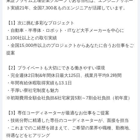
東証プライム上場企業グループである当社は、エンジニアサポー
ト実績21年、全国7,300名ものエンジニアが活躍しています。

【1】次に挑む多彩なプロジェクト

・自動車・半導体・ロボット・ITなど大手メーカーを中心に
1,100社以上との取引実績

・全国15,000件以上のプロジェクトからあなたに合うお仕事をご
提案

【2】プライベートも大切にできる働きやすい環境

・完全週休2日制&年間休日最大125日、残業月平均9.2時間

・年間有給休暇取得実績も13.1日

・手厚い寮社宅制度も魅力

※初期費用全額会社負担&社宅家賃5割～7割会社負担（初年度）

【3】専任コーディネーターが最適なお仕事をご提案

・技術分野に精通した専任のコーディネーターが、面接を担当

・これまでのこ経歴を踏まえて、ご希望の業界や職種、勤務地、
待遇などをヒアリング
