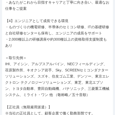
・あなたがこれから目指すキャリアと丁寧に向き合い、最適なお
仕事をご提案

【4】エンジニアとして成長できる環境

・ものづくりの機電研修、半導体のセミコン研修、ITの基礎研修
と自社研修センターも保有し、エンジニアの成長をサポート

・2,000種以上の研修講座や約300種以上の資格取得支援制度も
あり

＜取引先例＞

IHI、アイシン、アルプスアルパイン、NECフィールディング、
荏原製作所、キオクシア岩手、Sky、SCREENセミコンダクター
ソリューションズ、スズキ、住友ゴム工業、デンソー、東京エレ
クトロン テクノロジーソリューションズ、東芝、東北エプソ
ン、トヨタ自動車、豊田自動織機、パナソニック、三菱重工機械
システム、ミライト・ワン 他 （敬称略／五十音順）

【正社員（無期雇用派遣）】

※当社の正社員として、顧客企業で働く勤務形態です。