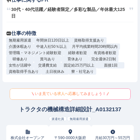
30代・40代活躍／経験者限定／多彩な製品／年休最大125
日
仕事の特徴
無期雇用派遣
年間休日120日以上
資格取得支援あり
介護休暇あり
中途入社50％以上
月平均残業時間20時間以内
管理職・マネジメント経験歓迎
経験者歓迎
有資格者歓迎
研修あり
賞与あり
育休あり
完全週休2日制
女性が活躍中
交通費支給
固定給25万円以上
面接1回
資格取得手当あり
土日祝休み
寮・社宅あり
いま見ている求人へ応募してみましょう！
トラクタの機械構造詳細設計_A0132137
派遣社員
無期雇用派遣
株式会社オープンア
〒590-0000大阪府
月給30万円～55万円