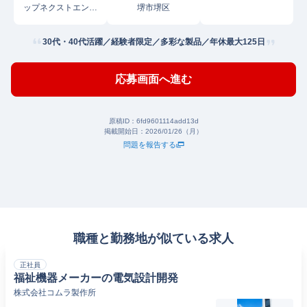
ップネクストエンジ
堺市堺区
ニア
30代・40代活躍／経験者限定／多彩な製品／年休最大125日
応募画面へ進む
原稿ID：
6fd9601114add13d
掲載開始日：
2026/01/26（月）
問題を報告する
職種と勤務地が似ている求人
正社員
福祉機器メーカーの電気設計開発
株式会社コムラ製作所