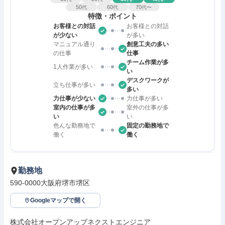
50
60
70
代
代
代〜
特徴・ポイント
お客様との対話
お客様との対話
が少ない
が多い
マニュアル通り
創意工夫の多い
の仕事
仕事
チーム作業が多
1人作業が多い
い
デスクワークが
立ち仕事が多い
多い
力仕事が少ない
力仕事が多い
室内の仕事が多
室外の仕事が多
い
い
色んな勤務地で
固定の勤務地で
働く
働く
勤務地
590-0000大阪府堺市堺区
Googleマップで開く
株式会社オープンアップネクストエンジニア
