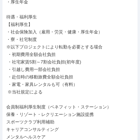
・厚生年金

待遇・福利厚生

【福利厚生】

・社会保険加入（雇用・労災・健康・厚生年金）

・寮・社宅制度

※以下プロジェクトにより転勤を必要とする場合

 ・初期費用全額会社負担

 ・社宅家賃5割～7割会社負担(初年度)

 ・引越し費用一部会社負担

 ・赴任時の移動旅費全額会社負担

 ・家電・家具レンタルも可（有料）

 ※当社規定による

会員制福利厚生制度（ベネフィット・ステーション）

保養・リゾート・レクリエーション施設提携

スポーツクラブ利用補助

キャリアコンサルティング

メンタルヘルスケア
