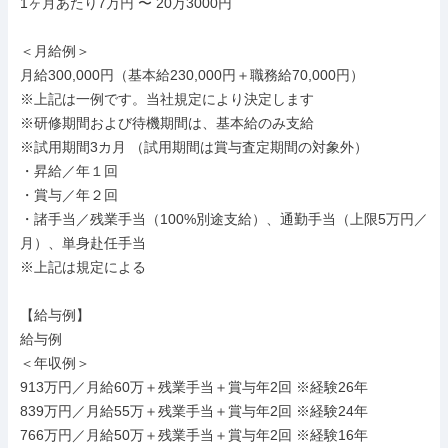
1ヶ月あたり7万円 〜 20万3000円

＜月給例＞

月給300,000円（基本給230,000円＋職務給70,000円）

※上記は一例です。当社規定により決定します

※研修期間および待機期間は、基本給のみ支給

※試用期間3カ月 （試用期間は賞与査定期間の対象外）

・昇給／年１回

・賞与／年２回

・諸手当／残業手当（100%別途支給）、通勤手当（上限5万円／
月）、単身赴任手当

※上記は規定による

【給与例】

給与例

＜年収例＞

913万円／⽉給60万＋残業⼿当＋賞与年2回 ※経験26年

839万円／⽉給55万＋残業⼿当＋賞与年2回 ※経験24年

766万円／⽉給50万＋残業⼿当＋賞与年2回 ※経験16年
