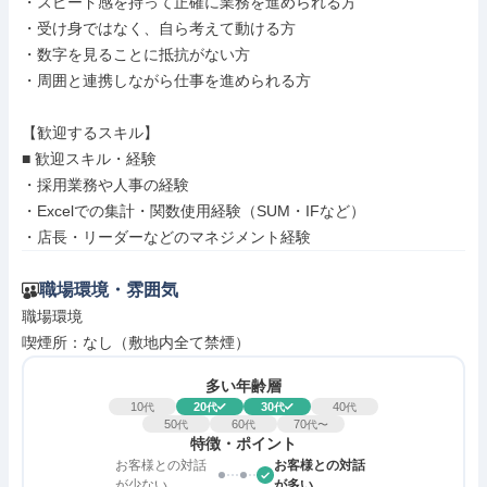
・スピード感を持って正確に業務を進められる方

・受け身ではなく、自ら考えて動ける方

・数字を見ることに抵抗がない方

・周囲と連携しながら仕事を進められる方

【歓迎するスキル】

■ 歓迎スキル・経験

・採用業務や人事の経験

・Excelでの集計・関数使用経験（SUM・IFなど）

・店長・リーダーなどのマネジメント経験
職場環境・雰囲気
職場環境

喫煙所：なし（敷地内全て禁煙）
多い年齢層
10
20
30
40
代
代
代
代
50
60
70
代
代
代〜
特徴・ポイント
お客様との対話
お客様との対話
が少ない
が多い