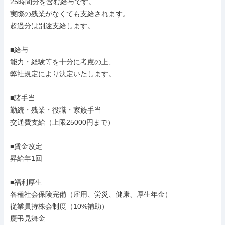
25時間分を含む給与です。

実際の残業がなくても支給されます。

超過分は別途支給します。

■給与

能力・経験等を十分に考慮の上、

弊社規定により決定いたします。

■諸手当

勤続・残業・役職・家族手当

交通費支給（上限25000円まで）

■賃金改定

昇給年1回

■福利厚生

各種社会保険完備（雇用、労災、健康、厚生年金）

従業員持株会制度（10%補助）

慶弔見舞金
