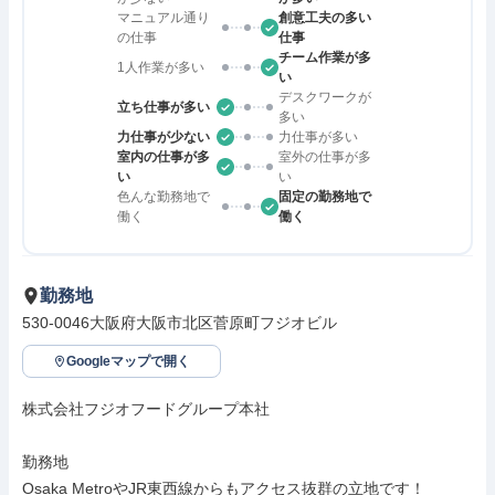
マニュアル通り
創意工夫の多い
の仕事
仕事
チーム作業が多
1人作業が多い
い
デスクワークが
立ち仕事が多い
多い
力仕事が少ない
力仕事が多い
室内の仕事が多
室外の仕事が多
い
い
色んな勤務地で
固定の勤務地で
働く
働く
勤務地
530-0046大阪府大阪市北区菅原町フジオビル
Googleマップで開く
株式会社フジオフードグループ本社

勤務地

Osaka MetroやJR東西線からもアクセス抜群の立地です！
