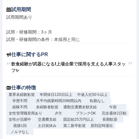
試用期間
試用期間あり

試用・研修期間：3ヶ月

仕事に関するPR
飲食経験が武器になる❗上場企業で採用を支える人事スタッ
フ✨
仕事の特徴
業界未経験歓迎
年間休日120日以上
中途入社50％以上
学歴不問
月平均残業時間20時間以内
転勤なし
経験不問
未経験者歓迎
通勤交通費全額支給
午前
女性管理職登用あり
夕方
ブランクOK
完全週休2日制
女性が活躍中
交通費支給
固定給25万円以上
長期歓迎
面接1回
土日祝休み
第二新卒歓迎
原則定時退社
ノルマなし