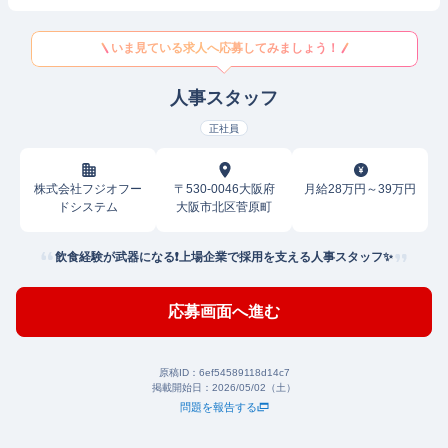
いま見ている求人へ応募してみましょう！
人事スタッフ
正社員
株式会社フジオフー
〒530-0046大阪府
月給28万円～39万円
ドシステム
大阪市北区菅原町
飲食経験が武器になる❗上場企業で採用を支える人事スタッフ✨
応募画面へ進む
原稿ID：
6ef54589118d14c7
掲載開始日：
2026/05/02（土）
問題を報告する