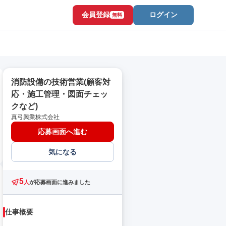
会員登録
ログイン
無料
消防設備の技術営業(顧客対
応・施工管理・図面チェッ
クなど)
真弓興業株式会社
応募画面へ進む
気になる
5
人
が応募画面に進みました
仕事概要