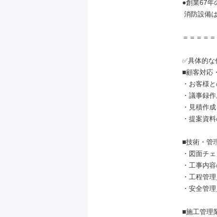
●創業67年
 消防設備は景気に左右されにくい商材

＝＝＝＝＝
✅具体的な
■顧客対応
・お客様と
・議事録作成
・見積作成

・提案資料
■技術・管理
・図面チェ
・工事内容
・工程管理
・安全管理
■施工管理