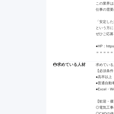
この業界は
仕事の需要
「安定した
という方に
ぜひご応募
●HP：https:
＝＝＝＝＝
求めている人材
求めている
【必須条件】
●高卒以上

●普通自動
●Excel
【歓迎・優
◎電気工事
◎CADの