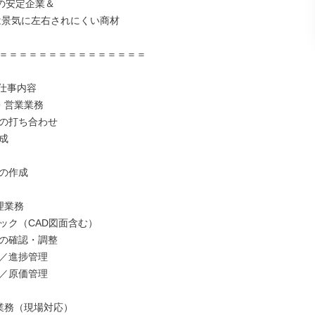
の安定企業＆

＝＝＝＝＝＝＝＝＝＝＝＝＝＝＝

仕事内容

・営業業務

の打ち合わせ



の作成

業務

ック（CAD図面含む）

の確認・調整

／進捗管理

／原価管理

業務（現場対応）
