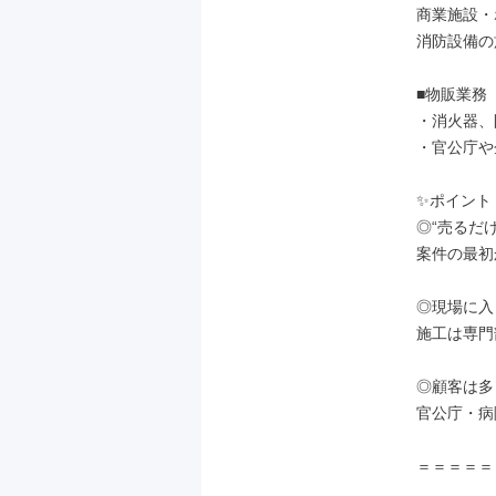
商業施設・
消防設備の
■物販業務

・消火器、
・官公庁や
✨ポイント

◎“売るだけ
案件の最初
◎現場に入
施工は専門
◎顧客は多
官公庁・病
＝＝＝＝＝