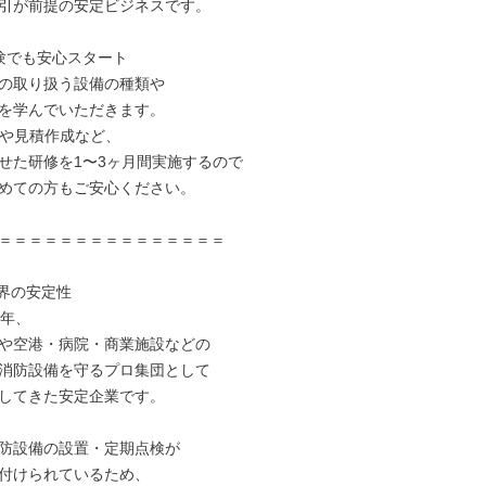
引が前提の安定ビジネスです。

験でも安心スタート

の取り扱う設備の種類や

を学んでいただきます。

作や見積作成など、

せた研修を1〜3ヶ月間実施するので

めての方もご安心ください。

＝＝＝＝＝＝＝＝＝＝＝＝＝＝＝

界の安定性

年、

や空港・病院・商業施設などの

消防設備を守るプロ集団として

してきた安定企業です。

防設備の設置・定期点検が

付けられているため、
