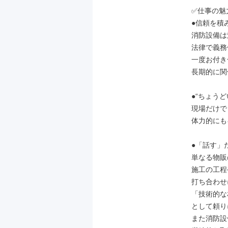
✅仕事の魅力
●信頼を積
消防設備は
法律で義務
一度お付き
長期的に関
●“ちょうど
現場だけで
体力的にも
●「話す」
単なる物販
施工の工程
打ち合わせ
「技術的な
として頼り
また消防設