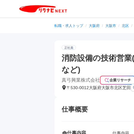
転職・求人トップ
/
大阪府
/
大阪市
/
北区
/
正社員
消防設備の技術営業
など)
真弓興業株式会社
企業リサーチ
〒530-0012大阪府大阪市北区芝田
仕事概要
仕事内容
仕事内容
