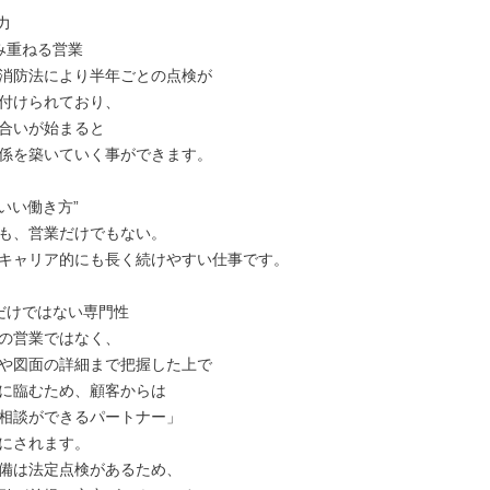


み重ねる営業

消防法により半年ごとの点検が

付けられており、

合いが始まると

係を築いていく事ができます。

いい働き方”

も、営業だけでもない。

キャリア的にも長く続けやすい仕事です。

だけではない専門性

の営業ではなく、

や図面の詳細まで把握した上で

に臨むため、顧客からは

相談ができるパートナー」

にされます。

備は法定点検があるため、
