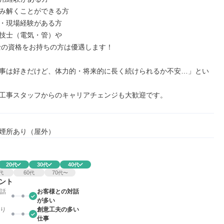
み解くことができる方

・現場経験がある方

技士（電気・管）や

事は好きだけど、体力的・将来的に長く続けられるか不安…」とい
工事スタッフからのキャリアチェンジも大歓迎です。
煙所あり（屋外）
20
30
40
代
代
代
60
70
代
代
代〜
ント
話
お客様との対話
が多い
り
創意工夫の多い
仕事