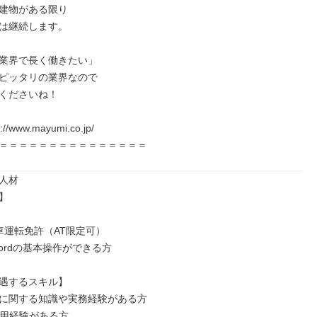
建物がある限り

は継続します。

業界で長く働きたい」

ピッタリの業界なので

くださいね！

//www.mayumi.co.jp/

＝＝＝＝＝＝＝＝＝＝＝＝＝＝＝
人材



車運転免許（AT限定可）

・Wordの基本操作ができる方

遇するスキル】

に関する知識や実務経験がある方

使用経験がある方
