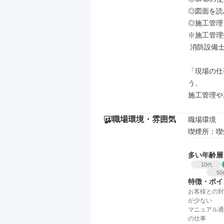
◎図面を読
◎施工管理
※施工管理
 消防設備士の資格をお持ちの方は優遇します！

「現場の仕
う、

施工管理や
職場環境・雰囲気
職場環境

喫煙所：喫
多い年齢層
10
代
50
特徴・ポイ
お客様との対
が少ない
マニュアル通
の仕事