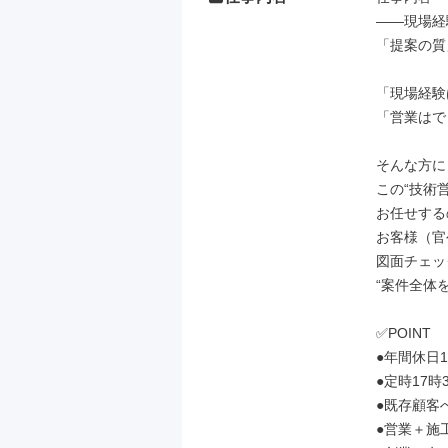
――現場経
「提案の質
「現場経験
「営業はで
そんな方に
この“技術
お任せする
お客様（官
図面チェッ
“案件全体
✅POINT

●年間休日1
●定時17時
●既存顧客
●営業＋施