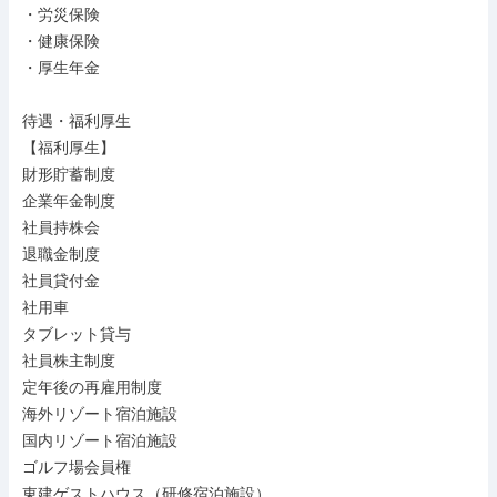
・労災保険

・健康保険

・厚生年金

待遇・福利厚生

【福利厚生】

財形貯蓄制度

企業年金制度

社員持株会

退職金制度

社員貸付金

社用車

タブレット貸与

社員株主制度

定年後の再雇用制度

海外リゾート宿泊施設

国内リゾート宿泊施設

ゴルフ場会員権

東建ゲストハウス（研修宿泊施設）
