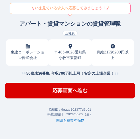
いま見ている求人へ応募してみましょう！
アパート・賃貸マンションの賃貸管理職
正社員
東建コーポレーショ
〒485-0028愛知県
月給21万6200円以
ン株式会社
小牧市東新町
上
50歳未満募集/ 年収700万以上可！安定の上場企業！
応募画面へ進む
原稿ID：
6eaad102377d7e91
掲載開始日：
2026/06/05（金）
問題を報告する