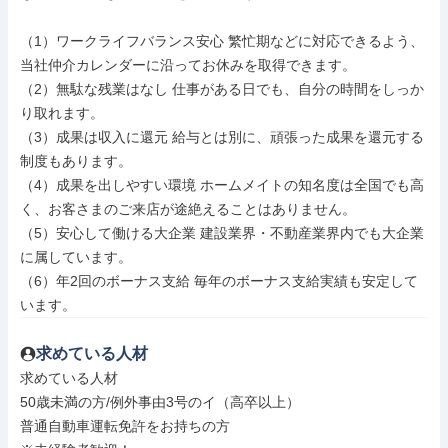
（1）ワークライフバランス安心 繁忙期などに対応できるよう、
当社仲介カレンダーに沿ってお休みを取得できます。

（2）無駄な残業はなし 仕事がある日でも、自分の時間をしっか
り取れます。

（3）成果は収入に還元 給与とは別に、頑張った成果を還元する
制度もあります。

（4）成果を出しやすい環境 ホームメイトの知名度は全国でも高
く、お客さまのご来店が途絶えることはありません。

（5）安心して働ける大企業 建設業界・不動産業界内でも大企業
に属しています。

（6）年2回のボーナス支給 毎年のボーナス支給実績も安定して
います。
求めている人材
求めている人材

50歳未満の方/例外事由3号のイ（高卒以上）

普通自動車運転免許をお持ちの方
