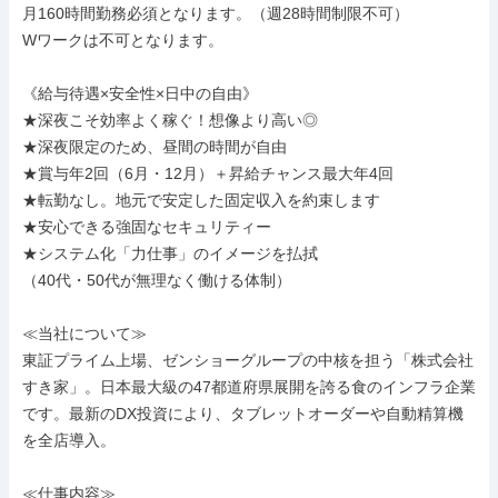
月160時間勤務必須となります。（週28時間制限不可）

Wワークは不可となります。

《給与待遇×安全性×日中の自由》

★深夜こそ効率よく稼ぐ！想像より高い◎

★深夜限定のため、昼間の時間が自由

★賞与年2回（6月・12月）＋昇給チャンス最大年4回

★転勤なし。地元で安定した固定収入を約束します

★安心できる強固なセキュリティー

★システム化「力仕事」のイメージを払拭

（40代・50代が無理なく働ける体制）

≪当社について≫

東証プライム上場、ゼンショーグループの中核を担う「株式会社
すき家」。日本最大級の47都道府県展開を誇る食のインフラ企業
です。最新のDX投資により、タブレットオーダーや自動精算機
を全店導入。

≪仕事内容≫
