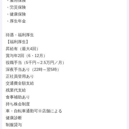
・雇用保険

・労災保険

・健康保険

・厚生年金

待遇・福利厚生

【福利厚生】

昇給有（最大4回）

賞与年2回（6・12月）

役職手当（5千円～2.5万円／月）

深夜手当あり（22時～翌5時）

正社員登用あり

交通費全額支給

残業代支給

食事補助あり

持ち株会制度

車・自転車通勤可※店舗による

健康診断

制服貸与
