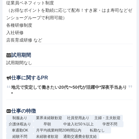
従業員ベネフィット制度

（お得なポイントを勤続に応じて配布！すき家・はま寿司などゼ
ンショーグループで利用可能）

各種研修制度

入社研修

店長育成研修 など
試用期間
試用期間なし
仕事に関するPR
地元で安定して働きたい20代〜50代が活躍中*深夜手当あり
*
仕事の特徴
制服あり
業界未経験歓迎
社員登用あり
主婦・主夫歓迎
介護休暇あり
早朝
中途入社50％以上
学歴不問
車通勤OK
月平均残業時間20時間以内
転勤なし
経験不問
未経験者歓迎
通勤交通費全額支給