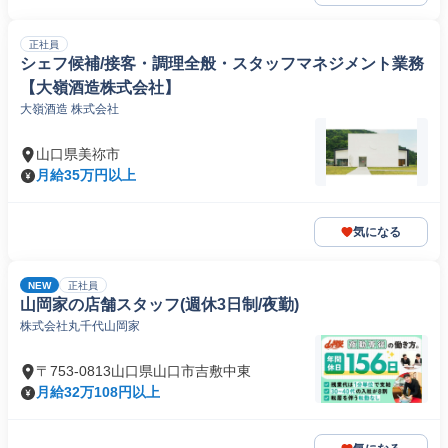
正社員
シェフ候補/接客・調理全般・スタッフマネジメント業務
【大嶺酒造株式会社】
大嶺酒造 株式会社
山口県美祢市
月給35万円以上
気になる
NEW
正社員
山岡家の店舗スタッフ(週休3日制/夜勤)
株式会社丸千代山岡家
〒753-0813山口県山口市吉敷中東
月給32万108円以上