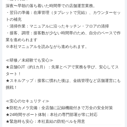
深夜〜早朝の落ち着いた時間帯での店舗運営業務。

・翌日の準備：在庫管理（タブレットで完結）、カウンターセッ
トの補充

・清掃作業：マニュアルに沿ったキッチン・フロアの清掃

・接客、調理：接客数が少ない時間帯のため、自分のペースで作
業を進められます

※本社マニュアルを読みながら進められます。

≪研修／未経験でも安心≫

★店舗OJT（約1カ月）：先輩とペアで実務を学び、安心してス
タート！

★スキルアップ：接客に慣れた後は、金銭管理など店舗運営にも
挑戦！

≪安心のセキュリティ≫

★防犯カメラ完備：全店舗に記録機能付きで万全の安全対策

★24時間サポート体制：本社の専門部署が常に対応

★緊急時も安心：本社直結の防犯ベルを用意