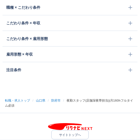
職種 × こだわり条件
こだわり条件 × 年収
こだわり条件 × 雇用形態
雇用形態 × 年収
注目条件
転職・求人トップ
/
山口県
/
防府市
/
夜勤スタッフ(店舗深夜帯担当)|月160hフルタイ
ム必須
サイトトップへ