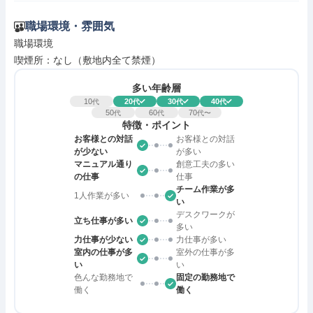
職場環境・雰囲気
職場環境

喫煙所：なし（敷地内全て禁煙）
多い年齢層
10
20
30
40
代
代
代
代
50
60
70
代
代
代〜
特徴・ポイント
お客様との対話
お客様との対話
が少ない
が多い
マニュアル通り
創意工夫の多い
の仕事
仕事
チーム作業が多
1人作業が多い
い
デスクワークが
立ち仕事が多い
多い
力仕事が少ない
力仕事が多い
室内の仕事が多
室外の仕事が多
い
い
色んな勤務地で
固定の勤務地で
働く
働く