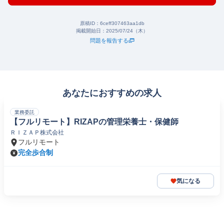
原稿ID：
6ceff307463aa1db
掲載開始日：
2025/07/24（木）
問題を報告する
あなたにおすすめの求人
業務委託
【フルリモート】RIZAPの管理栄養士・保健師
ＲＩＺＡＰ株式会社
フルリモート
完全歩合制
気になる