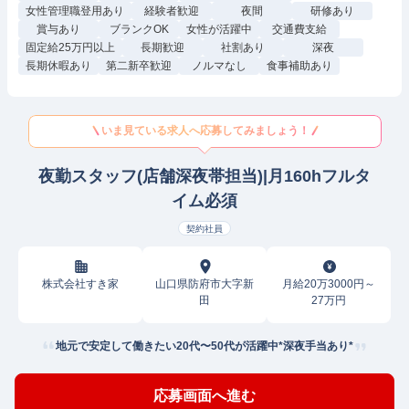
女性管理職登用あり
経験者歓迎
夜間
研修あり
賞与あり
ブランクOK
女性が活躍中
交通費支給
固定給25万円以上
長期歓迎
社割あり
深夜
長期休暇あり
第二新卒歓迎
ノルマなし
食事補助あり
いま見ている求人へ応募してみましょう！
夜勤スタッフ(店舗深夜帯担当)|月160hフルタ
イム必須
契約社員
株式会社すき家
山口県防府市大字新
月給20万3000円～
田
27万円
地元で安定して働きたい20代〜50代が活躍中*深夜手当あり*
応募画面へ進む