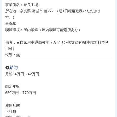
事業所名：奈良工場

所在地：奈良県 葛城市 薑27-1（週1日程度勤務いただきま
す。）

最寄駅：

喫煙環境：屋内禁煙（屋内喫煙可能場所あり）

備考：★自家用車通勤可能（ガソリン代支給有/駐車場無料で利
用可）

転勤：無
給与
月給34万円～42万円

想定年収

650万円～770万円

雇用形態

正社員
