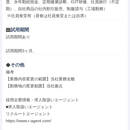
度、永年勤続祝金、定期健康診断、OJT研修、社員旅行（不定
期）、自社商品の社内割引販売、制服貸与（工場勤務）

 ※社員食堂有（昼食は社員食堂または自席）
試用期間
試用期間あり

試用期間3ヶ月。
その他
備考

【業務内容変更の範囲】当社業務全般

【勤務地の変更範囲】当社拠点

採用企業情報・求人取扱いエージェント

■求人取扱いエージェント

リクルートエージェント

https://www.r-agent.com/
