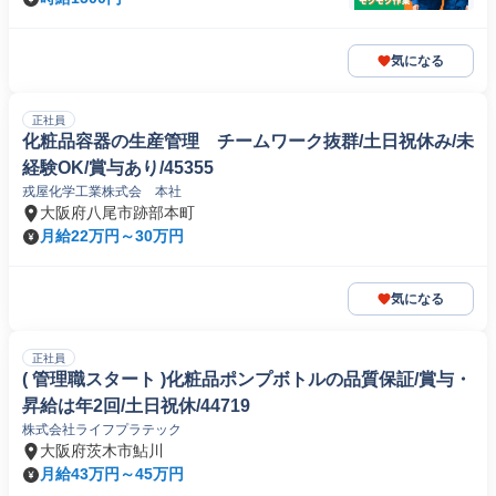
気になる
正社員
化粧品容器の生産管理 チームワーク抜群/土日祝休み/未
経験OK/賞与あり/45355
戎屋化学工業株式会 本社
大阪府八尾市跡部本町
月給22万円～30万円
気になる
正社員
( 管理職スタート )化粧品ポンプボトルの品質保証/賞与・
昇給は年2回/土日祝休/44719
株式会社ライフプラテック
大阪府茨木市鮎川
月給43万円～45万円