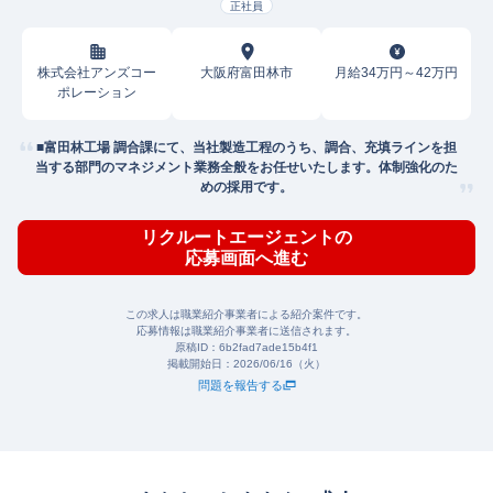
インマネージャー
正社員
株式会社アンズコー
大阪府富田林市
月給34万円～42万円
ポレーション
■富田林工場 調合課にて、当社製造工程のうち、調合、充填ラインを担
当する部門のマネジメント業務全般をお任せいたします。体制強化のた
めの採用です。
リクルートエージェントの
応募画面へ進む
この求人は職業紹介事業者による紹介案件です。
応募情報は職業紹介事業者に送信されます。
原稿ID：
6b2fad7ade15b4f1
掲載開始日：
2026/06/16（火）
問題を報告する