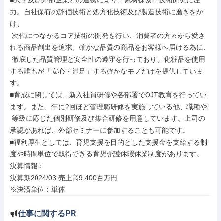
■大学及び外部企業との連携により、素材探索・技術開発に注
力。自社保有の評価技術と処方化技術及び製造技術に磨きをか
け、

 次代につながるコア技術の開発を行い、消費者の方々から愛さ
れる商品創出を追求。確かな品質の商品をお客様へ届ける為に、

 徹底した品質管理と安全性の遵守を行っており、化粧品を使用
する誰もが「安心・満足」する確かなモノだけを提供していま
す。

■育成に関しては、新入社員研修や各部署でOJT教育を行ってい
ます。また、年に2回ほど管理職研修を実施している他、職種や

 等級に応じた個別研修及び集合研修を用意しています。上司の
承認があれば、外部セミナーに参加することも可能です。

■福利厚生としては、育児支援を目的とした支援金を支給する制
度や時間単位で取得できる育児介護休暇休業制度があります。

決算情報：

決算期2024/03 売上高9,400百万円

※決済単位：単体
仕事に関するPR