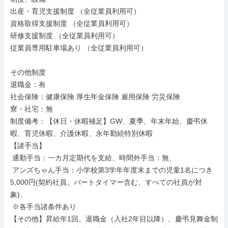
出産・育児支援制度 （全従業員利用可）

資格取得支援制度 （全従業員利用可）

研修支援制度 （全従業員利用可）

従業員専用駐車場あり （全従業員利用可）

その他制度

退職金：有

社会保険：健康保険 厚生年金保険 雇用保険 労災保険

寮・社宅：無

制度備考：【休日・休暇補足】GW、夏季、年末年始、慶弔休
暇、育児休暇、介護休暇、永年勤続特別休暇

【諸手当】

 通勤手当：一カ月定期代を支給、時間外手当：無、

 アンズちゃん手当：小学校第3学年年度末までの児童1名につき
5,000円(契約社員、パートタイマー含む、すべての社員が対
象)、

 ※各手当諸条件あり

【その他】昇給年1回、退職金（入社2年目以降）、慶弔見舞金制