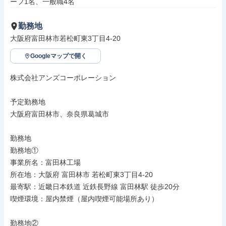
ーフ1名、一般職4名
勤務地
大阪府富田林市若松町東3丁目4-20
Googleマップで開く
株式会社アンズコーポレーション

予定勤務地

大阪府富田林市、奈良県葛城市

勤務地

勤務地①

事業所名：富田林工場

所在地：大阪府 富田林市 若松町東3丁目4-20

最寄駅：近畿日本鉄道 近鉄長野線 富田林駅 徒歩20分

喫煙環境：屋内禁煙（屋内喫煙可能場所あり）

勤務地②
