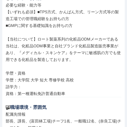
必要な経験・能力等

【いずれも必須】■TPS方式、かんばん方式、リーン方式等の製
造工場での管理職経験をお持ちの方

■GMPに関する基礎知識をお持ちの方

【当社について】ロート製薬系列の化粧品ODMメーカーである
当社は、化粧品ODM事業と自社ブランド化粧品製造販売事業が
あり、『メディカル・スキンケア』をテーマに敏感肌の方でも使
用できる化粧品を製造しております。

学歴・資格

学歴：大学院 大学 短大 専修学校 高校

語学力：

資格：第一種運転免許普通自動車
職場環境・雰囲気
配属先情報

部長、課長、(富田林工場)チーフ1名、一般職12名、(奈良工場)チ