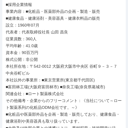
■採用企業情報

事業内容：■化粧品・医薬部外品の企画・製造・販売

■健康食品・健康浴剤・美容器具・健康衣料品の販売

設立：1960年07月

代表者：代表取締役社長 山田 昌良

従業員数：360人

平均年齢：41.0歳

資本金：90百万円

株式公開：非公開

本社所在地：〒542-0012 大阪府大阪市中央区 谷町９－３－７ 
中央谷町ビル

本社以外の事業所：■東京営業所(東京都千代田区)

■富田林工場(大阪府富田林市) ■奈良工場(奈良県葛城市)

関連会社：■ロート製薬株式会社

その他備考・企業からのフリーコメント：《当社について～ロー
ト製薬系列の化粧品ODM会社です。～》

■化粧品や医薬部外品を企画・製造・販売しており、健康食品・
健康浴剤や美容器具も取り扱っています。
