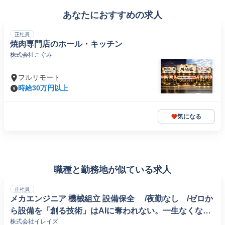
あなたにおすすめの求人
正社員
焼肉専門店のホール・キッチン
株式会社こぐみ
フルリモート
時給30万円以上
気になる
職種と勤務地が似ている求人
正社員
メカエンジニア 機械組立 設備保全 /夜勤なし /ゼロか
ら設備を「創る技術」はAIに奪われない。一生なくなら
株式会社イレイズ
ない仕事で、絶対に食いっぱぐれない。 /日本語レベル