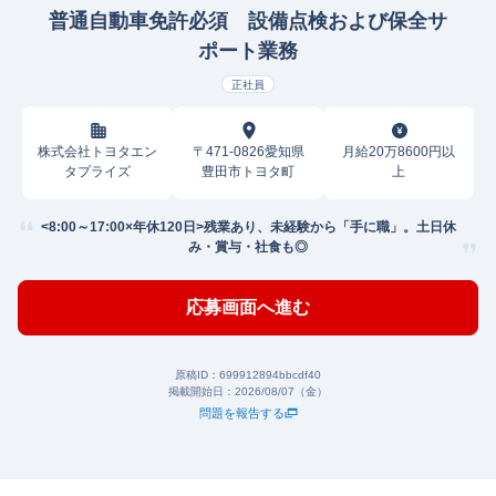
普通自動車免許必須 設備点検および保全サ
ポート業務
正社員
株式会社トヨタエン
〒471-0826愛知県
月給20万8600円以
タプライズ
豊田市トヨタ町
上
<8:00～17:00×年休120日>残業あり、未経験から「手に職」。土日休
み・賞与・社食も◎
応募画面へ進む
原稿ID：
699912894bbcdf40
掲載開始日：
2026/08/07（金）
問題を報告する