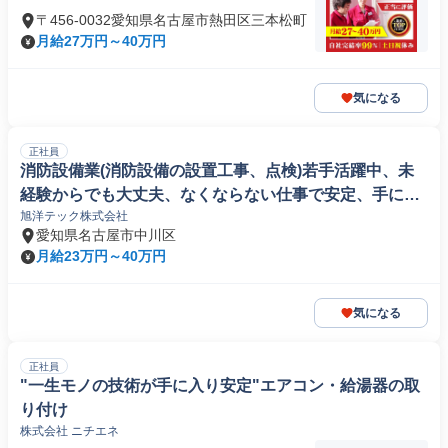
〒456-0032愛知県名古屋市熱田区三本松町
月給27万円～40万円
気になる
正社員
消防設備業(消防設備の設置工事、点検)若手活躍中、未
経験からでも大丈夫、なくならない仕事で安定、手に職
旭洋テック株式会社
が着く)
愛知県名古屋市中川区
月給23万円～40万円
気になる
正社員
"一生モノの技術が手に入り安定"エアコン・給湯器の取
り付け
株式会社 ニチエネ