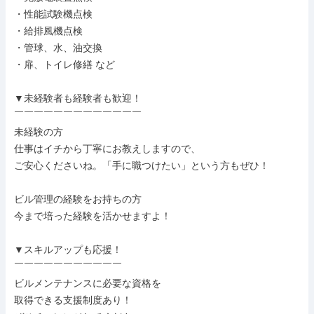
・性能試験機点検

・給排風機点検

・管球、水、油交換

・扉、トイレ修繕 など

▼未経験者も経験者も歓迎！

￣￣￣￣￣￣￣￣￣￣￣￣￣

未経験の方

仕事はイチから丁寧にお教えしますので、

ご安心くださいね。「手に職つけたい」という方もぜひ！

ビル管理の経験をお持ちの方

今まで培った経験を活かせますよ！

▼スキルアップも応援！

￣￣￣￣￣￣￣￣￣￣￣

ビルメンテナンスに必要な資格を

取得できる支援制度あり！
