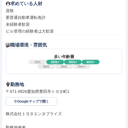
求めている人材
資格

要普通自動車運転免許

未経験者歓迎

ビル管理の経験者は大歓迎
職場環境・雰囲気
多い年齢層
10
20
30
40
代
代
代
代
50
60
70
代
代
代〜
勤務地
〒471-0826愛知県豊田市トヨタ町1
Googleマップで開く
株式会社トヨタエンタプライズ

勤務地備考
