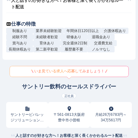
人と話すのが好きな方へ！お客様と深く長くかかわるルー
ト配送
仕事の特徴
制服あり
業界未経験歓迎
年間休日120日以上
介護休暇あり
経験不問
未経験者歓迎
研修あり
退職金あり
賞与あり
育休あり
完全週休2日制
交通費支給
長期休暇あり
第二新卒歓迎
履歴書不要
ノルマなし
いま見ている求人へ応募してみましょう！
サントリー飲料のセールスドライバー
正社員
サントリービバレッ
〒561-0813大阪府
月給26万6783円～
ジソリューション株
豊中市小曽根
34万5617円
式会社
人と話すのが好きな方へ！お客様と深く長くかかわるルート配送