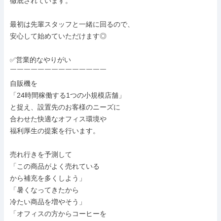
徹底されています。

最初は先輩スタッフと一緒に回るので、

安心して始めていただけます◎

✅営業的なやりがい

￣￣￣￣￣￣￣￣￣￣￣￣￣￣

自販機を

「24時間稼働する1つの小規模店舗」

と捉え、設置先のお客様のニーズに

合わせた快適なオフィス環境や

福利厚生の提案を行います。

売れ行きを予測して

「この商品がよく売れている

から補充を多くしよう」

「暑くなってきたから

冷たい商品を増やそう」

「オフィスの方からコーヒーを
