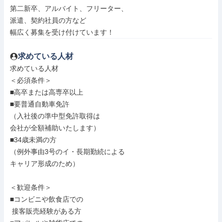
第二新卒、アルバイト、フリーター、

派遣、契約社員の方など

幅広く募集を受け付けています！
求めている人材
求めている人材

＜必須条件＞

■高卒または高専卒以上

■要普通自動車免許

（入社後の準中型免許取得は

会社が全額補助いたします）

■34歳未満の方

（例外事由3号のイ・長期勤続による

キャリア形成のため）

＜歓迎条件＞

■コンビニや飲食店での

 接客販売経験がある方
