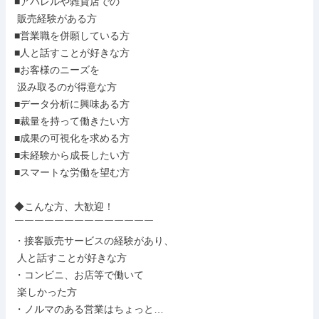
■アパレルや雑貨店での

 販売経験がある方

■営業職を併願している方

■人と話すことが好きな方

■お客様のニーズを

 汲み取るのが得意な方

■データ分析に興味ある方

■裁量を持って働きたい方

■成果の可視化を求める方

■未経験から成長したい方

■スマートな労働を望む方

◆こんな方、大歓迎！

￣￣￣￣￣￣￣￣￣￣￣￣￣￣

・接客販売サービスの経験があり、

 人と話すことが好きな方

・コンビニ、お店等で働いて

 楽しかった方

・ノルマのある営業はちょっと…
