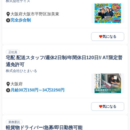
株式会社ケイズ
大阪府大阪市平野区加美東
完全歩合制
気になる
正社員
宅配 配送スタッフ/週休2日制/年間休日120日!/ AT限定普
通免許可
株式会社ひとまいる
大阪府
月給30万150円～34万2250円
気になる
業務委託
軽貨物ドライバー/急募/即日勤務可能