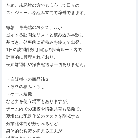
ため、未経験の方でも安心して日々の

スケジュールを組み立てて稼働できます。

毎朝、最先端のAIシステムが

提示する訪問先リストと積み込み本数に

基づき、効率的に荷積みを終えて出発。

1日の訪問件数は固定の担当ルート内で

計画的に管理されており、

長距離運転や深夜配送は一切ありません。

・自販機への商品補充

・飲料の積み下ろし

・ケース運搬

など力を使う場面もありますが、

チーム内での連携や情報共有も活発で、

夏場には配送作業のタスクを削減する

分業化体制が敷かれるなど、

身体的な負荷を抑える工夫が
