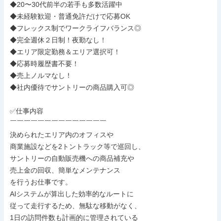
◆20〜30代前半の若手も多数活躍中

◆未経験歓迎・普通免許だけで応募OK

◆フレックス制でワークライフバランス◎

◆完全週休２日制！夜勤なし！

◆エリア限定勤務＆エリア選択可！

◆応募時履歴書不要！

◆売上ノルマなし！

◆社内優待でサントリーの商品購入可◎

✅仕事内容

￣￣￣￣￣￣￣￣￣￣￣￣￣￣

決められたエリア内のオフィスや

商業施設などを2トントラック等で巡回し、

サントリーの自動販売機への商品補充や

売上金の回収、簡単なメンテナンス

を行うお仕事です。

AIシステムが算出した効率的なルートに

従って走行するため、無駄な移動がなく、

1日の訪問件数も計画的に管理されている
