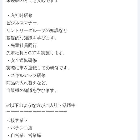
未経験の方でも安心です！

・入社時研修

ビジネスマナー、

サントリーグループの知識など

基礎的な知識を学びます。

・先輩社員同行

先輩社員とOJTを実施します。

・安全運転研修

実際に車を運転しての研修です。

・スキルアップ研修

商品の入れ替えなど、

自販機の知識を学びます。

✅以下のような方がご入社・活躍中

￣￣￣￣￣￣￣￣￣￣￣￣￣￣

＜接客業＞

・パチンコ店

・自営業、営業職
