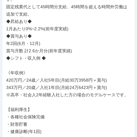
固定残業代として45時間分支給、45時間を超える時間外労働は
追加で支給。

◆昇給あり◆

1月あたり0%~2.2%(前年度実績)

◆賞与あり◆

年2回(6月・12月)

賞与月数 計2.6か月分(前年度実績)

◆シフト・収入例 ◆

《年収例》

420万円／24歳／入社5年目(月給30万3958円＋賞与)

343万円／20歳／入社1年目(月給24万6423円＋賞与)

※高卒・社会人2年経験入社した方の場合のモデルケースです。

【福利厚生】

・各種社会保険完備

・財形貯蓄

・健康診断(年1回)
