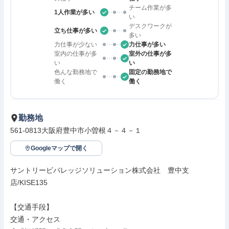
チーム作業が多
1人作業が多い
い
デスクワークが
立ち仕事が多い
多い
力仕事が少ない
力仕事が多い
室内の仕事が多
室外の仕事が多
い
い
色んな勤務地で
固定の勤務地で
働く
働く
勤務地
561-0813大阪府豊中市小曽根４－４－１
Googleマップで開く
サントリービバレッジソリューション株式会社　豊中支
店/KISE135

【交通手段】

交通・アクセス
