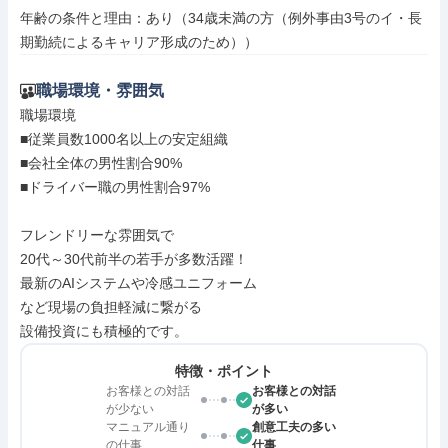
年齢の条件と理由：あり（34歳未満の方（例外事由3号のイ・長
期勤続によるキャリア形成のため））
職場環境・雰囲気
職場環境

■従業員数1000名以上の安定組織

■会社全体の男性割合90%

■ドライバー職の男性割合97%

フレンドリーな雰囲気で

20代～30代前半の若手が多数活躍！

最新のAIシステムや冷感ユニフォーム

など現場の負担軽減に繋がる

設備投資にも積極的です。
特徴・ポイント
お客様との対話
お客様との対話
が少ない
が多い
マニュアル通り
創意工夫の多い
の仕事
仕事