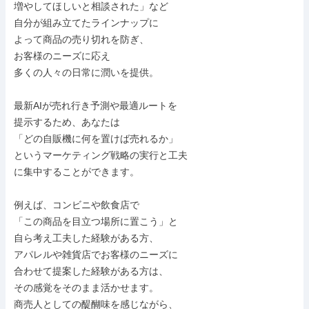
増やしてほしいと相談された」など

自分が組み立てたラインナップに

よって商品の売り切れを防ぎ、

お客様のニーズに応え

多くの人々の日常に潤いを提供。

最新AIが売れ行き予測や最適ルートを

提示するため、あなたは

「どの自販機に何を置けば売れるか」

というマーケティング戦略の実行と工夫

に集中することができます。

例えば、コンビニや飲食店で

「この商品を目立つ場所に置こう」と

自ら考え工夫した経験がある方、

アパレルや雑貨店でお客様のニーズに

合わせて提案した経験がある方は、

その感覚をそのまま活かせます。

商売人としての醍醐味を感じながら、
