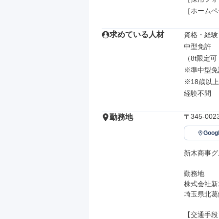
［ホームページ］h
求めている人材
資格・経験

中型免許

（8t限定
※準中型免
※18歳以
経験不問
〒345-0
勤務地
Goo
新木商事グ
勤務地

株式会社新
埼玉県北葛飾
【交通手段】