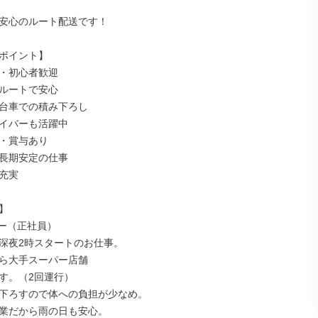
安心のルート配送です！

ポイント】

・初心者歓迎

ルートで安心

台車での積み下ろし

イバーも活躍中

・賞与あり

長期安定の仕事

充実



ー（正社員）

深夜2時スタートのお仕事。

ら大手スーパー店舗

す。（2回運行）

下ろすので体への負担が少なめ。

業だから雨の日も安心。
