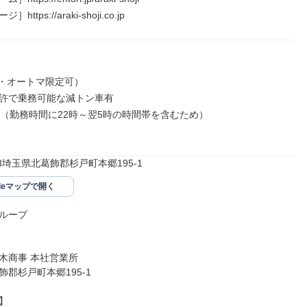
ttps://araki-shoji.co.jp
可・オートマ限定可）

許で乗務可能な減トン車有

上（勤務時間に22時～翌5時の時間帯を含むため）

023埼玉県北葛飾郡杉戸町本郷195-1
gleマップで開く
ループ

木商事 本社営業所

郡杉戸町本郷195-1


