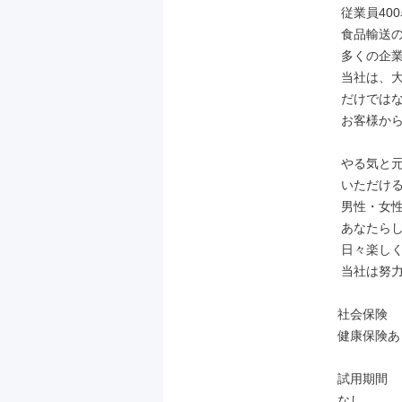
 従業員400名を超える運送会社で、

 食品輸送のスペシャリストを目指して、

 多くの企業様の信頼を得てきました。

 当社は、大手スーパー、食品メーカー

 だけではなく、外食産業など幅広い業種の

 お客様からの仕事をしています。

 やる気と元気を持ってお仕事に取り組んで

 いただける方を歓迎いたします。

 男性・女性スタッフ共に活躍しています。

 あなたらしい働き方ができるよう、

 日々楽しく仕事をしていただけるよう

 当社は努力してまいります。

社会保険

健康保険あ
試用期間

なし
