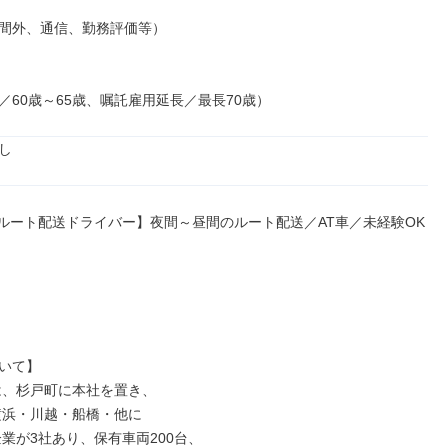
間外、通信、勤務評価等）

／60歳～65歳、嘱託雇用延長／最長70歳）
し
tルート配送ドライバー】夜間～昼間のルート配送／AT車／未経験OK

いて】
