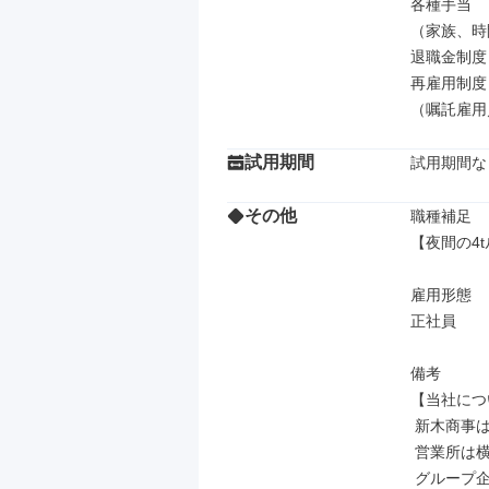
各種手当

（家族、時
退職金制度

再雇用制度

（嘱託雇用
試用期間
試用期間な
その他
職種補足

【夜間の4
雇用形態

正社員

備考

【当社につ
 新木商事は、杉戸町に本社を置き、

 営業所は横浜・川越・船橋・他に

 グループ企業が3社あり、保有車両200台、
