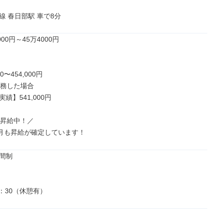
線 春日部駅 車で8分
00円～45万4000円

0〜454,000円

務した場合

績】541,000円

昇給中！／

0月も昇給が確定しています！
間制

4：30（休憩有）