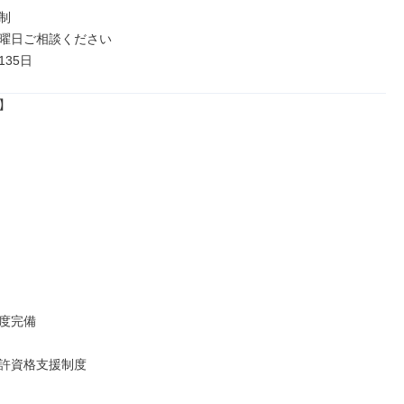


曜日ご相談ください

35日


度完備

許資格支援制度
