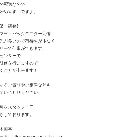
の配送なので

始めやすいですよ。

備・研修】

マ車・バックモニター完備！

先が多いので荷待ちが少なく

リーで仕事ができます。

センターで、

研修を行いますので

くことが出来ます！

するご質問やご相談なども

問い合わせください。

募をスタッフ一同

ちしております。

木商事

ttps://entori.jp/araki-shoji
