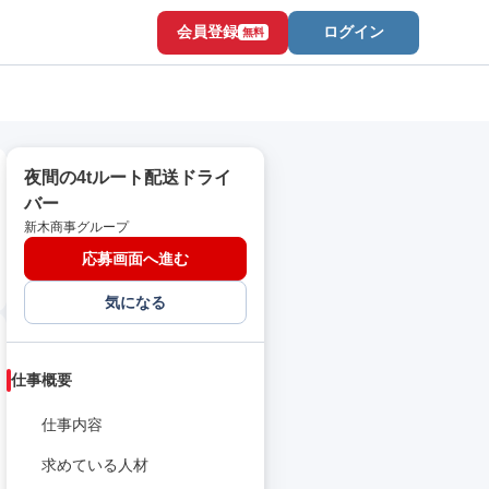
会員登録
ログイン
無料
夜間の4tルート配送ドライ
バー
新木商事グループ
応募画面へ進む
気になる
仕事概要
仕事内容
求めている人材