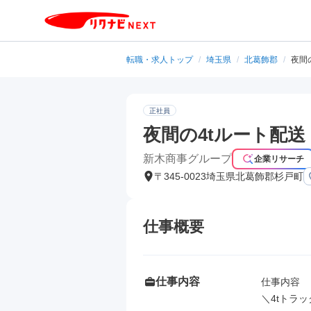
転職・求人トップ
/
埼玉県
/
北葛飾郡
/
夜間
正社員
夜間の4tルート配
新木商事グループ
企業リサーチ
〒345-0023埼玉県北葛飾郡杉戸町
仕事概要
仕事内容
仕事内容

＼4tトラッ