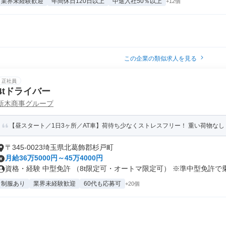
業界未経験歓迎
年間休日120日以上
中途入社50％以上
+12個
この企業の類似求人を見る
正社員
4tドライバー
新木商事グループ
【昼スタート／1日3ヶ所／AT車】荷待ち少なくストレスフリー！ 重い荷物な
〒345-0023埼玉県北葛飾郡杉戸町
月給36万5000円～45万4000円
資格・経験 中型免許 （8t限定可・オートマ限定可） ※準中型免許で乗.
制服あり
業界未経験歓迎
60代も応募可
+20個