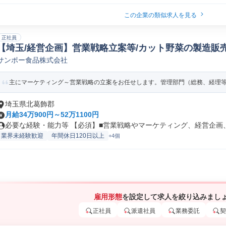
この企業の類似求人を見る
正社員
【埼玉/経営企画】営業戦略立案等/カット野菜の製造販売
サンポー食品株式会社
主にマーケティング～営業戦略の立案をお任せします。管理部門（総務、経理等）
埼玉県北葛飾郡
月給34万900円～52万1100円
必要な経験・能力等 【必須】■営業戦略やマーケティング、経営企画、管
業界未経験歓迎
年間休日120日以上
+4個
雇用形態
を設定して求人を絞り込みまし
正社員
派遣社員
業務委託
契