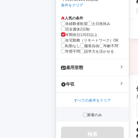
条件をクリア
人気の条件
未経験者歓迎
土日祝休み
完全週休2日制
年間休日120日以上
在宅勤務（リモートワーク）OK
転勤なし
服装自由
年齢不問
学歴不問
語学力を活かせる
雇用形態
年収
すべての条件をクリア
新着のみ
検索