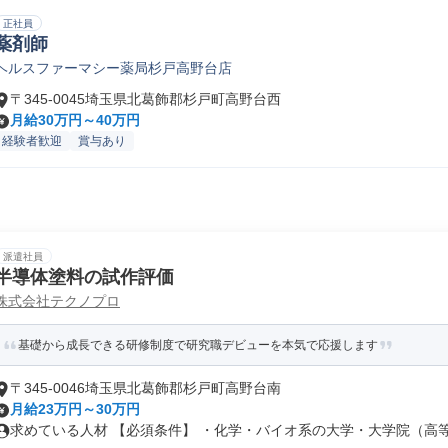
正社員
薬剤師
ヘルスファーマシー薬局杉戸高野台店
〒345-0045埼玉県北葛飾郡杉戸町高野台西
月給30万円～40万円
経験者歓迎
賞与あり
派遣社員
半導体塗料の試作評価
株式会社テクノプロ
基礎から成長できる研修制度で研究職デビューを本気で応援します
〒345-0046埼玉県北葛飾郡杉戸町高野台南
月給23万円～30万円
求めている人材 【必須条件】 ・化学・バイオ系の大学・大学院（高等専