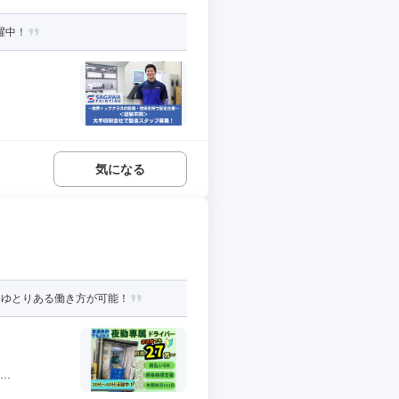
躍中！
気になる
】ゆとりある働き方が可能！
..