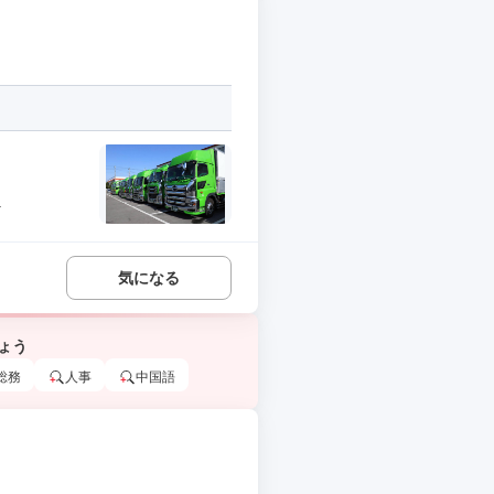
.
気になる
ょう
総務
人事
中国語