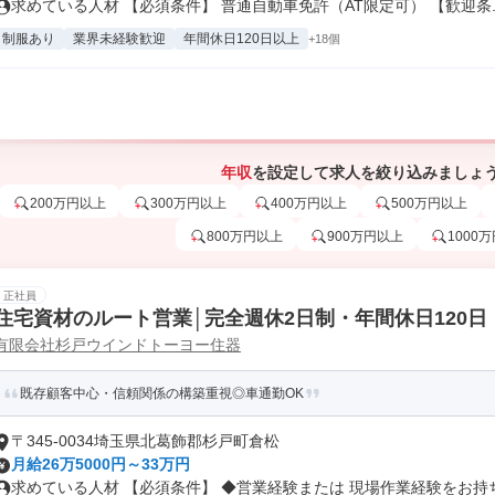
求めている人材 【必須条件】 普通自動車免許（AT限定可） 【歓迎条..
制服あり
業界未経験歓迎
年間休日120日以上
+18個
年収
を設定して求人を絞り込みましょ
200万円以上
300万円以上
400万円以上
500万円以上
800万円以上
900万円以上
1000
正社員
住宅資材のルート営業│完全週休2日制・年間休日120日
有限会社杉戸ウインドトーヨー住器
既存顧客中心・信頼関係の構築重視◎車通勤OK
〒345-0034埼玉県北葛飾郡杉戸町倉松
月給26万5000円～33万円
求めている人材 【必須条件】 ◆営業経験または 現場作業経験をお持ち.