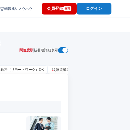
会員登録
ログイン
転職成功ノウハウ
無料
報
関連度順
新着順
詳細表示
宅勤務（リモートワーク）OK
家賃補助・住宅手当あり
固定給25万円