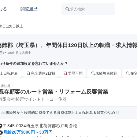
なる
閲覧履歴
求人検索
休日120日以上
葛飾郡（埼玉県）、年間休日120日以上の転職・求人情
件
1
〜
100
件目を表示中
わり条件の追加設定を忘れていませんか？
土日祝休み
完全週休2日制
学歴不問
未経験者歓迎
在
正社員
既存顧客のルート営業・リフォーム反響営業
有限会社杉戸ウインドトーヨー住器
未経験から段階的に成長できる育成体制✨土日祝休み＆残業少なめ
〒345-0034埼玉県北葛飾郡杉戸町倉松
月給26万5000円～33万円