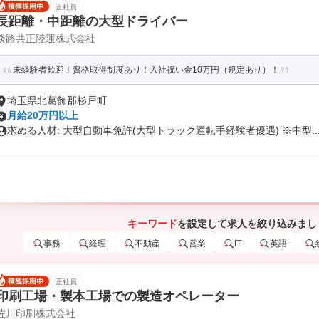
正社員
長距離・中距離の大型ドライバー
淡路共正陸運株式会社
未経験者歓迎！資格取得制度あり！入社祝い金10万円（規定あり）！
埼玉県北葛飾郡杉戸町
月給20万円以上
求める人材: 大型自動車免許(大型トラック運転手経験者優遇) ※中型..
キーワード
を設定して求人を絞り込みまし
事務
経理
不動産
営業
IT
英語
正社員
印刷工場・製本工場での製造オペレーター
佐川印刷株式会社