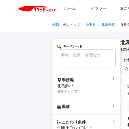
ホーム
オファー
気に
転職・求人トップ
/
埼玉県
/
北葛飾郡
/
年間
北
キーワード
121
こだ
勤務地
北葛飾郡
条件をクリア
職種
こだわり条件
年間休日120日以上