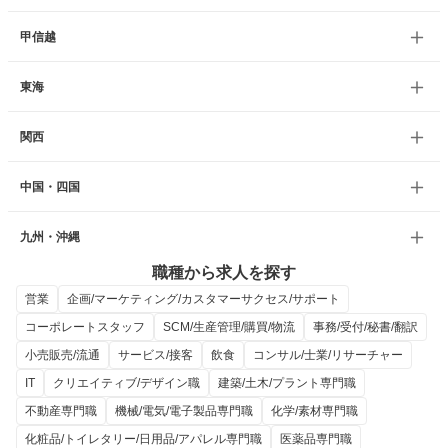
甲信越
東海
関西
中国・四国
九州・沖縄
職種から求人を探す
営業
企画/マーケティング/カスタマーサクセス/サポート
コーポレートスタッフ
SCM/生産管理/購買/物流
事務/受付/秘書/翻訳
小売販売/流通
サービス/接客
飲食
コンサル/士業/リサーチャー
IT
クリエイティブ/デザイン職
建築/土木/プラント専門職
不動産専門職
機械/電気/電子製品専門職
化学/素材専門職
化粧品/トイレタリー/日用品/アパレル専門職
医薬品専門職