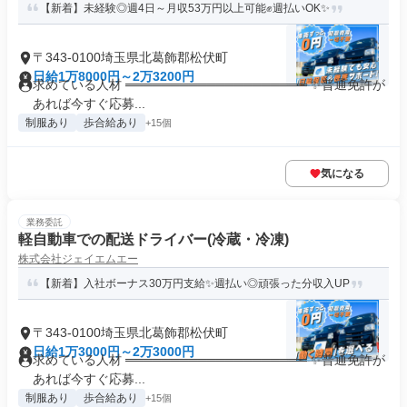
【新着】未経験◎週4日～月収53万円以上可能✊週払いOK✨
〒343-0100埼玉県北葛飾郡松伏町
日給1万8000円～2万3200円
求めている人材 ════════════════════ ✨普通免許が
あれば今すぐ応募...
制服あり
歩合給あり
+15個
気になる
業務委託
軽自動車での配送ドライバー(冷蔵・冷凍)
株式会社ジェイエムエー
【新着】入社ボーナス30万円支給✨週払い◎頑張った分収入UP
〒343-0100埼玉県北葛飾郡松伏町
日給1万3000円～2万3000円
求めている人材 ════════════════════ ✨普通免許が
あれば今すぐ応募...
制服あり
歩合給あり
+15個