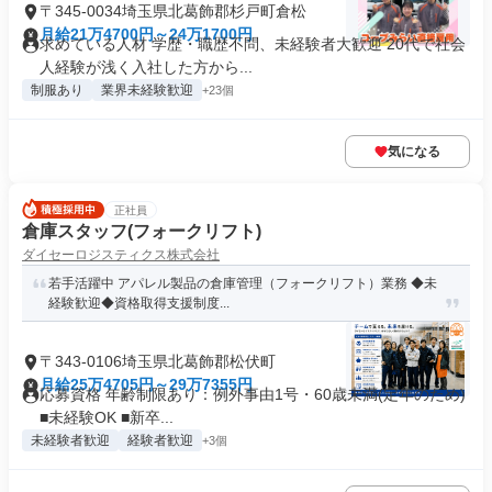
〒345-0034埼玉県北葛飾郡杉戸町倉松
月給21万4700円～24万1700円
求めている人材 学歴・職歴不問、未経験者大歓迎 20代で社会
人経験が浅く入社した方から...
制服あり
業界未経験歓迎
+23個
気になる
正社員
倉庫スタッフ(フォークリフト)
ダイセーロジスティクス株式会社
若手活躍中 アパレル製品の倉庫管理（フォークリフト）業務 ◆未
経験歓迎◆資格取得支援制度...
〒343-0106埼玉県北葛飾郡松伏町
月給25万4705円～29万7355円
応募資格 年齢制限あり：例外事由1号・60歳未満(定年のため)
■未経験OK ■新卒...
未経験者歓迎
経験者歓迎
+3個