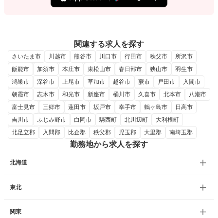
関連する求人を探す
さいたま市
川越市
熊谷市
川口市
行田市
秩父市
所沢市
飯能市
加須市
本庄市
東松山市
春日部市
狭山市
羽生市
鴻巣市
深谷市
上尾市
草加市
越谷市
蕨市
戸田市
入間市
朝霞市
志木市
和光市
新座市
桶川市
久喜市
北本市
八潮市
富士見市
三郷市
蓮田市
坂戸市
幸手市
鶴ヶ島市
日高市
吉川市
ふじみ野市
白岡市
騎西町
北川辺町
大利根町
北足立郡
入間郡
比企郡
秩父郡
児玉郡
大里郡
南埼玉郡
勤務地から求人を探す
北海道
東北
関東