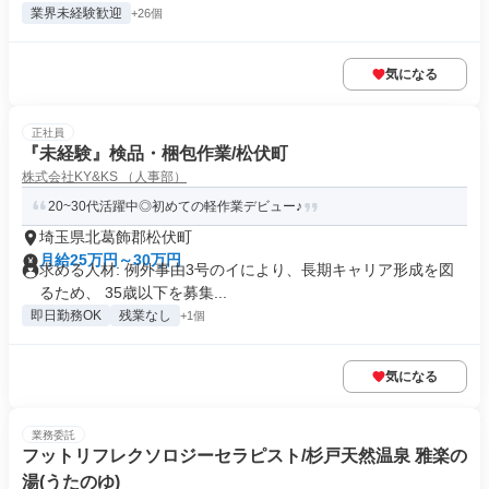
業界未経験歓迎
+26個
気になる
正社員
『未経験』検品・梱包作業/松伏町
株式会社KY&KS （人事部）
20~30代活躍中◎初めての軽作業デビュー♪
埼玉県北葛飾郡松伏町
月給25万円～30万円
求める人材: 例外事由3号のイにより、長期キャリア形成を図
るため、 35歳以下を募集...
即日勤務OK
残業なし
+1個
気になる
業務委託
フットリフレクソロジーセラピスト/杉戸天然温泉 雅楽の
湯(うたのゆ)