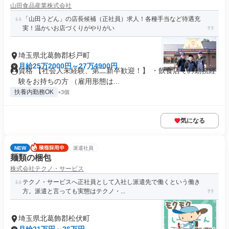
山田食品産業株式会社
「山田うどん」の店長候補（正社員）求人！各種手当など待遇充
実！温かいお店づくりがやりがい
埼玉県北葛飾郡杉戸町
月給25万2000円～27万4900円
資格 【社会人未経験、第二新卒歓迎！】 ・飲食店での勤務経
験をお持ちの方 （雇用形態は...
扶養内勤務OK
+3個
気になる
NEW
派遣社員
麺類の梱包
株式会社テクノ・サービス
テクノ・サービスへ正社員として入社し派遣先で働くという働き
方。派遣と言っても実態はテクノ・...
埼玉県北葛飾郡松伏町