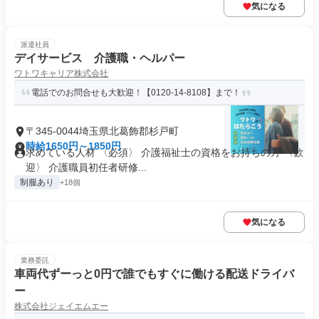
気になる
派遣社員
デイサービス 介護職・ヘルパー
ワトワキャリア株式会社
電話でのお問合せも大歓迎！【0120-14-8108】まで！
〒345-0044埼玉県北葛飾郡杉戸町
時給1650円～1850円
求めている人材 〈必須〉 介護福祉士の資格をお持ちの方 〈歓
迎〉 介護職員初任者研修...
制服あり
+18個
気になる
業務委託
車両代ずーっと0円で誰でもすぐに働ける配送ドライバ
ー
株式会社ジェイエムエー