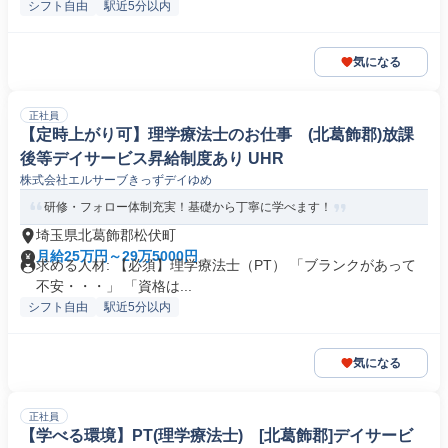
シフト自由
駅近5分以内
気になる
正社員
【定時上がり可】理学療法士のお仕事 (北葛飾郡)放課
後等デイサービス昇給制度あり UHR
株式会社エルサーブきっずデイゆめ
研修・フォロー体制充実！基礎から丁寧に学べます！
埼玉県北葛飾郡松伏町
月給25万円～29万5000円
求める人材: 【必須】理学療法士（PT） 「ブランクがあって
不安・・・」 「資格は...
シフト自由
駅近5分以内
気になる
正社員
【学べる環境】PT(理学療法士) [北葛飾郡]デイサービ