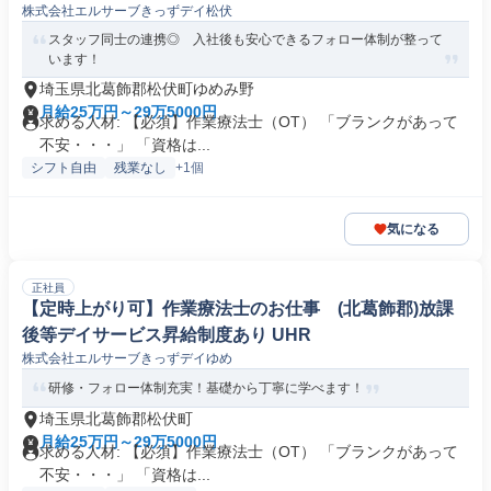
株式会社エルサーブきっずデイ松伏
スタッフ同士の連携◎ 入社後も安心できるフォロー体制が整って
います！
埼玉県北葛飾郡松伏町ゆめみ野
月給25万円～29万5000円
求める人材: 【必須】作業療法士（OT） 「ブランクがあって
不安・・・」 「資格は...
シフト自由
残業なし
+1個
気になる
正社員
【定時上がり可】作業療法士のお仕事 (北葛飾郡)放課
後等デイサービス昇給制度あり UHR
株式会社エルサーブきっずデイゆめ
研修・フォロー体制充実！基礎から丁寧に学べます！
埼玉県北葛飾郡松伏町
月給25万円～29万5000円
求める人材: 【必須】作業療法士（OT） 「ブランクがあって
不安・・・」 「資格は...