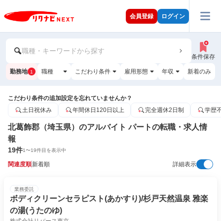
会員登録
ログイン
職種・キーワードから探す
条件保存
勤務地
職種
こだわり条件
雇用形態
年収
新着のみ
1
こだわり条件の追加設定を忘れていませんか？
土日祝休み
年間休日120日以上
完全週休2日制
学歴
北葛飾郡（埼玉県）のアルバイト パートの転職・求人情
報
19
件
1
〜
19
件目を表示中
関連度順
新着順
詳細表示
業務委託
ボディクリーンセラピスト(あかすり)/杉戸天然温泉 雅楽
の湯(うたのゆ)