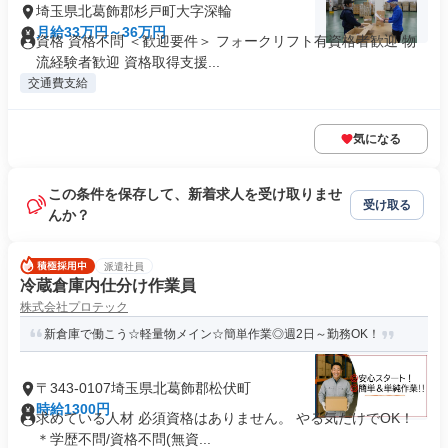
埼玉県北葛飾郡杉戸町大字深輪
月給33万円～36万円
資格 資格不問 ＜歓迎要件＞ フォークリフト有資格者歓迎 物
流経験者歓迎 資格取得支援...
交通費支給
気になる
この条件を保存して、新着求人を受け取りませ
受け取る
んか？
派遣社員
冷蔵倉庫内仕分け作業員
株式会社プロテック
新倉庫で働こう☆軽量物メイン☆簡単作業◎週2日～勤務OK！
〒343-0107埼玉県北葛飾郡松伏町
時給1300円
求めている人材 必須資格はありません。 やる気だけでOK！
＊学歴不問/資格不問(無資...