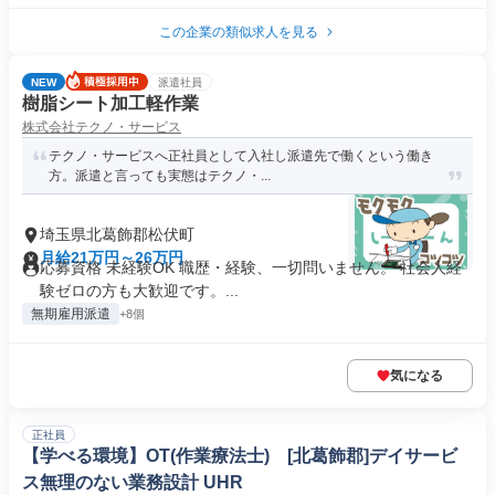
この企業の類似求人を見る
NEW
派遣社員
樹脂シート加工軽作業
株式会社テクノ・サービス
テクノ・サービスへ正社員として入社し派遣先で働くという働き
方。派遣と言っても実態はテクノ・...
埼玉県北葛飾郡松伏町
月給21万円～26万円
応募資格 未経験OK 職歴・経験、一切問いません。 社会人経
験ゼロの方も大歓迎です。...
無期雇用派遣
+8個
気になる
正社員
【学べる環境】OT(作業療法士) [北葛飾郡]デイサービ
ス無理のない業務設計 UHR