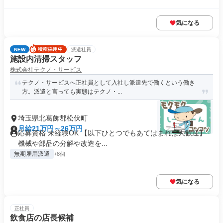
気になる
NEW
派遣社員
施設内清掃スタッフ
株式会社テクノ・サービス
テクノ・サービスへ正社員として入社し派遣先で働くという働き
方。派遣と言っても実態はテクノ・...
埼玉県北葛飾郡松伏町
月給21万円～26万円
応募資格 未経験OK 【以下ひとつでもあてはまれば大歓迎】
機械や部品の分解や改造を...
無期雇用派遣
+8個
気になる
正社員
飲食店の店長候補