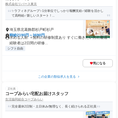
株式会社リバース東京
✨️ラフィネグループ✨1分単位でしっかり報酬支給✅経験を活かし
て高時給✅️新しいスタート！...
埼玉県北葛飾郡杉戸町杉戸
時給2190円～3690円
求める人材: ⭐️無料の研修制度あり すぐに働きたい方に最適！
経験者は2日間の研修...
シフト自由
気になる
この企業の類似求人を見る
正社員
コープみらい宅配お届けスタッフ
生活協同組合コープみらい
完全週休2日制・土日休み/無理なく、長く続けられる正社員