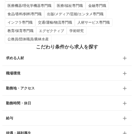
医療機器/理化学機器専門職
医療/福祉専門職
金融専門職
食品/香料/飼料専門職
出版/メディア/芸能/エンタメ専門職
インフラ専門職
交通/運輸/物流専門職
人材サービス専門職
教育/保育専門職
エグゼクティブ
学術研究
公務員/団体職員/農林水産
こだわり条件から求人を探す
求める人材
職場環境
勤務地・アクセス
勤務時間・休日
給与
待遇・福利厚生