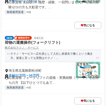
月給21万円～26万円
応募資格 未経験OK 職歴・経験、一切問いません。 社会人経
験ゼロの方も大歓迎です。...
無期雇用派遣
+8個
気になる
NEW
派遣社員
荷物の運搬操作(フォークリフト)
株式会社テクノ・サービス
テクノ・サービスへ正社員として入社し派遣先で働くという働き
方。派遣と言っても実態はテクノ・...
埼玉県北葛飾郡松伏町
月給21万円～26万円
応募資格 フォークリフトの資格・実務経験（リーチ）をお持
ちの方 【以下ひとつでもあて...
無期雇用派遣
+8個
気になる