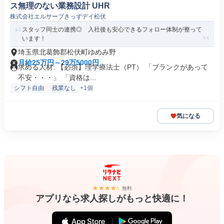
ス無理のない業務設計 UHR
株式会社エルサーブきっずデイ松伏
スタッフ同士の連携◎ 入社後も安心できるフォロー体制が整って
います！
埼玉県北葛飾郡松伏町ゆめみ野
月給25万円～29万5000円
求める人材: 【必須】理学療法士（PT） 「ブランクがあって
不安・・・」 「資格は...
シフト自由
残業なし
+1個
気になる
無料
アプリなら求人探しがもっと快適に！