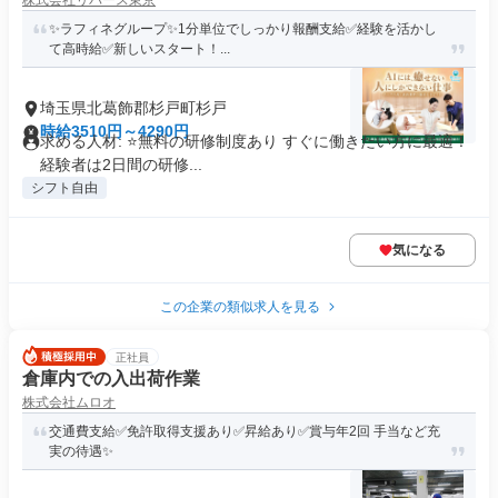
株式会社リバース東京
✨️ラフィネグループ✨1分単位でしっかり報酬支給✅経験を活かし
て高時給✅️新しいスタート！...
埼玉県北葛飾郡杉戸町杉戸
時給3510円～4290円
求める人材: ⭐️無料の研修制度あり すぐに働きたい方に最適！
経験者は2日間の研修...
シフト自由
気になる
この企業の類似求人を見る
正社員
倉庫内での入出荷作業
株式会社ムロオ
交通費支給✅免許取得支援あり✅昇給あり✅賞与年2回 手当など充
実の待遇✨