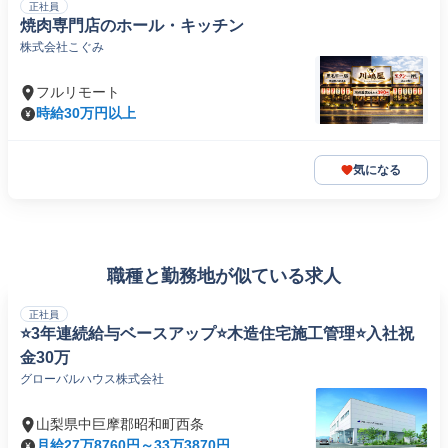
正社員
焼肉専門店のホール・キッチン
株式会社こぐみ
フルリモート
時給30万円以上
気になる
職種と勤務地が似ている求人
正社員
⭐3年連続給与ベースアップ⭐木造住宅施工管理⭐入社祝
金30万
グローバルハウス株式会社
山梨県中巨摩郡昭和町西条
月給27万8760円～33万3870円