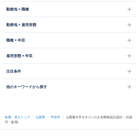
勤務地 × 職種
勤務地 × 雇用形態
職種 × 年収
雇用形態 × 年収
注目条件
他のキーワードから探す
転職・求人トップ
/
山梨県
/
甲府市
/
山梨最大手ゼネコンの土木開発設計(設計・許認
可・監理)