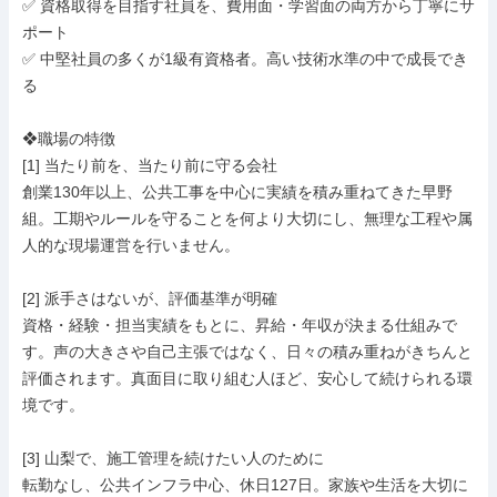
✅️ 資格取得を目指す社員を、費用面・学習面の両方から丁寧にサ
ポート

✅️ 中堅社員の多くが1級有資格者。高い技術水準の中で成長でき
る

❖職場の特徴

[1] 当たり前を、当たり前に守る会社

創業130年以上、公共工事を中心に実績を積み重ねてきた早野
組。工期やルールを守ることを何より大切にし、無理な工程や属
人的な現場運営を行いません。

[2] 派手さはないが、評価基準が明確

資格・経験・担当実績をもとに、昇給・年収が決まる仕組みで
す。声の大きさや自己主張ではなく、日々の積み重ねがきちんと
評価されます。真面目に取り組む人ほど、安心して続けられる環
境です。

[3] 山梨で、施工管理を続けたい人のために

転勤なし、公共インフラ中心、休日127日。家族や生活を大切に