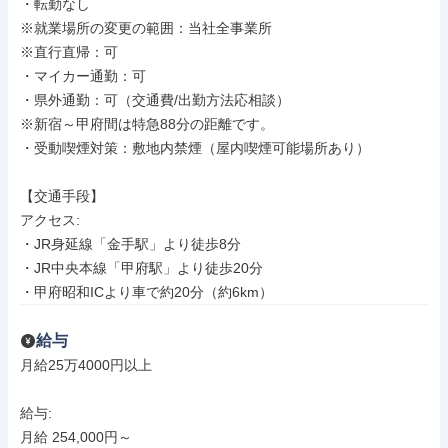
・転勤なし

※就業場所の変更の範囲：当社全事業所

※直行直帰：可

・マイカー通勤：可

・県外通勤：可（交通費/出勤方法応相談）

※新宿～甲府間は特急88分の距離です。

・受動喫煙対策：敷地内禁煙（屋内喫煙可能場所あり）

【交通手段】

アクセス: 

・JR身延線「金手駅」より徒歩8分

・JR中央本線「甲府駅」より徒歩20分

・甲府昭和ICより車で約20分（約6km）
給与
月給25万4000円以上

給与: 

月給 254,000円～
