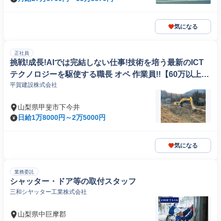
気になる
正社員
挑戦!成長!AIでは完結しない仕事!技術を培う最新のICT
テクノロジーを駆使する職長 オペ 作業員!!【60万以上
平賀建設株式会社
可】
山梨県甲斐市下今井
日給1万8000円～2万5000円
気になる
業務委託
シャッター・ドア等の取付スタッフ
三和シヤッター工業株式会社
山梨県中巨摩郡