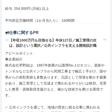
給与: 254,000円 (月給) 以上

平均所定労働時間（1か月当たり）: 160時間
仕事に関するPR
【年収1000万円も目指せる】年休127日／施工管理の次
は、設計という選択／公共インフラを支える開発設計職
アピールポイント: 

❖企業紹介

株式会社早野組は、1887年創業の山梨県No.1ゼネコン。道路や
トンネルなど公共インフラから民間工事まで幅広く手がけ、国や
県からの表彰実績も多数あります。元請として現場を動かす裁量
があり、施工管理として完成まで携われるやりがいは格別。充実
した教育・資格取得支援のもと、確かな技術力を磨ける環境で
す。

✅️ 公共インフラを通じて、地域の歴史に残る仕事に携われる
