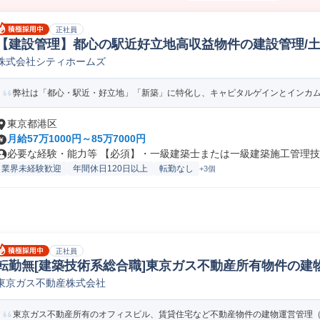
正社員
【建設管理】都心の駅近好立地高収益物件の建設管理/土
株式会社シティホームズ
開発
弊社は「都心・駅近・好立地」「新築」に特化し、キャピタルゲインとインカムゲ
東京都港区
月給57万1000円～85万7000円
必要な経験・能力等 【必須】・一級建築士または一級建築施工管理技士
業界未経験歓迎
年間休日120日以上
転勤なし
+3個
正社員
転勤無[建築技術系総合職]東京ガス不動産所有物件の建物
東京ガス不動産株式会社
産ファシリティマネージャー
東京ガス不動産所有のオフィスビル、賃貸住宅など不動産物件の建物運営管理