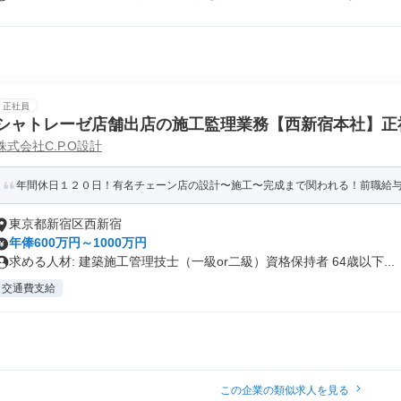
正社員
シャトレーゼ店舗出店の施工監理業務【西新宿本社】正社員*
株式会社C.P.O設計
年間休日１２０日！有名チェーン店の設計〜施工〜完成まで関われる！前職給与考
東京都新宿区西新宿
年俸600万円～1000万円
求める人材: 建築施工管理技士（一級or二級）資格保持者 64歳以下...
交通費支給
この企業の類似求人を見る