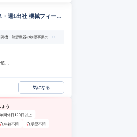
ス・週1出社 機械フィール
機・熱源機器の物販事業の...
...
気になる
しょう
年間休日120日以上
年齢不問
学歴不問