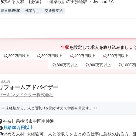
求める人材: 【必須】 ・建築設計の実務経験 ・Jw_cad / A...
即日勤務OK
残業なし
交通費支給
年収
を設定して求人を絞り込みましょ
200万円以上
300万円以上
400万円以上
500万円以上
800万円以上
900万円以上
1000
正社員
リフォームアドバイザー
パーキングドクター株式会社
未経験から、人と段取りを動かす力で幹部を目指す。
神奈川県横浜市中区南仲通
月給30万円以上
求める人材: 未経験可。人と段取りをまとめる仕事に意欲のある方。連絡