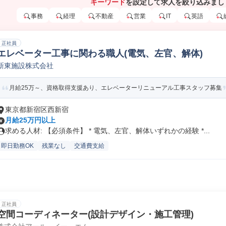
キーワード
を設定して求人を絞り込みまし
事務
経理
不動産
営業
IT
英語
正社員
エレベーター工事に関わる職人(電気、左官、解体)
新東施設株式会社
月給25万～、資格取得支援あり、エレベーターリニューアル工事スタッフ募集
東京都新宿区西新宿
月給25万円以上
求める人材: 【必須条件】 * 電気、左官、解体いずれかの経験 *...
即日勤務OK
残業なし
交通費支給
正社員
空間コーディネーター(設計デザイン・施工管理)