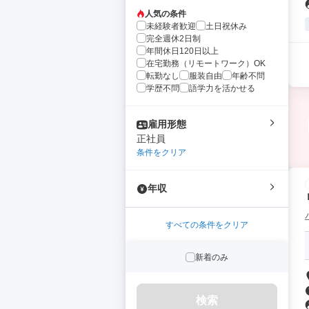
人気の条件
未経験者歓迎
土日祝休み
完全週休2日制
年間休日120日以上
在宅勤務（リモートワーク）OK
転勤なし
服装自由
年齢不問
学歴不問
語学力を活かせる
雇用形態
正社員
条件をクリア
年収
すべての条件をクリア
新着のみ
検索