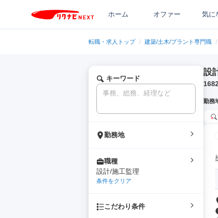
ホーム
オファー
気に
転職・求人トップ
/
建築/土木/プラント専門職
/
設
キーワード
168
勤務
勤務地
職種
設計/施工監理
条件をクリア
こだわり条件