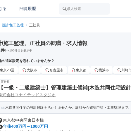
なる
閲覧履歴
求人検索
設計/施工監理
/
正社員
計/施工監理、正社員の転職・求人情報
2
件
1
〜
100
件目を表示中
地の追加設定を忘れていませんか？
東京23区
大阪市
名古屋市
東京都
横浜市
川崎
正社員
【一級・二級建築士】管理建築士候補|木造共同住宅設計
株式会社ユナイテッドスタジオ
ン|年齢不問
木造共同住宅の設計経験を活かしませんか。設計から確認申請・工事監理まで、自
東京都中央区東日本橋
年俸400万円～1000万円