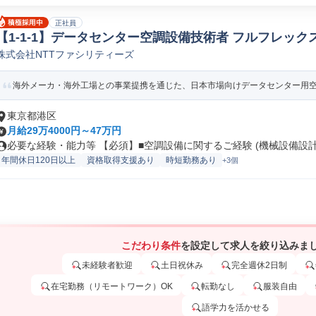
正社員
【1-1-1】データセンター空調設備技術者 フルフレック
株式会社NTTファシリティーズ
ド/サポートエンジニア
海外メーカ・海外工場との事業提携を通じた、日本市場向けデータセンター用空調
東京都港区
月給29万4000円～47万円
必要な経験・能力等 【必須】■空調設備に関するご経験 (機械設備設計監
年間休日120日以上
資格取得支援あり
時短勤務あり
+3個
こだわり条件
を設定して求人を絞り込みま
未経験者歓迎
土日祝休み
完全週休2日制
在宅勤務（リモートワーク）OK
転勤なし
服装自由
語学力を活かせる