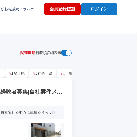
会員登録
ログイン
転職成功ノウハウ
無料
関連度順
新着順
詳細表示
市
埼玉県
神奈川県
千葉市
大阪府
千葉県
経験者募集|自社案件メイ
社案件を中心に裁量を持っ...