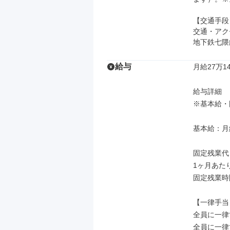
【交通手段】
交通・アク
地下鉄七隈
給与
月給27万14
給与詳細

※基本給・
基本給：月給 
固定残業代
1ヶ月あたり
固定残業時
【一律手当】
全員に一律
全員に一律