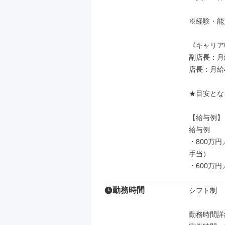
※経験・能
《キャリア
副店長：月給
店長：月給
★目安となる
【給与例】

給与例

・800万
手当）

・600万
勤務時間
シフト制

勤務時間詳細