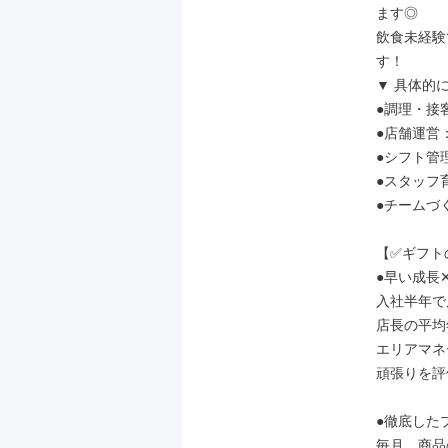
ます◎

飲食未経験
す！

▼ 具体的に
●調理・接客
●店舗運営
●シフト管理
●スタッフ育
●チームづ
【✅️ギフト
●早い成長
入社半年で
店長の平均年
エリアマネ
頑張りを評
●徹底したプ
毎月、商品