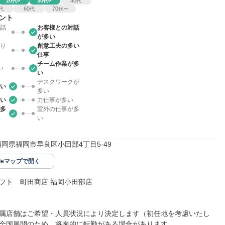
20
30
40
代
代
代
60
70
代
代
代〜
ント
話
お客様との対話
が多い
り
創意工夫の多い
仕事
チーム作業が多
い
い
デスクワークが
い
多い
い
力仕事が多い
多
室外の仕事が多
い
32福岡県福岡市早良区小田部4丁目5-49
gleマップで開く
フト　町田商店 福岡小田部店

属店舗はご希望・人員状況により決定します（初任地を考慮いたし
全国展開のため、将来的に転勤がある場合があります。
