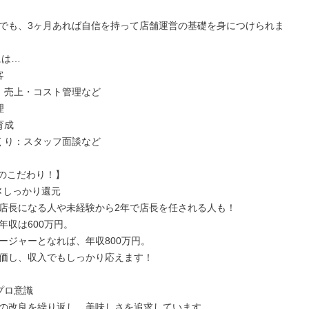
でも、3ヶ月あれば自信を持って店舗運営の基礎を身につけられま
は…



：売上・コスト管理など



成

くり：スタッフ面談など

のこだわり！】

✕しっかり還元

店長になる人や未経験から2年で店長を任される人も！

収は600万円。

ージャーとなれば、年収800万円。

価し、収入でもしっかり応えます！

ロ意識

の改良を繰り返し、美味しさを追求しています。
