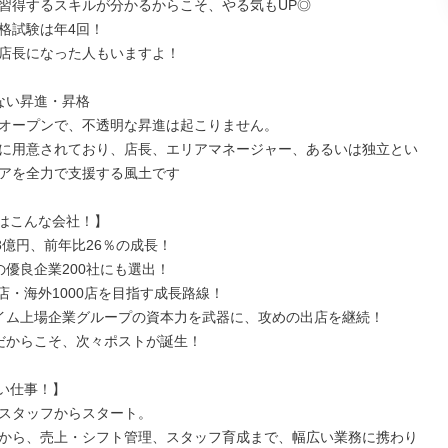
習得するスキルが分かるからこそ、やる気もUP◎

格試験は年4回！

店長になった人もいますよ！

ない昇進・昇格

オープンで、不透明な昇進は起こりません。

に用意されており、店長、エリアマネージャー、あるいは独立とい
アを全力で支援する風土です

はこんな会社！】

8億円、前年比26％の成長！

の優良企業200社にも選出！

0店・海外1000店を目指す成長路線！

イム上場企業グループの資本力を武器に、攻めの出店を継続！

だからこそ、次々ポストが誕生！

い仕事！】

スタッフからスタート。

から、売上・シフト管理、スタッフ育成まで、幅広い業務に携わり