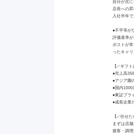
自分が次に
店長への昇
入社半年で
●不平等が
評価基準が
ポストが常
ったキャリ
【✅️ギフト
●売上高35
●アジア圏
●国内100
●東証プラ
●成長企業
【✅️任せた
まずは店舗
接客・調理