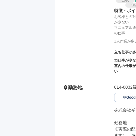
10
代
50
特徴・ポイ
お客様との対
が少ない
マニュアル通
の仕事
1人作業が多
立ち仕事が多
力仕事が少な
室内の仕事が
い
814-00
勤務地
Goo
株式会社ギ
勤務地

※実際の配
ます）。※