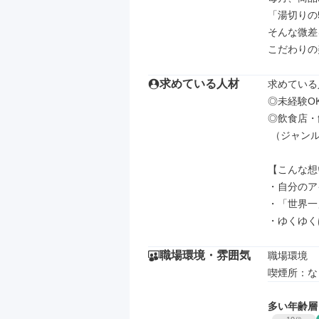
「湯切りの
そんな微差
こだわりの
求めている人材
求めている
◎未経験O
◎飲食店・
 （ジャンル不問／アルバイト経験のみの方も可）

【こんな想
・自分のア
・「世界一
・ゆくゆく
職場環境・雰囲気
職場環境

喫煙所：な
多い年齢層