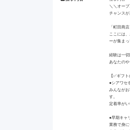
＼＼オープ
チャンスが
「町田商店
ここには、
ーが集まっ
経験は一切
あなたのや
【✅️ギフト
●シアワセ
みんながお
す。

定着率がい
●早期キャリ
業務で身に