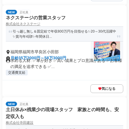
NEW
正社員
ネクステージの営業スタッフ
株式会社ネクステージ
引っ越し無し＆固定給で年収800万円を目指せる✨20～30代活躍中
✨賞与年4回❗✨年間休日...
福岡県福岡市早良区小田部
月給35万2000円～58万3000円
求める人材: ✅車が好き ✅高い成果とプロ意識がある ✅お客様
の満足を追求できる ✅...
交通費支給
気になる
NEW
正社員
土日休み×残業少の現場スタッフ 家族との時間も、安
定収入も
株式会社寺田建設