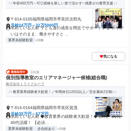
年収400万円～可◎資格を新しい形で活かす✨残業ゼロ療育支援
〒814-0165福岡県福岡市早良区次郎丸
月給24万円～31万5000円
求めている人材 子ども達の成長を間近でサポートする やりが
いはそのまま、働きやすさと ...
業界未経験歓迎
+29個
気になる
正社員
個別指導教室のエリアマネージャー候補(総合職)
株式会社トライグループ
教育業界経験者大歓迎！／年間休日120日以上／完全週休2日制
〒814-0164福岡県福岡市早良区賀茂
月給35万円～67万円
求めている人材 ◆教育業界の経験者大歓迎！◆ 20代・30代・
40代活躍！ 【必須...
業界未経験歓迎
歩合給あり
+26個