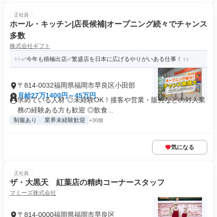
正社員
ホール・キッチン|店長候補|オープニング続々でチャンス
多数
株式会社ギフト
✅️今年も積極出店✅️繁盛店を日本に広げるやりがいある仕事！
〒814-0032福岡県福岡市早良区小田部
月給27万1400円～45万円
求めている人材 ◎未経験OK！接客や営業・販売などの対人業
務の経験ある方も歓迎 ◎飲食...
制服あり
業界未経験歓迎
+30個
気になる
正社員
ザ・大黒天 紅葉店の精肉コーナースタッフ
マミーズ株式会社
〒814-0000福岡県福岡市早良区