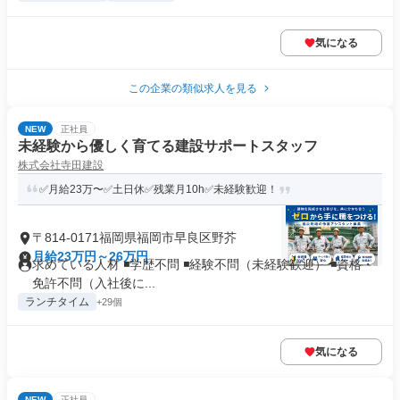
気になる
この企業の類似求人を見る
NEW
正社員
未経験から優しく育てる建設サポートスタッフ
株式会社寺田建設
✅月給23万〜✅土日休✅残業月10h✅未経験歓迎！
〒814-0171福岡県福岡市早良区野芥
月給23万円～26万円
求めている人材 ◾️学歴不問 ◾️経験不問（未経験歓迎） ◾️資格・
免許不問（入社後に...
ランチタイム
+29個
気になる
NEW
正社員