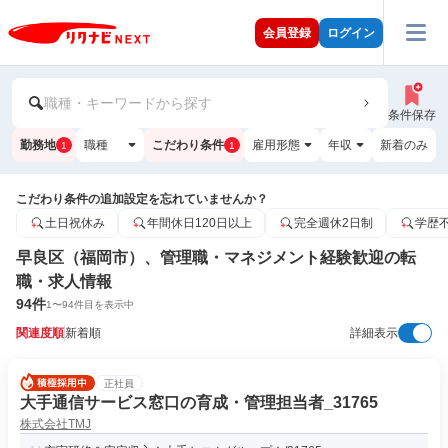
会員登録
ログイン
職種・キーワードから探す
条件保存
勤務地
職種
こだわり条件
雇用形態
年収
新着のみ
1
1
こだわり条件の追加設定を忘れていませんか？
土日祝休み
年間休日120日以上
完全週休2日制
学歴
早良区（福岡市）、管理職・マネジメント経験歓迎の転
職・求人情報
94
件
1
〜
94
件目を表示中
関連度順
新着順
詳細表示
正社員
大手通信サービス窓口の育成・管理担当者_31765
株式会社TMJ