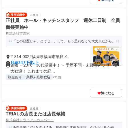
正社員
正社員 ホール・キッチンスタッフ 週休二日制 全員
面接実施中
株式会社吉野家
「この経歴じゃ、どうせ…」って、もう思わなくて大丈夫だから。
〒814-0022福岡県福岡市早良区
月給24万円以上
資格 ＜20代・30代活躍中！＞ 学歴不問・未経験／フリーター
大歓迎！ これまでの経...
制服あり
業界未経験歓迎
+31個
気になる
正社員
TRIALの店長または店長候補
株式会社トライアルカンパニー
小売事業にIOTを取り込み、爆発的な成長を実現。今後も出店が続