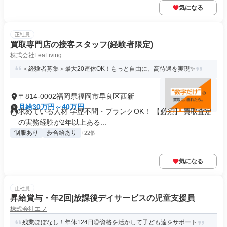
気になる
正社員
買取専門店の接客スタッフ(経験者限定)
株式会社LeaLiving
＜経験者募集＞最大20連休OK！もっと自由に、高待遇を実現✨
〒814-0002福岡県福岡市早良区西新
月給30万円～40万円
求めている人材 学歴不問・ブランクOK！ 【必須】 買取査定
の実務経験が2年以上ある...
制服あり
歩合給あり
+22個
気になる
正社員
昇給賞与・年2回|放課後デイサービスの児童支援員
株式会社エフ
残業ほぼなし！年休124日◎資格を活かして子ども達をサポート