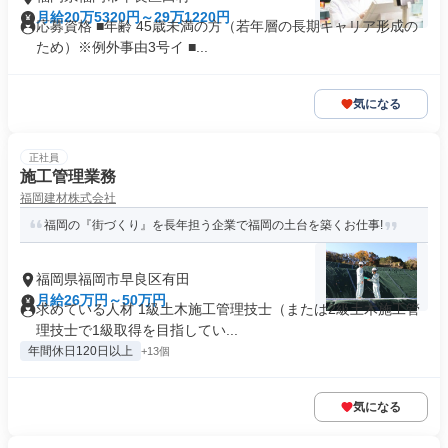
月給20万5320円～29万1220円
応募資格 ■年齢 45歳未満の方（若年層の長期キャリア形成の
ため）※例外事由3号イ ■...
気になる
正社員
施工管理業務
福岡建材株式会社
福岡の『街づくり』を長年担う企業で福岡の土台を築くお仕事!
福岡県福岡市早良区有田
月給26万円～50万円
求めている人材 1級土木施工管理技士（または2級土木施工管
理技士で1級取得を目指してい...
年間休日120日以上
+13個
気になる