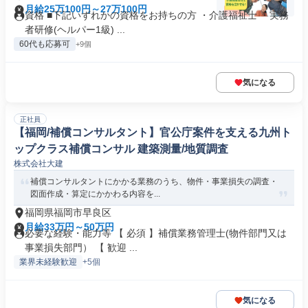
月給25万100円～27万100円
資格 ■下記いずれかの資格をお持ちの方 ・介護福祉士 ・実務
者研修(ヘルパー1級) ...
60代も応募可
+9個
気になる
正社員
【福岡/補償コンサルタント】官公庁案件を支える九州ト
ップクラス補償コンサル 建築測量/地質調査
株式会社大建
補償コンサルタントにかかる業務のうち、物件・事業損失の調査・
図面作成・算定にかかわる内容を...
福岡県福岡市早良区
月給33万円～50万円
必要な経験・能力等 【 必須 】補償業務管理士(物件部門又は
事業損失部門） 【 歓迎 ...
業界未経験歓迎
+5個
気になる