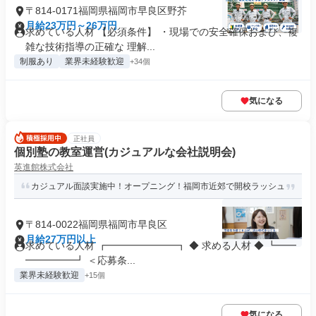
〒814-0171福岡県福岡市早良区野芥
月給23万円～26万円
求めている人材 【必須条件】 ・現場での安全確保および、複
雑な技術指導の正確な 理解...
制服あり
業界未経験歓迎
+34個
気になる
正社員
個別塾の教室運営(カジュアルな会社説明会)
英進館株式会社
カジュアル面談実施中！オープニング！福岡市近郊で開校ラッシュ
〒814-0022福岡県福岡市早良区
月給27万円以上
求めている人材 ┏━━━━━━━┓ ◆ 求める人材 ◆ ┗━━
━━━━━┛ ＜応募条...
業界未経験歓迎
+15個
気になる