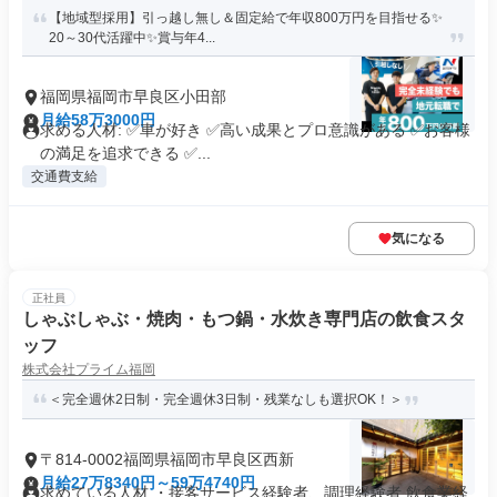
【地域型採用】引っ越し無し＆固定給で年収800万円を目指せる✨
20～30代活躍中✨賞与年4...
福岡県福岡市早良区小田部
月給58万3000円
求める人材: ✅車が好き ✅高い成果とプロ意識がある ✅お客様
の満足を追求できる ✅...
交通費支給
気になる
正社員
しゃぶしゃぶ・焼肉・もつ鍋・水炊き専門店の飲食スタ
ッフ
株式会社プライム福岡
＜完全週休2日制・完全週休3日制・残業なしも選択OK！＞
〒814-0002福岡県福岡市早良区西新
月給27万8340円～59万4740円
求めている人材 ・接客サービス経験者、調理経験者 飲食業経