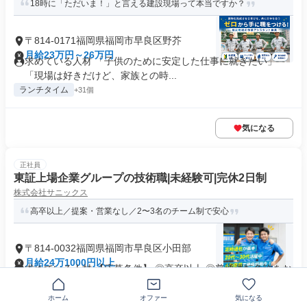
18時に「ただいま！」と言える建設現場って本当ですか？
〒814-0171福岡県福岡市早良区野芥
月給23万円～26万円
求めている人材 「子供のために安定した仕事に就きたい」
「現場は好きだけど、家族との時...
ランチタイム
+31個
気になる
正社員
東証上場企業グループの技術職|未経験可|完休2日制
株式会社サニックス
高卒以上／提案・営業なし／2〜3名のチーム制で安心
〒814-0032福岡県福岡市早良区小田部
月給24万1000円以上
求めている人材 【応募条件】 ◎高卒以上 ◎普通運転免許をお
持ちの方（AT限定可） └...
制服あり
業界未経験歓迎
+36個
ホーム
オファー
気になる