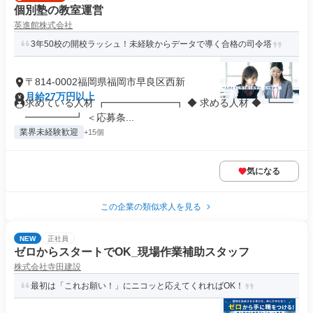
個別塾の教室運営
英進館株式会社
3年50校の開校ラッシュ！未経験からデータで導く合格の司令塔
〒814-0002福岡県福岡市早良区西新
月給27万円以上
求めている人材 ┏━━━━━━━┓ ◆ 求める人材 ◆ ┗━━
━━━━━┛ ＜応募条...
業界未経験歓迎
+15個
気になる
この企業の類似求人を見る
NEW
正社員
ゼロからスタートでOK_現場作業補助スタッフ
株式会社寺田建設
最初は「これお願い！」にニコッと応えてくれればOK！