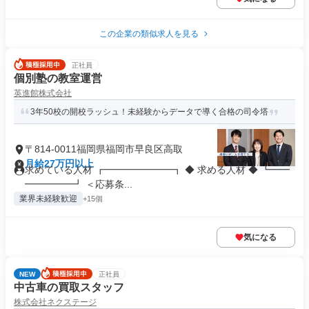
この企業の類似求人を見る
正社員
個別塾の教室運営
英進館株式会社
3年50校の開校ラッシュ！未経験からデータで導く合格の司令塔
〒814-0011福岡県福岡市早良区高取
月給27万円以上
求めている人材 ┏━━━━━━━┓ ◆ 求める人材 ◆ ┗━━
━━━━━┛ ＜応募条...
業界未経験歓迎
+15個
気になる
NEW
正社員
中古車の買取スタッフ
株式会社ネクステージ