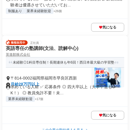
験者は優遇させていただいてお...
制服あり
業界未経験歓迎
+26個
気になる
正社員
英語専任の塾講師(文法、読解中心)
英進館株式会社
未経験◎1科目専任制！長期連休も年6回！西日本最大級の学習塾
〒814-0002福岡県福岡市早良区西新
月給28万円以上
求めている人材 ✅ 応募条件 ◎ 四大卒以上（大学中退もO
K！） ◎ 教員免許不要！未...
業界未経験歓迎
+17個
気になる