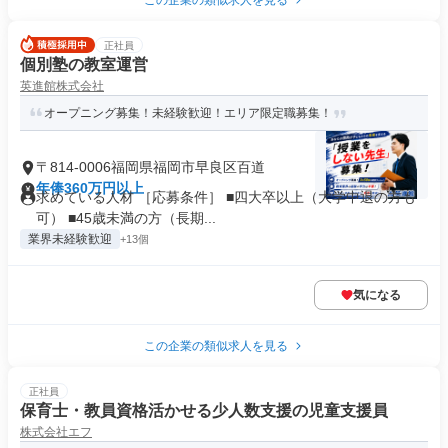
この企業の類似求人を見る
正社員
個別塾の教室運営
英進館株式会社
オープニング募集！未経験歓迎！エリア限定職募集！
〒814-0006福岡県福岡市早良区百道
年俸360万円以上
求めている人材 ［応募条件］ ■四大卒以上（大学中退の方も
可） ■45歳未満の方（長期...
業界未経験歓迎
+13個
気になる
この企業の類似求人を見る
正社員
保育士・教員資格活かせる少人数支援の児童支援員
株式会社エフ