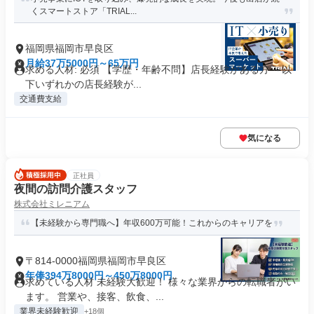
くスマートストア「TRIAL...
福岡県福岡市早良区
月給37万5000円～65万円
求める人材: 必須 【学歴・年齢不問】店長経験がある方 ～以
下いずれかの店長経験が...
交通費支給
気になる
正社員
夜間の訪問介護スタッフ
株式会社ミレニアム
【未経験から専門職へ】年収600万可能！これからのキャリアを
〒814-0000福岡県福岡市早良区
年俸394万8000円～450万8000円
求めている人材 未経験大歓迎！ 様々な業界からの転職者がい
ます。 営業や、接客、飲食、...
業界未経験歓迎
+18個