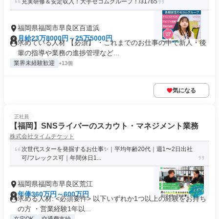
充実研修＆安定収入！大手セコムグループ！/31765
福岡県福岡市早良区百道浜
月給23万8000円～25万5000円
求めている人材 【必須】 ・これまでのお仕事の中で新人・後
輩の指導や業務の進捗管理など...
業界未経験歓迎
+13個
気になる
正社員
【福岡】SNSライバーのスカウト・マネジメント業務
株式会社タイムチケット
次世代スターを発掘するお仕事✨｜平均年齢20代｜週1〜2日出社
可/フレックス可｜年間休日1...
福岡県福岡市早良区荒江
年俸360万円～600万円
求める人材: <必須要件> 以下いずれか1つ以上の経験をお持ち
の方 ・営業経験1年以...