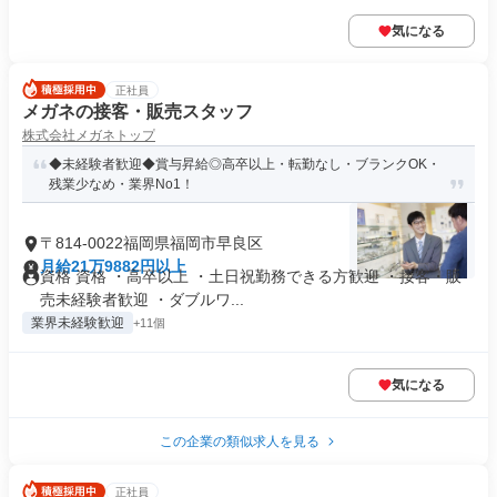
気になる
正社員
メガネの接客・販売スタッフ
株式会社メガネトップ
◆未経験者歓迎◆賞与昇給◎高卒以上・転勤なし・ブランクOK・
残業少なめ・業界No1！
〒814-0022福岡県福岡市早良区
月給21万9882円以上
資格 資格 ・高卒以上 ・土日祝勤務できる方歓迎 ・接客・販
売未経験者歓迎 ・ダブルワ...
業界未経験歓迎
+11個
気になる
この企業の類似求人を見る
正社員