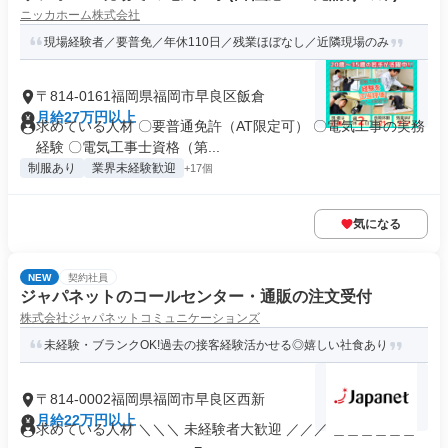
ニッカホーム株式会社
現場経験者／要普免／年休110日／残業ほぼなし／近隣現場のみ
〒814-0161福岡県福岡市早良区飯倉
月給27万円以上
求めている人材 〇要普通免許（AT限定可） 〇電気工事の実務
経験 〇電気工事士資格（第...
制服あり
業界未経験歓迎
+17個
気になる
NEW
契約社員
ジャパネットのコールセンター・通販の注文受付
株式会社ジャパネットコミュニケーションズ
未経験・ブランクOK!過去の接客経験活かせる◎嬉しい社食あり
〒814-0002福岡県福岡市早良区西新
月給22万円以上
求めている人材 ＼＼＼ 未経験者大歓迎 ／／／ ＿＿＿＿＿＿