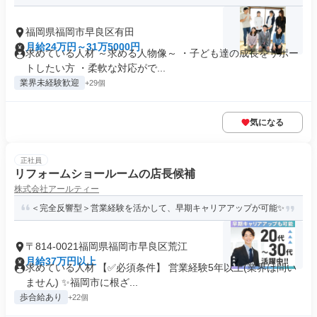
福岡県福岡市早良区有田
月給24万円～31万5000円
求めている人材 ～求める人物像～ ・子ども達の成長をサポー
トしたい方 ・柔軟な対応がで...
業界未経験歓迎
+29個
気になる
正社員
リフォームショールームの店長候補
株式会社アールティー
＜完全反響型＞営業経験を活かして、早期キャリアアップが可能✨
〒814-0021福岡県福岡市早良区荒江
月給37万円以上
求めている人材 【✅必須条件】 営業経験5年以上(業界は問い
ません) ✨福岡市に根ざ...
歩合給あり
+22個