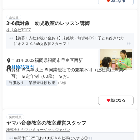
気になる
正社員
3~6歳対象 幼児教室のレッスン講師
株式会社TOEZ
【急募！入社お祝い金あり】未経験・無資格OK！子ども好きな方
にオススメの幼児教育スタッフ！
〒814-0002福岡県福岡市早良区西新
月給26万円
資格 ※高卒以上 ※同業他社での兼業不可（正社員は兼業不
可） ※定年制（60歳） ※お...
制服あり
業界未経験歓迎
+23個
気になる
契約社員
ヤマハ音楽教室の教室運営スタッフ
株式会社ヤマハミュージックジャパン
年間休日125日あり★好きを仕事にできる◎