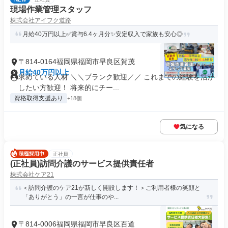
現場作業管理スタッフ
株式会社アイフク道路
月給40万円以上✅賞与6.4ヶ月分✨安定収入で家族も安心◎
〒814-0164福岡県福岡市早良区賀茂
月給40万円以上
求めている人材 ＼＼ブランク歓迎／／ これまでの経験を活か
したい方歓迎！ 将来的にチー...
資格取得支援あり
+18個
気になる
正社員
(正社員)訪問介護のサービス提供責任者
株式会社ケア21
＜訪問介護のケア21が新しく開設します！＞ご利用者様の笑顔と
「ありがとう」の一言が仕事のや...
〒814-0006福岡県福岡市早良区百道