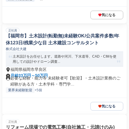
気になる
正社員
【福岡市】土木設計(転勤無)未経験OK/公共案件多数/年
休123日/残業少な目 土木建設コンサルタント
株式会社大建
土木設計をお任せします。道路や河川、下水道等、CAD・CIMを使
用しての設計やドローン調査...
福岡県福岡市早良区
月給33万円～50万円
必要な経験・能力等 未経験者可【歓迎】・土木設計業務のご
経験がある方・土木学科・専門学...
業界未経験歓迎
+5個
気になる
正社員
リフォーム現場での電気⼯事(⾃社施⼯・元請けのみ)