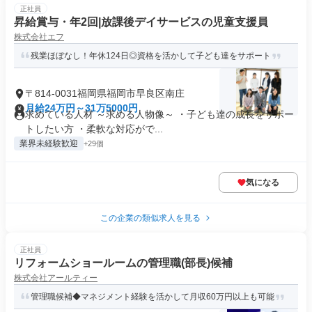
正社員
昇給賞与・年2回|放課後デイサービスの児童支援員
株式会社エフ
残業ほぼなし！年休124日◎資格を活かして子ども達をサポート
〒814-0031福岡県福岡市早良区南庄
月給24万円～31万5000円
求めている人材 ～求める人物像～ ・子ども達の成長をサポー
トしたい方 ・柔軟な対応がで...
業界未経験歓迎
+29個
気になる
この企業の類似求人を見る
正社員
リフォームショールームの管理職(部長)候補
株式会社アールティー
管理職候補◆マネジメント経験を活かして月収60万円以上も可能