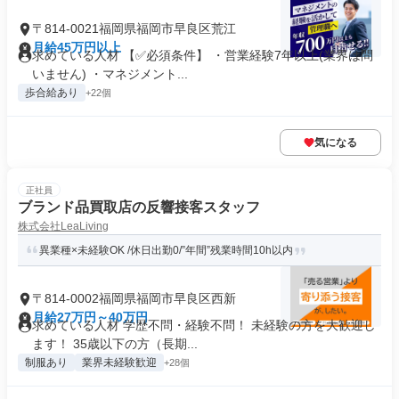
〒814-0021福岡県福岡市早良区荒江
月給45万円以上
求めている人材 【✅必須条件】 ・営業経験7年以上(業界は問
いません) ・マネジメント...
歩合給あり
+22個
気になる
正社員
ブランド品買取店の反響接客スタッフ
株式会社LeaLiving
異業種×未経験OK /休日出勤0/”年間”残業時間10h以内
〒814-0002福岡県福岡市早良区西新
月給27万円～40万円
求めている人材 学歴不問・経験不問！ 未経験の方を大歓迎し
ます！ 35歳以下の方（長期...
制服あり
業界未経験歓迎
+28個