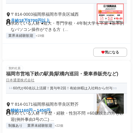
〒814-0003福岡県福岡市早良区城西
月給18万9700円以上
求めている人材 ●短大・専門学校・4年制大学を卒業 ●基本的
なパソコン操作ができる方（...
業界未経験歓迎
+19個
気になる
契約社員
福岡市営地下鉄の駅員(駅構内巡回・乗車券販売など)
日本通運株式会社
60代が60名以上活躍！賞与年2回！有給休暇は入社時から付与
〒814-0171福岡県福岡市早良区野芥
時給1160円～1450円
求めている人材 ⭐学歴・経験・性別不問 ⭐60歳以上の方も歓
迎(例外事由3号の二) ...
制服あり
業界未経験歓迎
+22個