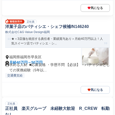
気になる
正社員
洋菓子店のパティシエ・シェフ候補/N146240
株式会社C&G Value Design福岡
★＜3店舗を統括する責任者・業績賞与あり＞月給40万円以上！人
気スイーツ店でパティシエ・シ...
福岡県福岡市早良区
月給40万円～50万円
求める人材: ■応募資格 ・学歴不問 【必須】 ・パティシエとし
ての実務経験（5年以...
交通費支給
気になる
正社員
正社員 楽天グループ 未経験大歓迎 R_CREW 転勤
なし