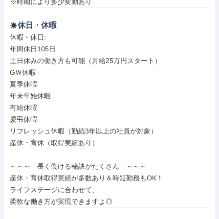
※時期により多少変動あり
休日・休暇
休暇・休日: 

年間休日105日

土日休みの働き方も可能（月給25万円スタート）

GＷ休暇

夏季休暇

年末年始休暇

有給休暇

慶弔休暇

リフレッシュ休暇（勤続3年以上の社員が対象）

産休・育休（取得実績あり）

～～～　長く働ける秘訣がたくさん　～～～

産休・育休取得実績が多数あり＆時短勤務もOK！

ライフステージに合わせて、

柔軟な働き方が実現できますよ◎