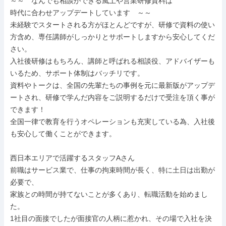
～～　なんでも相談ができる風土や営業研修資料は

時代に合わせアップデートしています　～～

未経験でスタートされる方がほとんどですが、研修で資料の使い
方含め、専任講師がしっかりとサポートしますから安心してくだ
さい。

入社後研修はもちろん、講師と呼ばれる相談役、アドバイザーも
いるため、サポート体制はバッチリです。

資料やトークは、全国の先輩たちの事例を元に最新版がアップデ
ートされ、研修で学んだ内容をご説明するだけで受注を頂く事が
できます！

全国一律で教育を行うオペレーションも充実している為、入社後
も安心して働くことができます。

西日本エリアで活躍するスタッフAさん

前職はサービス業で、仕事の拘束時間が長く、特に土日は出勤が
必要で、

家族との時間が持てないことが多くあり、転職活動を始めまし
た。

1社目の面接でしたが面接官の人柄に惹かれ、その場で入社を決