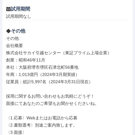
試用期間
試用期間なし
その他
その他: 

会社概要

株式会社サカイ引越センター（東証プライム上場企業）

創業：昭和46年11月

本社：大阪府堺市堺区石津北町56番地

年商：1,013億円（2024年3月期実績）

従業員：総計5,997名（2024年3月31日現在）

採用に関するお問い合わせもお気軽にどうぞ！

面接にてあなたのご希望もお聞かせくださいね。

〈1.応募〉Webまたはお電話から応募

〈2.書類選考〉別途ご案内致します。

〈3.面接〉
