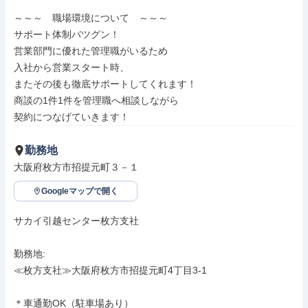
～～～　職場環境について　～～～

サポート体制バツグン！

営業部門に優れた管理職がいるため

入社から営業スタート時、

またその後も徹底サポートしてくれます！

商談の1件1件を管理職へ相談しながら

契約につなげていきます！
勤務地
大阪府枚方市招提元町３－１
Googleマップで開く
サカイ引越センター枚方支社

勤務地: 

≪枚方支社≫大阪府枚方市招提元町4丁目3-1

＊車通勤OK（駐車場あり）