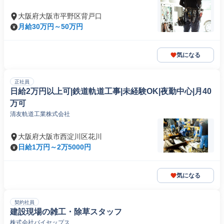
大阪府大阪市平野区背戸口
月給30万円～50万円
気になる
正社員
日給2万円以上可|鉄道軌道工事|未経験OK|夜勤中心|月40
万可
清友軌道工業株式会社
大阪府大阪市西淀川区花川
日給1万円～2万5000円
気になる
契約社員
建設現場の雑工・除草スタッフ
株式会社バイセップス