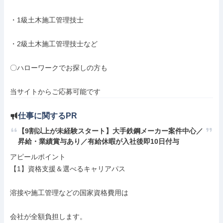
・1級土木施工管理技士

・2級土木施工管理技士など

〇ハローワークでお探しの方も

当サイトからご応募可能です
仕事に関するPR
【9割以上が未経験スタート】大手鉄鋼メーカー案件中心／
昇給・業績賞与あり／有給休暇が入社後即10日付与
アピールポイント

【1】資格支援＆選べるキャリアパス

溶接や施工管理などの国家資格費用は

会社が全額負担します。
