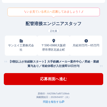
いま見ている求人へ応募してみましょう！
配管溶接エンジニアスタッフ
正社員
サンエイ工業株式会
〒590-0986大阪府
月給30万円～65万円
社
堺市堺区北波止町
【9割以上が未経験スタート】大手鉄鋼メーカー案件中心／昇給・業績
賞与あり／有給休暇が入社後即10日付与
応募画面へ進む
原稿ID：
64259b7af87108eb
掲載開始日：
2026/04/07（火）
問題を報告する