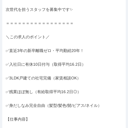
次世代を担うスタッフを募集中です✨

＝＝＝＝＝＝＝＝＝＝＝＝＝＝＝＝＝

＼この求人のポイント／

✅直近3年の新卒離職ゼロ・平均勤続20年！

✅入社日に有休10日付与（取得平均16.2日）

✅3LDK戸建ての社宅完備（家賃相談OK）

✅残業ほぼ無し（有給取得平均16.2日◎）

✅身だしなみ完全自由（髪型/髪色/髭/ピアス/ネイル）

【仕事内容】
