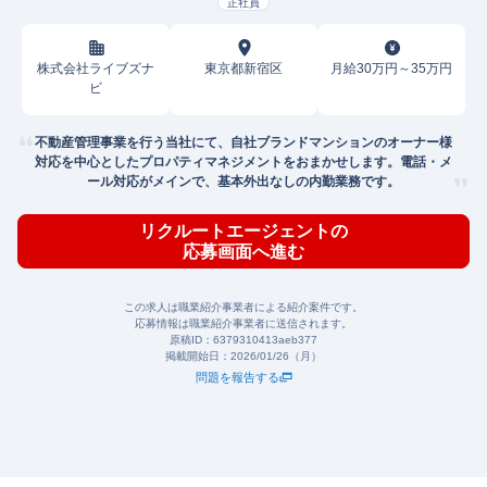
正社員
株式会社ライブズナ
東京都新宿区
月給30万円～35万円
ビ
不動産管理事業を行う当社にて、自社ブランドマンションのオーナー様
対応を中心としたプロパティマネジメントをおまかせします。電話・メ
ール対応がメインで、基本外出なしの内勤業務です。
リクルートエージェントの
応募画面へ進む
この求人は職業紹介事業者による紹介案件です。
応募情報は職業紹介事業者に送信されます。
原稿ID：
6379310413aeb377
掲載開始日：
2026/01/26（月）
問題を報告する