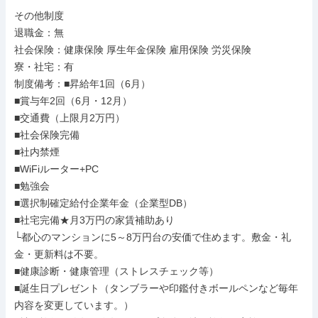
その他制度

退職金：無

社会保険：健康保険 厚生年金保険 雇用保険 労災保険

寮・社宅：有

制度備考：■昇給年1回（6月）

■賞与年2回（6月・12月）

■交通費（上限月2万円）

■社会保険完備

■社内禁煙

■WiFiルーター+PC

■勉強会

■選択制確定給付企業年金（企業型DB）

■社宅完備★月3万円の家賃補助あり

└都心のマンションに5～8万円台の安価で住めます。敷金・礼
金・更新料は不要。

■健康診断・健康管理（ストレスチェック等）

■誕生日プレゼント（タンブラーや印鑑付きボールペンなど毎年
内容を変更しています。）
