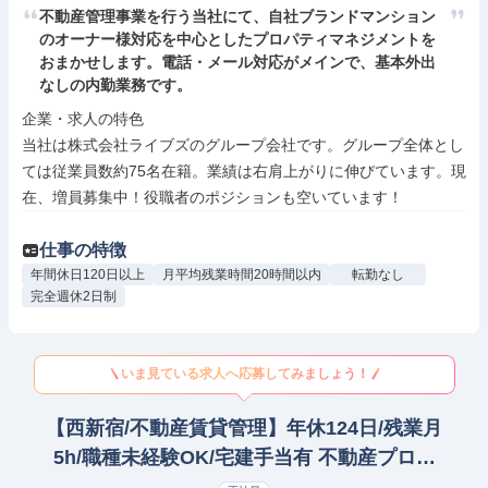
不動産管理事業を行う当社にて、自社ブランドマンション
のオーナー様対応を中心としたプロパティマネジメントを
おまかせします。電話・メール対応がメインで、基本外出
なしの内勤業務です。
企業・求人の特色

当社は株式会社ライブズのグループ会社です。グループ全体とし
ては従業員数約75名在籍。業績は右肩上がりに伸びています。現
在、増員募集中！役職者のポジションも空いています！
仕事の特徴
年間休日120日以上
月平均残業時間20時間以内
転勤なし
完全週休2日制
いま見ている求人へ応募してみましょう！
【西新宿/不動産賃貸管理】年休124日/残業月
5h/職種未経験OK/宅建手当有 不動産プロパ
ティマネージャー