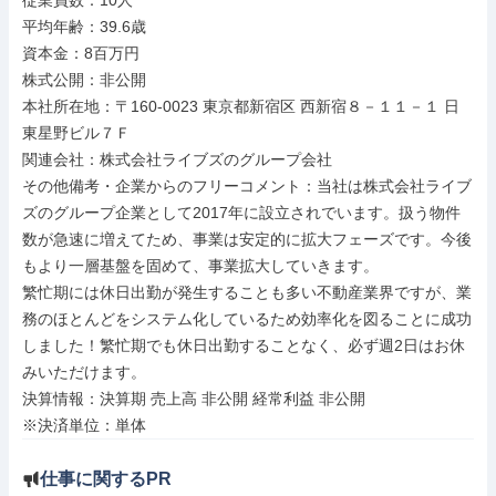
従業員数：10人

平均年齢：39.6歳

資本金：8百万円

株式公開：非公開

本社所在地：〒160-0023 東京都新宿区 西新宿８－１１－１ 日
東星野ビル７Ｆ

関連会社：株式会社ライブズのグループ会社

その他備考・企業からのフリーコメント：当社は株式会社ライブ
ズのグループ企業として2017年に設立されでいます。扱う物件
数が急速に増えてため、事業は安定的に拡大フェーズです。今後
もより一層基盤を固めて、事業拡大していきます。

繁忙期には休日出勤が発生することも多い不動産業界ですが、業
務のほとんどをシステム化しているため効率化を図ることに成功
しました！繁忙期でも休日出勤することなく、必ず週2日はお休
みいただけます。

決算情報：決算期 売上高 非公開 経常利益 非公開

※決済単位：単体
仕事に関するPR