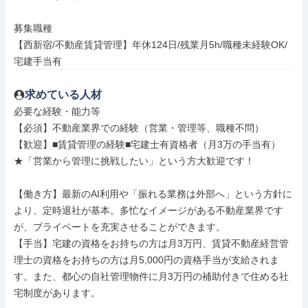
募集職種

【西新宿/不動産賃貸管理】年休124日/残業月5h/職種未経験OK/
宅建手当有
求めている人材
必要な経験・能力等

【必須】不動産業界での経験（営業・管理等、職種不問）

【歓迎】■賃貸管理の経験■宅建士有資格者（月3万の手当有）

★「営業から管理に挑戦したい」という方大歓迎です！

【働き方】最新のAI利用や「振れる業務は外部へ」という方針に
より、定時退社が基本。多忙なイメージがある不動産業界です
が、プライベートを充実させることができます。

【手当】宅建の資格をお持ちの方は月3万円、賃貸不動産経営管
理士の資格をお持ちの方は月5,000円の資格手当が支給されま
す。また、都心の自社管理物件に月3万円の補助付きで住める社
宅制度があります。
