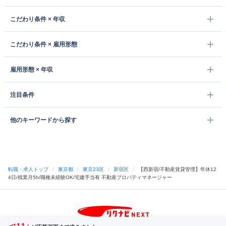
こだわり条件 × 年収
こだわり条件 × 雇用形態
雇用形態 × 年収
注目条件
他のキーワードから探す
転職・求人トップ
/
東京都
/
東京23区
/
新宿区
/
【西新宿/不動産賃貸管理】年休12
4日/残業月5h/職種未経験OK/宅建手当有 不動産プロパティマネージャー
サイトトップへ