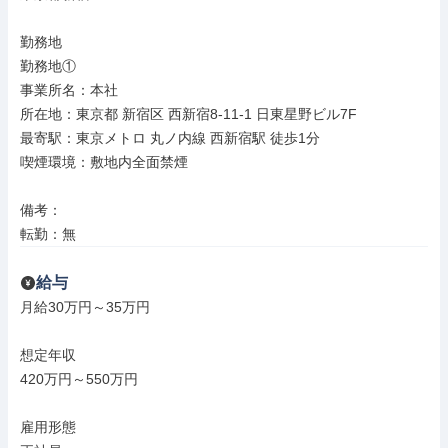
勤務地

勤務地①

事業所名：本社

所在地：東京都 新宿区 西新宿8-11-1 日東星野ビル7F

最寄駅：東京メトロ 丸ノ内線 西新宿駅 徒歩1分

喫煙環境：敷地内全面禁煙

備考：

転勤：無
給与
月給30万円～35万円

想定年収

420万円～550万円

雇用形態
