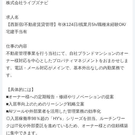
株式会社ライブズナビ

求人名

【西新宿/不動産賃貸管理】年休124日/残業月5h/職種未経験OK/
宅建手当有

仕事の内容

不動産管理事業を行う当社にて、自社ブランドマンションのオー
ナー様対応を中心としたプロパティマネジメントをおまかせしま
す。電話・メール対応がメインで、基本外出なしの内勤業務で
す。

【具体的には】

■オーナー様への定期報告・修繕やリノベーションの提案

■入居率向上のためのリーシング戦略立案

■AIツールや外部業者を活用した管理業務の効率化

◎入居稼働率98％超の「HY's」シリーズを担当。ルーチンワー
クはIT化や外部委託を進めているため、オーナー様との信頼構築
に集中できます。
