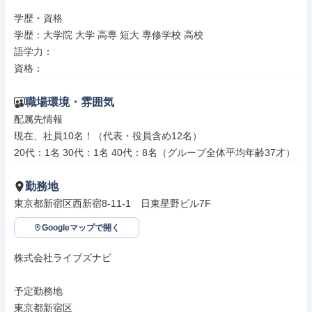
学歴・資格

学歴：大学院 大学 高専 短大 専修学校 高校

語学力：

資格：
職場環境・雰囲気
配属先情報

現在、社員10名！（代表・役員含め12名）

20代：1名 30代：1名 40代：8名（グループ全体平均年齢37才）
勤務地
東京都新宿区西新宿8-11-1　日東星野ビル7F
Googleマップで開く
株式会社ライブズナビ

予定勤務地

東京都新宿区
