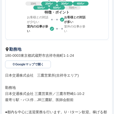
10
20
30
40
代
代
代
代
50
60
70
代
代
代〜
特徴・ポイント
お客様との対話
お客様との対話
が少ない
が多い
室内の仕事が多
室外の仕事が多
い
い
勤務地
180-0003東京都武蔵野市吉祥寺南町1-1-24
Googleマップで開く
日本交通株式会社　三鷹営業所(吉祥寺エリア)

勤務地

日本交通株式会社 三鷹営業所／三鷹市野崎1-10-2

最寄り駅・バス停…JR三鷹駅、医師会館前

●都内を中心に送迎業務を行います。U・Iターン歓迎。稼げる都