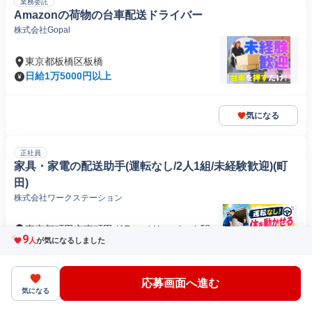
業務委託
Amazonの荷物の台車配送ドライバー
株式会社Gopal
東京都板橋区板橋
日給1万5000円以上
気になる
正社員
家具・家電の配送助手(運転なし/2人1組/未経験歓迎)(町
田)
株式会社ワークステーション
東京都町田市南町田グランベリーパーク駅
9
人
が気になるしました
日給1万4000円以上
応募画面へ進む
気になる
気になる