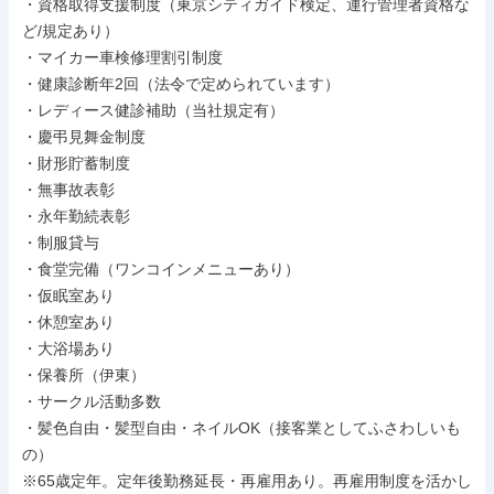
・資格取得支援制度（東京シティガイド検定、運行管理者資格な
ど/規定あり）

・マイカー車検修理割引制度

・健康診断年2回（法令で定められています）

・レディース健診補助（当社規定有）

・慶弔見舞金制度

・財形貯蓄制度

・無事故表彰

・永年勤続表彰

・制服貸与

・食堂完備（ワンコインメニューあり）

・仮眠室あり

・休憩室あり

・大浴場あり

・保養所（伊東）

・サークル活動多数

・髪色自由・髪型自由・ネイルOK（接客業としてふさわしいも
の）

※65歳定年。定年後勤務延長・再雇用あり。再雇用制度を活かし