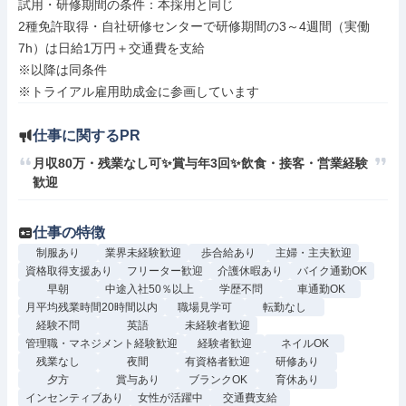
試用・研修期間の条件：本採用と同じ

2種免許取得・自社研修センターで研修期間の3～4週間（実働
7h）は日給1万円＋交通費を支給

※以降は同条件

仕事に関するPR
月収80万・残業なし可✨賞与年3回✨飲食・接客・営業経験
歓迎
仕事の特徴
制服あり
業界未経験歓迎
歩合給あり
主婦・主夫歓迎
資格取得支援あり
フリーター歓迎
介護休暇あり
バイク通勤OK
早朝
中途入社50％以上
学歴不問
車通勤OK
月平均残業時間20時間以内
職場見学可
転勤なし
経験不問
英語
未経験者歓迎
管理職・マネジメント経験歓迎
経験者歓迎
ネイルOK
残業なし
夜間
有資格者歓迎
研修あり
夕方
賞与あり
ブランクOK
育休あり
インセンティブあり
女性が活躍中
交通費支給