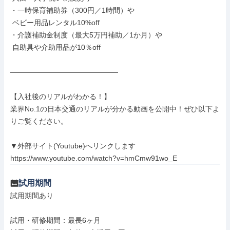
・一時保育補助券（300円／1時間）や

 ベビー用品レンタル10%off

・介護補助金制度（最大5万円補助／1か月）や

 自助具や介助用品が10％off

―――――――――――――――

【入社後のリアルがわかる！】

業界No.1の日本交通のリアルが分かる動画を公開中！ぜひ以下よ
りご覧ください。

▼外部サイト(Youtube)へリンクします

https://www.youtube.com/watch?v=hmCmw91wo_E
試用期間
試用期間あり

試用・研修期間：最長6ヶ月
