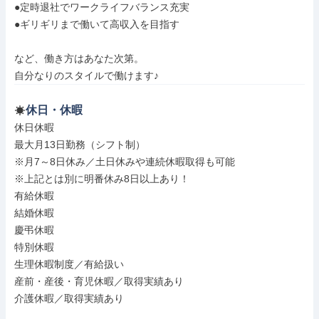
●定時退社でワークライフバランス充実

●ギリギリまで働いて高収入を目指す

など、働き方はあなた次第。

自分なりのスタイルで働けます♪
休日・休暇
休日休暇

最大月13日勤務（シフト制）

※月7～8日休み／土日休みや連続休暇取得も可能

※上記とは別に明番休み8日以上あり！

有給休暇

結婚休暇

慶弔休暇

特別休暇

生理休暇制度／有給扱い

産前・産後・育児休暇／取得実績あり

介護休暇／取得実績あり
