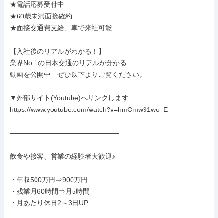
★電話応募受付中

★60歳未満面接確約

★面接交通費支給、車で来社可能

【入社後のリアルがわかる！】

業界No.1の日本交通のリアルが分かる

動画を公開中！ぜひ以下よりご覧ください。

▼外部サイト(Youtube)へリンクします

https://www.youtube.com/watch?v=hmCmw91wo_E

――――――――――――――――

飲食や接客、営業の経験者大歓迎♪

・年収500万円⇒900万円

・残業月60時間⇒月5時間

・月あたり休日2～3日UP
