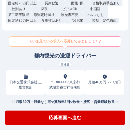
固定給25万円以上
長期歓迎
面接1回
資格取得手当あり
社割あり
深夜
ピアスOK
中国語
第二新卒歓迎
原則定時退社
履歴書不要
ノルマなし
固定給35万円以上
食事補助あり
ひげOK
髪型・髪色自由
いま見ている求人へ応募してみましょう！
都内観光の送迎ドライバー
正社員
日本交通株式会社 三
〒180-0003東京都
月給40万円～70万円
鷹営業所
武蔵野市吉祥寺南町
月収80万・残業なし可✨賞与年3回✨飲食・接客・営業経験歓迎
応募画面へ進む