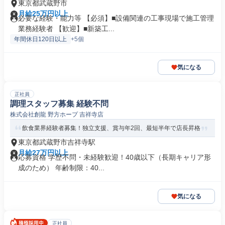
東京都武蔵野市
月給25万円以上
必要な経験・能力等 【必須】■設備関連の工事現場で施工管理
業務経験者 【歓迎】■新築工...
年間休日120日以上
+5個
気になる
正社員
調理スタッフ募集 経験不問
株式会社創龍 野方ホープ 吉祥寺店
飲食業界経験者募集！独立支援、賞与年2回、最短半年で店長昇格
東京都武蔵野市吉祥寺駅
月給27万円以上
応募資格 学歴不問・未経験歓迎！40歳以下（長期キャリア形
成のため） 年齢制限：40...
気になる
正社員