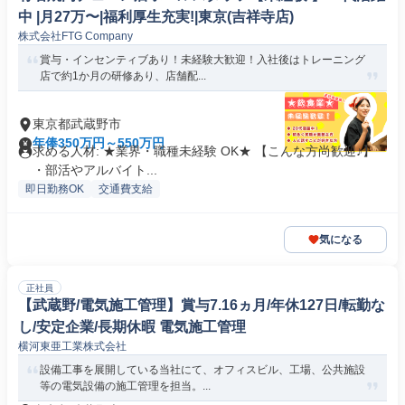
中 |月27万〜|福利厚生充実!|東京(吉祥寺店)
株式会社FTG Company
賞与・インセンティブあり！未経験大歓迎！入社後はトレーニング
店で約1か月の研修あり、店舗配...
東京都武蔵野市
年俸350万円～550万円
求める人材: ★業界・職種未経験 OK★ 【こんな方尚歓迎♪】
・部活やアルバイト...
即日勤務OK
交通費支給
気になる
正社員
【武蔵野/電気施工管理】賞与7.16ヵ月/年休127日/転勤な
し/安定企業/長期休暇 電気施工管理
横河東亜工業株式会社
設備工事を展開している当社にて、オフィスビル、工場、公共施設
等の電気設備の施工管理を担当。...