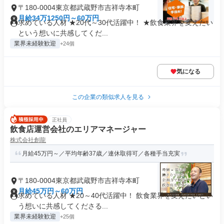
〒180-0004東京都武蔵野市吉祥寺本町
月給34万1250円～60万円
求めている人材 ★20代～30代活躍中！ ★飲食業界を変えたい
という想いに共感してくだ...
業界未経験歓迎
+24個
気になる
この企業の類似求人を見る
正社員
飲食店運営会社のエリアマネージャー
株式会社創龍
月給45万円～／平均年齢37歳／連休取得可／各種手当充実
〒180-0004東京都武蔵野市吉祥寺本町
月給45万円～60万円
求めている人材 ★20～40代活躍中！ 飲食業界を変えたいとい
う想いに共感してくださる...
業界未経験歓迎
+25個