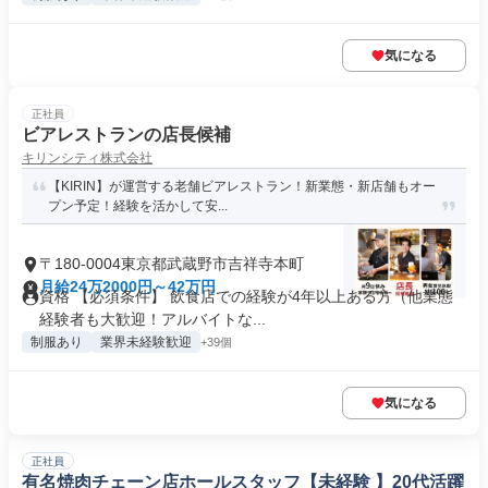
気になる
正社員
ビアレストランの店長候補
キリンシティ株式会社
【KIRIN】が運営する老舗ビアレストラン！新業態・新店舗もオー
プン予定！経験を活かして安...
〒180-0004東京都武蔵野市吉祥寺本町
月給24万2000円～42万円
資格 【必須条件】 飲食店での経験が4年以上ある方（他業態
経験者も大歓迎！アルバイトな...
制服あり
業界未経験歓迎
+39個
気になる
正社員
有名焼肉チェーン店ホールスタッフ【未経験 】20代活躍