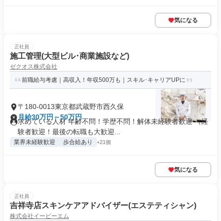
気になる
正社員
施工管理(大型ビル･商業施設など)
ゼクオス株式会社
前職給与考慮｜高収入！年収500万も｜スキル･キャリアUPに
〒180-0013東京都武蔵野市西久保
月給30万円～50万円
求めている人材 年齢不問！学歴不問！解体未経験者歓迎 （経
験者歓迎！最後の転職も大歓迎...
業界未経験歓迎
歩合給あり
+21個
気になる
正社員
吉祥寺店スキンケアアドバイザー(エステティシャン)
株式会社イービーエム