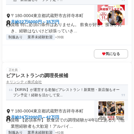
〒180-0004東京都武蔵野市吉祥寺本町
月給22万6000円～35万円
資格 特に必須の条件はありません。 飲食が好き、接客が好
き、経験はないけど頑張っていき...
制服あり
業界未経験歓迎
+39個
気になる
正社員
ビアレストランの調理長候補
キリンシティ株式会社
【KIRIN】が運営する老舗ビアレストラン！新業態・新店舗もオー
プン予定！経験を活かして安...
〒180-0004東京都武蔵野市吉祥寺本町
月給24万2000円～42万円
資格 【必須条件】 飲食店での調理経験が4年以上ある方（他
業態経験者も大歓迎！アルバイ...
制服あり
業界未経験歓迎
+41個