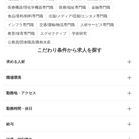
医療機器/理化学機器専門職
医療/福祉専門職
金融専門職
食品/香料/飼料専門職
出版/メディア/芸能/エンタメ専門職
インフラ専門職
交通/運輸/物流専門職
人材サービス専門職
教育/保育専門職
エグゼクティブ
学術研究
公務員/団体職員/農林水産
こだわり条件から求人を探す
求める人材
職場環境
勤務地・アクセス
勤務時間・休日
給与