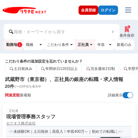
会員登録
ログイン
職種・キーワードから探す
条件保存
勤務地
職種
こだわり条件
正社員
年収
新着のみ
1
こだわり条件の追加設定を忘れていませんか？
土日祝休み
年間休日120日以上
完全週休2日制
学歴
武蔵野市（東京都）、正社員の銀座の転職・求人情報
20
件
1
〜
20
件目を表示中
関連度順
新着順
詳細表示
正社員
現場管理事務スタッフ
ゼクオス株式会社
未経験OK｜土日祝休｜高収入！年収400万～｜初めての転職に