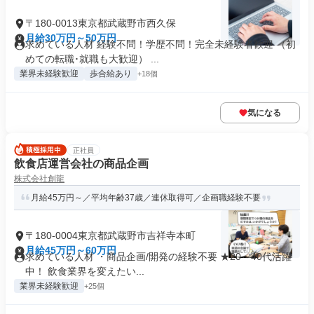
〒180-0013東京都武蔵野市西久保
月給30万円～50万円
求めている人材 経験不問！学歴不問！完全未経験者歓迎 （初
めての転職･就職も大歓迎） ...
業界未経験歓迎
歩合給あり
+18個
気になる
正社員
飲食店運営会社の商品企画
株式会社創龍
月給45万円～／平均年齢37歳／連休取得可／企画職経験不要
〒180-0004東京都武蔵野市吉祥寺本町
月給45万円～60万円
求めている人材 ・商品企画/開発の経験不要 ★20～40代活躍
中！ 飲食業界を変えたい...
業界未経験歓迎
+25個