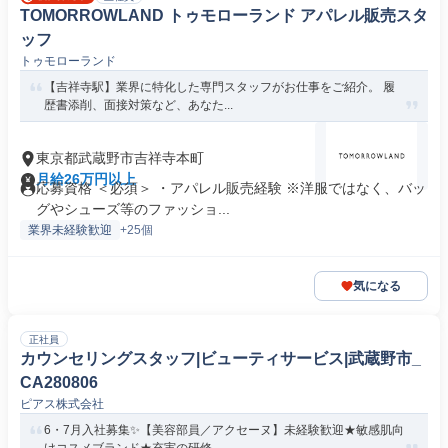
TOMORROWLAND トゥモローランド アパレル販売スタ
ッフ
トゥモローランド
【吉祥寺駅】業界に特化した専門スタッフがお仕事をご紹介。 履
歴書添削、面接対策など、あなた...
東京都武蔵野市吉祥寺本町
月給26万円以上
応募資格 ＜必須＞ ・アパレル販売経験 ※洋服ではなく、バッ
グやシューズ等のファッショ...
業界未経験歓迎
+25個
気になる
正社員
カウンセリングスタッフ|ビューティサービス|武蔵野市_
CA280806
ピアス株式会社
6・7月入社募集✨【美容部員／アクセーヌ】未経験歓迎★敏感肌向