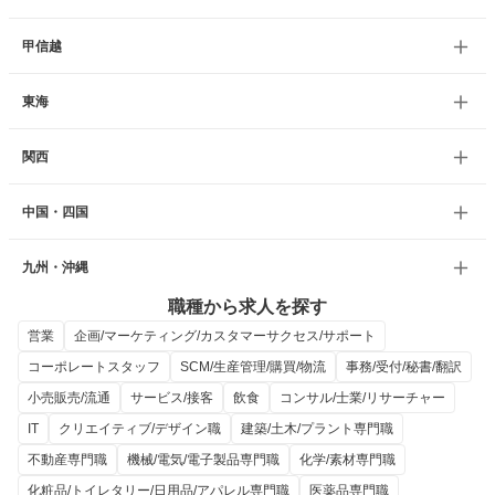
甲信越
東海
関西
中国・四国
九州・沖縄
職種から求人を探す
営業
企画/マーケティング/カスタマーサクセス/サポート
コーポレートスタッフ
SCM/生産管理/購買/物流
事務/受付/秘書/翻訳
小売販売/流通
サービス/接客
飲食
コンサル/士業/リサーチャー
IT
クリエイティブ/デザイン職
建築/土木/プラント専門職
不動産専門職
機械/電気/電子製品専門職
化学/素材専門職
化粧品/トイレタリー/日用品/アパレル専門職
医薬品専門職