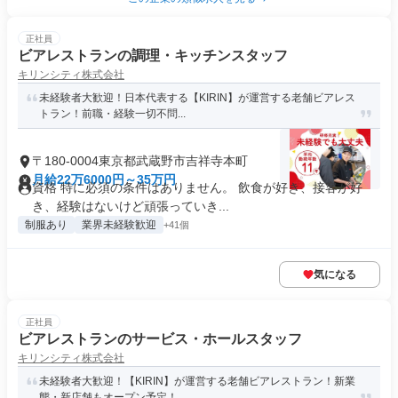
正社員
ビアレストランの調理・キッチンスタッフ
キリンシティ株式会社
未経験者大歓迎！日本代表する【KIRIN】が運営する老舗ビアレス
トラン！前職・経験一切不問...
〒180-0004東京都武蔵野市吉祥寺本町
月給22万6000円～35万円
資格 特に必須の条件はありません。 飲食が好き、接客が好
き、経験はないけど頑張っていき...
制服あり
業界未経験歓迎
+41個
気になる
正社員
ビアレストランのサービス・ホールスタッフ
キリンシティ株式会社
未経験者大歓迎！【KIRIN】が運営する老舗ビアレストラン！新業
態・新店舗もオープン予定！...