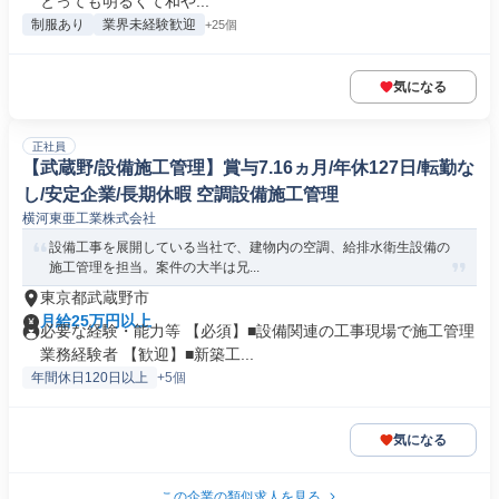
とっても明るくて和や...
制服あり
業界未経験歓迎
+25個
気になる
正社員
【武蔵野/設備施工管理】賞与7.16ヵ月/年休127日/転勤な
し/安定企業/長期休暇 空調設備施工管理
横河東亜工業株式会社
設備工事を展開している当社で、建物内の空調、給排水衛生設備の
施工管理を担当。案件の大半は兄...
東京都武蔵野市
月給25万円以上
必要な経験・能力等 【必須】■設備関連の工事現場で施工管理
業務経験者 【歓迎】■新築工...
年間休日120日以上
+5個
気になる
この企業の類似求人を見る