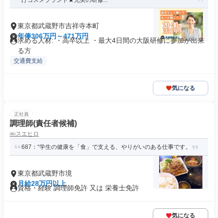
けコスメブランド★充実の研修...
東京都武蔵野市吉祥寺本町
年俸306万円～471万円
求める人材: ・高卒以上 ・最大4日間の大阪研修に参加が出来
る方
交通費支給
気になる
正社員
調理師(責任者候補)
㈱スエヒロ
687：“学生の健康を「食」で支える、やりがいのある仕事です。
東京都武蔵野市境
月給28万円以上
資格・経験 調理師免許 又は 栄養士免許
気になる