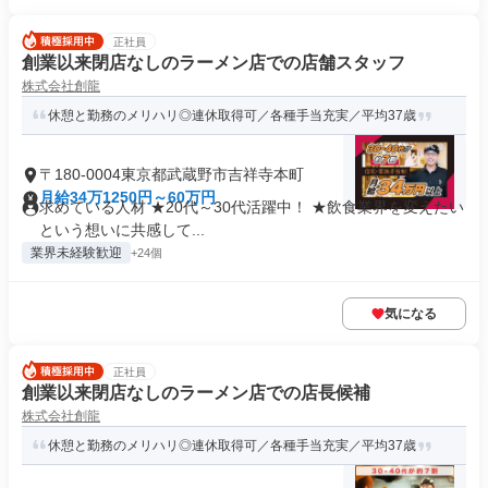
正社員
創業以来閉店なしのラーメン店での店舗スタッフ
株式会社創龍
休憩と勤務のメリハリ◎連休取得可／各種手当充実／平均37歳
〒180-0004東京都武蔵野市吉祥寺本町
月給34万1250円～60万円
求めている人材 ★20代～30代活躍中！ ★飲食業界を変えたい
という想いに共感して...
業界未経験歓迎
+24個
気になる
正社員
創業以来閉店なしのラーメン店での店長候補
株式会社創龍
休憩と勤務のメリハリ◎連休取得可／各種手当充実／平均37歳