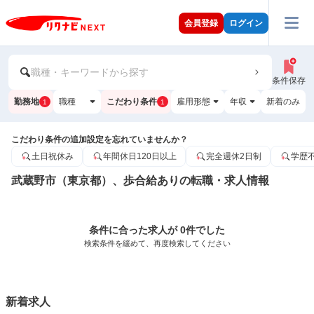
会員登録
ログイン
職種・キーワードから探す
条件保存
勤務地
職種
こだわり条件
雇用形態
年収
新着のみ
1
1
こだわり条件の追加設定を忘れていませんか？
土日祝休み
年間休日120日以上
完全週休2日制
学歴
武蔵野市（東京都）、歩合給ありの転職・求人情報
条件に合った求人が 0件でした
検索条件を緩めて、再度検索してください
新着求人