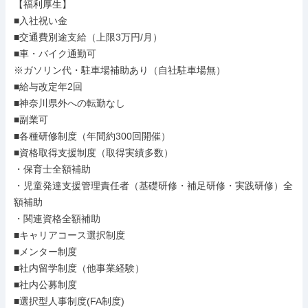
【福利厚生】

■入社祝い金

■交通費別途支給（上限3万円/月）

■車・バイク通勤可

※ガソリン代・駐車場補助あり（自社駐車場無）

■給与改定年2回

■神奈川県外への転勤なし

■副業可

■各種研修制度（年間約300回開催）

■資格取得支援制度（取得実績多数）

・保育士全額補助

・児童発達支援管理責任者（基礎研修・補足研修・実践研修）全
額補助

・関連資格全額補助

■キャリアコース選択制度

■メンター制度

■社内留学制度（他事業経験）

■社内公募制度

■選択型人事制度(FA制度)
