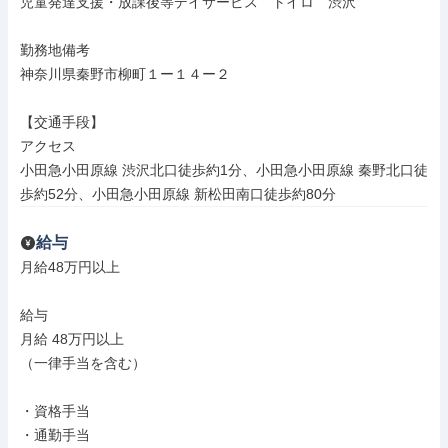
児童発達支援・放課後等デイサービス　トイロ　渋沢

勤務地備考

神奈川県秦野市柳町１ー１４ー２

【交通手段】

アクセス

小田急小田原線 渋沢北口徒歩約1分、小田急小田原線 秦野北口徒
歩約52分、小田急小田原線 新松田南口徒歩約80分
給与
月給48万円以上

給与

月給 48万円以上

（一律手当を含む）

・資格手当

・通勤手当
