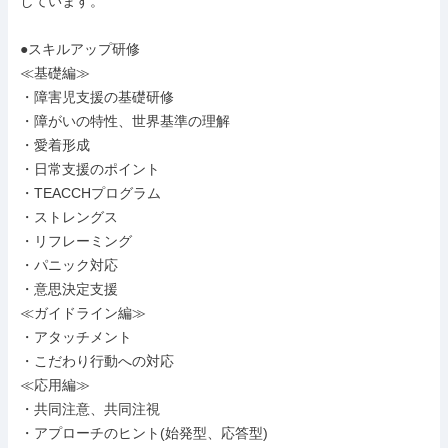
しています。

●スキルアップ研修

≪基礎編≫

・障害児支援の基礎研修

・障がいの特性、世界基準の理解

・愛着形成

・日常支援のポイント

・TEACCHプログラム

・ストレングス

・リフレーミング

・パニック対応

・意思決定支援

≪ガイドライン編≫

・アタッチメント

・こだわり行動への対応

≪応用編≫

・共同注意、共同注視

・アプローチのヒント(始発型、応答型)
