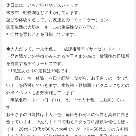
休日には、いちご狩りやアスレチック、

水族館、動物園などに出かけています。

遊びや体験を通じて、お友達とのコミュニケーション、

集団生活の大切さ、ルールの重要性などを学び、

社会性を育むことを目指しています。

◆大人だって、十人十色 。 「放課後等デイサービス トイロ」

・発達障がいの特徴がみられるお子さまの為に、放課後の居場所
を提供するデイサービスです。

・1教室あたりの定員は10名です。

・「遊び」や「体験」を日々経験しながら、お子さまの「やりた
い！」を応援していきます。水族館・動物園・ピクニックなどの
外出イベントも多数実施しています。

・事業名称「トイロ(トイロ)」は、「十人十色」に由来していま
す。

お子さまの可能性は十人十色、毎日それぞれの個性と真剣に向き
合っています。そんなトイロで働くスタッフの経験や個性も様々
です。20代～30代が80％と大半ですが、40～50代までの方も幅