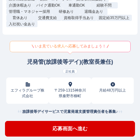
介護休暇あり
バイク通勤OK
車通勤OK
経験不問
管理職・マネジャー採用
研修あり
退職金あり
育休あり
交通費支給
資格取得手当あり
固定給35万円以上
入社祝い金あり
いま見ている求人へ応募してみましょう！
児発管(放課後等デイ)(教室長兼任)
正社員
エフィラグループ株
〒259-1315神奈川
月給48万円以上
式会社
県秦野市柳町
放課後等デイサービスで児童発達支援管理責任者を募集♪
応募画面へ進む