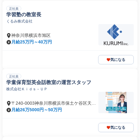
正社員
学習塾の教室長
くるみ株式会社
神奈川県横浜市旭区
月給25万円～40万円
気になる
正社員
学童保育型英会話教室の運営スタッフ
株式会社Ｋｉｄｓ－ＵＰ
〒240-0003神奈川県横浜市保土ケ谷区天王
町
月給26万5000円～50万円
気になる