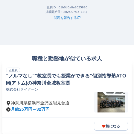
原稿ID：
61b0b5a8e3625936
掲載開始日：
2026/07/16（木）
問題を報告する
職種と勤務地が似ている求人
正社員
”ノルマなし””教室長でも授業ができる”個別指導塾ATO
M(アトム)の神奈川全域教室長
株式会社タイクーン
神奈川県横浜市金沢区能見台通
月給25万円～32万円
気になる