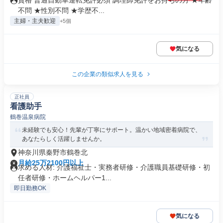
資格 普通自動車運転免許必須 調理師免許をお持ちの方 ★年齢
不問 ★性別不問 ★学歴不...
主婦・主夫歓迎
+5個
気になる
この企業の類似求人を見る
正社員
看護助手
鶴巻温泉病院
未経験でも安心！先輩が丁寧にサポート。温かい地域密着病院で、
あなたらしく活躍しませんか。
神奈川県秦野市鶴巻北
月給25万2100円以上
求める人材: 介護福祉士・実務者研修・介護職員基礎研修・初
任者研修・ホームヘルパー1...
即日勤務OK
気になる