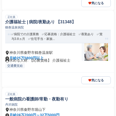
気になる
正社員
介護福祉士 | 病院/夜勤あり 【31348】
鶴巻温泉病院
✅病院での介護業務 ✅応募資格：介護福祉士 ✅夜勤あり ✅賞
与3.8ヵ月 ✅住宅手当・家族...
神奈川県秦野市鶴巻温泉駅
月給25万5800円以上
求める人材: 【応募資格】 介護福祉士
交通費支給
気になる
正社員
一般病院の看護師/常勤・夜勤有り
丹沢病院
神奈川県秦野市堀山下
月給28万7000円～32万5000円