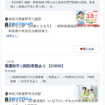
【渋沢駅】湘南・県西地域で限られた依存症専門医療の現場。患者
様とご家族の不安に寄り添い、社...
神奈川県秦野市三廻部
月給23万8210円
求める人材: 【対象となる方】 ・精神保健福祉士として、精神
科医療や依存症治療領域で...
残業なし
気になる
正社員
看護助手 | 病院/夜勤あり 【23858】
丹沢病院
✅精神科病院での介護業務 ✅夜勤あり ✅年間休日120日、7時間
勤務 ✅住宅手当あり ✅教...
神奈川県秦野市渋沢駅
月給19万円以上
求める人材: 【応募資格】 == 以下のいずれかのお資格をお持