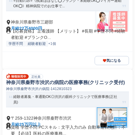
⭐日勤のみ⭐《残業ほぼなし⭕ブランク・未経験OK⭕マイカー通勤
OK⭕》精神病院でのお仕事で...
神奈川県秦野市三廻部
月給22万4000円
【応募資格】 正看護師 【メリット】 #長期 #学歴不問 #経験
者歓迎 #ブランクO...
学歴不問
経験者歓迎
+1個
気になる
正社員
神奈川県秦野市渋沢の病院の医療事務(クリニック受付)
神奈川県秦野市渋沢の病院-1412810323
経験者募集・車通勤OK◎渋沢の眼科クリニックで医療事務(正社
員)
〒259-1322神奈川県秦野市渋沢
月給25万円以上
資格 学歴不問 PCスキル：文字入力のみ 自動車運転免許：不
要 【必須】医科の医療事務...