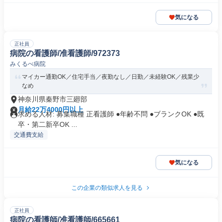
気になる
正社員
病院の看護師/准看護師/972373
みくるべ病院
マイカー通勤OK／住宅手当／夜勤なし／日勤／未経験OK／残業少
なめ
神奈川県秦野市三廻部
月給22万4000円以上
求める人材: 募集職種 正看護師 ●年齢不問 ●ブランクOK ●既
卒・第二新卒OK ...
交通費支給
気になる
この企業の類似求人を見る
正社員
病院の看護師/准看護師/665661