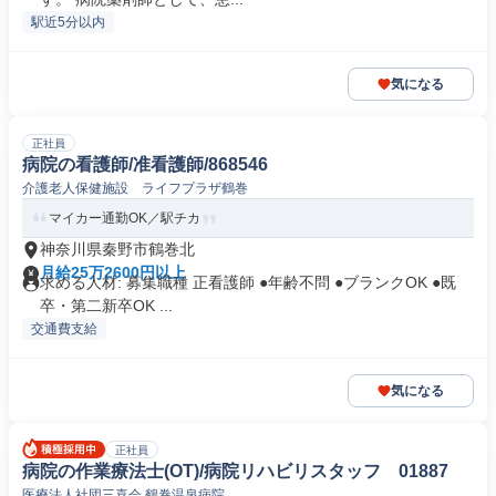
駅近5分以内
気になる
正社員
病院の看護師/准看護師/868546
介護老人保健施設 ライフプラザ鶴巻
マイカー通勤OK／駅チカ
神奈川県秦野市鶴巻北
月給25万2600円以上
求める人材: 募集職種 正看護師 ●年齢不問 ●ブランクOK ●既
卒・第二新卒OK ...
交通費支給
気になる
正社員
病院の作業療法士(OT)/病院リハビリスタッフ 01887
医療法人社団三喜会 鶴巻温泉病院