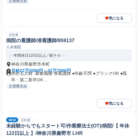
交通費支給
気になる
正社員
病院の看護師/准看護師/959137
八木病院
年間休日120日以上／駅チカ
神奈川県秦野市本町
月給22万2000円～32万7000円
求める人材: 募集職種 准看護師 ●年齢不問 ●ブランクOK ●既
卒・第二新卒OK ...
交通費支給
気になる
NEW
正社員
未経験からでもスタート可/作業療法士(OT)/病院/【 年休
122日以上 】/神奈川県秦野市 LHR