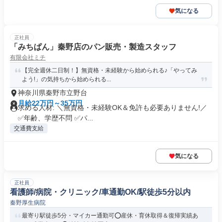
気になる
正社員
「みちぱん」秦野店のパン販売・製造スタッフ
有限会社ミチ
【完全週休二日制！】無資格・未経験から始められる♪「やってみ
よう!」の気持ちから始められる...
神奈川県秦野市立野台
月給22万円～35万円
求める人材: ＼無資格・未経験OK＆免許も必要ありません!／
✅年齢、学歴不問 ✅パ...
交通費支給
気になる
正社員
看護師/病院・クリニック/車通勤OK/駅徒歩5分以内
秦野厚生病院
最寄り駅徒歩5分・マイカー通勤可⭕産休・育休取得＆復帰実績あ