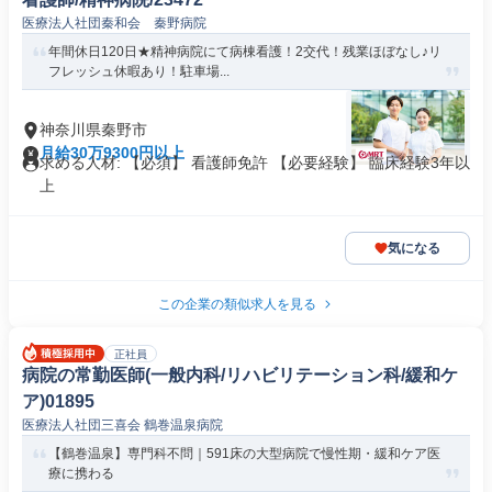
医療法人社団秦和会 秦野病院
年間休日120日★精神病院にて病棟看護！2交代！残業ほぼなし♪リ
フレッシュ休暇あり！駐車場...
神奈川県秦野市
月給30万9300円以上
求める人材: 【必須】 看護師免許 【必要経験】 臨床経験3年以
上
気になる
この企業の類似求人を見る
正社員
病院の常勤医師(一般内科/リハビリテーション科/緩和ケ
ア)01895
医療法人社団三喜会 鶴巻温泉病院
【鶴巻温泉】専門科不問｜591床の大型病院で慢性期・緩和ケア医
療に携わる