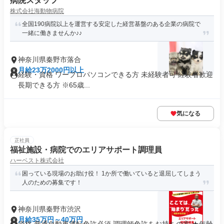
病院スタッフ
株式会社海動物病院
全国190病院以上を運営する安定した経営基盤のある企業の病院で
一緒に働きませんか♪♪
神奈川県秦野市落合
月給23万2000円以上
経験・資格 ワープロパソコンできる方 未経験者可 経験者歓迎
長期できる方 ※65歳...
気になる
正社員
福祉施設・病院でのエリアサポート調理員
ハーベスト株式会社
困っている現場のお助け役！ 1か所で働いていると退屈してしまう
人のための募集です！
神奈川県秦野市渋沢
月給35万円～40万円