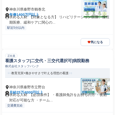
神奈川県秦野市鶴巻北
年俸1400万円以上
求める人材: 【対象となる方】 リハビリテーション医療、慢性
期医療、緩和ケアに関心の...
駅近5分以内
気になる
正社員
看護スタッフ|二交代・三交代選択可|病院勤務
株式会社スタッフバンク
教育充実×働きやすさで叶える理想の看護
神奈川県秦野市立野台
月給25万4000円以上
求める人材: 【必須条件】 ・看護師免許をお持ちの方 ・夜勤
対応が可能な方 ・チーム...
交通費支給