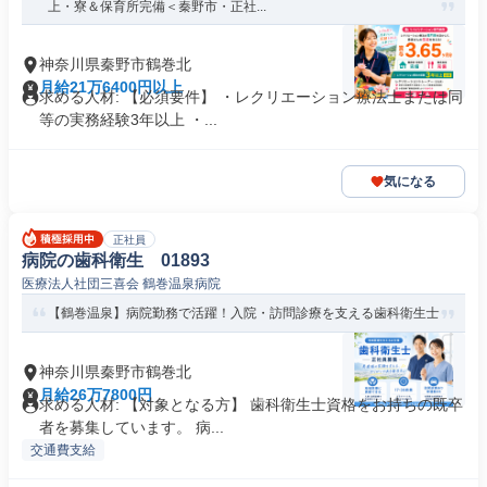
上・寮＆保育所完備＜秦野市・正社...
神奈川県秦野市鶴巻北
月給21万6400円以上
求める人材: 【必須要件】 ・レクリエーション療法士または同
等の実務経験3年以上 ・...
気になる
正社員
病院の歯科衛生 01893
医療法人社団三喜会 鶴巻温泉病院
【鶴巻温泉】病院勤務で活躍！入院・訪問診療を支える歯科衛生士
神奈川県秦野市鶴巻北
月給26万7800円
求める人材: 【対象となる方】 歯科衛生士資格をお持ちの既卒
者を募集しています。 病...
交通費支給