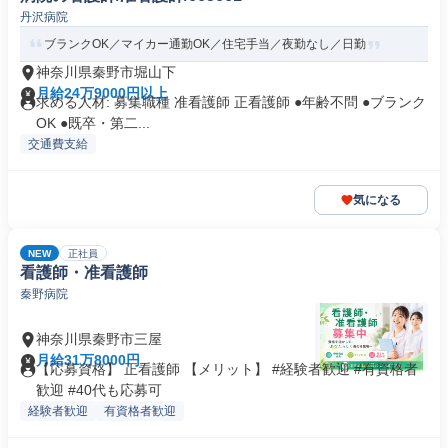
丹沢病院
ブランクOK／マイカー通勤OK／住宅手当／夜勤なし／日勤
神奈川県秦野市堀山下
月給24万9000円以上
求める人材: 募集職種 准看護師 正看護師 ●年齢不問 ●ブランク
OK ●既卒・第二...
交通費支給
気になる
NEW
正社員
看護師・准看護師
秦野病院
神奈川県秦野市三屋
月給31万8000円
【応募資格】 正看護師 【メリット】 #経験者歓迎 #有資格者
歓迎 #40代も応募可
経験者歓迎
有資格者歓迎