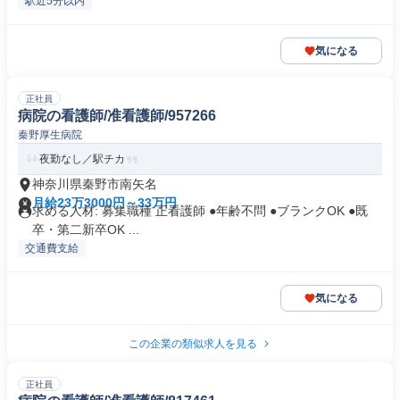
駅近5分以内
気になる
正社員
病院の看護師/准看護師/957266
秦野厚生病院
夜勤なし／駅チカ
神奈川県秦野市南矢名
月給23万3000円～33万円
求める人材: 募集職種 正看護師 ●年齢不問 ●ブランクOK ●既
卒・第二新卒OK ...
交通費支給
気になる
この企業の類似求人を見る
正社員