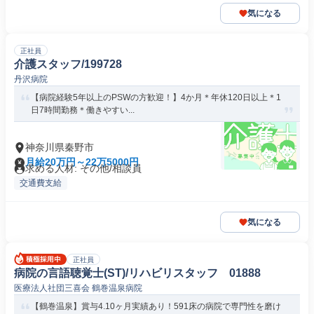
気になる
正社員
介護スタッフ/199728
丹沢病院
【病院経験5年以上のPSWの方歓迎！】4か月＊年休120日以上＊1
日7時間勤務＊働きやすい...
神奈川県秦野市
月給20万円～22万5000円
求める人材: その他/相談員
交通費支給
気になる
正社員
病院の言語聴覚士(ST)/リハビリスタッフ 01888
医療法人社団三喜会 鶴巻温泉病院
【鶴巻温泉】賞与4.10ヶ月実績あり！591床の病院で専門性を磨け