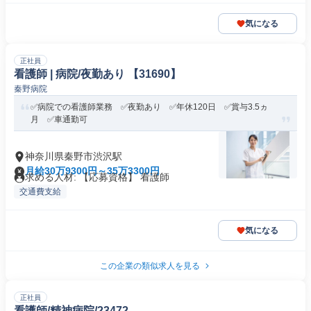
気になる
正社員
看護師 | 病院/夜勤あり 【31690】
秦野病院
✅病院での看護師業務 ✅夜勤あり ✅年休120日 ✅賞与3.5ヵ
月 ✅車通勤可
神奈川県秦野市渋沢駅
月給30万9300円～35万3300円
求める人材: 【応募資格】 看護師
交通費支給
気になる
この企業の類似求人を見る
正社員
看護師/精神病院/23472