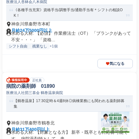
医療法人杏林会八木病院
《各種手当充実》資格手当/調整手当/通勤手当有＊シフトの相談O
K！
神奈川県秦野市本町
月給24万5000円以上
求める人材: 【必須】 作業療法士（OT） 「ブランクがあって
不安・・・」 「資格...
シフト自由
残業なし
+1個
気になる
正社員
病院の薬剤師 01890
医療法人社団三喜会 鶴巻温泉病院
【鶴巻温泉】17:30定時＆4週8休◎病棟業務にも関われる薬剤師募
集
神奈川県秦野市鶴巻北
月給31万400円以上
求める人材: 【対象となる方】 新卒・既卒ともに応募可能で
す。 病院薬剤師として、患...