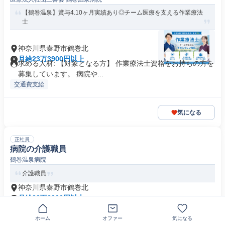
【鶴巻温泉】賞与4.10ヶ月実績あり◎チーム医療を支える作業療法
士
神奈川県秦野市鶴巻北
月給23万3900円以上
求める人材: 【対象となる方】 作業療法士資格をお持ちの方を
募集しています。 病院や...
交通費支給
気になる
正社員
病院の介護職員
鶴巻温泉病院
介護職員
神奈川県秦野市鶴巻北
月給23万3900円以上
求める人材: 初任者研修、実務者研修、介護福祉士のいずれか
の資格をお持ちの方
ホーム
オファー
気になる
即日勤務OK