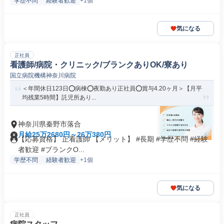
学歴不問
経験者歓迎
+1個
気になる
正社員
看護師/病院・クリニック/ブランクありOK/寮あり
国立病院機構神奈川病院
＜年間休日123日⭕病棟⭕夜勤あり正社員⭕賞与4.20ヶ月＞【月平
均残業5時間】託児所あり...
神奈川県秦野市落合
月給25万2680円～26万380円
【応募資格】 正看護師 【メリット】 #長期 #学歴不問 #経験
者歓迎 #ブランクO...
学歴不問
経験者歓迎
+1個
気になる
正社員