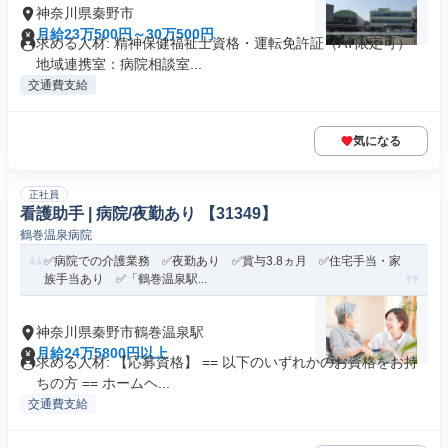
神奈川県秦野市
月給23万500円～30万500円
求める人材: 精神保健福祉士資格・運転免許証（AT限定可）
地域連携室：病院相談室...
交通費支給
気になる
正社員
看護助手 | 病院/夜勤あり 【31349】
鶴巻温泉病院
✅病院での介護業務 ✅夜勤あり ✅賞与3.8ヵ月 ✅住宅手当・家
族手当あり ✅「鶴巻温泉駅...
神奈川県秦野市鶴巻温泉駅
月給24万5800円以上
求める人材: 【応募資格】 == 以下のいずれかのお資格をお持
ちの方 == ホームヘ...
交通費支給