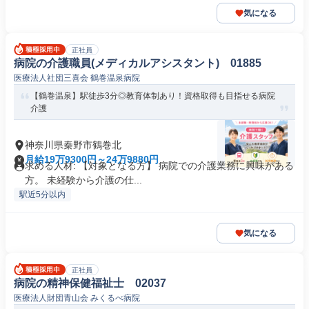
気になる
正社員
病院の介護職員(メディカルアシスタント) 01885
医療法人社団三喜会 鶴巻温泉病院
【鶴巻温泉】駅徒歩3分◎教育体制あり！資格取得も目指せる病院
介護
神奈川県秦野市鶴巻北
月給19万9300円～24万9880円
求める人材: 【対象となる方】 病院での介護業務に興味がある
方。 未経験から介護の仕...
駅近5分以内
気になる
正社員
病院の精神保健福祉士 02037
医療法人財団青山会 みくるべ病院