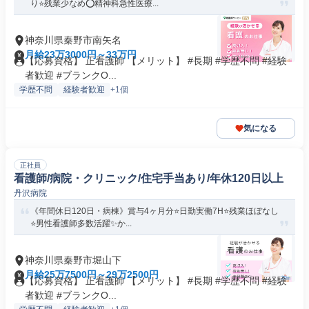
り⭐残業少なめ⭕精神科急性医療...
神奈川県秦野市南矢名
月給23万3000円～33万円
【応募資格】 正看護師 【メリット】 #長期 #学歴不問 #経験
者歓迎 #ブランクO...
学歴不問
経験者歓迎
+1個
気になる
正社員
看護師/病院・クリニック/住宅手当あり/年休120日以上
丹沢病院
《年間休日120日・病棟》賞与4ヶ月分⭐日勤実働7H⭐残業ほぼなし
⭐男性看護師多数活躍✨か...
神奈川県秦野市堀山下
月給25万7500円～29万2500円
【応募資格】 正看護師 【メリット】 #長期 #学歴不問 #経験
者歓迎 #ブランクO...