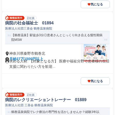
気になる
正社員
病院の社会福祉士 01894
医療法人社団三喜会 鶴巻温泉病院
【鶴巻温泉】駅徒歩3分◎患者さんとじっくり向き合える慢性期病
院MSW
神奈川県秦野市鶴巻北
月給27万1500円以上
求める人材: 【対象となる方】 医療や福祉分野で患者様の生活
支援に関わりたい方を歓迎...
気になる
正社員
病院のレクリエーショントレーナー 01889
医療法人社団 三喜会 鶴巻温泉病院
鶴巻温泉病院でレク療法の専門性を活かしませんか？経験3年以