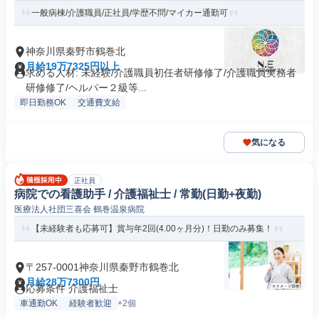
一般病棟/介護職員/正社員/学歴不問/マイカー通勤可
神奈川県秦野市鶴巻北
月給19万7325円以上
求める人材: 未経験/介護職員初任者研修修了/介護職員実務者
研修修了/ヘルパー２級等...
即日勤務OK
交通費支給
気になる
正社員
病院での看護助手 / 介護福祉士 / 常勤(日勤+夜勤)
医療法人社団三喜会 鶴巻温泉病院
【未経験者も応募可】賞与年2回(4.00ヶ月分)！日勤のみ募集！
〒257-0001神奈川県秦野市鶴巻北
月給28万7300円
応募条件 介護福祉士
車通勤OK
経験者歓迎
+2個