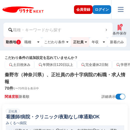
会員登録
ログイン
職種・キーワードから探す
条件保存
勤務地
職種
こだわり条件
正社員
年収
新着のみ
1
こだわり条件の追加設定を忘れていませんか？
土日祝休み
年間休日120日以上
完全週休2日制
学歴
秦野市（神奈川県）、正社員の赤十字病院の転職・求人情
報
70
件
1
〜
70
件目を表示中
関連度順
新着順
詳細表示
正社員
看護師/病院・クリニック/夜勤なし/車通勤OK
みくるべ病院