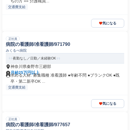
ちの方 == 介護職員...
交通費支給
気になる
正社員
病院の看護師/准看護師/971790
みくるべ病院
夜勤なし／日勤／未経験OK
神奈川県秦野市三廻部
月給25万円以上
求める人材: 募集職種 准看護師 ●年齢不問 ●ブランクOK ●既
卒・第二新卒OK ...
交通費支給
気になる
正社員
病院の看護師/准看護師/977657