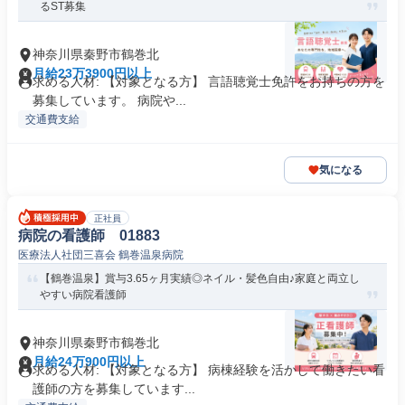
るST募集
神奈川県秦野市鶴巻北
月給23万3900円以上
求める人材: 【対象となる方】 言語聴覚士免許をお持ちの方を
募集しています。 病院や...
交通費支給
気になる
正社員
病院の看護師 01883
医療法人社団三喜会 鶴巻温泉病院
【鶴巻温泉】賞与3.65ヶ月実績◎ネイル・髪色自由♪家庭と両立し
やすい病院看護師
神奈川県秦野市鶴巻北
月給24万900円以上
求める人材: 【対象となる方】 病棟経験を活かして働きたい看
護師の方を募集しています...