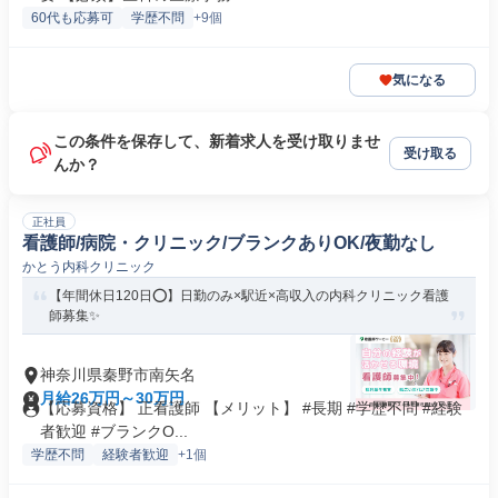
60代も応募可
学歴不問
+9個
気になる
この条件を保存して、新着求人を受け取りませ
受け取る
んか？
正社員
看護師/病院・クリニック/ブランクありOK/夜勤なし
かとう内科クリニック
【年間休日120日⭕】日勤のみ×駅近×高収入の内科クリニック看護
師募集✨
神奈川県秦野市南矢名
月給26万円～30万円
【応募資格】 正看護師 【メリット】 #長期 #学歴不問 #経験
者歓迎 #ブランクO...
学歴不問
経験者歓迎
+1個