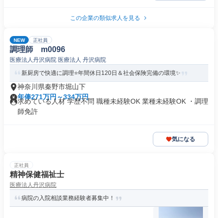
この企業の類似求人を見る
NEW
正社員
調理師 m0096
医療法人丹沢病院 医療法人 丹沢病院
新厨房で快適に調理⭐️年間休日120日＆社会保険完備の環境✨
神奈川県秦野市堀山下
年俸271万円～334万円
求めている人材 学歴不問 職種未経験OK 業種未経験OK ・調理
師免許
気になる
正社員
精神保健福祉士
医療法人丹沢病院
病院の入院相談業務経験者募集中！