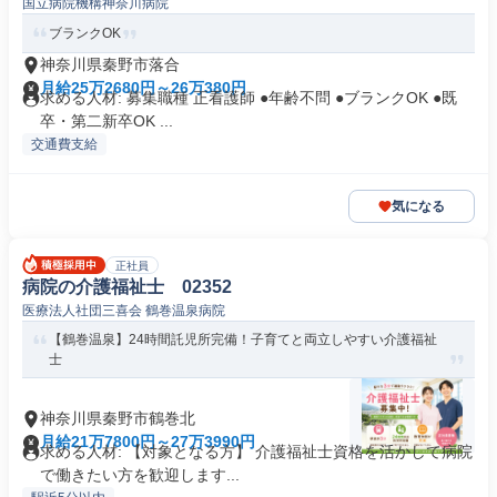
国立病院機構神奈川病院
ブランクOK
神奈川県秦野市落合
月給25万2680円～26万380円
求める人材: 募集職種 正看護師 ●年齢不問 ●ブランクOK ●既
卒・第二新卒OK ...
交通費支給
気になる
正社員
病院の介護福祉士 02352
医療法人社団三喜会 鶴巻温泉病院
【鶴巻温泉】24時間託児所完備！子育てと両立しやすい介護福祉
士
神奈川県秦野市鶴巻北
月給21万7800円～27万3990円
求める人材: 【対象となる方】 介護福祉士資格を活かして病院
で働きたい方を歓迎します...