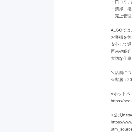
・口コミ、
・清掃、衛
・売上管理
ALGOで
お客様を笑
安心して通
再来や紹介
大切な仕事
＼店舗につ
☆客層：2
⭐ホットペ
https://bea
⭐公式Insta
https://ww
utm_sourc