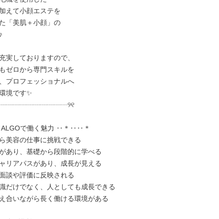
加えて小顔エステを

た「美肌＋小顔」の



充実しておりますので、

もゼロから専門スキルを

、プロフェッショナルへ

環境です✨

┈┈┈┈┈┈┈┈┈┈୨୧

ALGOで働く魅力 ‥＊‥‥＊

ら美容の仕事に挑戦できる

があり、基礎から段階的に学べる

ャリアパスがあり、成長が見える

面談や評価に反映される

識だけでなく、人としても成長できる

え合いながら長く働ける環境がある
