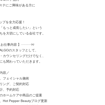
ステにご興味がある方に

ップを全力応援！

「もっと成長したい」という

ちを大切にしている会社です。

 お仕事内容 】┈┈┈୨୧

ALGOのスタッフとして、

・カウンセリングだけでなく、

にも関わっていただきます。

内容／

、フェイシャル施術

リング、ご契約対応

計、予約対応

のホームケアや商品のご提案

Hot Pepper Beautyブログ更新
