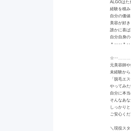
ALGOは
経験を積み
自分の価値
美容が好き
誰かに喜ば
自分自身の
＊‥‥＊‥
☆‥………
元美容師や
未経験から
「脱毛エス
やってみた
自分に本当
そんなあな
しっかりと
ご安心くだ
＼現役スタ