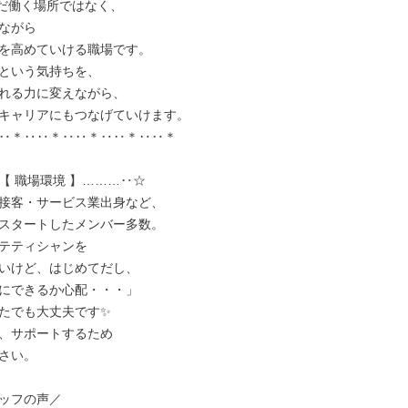
ただ働く場所ではなく、

ながら

を高めていける職場です。

という気持ちを、

れる力に変えながら、

キャリアにもつなげていけます。

‥＊‥‥＊‥‥＊‥‥＊‥‥＊

【 職場環境 】………‥☆

接客・サービス業出身など、

スタートしたメンバー多数。

テティシャンを

いけど、はじめてだし、

にできるか心配・・・」

たでも大丈夫です✨

、サポートするため

さい。

ッフの声／
