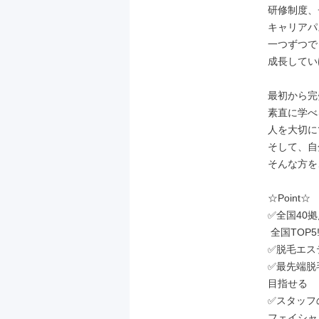
研修制度、
キャリアパ
一つずつで
成長してい
最初から完
素直に学べ
人を大切に
そして、自
そんな方を
☆Point☆

✅全国40
 全国TOP5!

✅脱毛エス
✅最先端脱
目指せる

✅スタッフ
フェイシャ