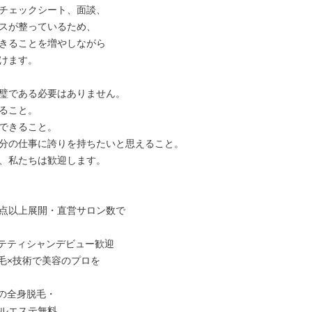
チェックシート、面談、

スが整っているため、

きることを増やしながら

けます。

璧である必要はありません。

ること。

できること。

分の仕事に誇りを持ちたいと思えること。

、私たちは歓迎します。

拠点以上展開・直営サロン数で

テティシャンデビュー歓迎

毛×技術で美容のプロを

の全身脱毛・

ルエステ無料
