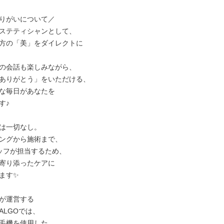
りがいについて／

ステティシャンとして、

方の「美」をダイレクトに

の会話も楽しみながら、

ありがとう」をいただける、

な毎日があなたを

♪

は一切なし。

ングから施術まで、

ッフが担当するため、

寄り添ったケアに

ます✨

が運営する

LGOでは、

毛機を使用した
