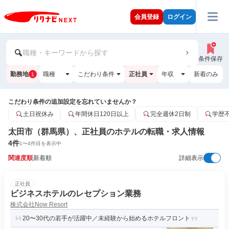
会員登録
ログイン
職種・キーワードから探す
条件保存
勤務地
職種
こだわり条件
正社員
年収
新着のみ
1
こだわり条件の追加設定を忘れていませんか？
土日祝休み
年間休日120日以上
完全週休2日制
学歴
太田市（群馬県）、正社員のホテルの転職・求人情報
4
件
1
〜
4
件目を表示中
関連度順
新着順
詳細表示
正社員
ビジネスホテルのレセプション業務
株式会社Now Resort
20〜30代の若手が活躍中／未経験から始めるホテルフロント