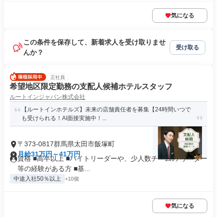
気になる
この条件を保存して、新着求人を受け取りませ
受け取る
んか？
正社員
希望地区限定勤務の支配人候補ホテルスタッフ
ルートインジャパン株式会社
【ルートインホテルズ】未来の店舗責任者を募集【24時間いつで
も受けられる！AI面接実施中！...
〒373-0817群馬県太田市飯塚町
月給31万円～41万円
資格 ■高卒以上 ■バイトリーダーや、少人数チームの リーダー
等の経験がある方 ■基...
中途入社50％以上
+10個
気になる