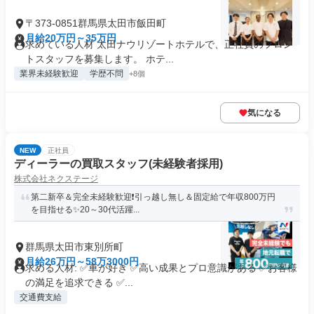
〒373-0851群馬県太田市飯田町
月給20万円～35万円
求めている人材 太田ナウリゾートホテルで、正社員のフロン
トスタッフを募集します。 ホテ...
業界未経験歓迎
学歴不問
+8個
気になる
NEW
正社員
ディーラーの買取スタッフ(未経験者採用)
株式会社ネクステージ
第二新卒＆完全未経験歓迎❗引っ越し無し＆固定給で年収800万円
を目指せる✨20～30代活躍...
群馬県太田市東別所町
月給26万円～58万3000円
求める人材: ✅車が好き ✅高い成果とプロ意識がある ✅お客様
の満足を追求できる ✅...
交通費支給