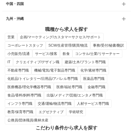
中国・四国
九州・沖縄
職種から求人を探す
営業
企画/マーケティング/カスタマーサクセス/サポート
コーポレートスタッフ
SCM/生産管理/購買/物流
事務/受付/秘書/翻訳
小売販売/流通
サービス/接客
飲食
コンサル/士業/リサーチャー
IT
クリエイティブ/デザイン職
建築/土木/プラント専門職
不動産専門職
機械/電気/電子製品専門職
化学/素材専門職
化粧品/トイレタリー/日用品/アパレル専門職
医薬品専門職
医療機器/理化学機器専門職
医療/福祉専門職
金融専門職
食品/香料/飼料専門職
出版/メディア/芸能/エンタメ専門職
インフラ専門職
交通/運輸/物流専門職
人材サービス専門職
教育/保育専門職
エグゼクティブ
学術研究
公務員/団体職員/農林水産
こだわり条件から求人を探す