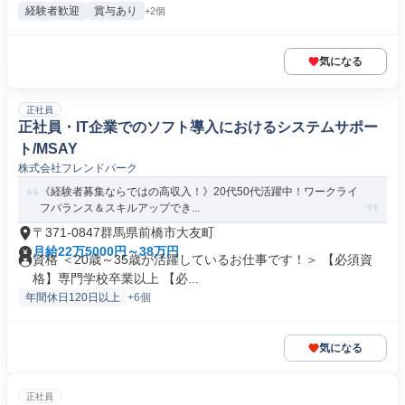
経験者歓迎
賞与あり
+2個
気になる
正社員
正社員・IT企業でのソフト導入におけるシステムサポー
ト/MSAY
株式会社フレンドパーク
《経験者募集ならではの高収入！》20代50代活躍中！ワークライ
フバランス＆スキルアップでき...
〒371-0847群馬県前橋市大友町
月給22万5000円～38万円
資格 ＜20歳～35歳が活躍しているお仕事です！＞ 【必須資
格】専門学校卒業以上 【必...
年間休日120日以上
+6個
気になる
正社員