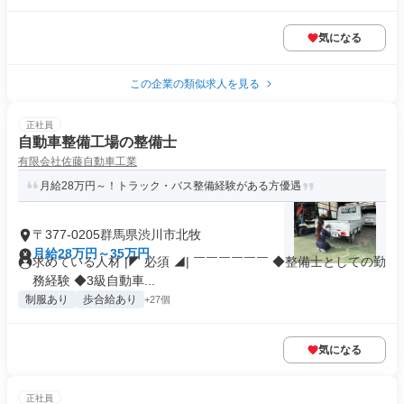
気になる
この企業の類似求人を見る
正社員
自動車整備工場の整備士
有限会社佐藤自動車工業
月給28万円～！トラック・バス整備経験がある方優遇
〒377-0205群馬県渋川市北牧
月給28万円～35万円
求めている人材 |◤ 必須 ◢| ￣￣￣￣￣￣ ◆整備士としての勤
務経験 ◆3級自動車...
制服あり
歩合給あり
+27個
気になる
正社員