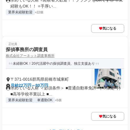
求めている人材 ⭐経験者大歓迎！！ブランクもOKです◎ ※未
経験もOK！！ ⭐手厚い...
業界未経験歓迎
+22個
気になる
正社員
探偵事務所の調査員
株式会社アーネット調査事務所
未経験OK！20代活躍中の探偵調査員、独立支援あり
〒371-0016群馬県前橋市城東町
月給22万円～80万円
求めている人材 ＜必須条件＞ ■普通自動車免許 （AT限定可）
■高等学校卒業以上 ■...
業界未経験歓迎
車通勤OK
+5個
気になる