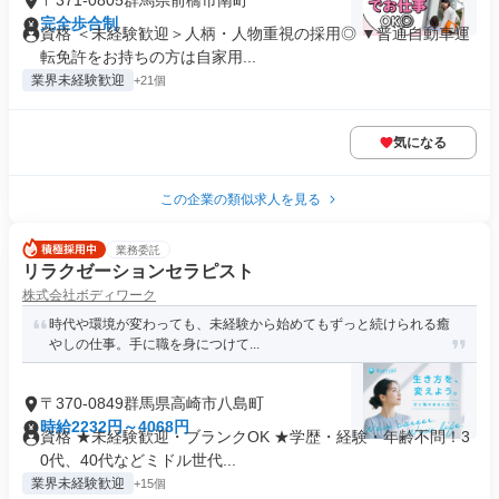
〒371-0805群馬県前橋市南町
完全歩合制
資格 ＜未経験歓迎＞人柄・人物重視の採用◎ ▼普通自動車運
転免許をお持ちの方は自家用...
業界未経験歓迎
+21個
気になる
この企業の類似求人を見る
業務委託
リラクゼーションセラピスト
株式会社ボディワーク
時代や環境が変わっても、未経験から始めてもずっと続けられる癒
やしの仕事。手に職を身につけて...
〒370-0849群馬県高崎市八島町
時給2232円～4068円
資格 ★未経験歓迎・ブランクOK ★学歴・経験・年齢不問！3
0代、40代などミドル世代...
業界未経験歓迎
+15個