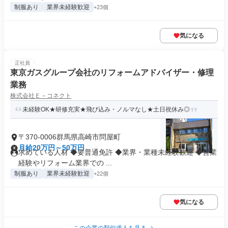
制服あり
業界未経験歓迎
+23個
気になる
正社員
東京ガスグループ会社のリフォームアドバイザー・修理
業務
株式会社Ｅ－コネクト
未経験OK★研修充実★飛び込み・ノルマなし★土日祝休み◎
〒370-0006群馬県高崎市問屋町
月給20万円～50万円
求めている人材 ◆要普通免許 ◆業界・業種未経験歓迎 ◆営業
経験やリフォーム業界での ...
制服あり
業界未経験歓迎
+22個
気になる