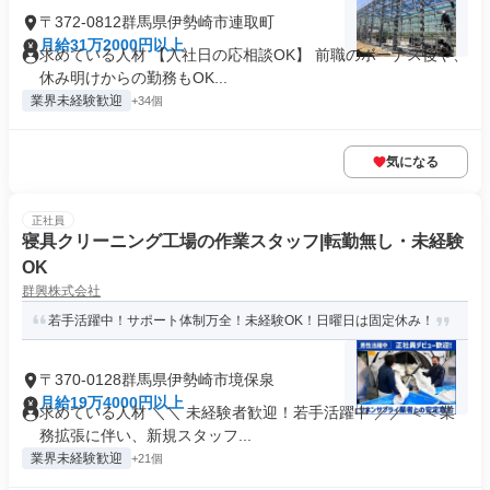
〒372-0812群馬県伊勢崎市連取町
月給31万2000円以上
求めている人材 【入社日の応相談OK】 前職のボーナス後や、
休み明けからの勤務もOK...
業界未経験歓迎
+34個
気になる
正社員
寝具クリーニング工場の作業スタッフ|転勤無し・未経験
OK
群興株式会社
若手活躍中！サポート体制万全！未経験OK！日曜日は固定休み！
〒370-0128群馬県伊勢崎市境保泉
月給19万4000円以上
求めている人材 ＼＼ 未経験者歓迎！若手活躍中 ／／ ＜＜業
務拡張に伴い、新規スタッフ...
業界未経験歓迎
+21個