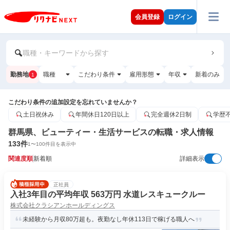
会員登録
ログイン
職種・キーワードから探す
勤務地
職種
こだわり条件
雇用形態
年収
新着のみ
1
こだわり条件の追加設定を忘れていませんか？
土日祝休み
年間休日120日以上
完全週休2日制
学歴
群馬県、ビューティー・生活サービスの転職・求人情報
133
件
1
〜
100
件目を表示中
関連度順
新着順
詳細表示
正社員
入社3年目の平均年収 563万円 水道レスキュークルー
株式会社クラシアンホールディングス
未経験から月収80万超も。夜勤なし年休113日で稼げる職人へ