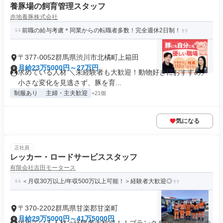
養豚場の飼育管理スタッフ
赤地養豚株式会社
前職の給与考慮＊同業からの転職者多数！完全週休2日制！
〒377-0052群馬県渋川市北橘町上箱田
月給23万5000円～27万円
求めている人材 ＼未経験者も大歓迎！動物好きにおすすめ／
小さな変化を見逃さず、豚を育...
制服あり
主婦・主夫歓迎
+21個
気になる
正社員
レッカー・ロードサービススタッフ
有限会社吉田モータース
＜月収30万以上/年収500万以上可能！＞経験者大歓迎◎
〒370-2202群馬県甘楽郡甘楽町
月給29万5000円～41万5000円