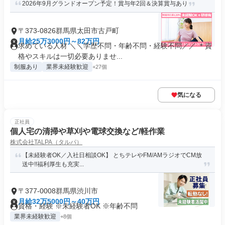
2026年9月グランドオープン予定！賞与年2回＆決算賞与あり
〒373-0826群馬県太田市古戸町
月給25万3000円～82万円
求めている人材 ＼＼学歴不問・年齢不問・経験不問／／ ＊資
格やスキルは一切必要ありませ...
制服あり
業界未経験歓迎
+27個
気になる
正社員
個人宅の清掃や草刈や電球交換など/軽作業
株式会社TALPA（タルパ）
【未経験者OK／入社日相談OK】 とちテレやFM/AMラジオでCM放
送中!!福利厚生も充実...
〒377-0008群馬県渋川市
月給32万5000円～40万円
資格・経験 ※未経験者OK ※年齢不問
業界未経験歓迎
+8個