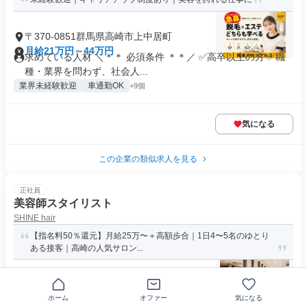
〒370-0851群馬県高崎市上中居町
月給21万円～44万円
求めている人材 ＼＊＊ 必須条件 ＊＊／ ✅高卒以上の方 ✅職
種・業界を問わず、社会人...
業界未経験歓迎
車通勤OK
+9個
気になる
この企業の類似求人を見る
正社員
美容師スタイリスト
SHINE hair
【指名料50％還元】月給25万〜＋高額歩合｜1日4〜5名のゆとり
ある接客｜高崎の人気サロン...
〒370-0076群馬県高崎市下小塙町
月給25万円～60万円
ホーム
オファー
気になる
必要資格・経験 ＜必須＞ ・美容師免許 ＼こんな方も歓迎です