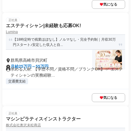
気になる
正社員
エステティシャン|未経験も応募OK!
Lumina
【18時定時で残業ほぼなし】ノルマなし・完全予約制｜月収30万
円スタート♪安定した収入と自...
群馬県高崎市貝沢町
月給25万円～55万円
求める人材: 【学歴不問／資格不問／ブランクOK】 ✅ エステ
ティシャンの実務経験...
交通費支給
気になる
正社員
マシンピラティスインストラクター
株式会社奥沢末松商店