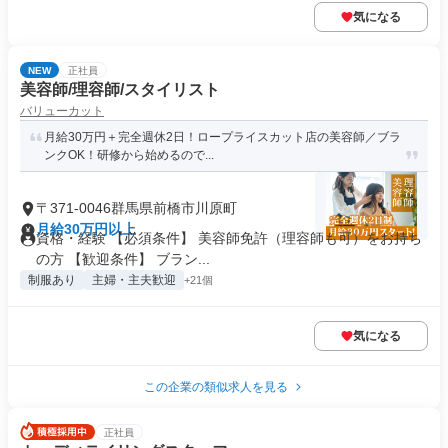
気になる
NEW
正社員
美容師/理容師/スタイリスト
バリューカット
月給30万円＋完全週休2日！ロープライスカット店の美容師／ブラ
ンクOK！研修から始めるので...
〒371-0046群馬県前橋市川原町
月給30万円以上
資格・経験 【必須条件】 美容師免許（理容師も可）をお持ち
の方 【歓迎条件】 ブラン...
制服あり
主婦・主夫歓迎
+21個
気になる
この企業の類似求人を見る
正社員