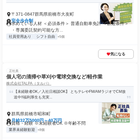
〒371-0847群馬県前橋市大友町
完全歩合制
求めている人材 ＜必須条件＞ 普通自動車免許 ＜歓迎条件＞
・専属委託契約可能な方...
社員登用あり
シフト自由
+5個
気になる
正社員
個人宅の清掃や草刈や電球交換など/軽作業
株式会社TALPA（タルパ）
【未経験者OK／入社日相談OK】 とちテレやFM/AMラジオでCM放
送中!!福利厚生も充実...
群馬県前橋市昭和町
月給32万5000円～40万円
資格・経験 ※未経験者OK ※年齢不問
業界未経験歓迎
+8個