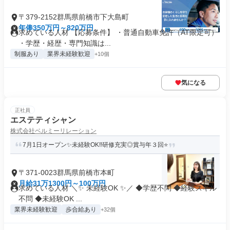
〒379-2152群馬県前橋市下大島町
年俸350万円～820万円
求めている人材 【応募条件】 ・普通自動車免許（AT限定可）
・学歴・経歴・専門知識は...
制服あり
業界未経験歓迎
+10個
気になる
正社員
エステティシャン
株式会社ベルミーリレーション
7月1日オープン✨未経験OK‼研修充実◎賞与年３回⭐
〒371-0023群馬県前橋市本町
月給31万1300円～100万円
求めている人材 ＼✨ 未経験OK ✨／ ◆学歴不問 ◆経験スキル
不問 ◆未経験OK ...
業界未経験歓迎
歩合給あり
+32個