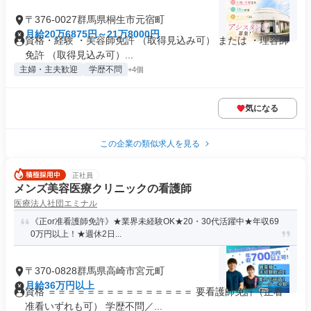
〒376-0027群馬県桐生市元宿町
月給20万6875円～21万8000円
資格・経験 ・美容師免許 （取得見込み可） または ・理容師
免許 （取得見込み可）...
主婦・主夫歓迎
学歴不問
+4個
気になる
この企業の類似求人を見る
正社員
メンズ美容医療クリニックの看護師
医療法人社団エミナル
《正or准看護師免許》★業界未経験OK★20・30代活躍中★年収69
0万円以上！★週休2日...
〒370-0828群馬県高崎市宮元町
月給36万円以上
資格 ＝＝＝＝＝＝＝＝＝＝＝＝＝＝＝ 要看護師免許（正看・
准看いずれも可） 学歴不問／...