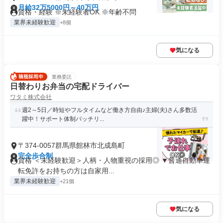
月給32万5000円～40万円
資格・経験 ※未経験者OK ※年齢不問
業界未経験歓迎
+8個
気になる
業務委託
日替わりお弁当の宅配ドライバー
ワタミ株式会社
週2～5日／時短やフルタイムなど働き方自由♪主婦(夫)さん多数活
躍中！サポート体制バッチリ...
〒374-0057群馬県館林市北成島町
完全歩合制
資格 ＜未経験歓迎＞人柄・人物重視の採用◎ ▼普通自動車運
転免許をお持ちの方は自家用...
業界未経験歓迎
+21個
気になる