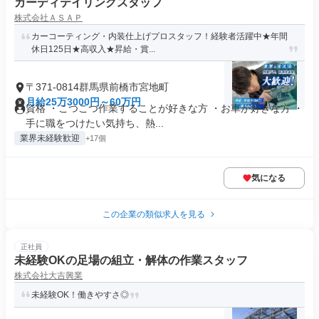
カーディテイリングスタッフ
株式会社ＡＳＡＰ
カーコーティング・内装仕上げプロスタッフ！経験者活躍中★年間
休日125日★高収入★昇給・賞...
〒371-0814群馬県前橋市宮地町
月給25万3000円～60万円
資格 ・こつこつ作業することが好きな方 ・お車が好きな方 ・
手に職をつけたい気持ち、熱...
業界未経験歓迎
+17個
気になる
この企業の類似求人を見る
正社員
未経験OKの足場の組立・解体の作業スタッフ
株式会社大吉興業
未経験OK！働きやすさ◎