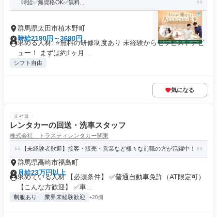
時給✅️無資格OK✅️無料...
群馬県太田市植木野町
時給2190円～3690円
求める人材: ⭐️無料の研修制度あり 未経験からセラピストデビ
ュー！ まずは約1ヶ月...
シフト自由
気になる
正社員
レンタカーの回送・洗車スタッフ
株式会社 トラスティレンタカー関東
【未経験者歓迎】接客・販売・営業など様々な前職の方が活躍中！
群馬県高崎市福島町
月給23万円以上
求めている人材 【必須条件】 ✅普通自動車免許（AT限定可）
【こんな方歓迎】 ✅車...
制服あり
業界未経験歓迎
+20個