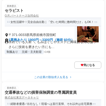
業務委託
セラピスト
G.R.パートナーズ合同会社
女性活躍中！完全自由出勤｜「空いた時間に数時間だけ」もOK！
〒371-0033群馬県前橋市国領町
1業務あたり 1900円～3300円（施術 60分）
求めている人材 ＼ もみほぐしやエステに興味ある方応援 ／
さらに技術を磨きたい方にも...
制服あり
主婦・主夫歓迎
+14個
気になる
この企業の類似求人を見る
業務委託
交通事故などの損害保険調査の専属調査員
株式会社東京データキャリ
経験者優遇✅️出社なし！現場へは直行直帰、それ以外は在宅業務