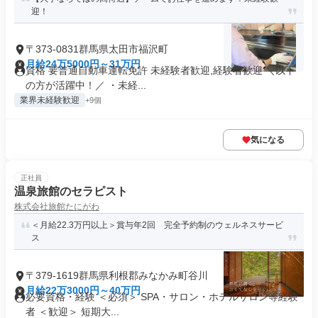
迎！
〒373-0831群馬県太田市福沢町
月給24万5000円～31万円
資格 要普通自動車運転免許 未経験者歓迎,経験者歓迎 ＼以下
の方が活躍中！／ ・未経...
業界未経験歓迎
+9個
気になる
正社員
温泉旅館のセラピスト
株式会社旅館たにがわ
＜月給22.3万円以上＞賞与年2回 完全予約制のウェルネスサービ
ス
〒379-1619群馬県利根郡みなかみ町谷川
月給22万3000円～40万円
必要資格・経験 ＜必須＞ SPA・サロン・ホテルサロン等経験
者 ＜歓迎＞ 短期大...