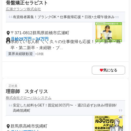
骨盤矯正セラピスト
広瀬グランツ株式会社
有資格者募集！ブランクOK＊仕事復帰応援＊日祝+土曜午後休み
〒371-0812群馬県前橋市広瀬町
月給29万円～34万円
求めている人材 ＼＼ 久々の仕事復帰も応援！／／ 新卒・既
卒・第二新卒・未経験・ブ...
業界未経験歓迎
+18個
気になる
正社員
理容師 スタイリス
株式会社グローバルシステム
安定した給料をGET！固定給30万円〜 ・週2日必ずお休み/理容師/
高崎筑縄町
群馬県高崎市筑縄町