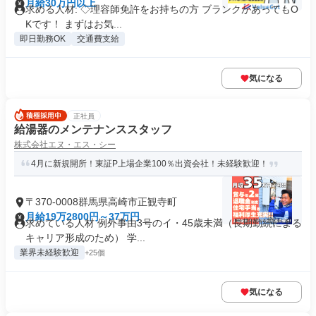
月給30万円以上
求める人材: ◇理容師免許をお持ちの方 ブランクがあってもO
Kです！ まずはお気...
即日勤務OK
交通費支給
気になる
正社員
給湯器のメンテナンススタッフ
株式会社エヌ・エス・シー
4月に新規開所！東証P上場企業100％出資会社！未経験歓迎！
〒370-0008群馬県高崎市正観寺町
月給19万2800円～37万円
求めている人材 例外事由3号のイ・45歳未満（長期勤続による
キャリア形成のため） 学...
業界未経験歓迎
+25個
気になる