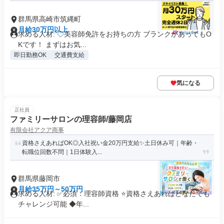
群馬県高崎市筑縄町
月給30万円以上
求める人材: ◇美容師免許をお持ちの方 ブランクがあってもO
Kです！ まずはお気...
即日勤務OK
交通費支給
気になる
正社員
ファミリーサロンの理容師/藤岡店
有限会社アクア商事
資格さえあればOK◎入社祝い金20万円支給✨️土日休み可｜年齢・
転職位回数不問｜1日体験入...
群馬県藤岡市
月給35万円～50万円
求める人材: ✅必須：理容師資格 ⭐️資格さえあればどなたでも
チャレンジ可能 ◆年...