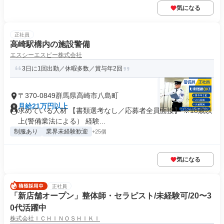
気になる
正社員
高崎駅構内の施設警備
エスシーエスピー株式会社
3日に1回出勤／休暇多数／賞与年2回
〒370-0849群馬県高崎市八島町
月給21万円以上
求めている人材 【書類選考なし／応募者全員面接】 ※18歳以
上(警備業法による） 経験...
制服あり
業界未経験歓迎
+25個
気になる
正社員
「新店舗オープン」整体師・セラピスト/未経験可/20〜3
0代活躍中
株式会社ＩＣＨＩＮＯＳＨＩＫＩ