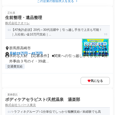
この企業の類似求人を見る
正社員
生前整理・遺品整理
株式会社クオーレ
【AT免許必須】20代～30代活躍中｜引っ越し手当で上京も可能！
｜入社祝い金10万円支給｜...
群馬県高崎市
月給29万円～45万円
求める人材: 【応募条件】 ■関東への引っ越しができる方 ■例
外事由３号のイ・39歳...
交通費支給
気になる
業務委託
ボディケアセラピスト/天然温泉 湯楽部
株式会社リバース東京
✨️ラフィネグループ✨1分単位でしっかり報酬支給️✅未経験でも高