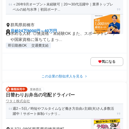
＜26年9月オープン＞未経験可｜20〜30代活躍中｜業界トップレ
ベルの給与水準｜初回ボーナ...
群馬県前橋市
月給24万9000円～40万円
求める人材: ◎無資格・未経験OK また、スポーツトレーナー
や国家資格に落ちてしまっ...
即日勤務OK
交通費支給
気になる
この企業の類似求人を見る
業務委託
日替わりお弁当の宅配ドライバー
ワタミ株式会社
週2～5日／時短やフルタイムなど働き方自由♪主婦(夫)さん多数活
躍中！サポート体制バッチリ...