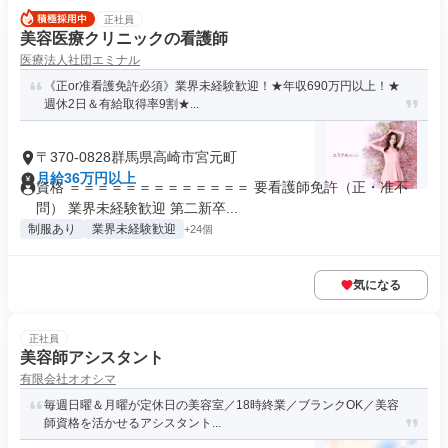
正社員
美容医療クリニックの看護師
医療法人社団エミナル
《正or准看護免許必須》業界未経験歓迎！★年収690万円以上！★
週休2日＆有給取得率9割★...
〒370-0828群馬県高崎市宮元町
月給36万円以上
資格 ＝＝＝＝＝＝＝＝＝＝＝＝＝ 要看護師免許（正・准不
問） 業界未経験歓迎 第二新卒...
制服あり
業界未経験歓迎
+24個
気になる
正社員
美容師アシスタント
有限会社オオシマ
毎週日曜＆月曜が定休日の美容室／18時終業／ブランクOK／美容
師資格を活かせるアシスタント...