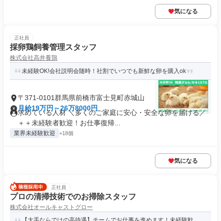
気になる
正社員
採卵鶏飼養管理スタッフ
株式会社高井養鶏
未経験OK!会社説明会随時！社割でいつでも新鮮な卵を購入ok
〒371-0101群馬県前橋市富士見町赤城山
月給19万円～26万8000円
求めている人材 ＼多くのご家庭に安心・安全な卵を届ける／
＋＋未経験者歓迎！お仕事復帰...
業界未経験歓迎
+18個
気になる
正社員
プロの清掃技術でのお掃除スタッフ
株式会社オールキャストグロー
【大手ならではの高待遇】チームでお仕事を進めます！未経験歓