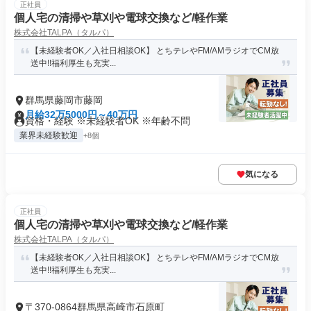
正社員
個人宅の清掃や草刈や電球交換など/軽作業
株式会社TALPA（タルパ）
【未経験者OK／入社日相談OK】 とちテレやFM/AMラジオでCM放
送中!!福利厚生も充実...
群馬県藤岡市藤岡
月給32万5000円～40万円
資格・経験 ※未経験者OK ※年齢不問
業界未経験歓迎
+8個
気になる
正社員
個人宅の清掃や草刈や電球交換など/軽作業
株式会社TALPA（タルパ）
【未経験者OK／入社日相談OK】 とちテレやFM/AMラジオでCM放
送中!!福利厚生も充実...
〒370-0864群馬県高崎市石原町