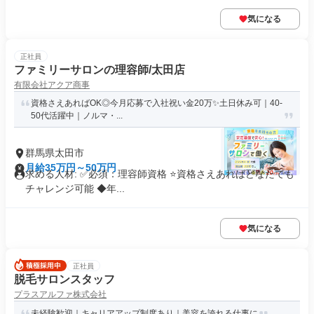
気になる
正社員
ファミリーサロンの理容師/太田店
有限会社アクア商事
資格さえあればOK◎今月応募で入社祝い金20万✨️土日休み可｜40-
50代活躍中｜ノルマ・...
群馬県太田市
月給35万円～50万円
求める人材: ✅必須：理容師資格 ⭐️資格さえあればどなたでも
チャレンジ可能 ◆年...
気になる
正社員
脱毛サロンスタッフ
プラスアルファ株式会社
未経験歓迎｜キャリアアップ制度あり｜美容を誇れる仕事に