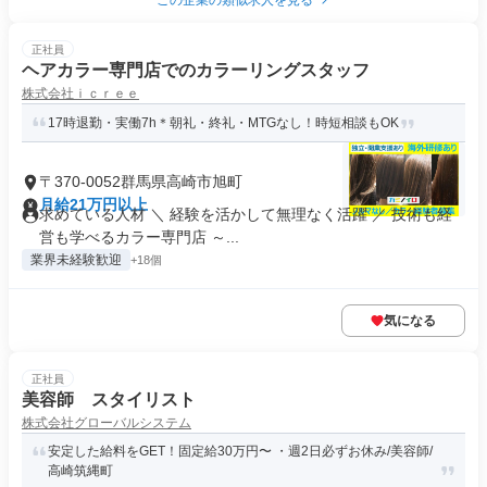
この企業の類似求人を見る
正社員
ヘアカラー専門店でのカラーリングスタッフ
株式会社ｉｃｒｅｅ
17時退勤・実働7h＊朝礼・終礼・MTGなし！時短相談もOK
〒370-0052群馬県高崎市旭町
月給21万円以上
求めている人材 ＼ 経験を活かして無理なく活躍 ／ 技術も経
営も学べるカラー専門店 ～...
業界未経験歓迎
+18個
気になる
正社員
美容師 スタイリスト
株式会社グローバルシステム
安定した給料をGET！固定給30万円〜 ・週2日必ずお休み/美容師/
高崎筑縄町