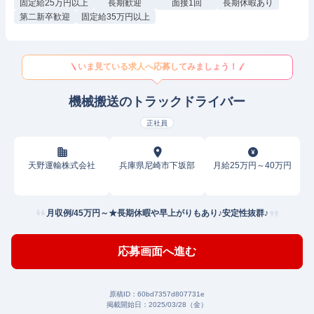
固定給25万円以上
長期歓迎
面接1回
長期休暇あり
第二新卒歓迎
固定給35万円以上
いま見ている求人へ応募してみましょう！
機械搬送のトラックドライバー
正社員
天野運輸株式会社
兵庫県尼崎市下坂部
月給25万円～40万円
月収例/45万円～★長期休暇や早上がりもあり♪安定性抜群♪
応募画面へ進む
原稿ID：
60bd7357d807731e
掲載開始日：
2025/03/28（金）