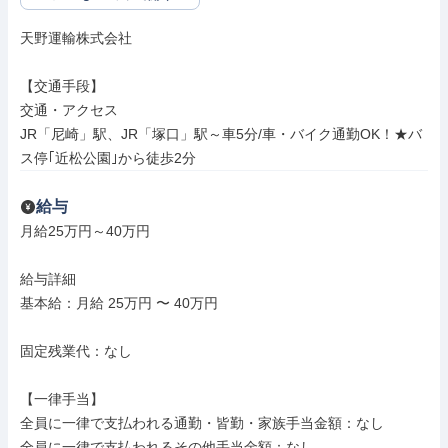
天野運輸株式会社

【交通手段】

交通・アクセス

JR「尼崎」駅、JR「塚口」駅～車5分/車・バイク通勤OK！★バ
ス停｢近松公園｣から徒歩2分
給与
月給25万円～40万円

給与詳細

基本給：月給 25万円 〜 40万円

固定残業代：なし

【一律手当】

全員に一律で支払われる通勤・皆勤・家族手当金額：なし

全員に一律で支払われるその他手当金額：なし
