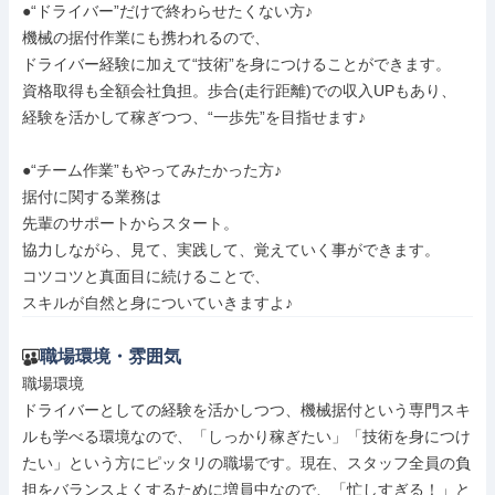
●“ドライバー”だけで終わらせたくない方♪

機械の据付作業にも携われるので、

ドライバー経験に加えて“技術”を身につけることができます。

資格取得も全額会社負担。歩合(走行距離)での収入UPもあり、

経験を活かして稼ぎつつ、“一歩先”を目指せます♪

●“チーム作業”もやってみたかった方♪

据付に関する業務は

先輩のサポートからスタート。

協力しながら、見て、実践して、覚えていく事ができます。

コツコツと真面目に続けることで、

スキルが自然と身についていきますよ♪
職場環境・雰囲気
職場環境

ドライバーとしての経験を活かしつつ、機械据付という専門スキ
ルも学べる環境なので、「しっかり稼ぎたい」「技術を身につけ
たい」という方にピッタリの職場です。現在、スタッフ全員の負
担をバランスよくするために増員中なので、「忙しすぎる！」と