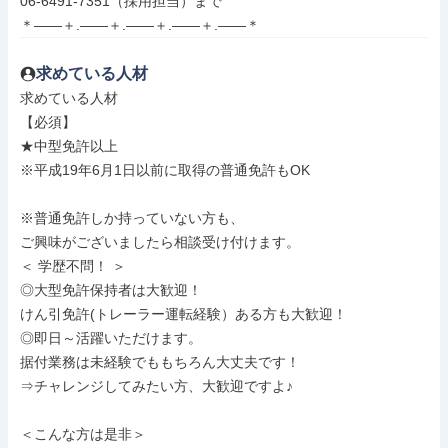
06-6491-7351（採用担当）まで

＊――＋.――＋.――＋.――＋.――＊
求めている人材
求めている人材

【必須】

★中型免許以上

※平成19年6月1日以前に取得の普通免許もOK

※普通免許しか持っていない方も、

ご興味がございましたら相談受け付けます。

＜ 学歴不問！ ＞

◎大型免許保持者は大歓迎！

けん引免許(トレーラー運転経験）ある方も大歓迎！

◎即日～活躍いただけます。

据付業務は未経験でももちろん大丈夫です！

⇒チャレンジしてみたい方、大歓迎ですよ♪

＜こんな方は是非＞
