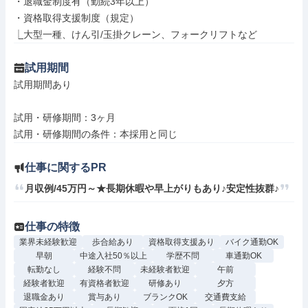
・退職金制度有（勤続3年以上）

・資格取得支援制度（規定）

⎿大型一種、けん引/玉掛クレーン、フォークリフトなど
試用期間
試用期間あり

試用・研修期間：3ヶ月

仕事に関するPR
月収例/45万円～★長期休暇や早上がりもあり♪安定性抜群♪
仕事の特徴
業界未経験歓迎
歩合給あり
資格取得支援あり
バイク通勤OK
早朝
中途入社50％以上
学歴不問
車通勤OK
転勤なし
経験不問
未経験者歓迎
午前
経験者歓迎
有資格者歓迎
研修あり
夕方
退職金あり
賞与あり
ブランクOK
交通費支給