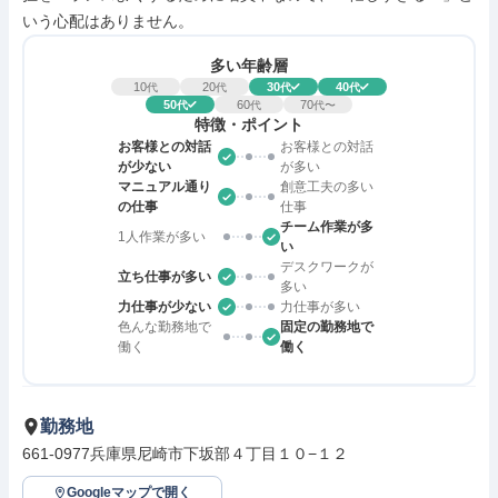
いう心配はありません。
多い年齢層
10
20
30
40
代
代
代
代
50
60
70
代
代
代〜
特徴・ポイント
お客様との対話
お客様との対話
が少ない
が多い
マニュアル通り
創意工夫の多い
の仕事
仕事
チーム作業が多
1人作業が多い
い
デスクワークが
立ち仕事が多い
多い
力仕事が少ない
力仕事が多い
色んな勤務地で
固定の勤務地で
働く
働く
勤務地
661-0977兵庫県尼崎市下坂部４丁目１０−１２
Googleマップで開く