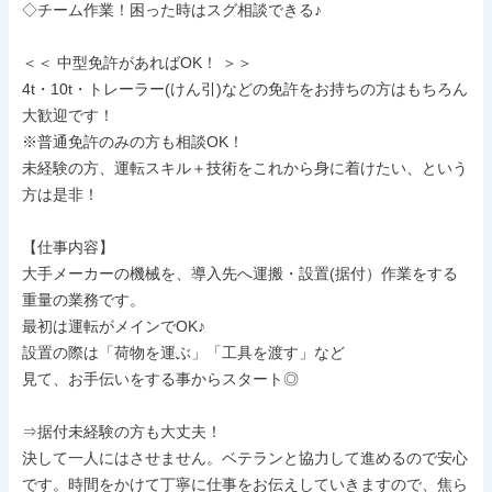
◇チーム作業！困った時はスグ相談できる♪

＜＜ 中型免許があればOK！ ＞＞

4t・10t・トレーラー(けん引)などの免許をお持ちの方はもちろん
大歓迎です！

※普通免許のみの方も相談OK！

未経験の方、運転スキル＋技術をこれから身に着けたい、という
方は是非！

【仕事内容】

大手メーカーの機械を、導入先へ運搬・設置(据付）作業をする
重量の業務です。

最初は運転がメインでOK♪

設置の際は「荷物を運ぶ」「工具を渡す」など

見て、お手伝いをする事からスタート◎

⇒据付未経験の方も大丈夫！

決して一人にはさせません。ベテランと協力して進めるので安心
です。時間をかけて丁寧に仕事をお伝えしていきますので、焦ら