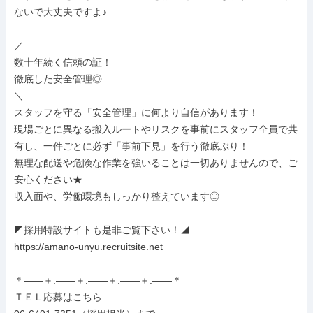
ないで大丈夫ですよ♪

／

数十年続く信頼の証！

徹底した安全管理◎

＼

スタッフを守る「安全管理」に何より自信があります！

現場ごとに異なる搬入ルートやリスクを事前にスタッフ全員で共
有し、一件ごとに必ず「事前下見」を行う徹底ぶり！

無理な配送や危険な作業を強いることは一切ありませんので、ご
安心ください★

収入面や、労働環境もしっかり整えています◎

◤採用特設サイトも是非ご覧下さい！◢

https://amano-unyu.recruitsite.net

＊――＋.――＋.――＋.――＋.――＊

ＴＥＬ応募はこちら
