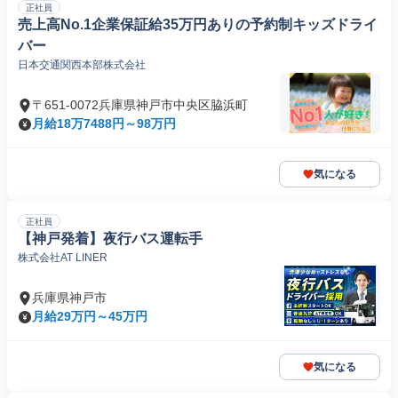
正社員
売上高No.1企業保証給35万円ありの予約制キッズドライ
バー
日本交通関西本部株式会社
〒651-0072兵庫県神戸市中央区脇浜町
月給18万7488円～98万円
気になる
正社員
【神戸発着】夜行バス運転手
株式会社AT LINER
兵庫県神戸市
月給29万円～45万円
気になる