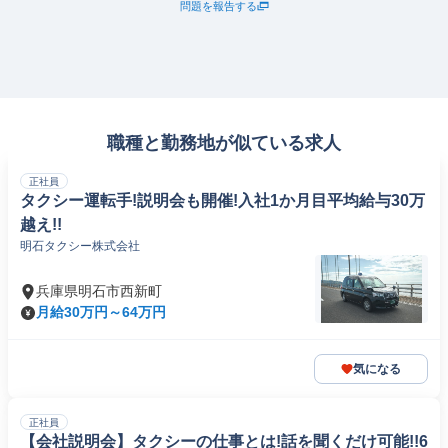
問題を報告する
職種と勤務地が似ている求人
正社員
タクシー運転手!説明会も開催!入社1か月目平均給与30万
越え!!
明石タクシー株式会社
兵庫県明石市西新町
月給30万円～64万円
気になる
正社員
【会社説明会】タクシーの仕事とは!話を聞くだけ可能!!6