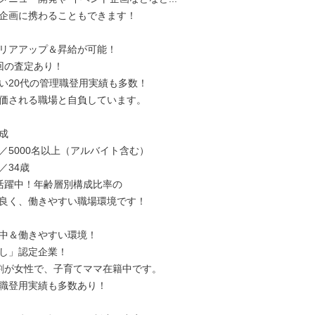
企画に携わることもできます！

リアアップ＆昇給が可能！

回の査定あり！

い20代の管理職登用実績も多数！

価される職場と自負しています。



／5000名以上（アルバイト含む）

34歳

代活躍中！年齢層別構成比率の

良く、働きやすい職場環境です！

中＆働きやすい環境！

し」認定企業！

割が女性で、子育てママ在籍中です。

職登用実績も多数あり！
