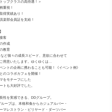
トップクラスの高待遇！＞

柄重視！

取得実績あり！

倶楽部会員証を支給！



接客

の作成

の教育

 など個々の成長スピード、意欲に合わせて

ご用意いたします。ゆくゆくは…

ベントの企画に携わることも可能！《イベント例》

とのコラボカフェを開催！

マをモチーフにした

ートも大好評でした。

長性を実感できる、DDグループ。

グループは、本格和食からカジュアルバー・

ーマレストラン・ビリヤード・ダーツバー
