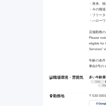
・将来、独
・今の職場
・フリータ
・ハローワ
店舗勤務の
Please note
eligible fo
Services" vi
年齢の条件
事由3号の
多い年齢層
職場環境・雰囲気
10
代
50
〒530-0
勤務地
Goo