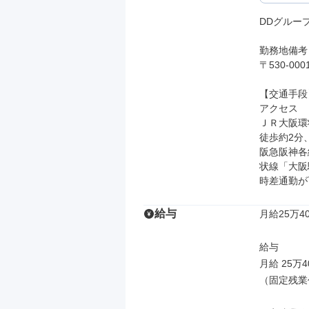
DDグループ　
勤務地備考

〒530-0
【交通手段】
アクセス

ＪＲ大阪環
徒歩約2分、
阪急阪神各
状線「大阪
時差通勤が
給与
月給25万40
給与

月給 25万4
（固定残業