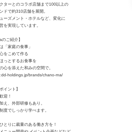
クターとのコラボ店舗まで100以上の

ンドで約310店舗を展開。

ューズメント・ホテルなど、変化に

営を実現しています。

maのご紹介】

は「家庭の食事」

心をこめて作る

ほっとするお食事を

の心を添えた和みの空間で。

.dd-holdings.jp/brands/chano-ma/

ポイント】

歓迎！

加え、外部研修もあり。

制度でしっかり学べます。

ひとりに裁量のある働き方を！

ニュー開発や イベント企画などなど...
