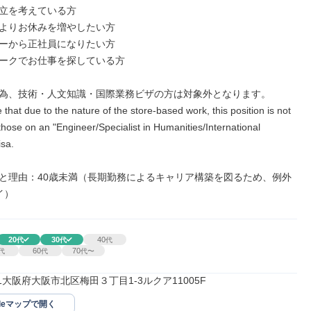
立を考えている方

よりお休みを増やしたい方

ーから正社員になりたい方

ークでお仕事を探している方

為、技術・人文知識・国際業務ビザの方は対象外となります。

 that due to the nature of the store-based work, this position is not 
r those on an "Engineer/Specialist in Humanities/International 
sa.

と理由：40歳未満（長期勤務によるキャリア構築を図るため、例外
イ）
20
30
40
代
代
代
60
70
代
代
代〜
001大阪府大阪市北区梅田３丁目1-3ルクア11005F
gleマップで開く