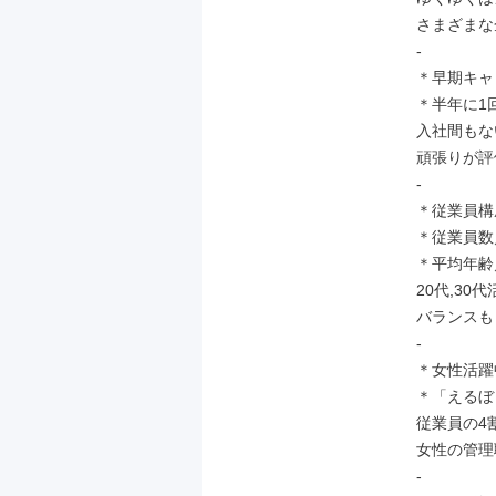
さまざまな
-

＊早期キャ
＊半年に1
入社間もな
頑張りが評
-

＊従業員構成
＊従業員数
＊平均年齢／
20代,30
バランスも
-

＊女性活躍
＊「えるぼ
従業員の4
女性の管理
-
