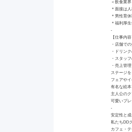
＜飲食業界
＊面接は人
＊男性育休
＊福利厚生
-

【仕事内容】
・店舗での
・ドリンク
・スタッフ
・売上管理
ステージを
フェアやイ
有名な絵本
主人公のク
可愛いプレ
-

安定性と成
私たちDD
カフェ・テ