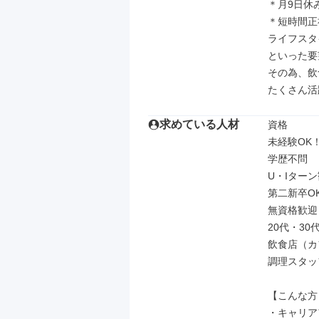
＊月9日休
＊短時間正
ライフスタ
といった要
その為、飲
たくさん活
求めている人材
資格

未経験OK
学歴不問

U・Iターン
第二新卒OK
無資格歓迎！
20代・30
飲食店（カ
調理スタッ
【こんな方
・キャリア