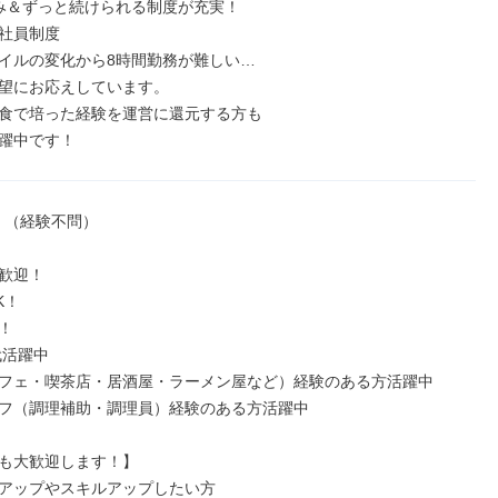
み＆ずっと続けられる制度が充実！

社員制度

イルの変化から8時間勤務が難しい…

望にお応えしています。

食で培った経験を運営に還元する方も

躍中です！
！（経験不問）

歓迎！

！



代活躍中

フェ・喫茶店・居酒屋・ラーメン屋など）経験のある方活躍中

フ（調理補助・調理員）経験のある方活躍中

も大歓迎します！】

アップやスキルアップしたい方
