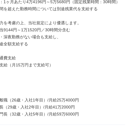
1ヶ月あたり4万4196円～5万5680円（固定残業時間：30時間）

間を超えた勤務時間については別途残業代を支給する

力を考慮の上、当社規定により優遇します。

9144円～1万1520円／30時間分含む

・深夜勤務がない場合も支給し、

途全額支給する

通費支給

支給（月15万円まで支給可）

一般職（26歳・入社1年目）/月給25万4000円

店長（29歳・入社2年目）/月給41万2000円

部門長（32歳・入社5年目）/月給59万6000円