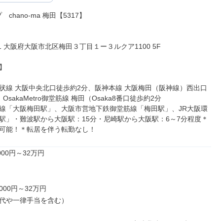
chano-ma 梅田【5317】

001 大阪府大阪市北区梅田３丁目１ー３ルクア1100 5F



状線 大阪中央北口徒歩約2分、阪神本線 大阪梅田（阪神線）西出口
OsakaMetro御堂筋線 梅田（Osaka8番口徒歩約2分

線「大阪梅田駅」、大阪市営地下鉄御堂筋線「梅田駅」、JR大阪環
駅」・難波駅から大阪駅：15分・尼崎駅から大阪駅：6～7分程度＊
可能！＊転居を伴う転勤なし！
00円～32万円

000円～32万円

代や一律手当を含む）
