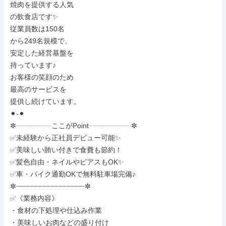
焼肉を提供する人気

の飲食店です✨

従業員数は150名

から249名規模で、

安定した経営基盤を

持っています♪

お客様の笑顔のため

最高のサービスを

提供し続けています。

⚫︎-⚫︎

✼┈┈┈┈┈ここがPoint┈┈┈┈┈┈✼

✅未経験から正社員デビュー可能✨

✅美味しい賄い付きで食費も節約！

✅髪色自由・ネイルやピアスもOK✨

✅車・バイク通勤OKで無料駐車場完備♪

✼┈┈┈┈┈┈┈┈┈┈┈┈┈┈┈┈┈✼

✅《業務内容》

・食材の下処理や仕込み作業

・美味しいお肉などの盛り付け
