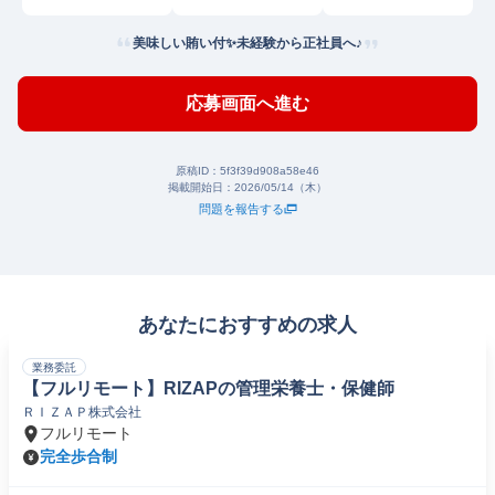
東
美味しい賄い付✨未経験から正社員へ♪
応募画面へ進む
原稿ID：
5f3f39d908a58e46
掲載開始日：
2026/05/14（木）
問題を報告する
あなたにおすすめの求人
業務委託
【フルリモート】RIZAPの管理栄養士・保健師
ＲＩＺＡＰ株式会社
フルリモート
完全歩合制