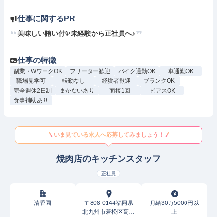
仕事に関するPR
美味しい賄い付✨未経験から正社員へ♪
仕事の特徴
副業・WワークOK
フリーター歓迎
バイク通勤OK
車通勤OK
職場見学可
転勤なし
経験者歓迎
ブランクOK
完全週休2日制
まかないあり
面接1回
ピアスOK
食事補助あり
いま見ている求人へ応募してみましょう！
焼肉店のキッチンスタッフ
正社員
清香園
〒808-0144福岡県
月給30万5000円以
北九州市若松区高須
上