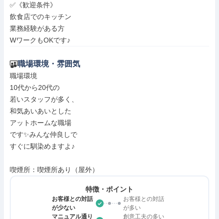
✅《歓迎条件》

飲食店でのキッチン

業務経験がある方

WワークもOKです♪
職場環境・雰囲気
職場環境

10代から20代の

若いスタッフが多く、

和気あいあいとした

アットホームな職場

です✨みんな仲良しで

すぐに馴染めますよ♪

喫煙所：喫煙所あり（屋外）
特徴・ポイント
お客様との対話
お客様との対話
が少ない
が多い
マニュアル通り
創意工夫の多い