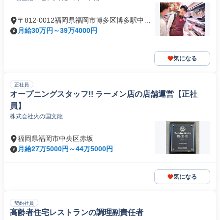
〒812-0012福岡県福岡市博多区博多駅中央
街
月給30万円～39万4000円
気になる
正社員
オープニングスタッフ!! ラーメン店の店舗運営【正社
員】
株式会社火の国文龍
福岡県福岡市中央区赤坂
月給27万5000円～44万5000円
気になる
契約社員
高齢者住宅レストランの調理副責任者