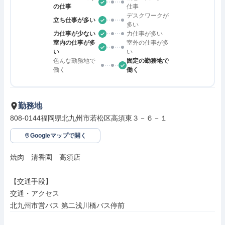
の仕事
仕事
デスクワークが
立ち仕事が多い
多い
力仕事が少ない
力仕事が多い
室内の仕事が多
室外の仕事が多
い
い
色んな勤務地で
固定の勤務地で
働く
働く
勤務地
808-0144福岡県北九州市若松区高須東３－６－１
Googleマップで開く
焼肉　清香園　高須店

【交通手段】

交通・アクセス

北九州市営バス 第二浅川橋バス停前