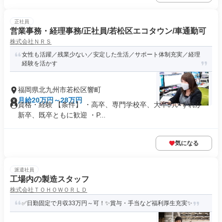
正社員
営業事務・経理事務/正社員/若松区エコタウン/車通勤可
株式会社ＮＲＳ
女性も活躍／残業少ない／安定した生活／サポート体制充実／経理
経験を活かす
福岡県北九州市若松区響町
月給20万円～28万円
資格・経験 【条件】 ・高卒、専門学校卒、大卒のいずれか ・
新卒、既卒ともに歓迎 ・P...
気になる
派遣社員
工場内の製造スタッフ
株式会社ＴＯＨＯＷＯＲＬＤ
✅日勤固定で月収33万円～可！✨賞与・手当など福利厚生充実✨