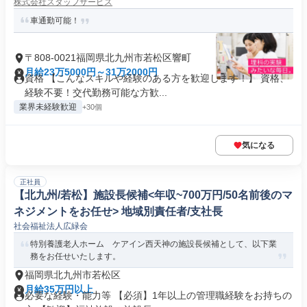
株式会社スタッフサービス
車通勤可能！
〒808-0021福岡県北九州市若松区響町
月給23万5000円～31万2000円
資格 【こんなスキルや経験のある方を歓迎します！】 資格、
経験不要！交代勤務可能な方歓...
業界未経験歓迎
+30個
気になる
正社員
【北九州/若松】施設長候補<年収~700万円/50名前後のマ
ネジメントをお任せ> 地域別責任者/支社長
社会福祉法人広緑会
特別養護老人ホーム ケアイン西天神の施設長候補として、以下業
務をお任せいたします。
福岡県北九州市若松区
月給35万円以上
必要な経験・能力等 【必須】1年以上の管理職経験をお持ちの