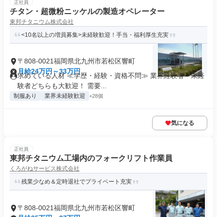
正社員
チタン・超微粉ニッケルの製造オペレーター
東邦チタニウム株式会社
<10名以上の増員募集>未経験歓迎！手当・福利厚生充実
〒808-0021福岡県北九州市若松区響町
月給24万円～33万円
求めている人材 ≪学歴・経験・資格不問≫ 業界経験者・未経
験者どちらも大歓迎！ 需要...
制服あり
業界未経験歓迎
+28個
気になる
正社員
東邦チタニウム工場内のフォークリフト作業員
くろがねサービス株式会社
残業少なめ＆定時退社でプライベート充実
〒808-0021福岡県北九州市若松区響町