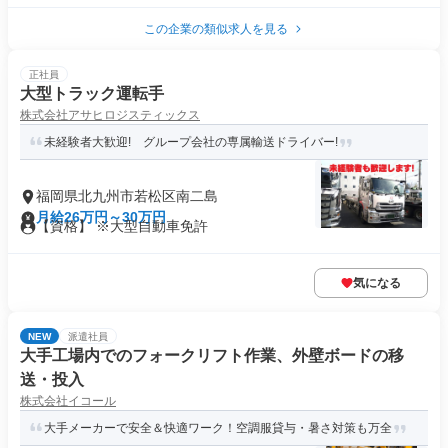
この企業の類似求人を見る
正社員
大型トラック運転手
株式会社アサヒロジスティックス
未経験者大歓迎! グループ会社の専属輸送ドライバー!
福岡県北九州市若松区南二島
月給26万円～30万円
【資格】 ※大型自動車免許
気になる
NEW
派遣社員
大手工場内でのフォークリフト作業、外壁ボードの移
送・投入
株式会社イコール
大手メーカーで安全＆快適ワーク！空調服貸与・暑さ対策も万全