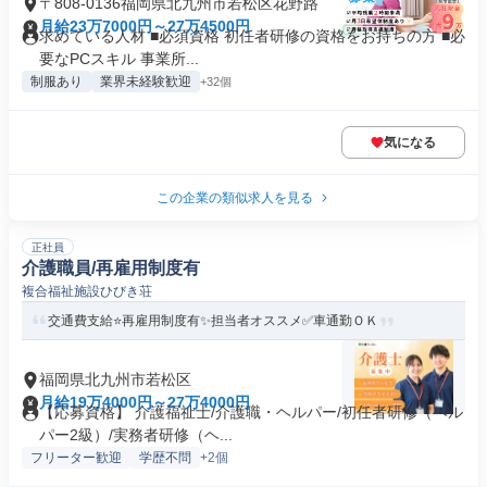
〒808-0136福岡県北九州市若松区花野路
月給23万7000円～27万4500円
求めている人材 ■必須資格 初任者研修の資格をお持ちの方 ■必
要なPCスキル 事業所...
制服あり
業界未経験歓迎
+32個
気になる
この企業の類似求人を見る
正社員
介護職員/再雇用制度有
複合福祉施設ひびき荘
交通費支給⭐️再雇用制度有✨担当者オススメ✅️車通勤ＯＫ
福岡県北九州市若松区
月給19万4000円～27万4000円
【応募資格】 介護福祉士/介護職・ヘルパー/初任者研修（ヘル
パー2級）/実務者研修（ヘ...
フリーター歓迎
学歴不問
+2個