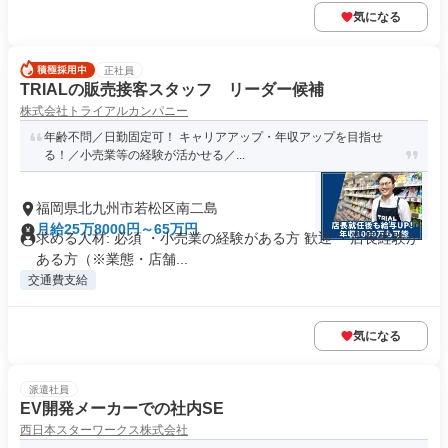
気になる
正社員
TRIALの販売接客スタッフ リーダー候補
株式会社トライアルカンパニー
年齢不問／日勤固定可！ キャリアアップ・年収アップを目指せ
る！／小売業等の経験が活かせる／...
福岡県北九州市若松区南二島
月給25万8000円～65万円
求める人材: 必須 ・小売業の経験がある方 歓迎 ・店長経験が
ある方（※業態・店舗...
交通費支給
気になる
派遣社員
EV開発メーカーでの社内SE
西日本スターワークス株式会社