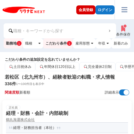
会員登録
ログイン
職種・キーワードから探す
条件保存
勤務地
職種
こだわり条件
雇用形態
年収
新着のみ
1
1
こだわり条件の追加設定を忘れていませんか？
土日祝休み
年間休日120日以上
完全週休2日制
学歴
若松区（北九州市）、経験者歓迎の転職・求人情報
336
件
1
〜
100
件目を表示中
関連度順
新着順
詳細表示
正社員
経理・財務・会計・内部統制
鶴丸海運株式会社
経理・財務担当者（本社）