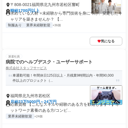
〒808-0021福岡県北九州市若松区響町
時給1700円以上
求めている人材 ⭐未経験から専門技術を身につけ、安定したキ
ャリアを築きませんか？ 【...
制服あり
業界未経験歓迎
+36個
気になる
派遣社員
病院でのヘルプデスク・ユーザーサポート
株式会社スタッフサービス
車通勤可能！年間休日125日以上・月残業9時間以内・年間90,000
件以上のプロジェクト（...
福岡県北九州市若松区
月給23万5000円～24万円
応募資格 【こんなスキルや経験のある方を歓迎します！】ネ
ットワーク素養のある方/コンピ...
業界未経験歓迎
+24個