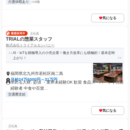
介護休暇あり
+14個
気になる
正社員
TRIALの惣菜スタッフ
株式会社トライアルカンパニー
AI・IoTを積極導入の小売企業！働き方改革にも積極的！基本定時
上がり！
福岡県北九州市若松区南二島
月給24万6000円～31万円
求める人材: 必須 ・業界未経験OK 歓迎 食品スーパーや小売店
経験者 中食や百貨...
交通費支給
気になる
正社員