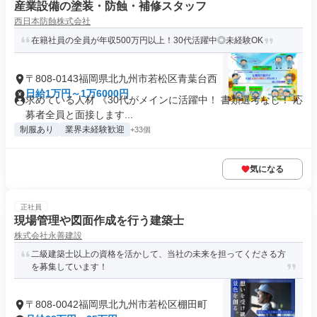
産業設備の塗装・防蝕・補修スタッフ
西日本防蝕株式会社
在籍社員の全員が年収500万円以上！30代活躍中◎未経験OK
〒808-0143福岡県北九州市若松区青葉台西
日給1万円～1万6000円
求めている人材 《30代がメインに活躍中！ 書類選考なし！ 応
募者全員と面接します...
制服あり
業界未経験歓迎
+33個
気になる
正社員
現場管理や図面作成を行う建築士
株式会社永善建設
二級建築士以上の資格を活かして、当社の未来を担ってくださる方
を募集しています！
〒808-0042福岡県北九州市若松区棚田町