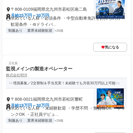
〒808-0109福岡県北九州市若松区南二島
月給25万円～30万円
求めている人材 ✅必須条件 ・中型自動車免許をお持ちの方 ⏩
歓迎条件 ・4tドライバ...
制服あり
業界未経験歓迎
+26個
気になる
正社員
監視メインの製造オペレーター
株式会社明洋
増員募集／2交替制＆手当充実！未経験でも月収30万円以上可能
〒808-0021福岡県北九州市若松区響町
月給19万円～30万円
求めている人材 ・未経験歓迎 ・学歴不問 ・無資格OK ・ブラ
ンクOK ・正社員デビュ...
制服あり
業界未経験歓迎
+29個