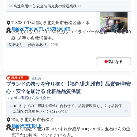
高速利用中心 安全装備充実の輸送業務
〒808-0074福岡県北九州市若松区藤ノ木
月給26万9000円～55万5000円
求めている人材 20～60代のプロドライバーが在籍 平均年齢40
歳!!若手が多数活躍中...
制服あり
歩合給あり
+29個
気になる
正社員
ブランドの誇りを守り抜く【福岡/北九州市】品質管理/安
心・安全を届ける 化粧品品質保証
シャボン玉石けん株式会社
■これまでのご経験や適性に合わせて、品質管理課もしくは品質保
証課での業務をメインに行ってい...
福岡県北九州市若松区
月給25万円以上
必要な経験・能力等 ≪いずれか必須≫■シャボン玉石けんの企
業理念に共感していただける方...