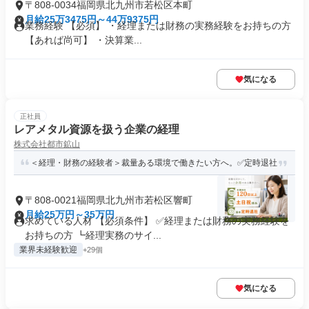
〒808-0034福岡県北九州市若松区本町
月給25万3475円～44万9375円
業務経験 【必須】 ・経理または財務の実務経験をお持ちの方
【あれば尚可】 ・決算業...
気になる
正社員
レアメタル資源を扱う企業の経理
株式会社都市鉱山
＜経理・財務の経験者＞裁量ある環境で働きたい方へ。✅定時退社
〒808-0021福岡県北九州市若松区響町
月給25万円～35万円
求めている人材 【必須条件】 ✅経理または財務の実務経験を
お持ちの方 ┗経理実務のサイ...
業界未経験歓迎
+29個
気になる