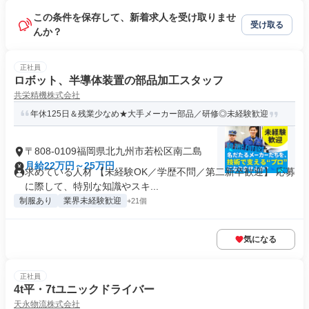
この条件を保存して、新着求人を受け取りませ
受け取る
んか？
正社員
ロボット、半導体装置の部品加工スタッフ
共栄精機株式会社
年休125日＆残業少なめ★大手メーカー部品／研修◎未経験歓迎
〒808-0109福岡県北九州市若松区南二島
月給22万円～25万円
求めている人材 【未経験OK／学歴不問／第二新卒歓迎】 応募
に際して、特別な知識やスキ...
制服あり
業界未経験歓迎
+21個
気になる
正社員
4t平・7tユニックドライバー
天永物流株式会社