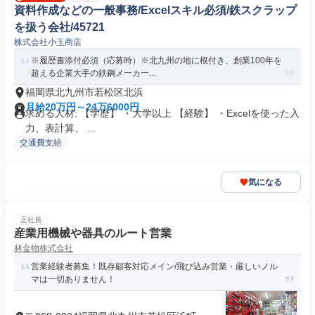
資料作成などの一般事務/Excelスキル必須/鉄スクラップ
を扱う会社/45721
株式会社小玉商店
※履歴書添付必須（応募時）※北九州の地に根付き、創業100年を
超える企業大手の鉄鋼メーカー...
福岡県北九州市若松区北浜
月給20万円～24万6000円
求める人材: 【学歴】 ・大学以上 【経験】 ・Excelを使った入
力、表計算、 ...
交通費支給
気になる
正社員
産業用機械や器具のルート営業
林金物株式会社
営業経験者募集！既存顧客対応メイン/飛び込み営業・厳しいノル
マは一切ありません！