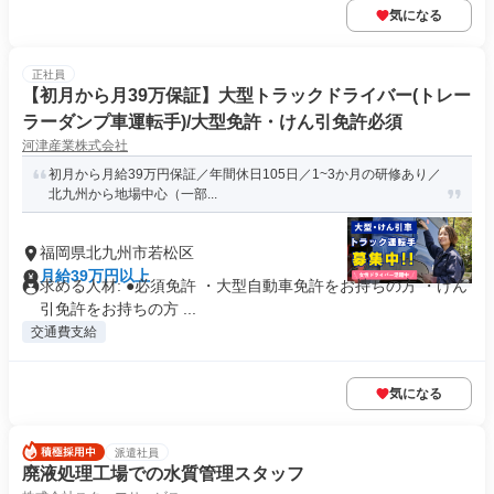
気になる
正社員
【初月から月39万保証】大型トラックドライバー(トレー
ラーダンプ車運転手)/大型免許・けん引免許必須
河津産業株式会社
初月から月給39万円保証／年間休日105日／1~3か月の研修あり／
北九州から地場中心（一部...
福岡県北九州市若松区
月給39万円以上
求める人材: ●必須免許 ・大型自動車免許をお持ちの方 ・けん
引免許をお持ちの方 ...
交通費支給
気になる
派遣社員
廃液処理工場での水質管理スタッフ