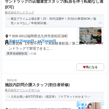
サンドラッグの店舗運営スタッフ(転居を伴う転勤なし選
択可)
株式会社サンドラッグ
東証プライム上場企業！20・30代活躍中！月3日の希望休OK／販
売ノルマなし／年収例32歳...
〒808-0012福岡県北九州市若松区深町
月給22万4030円～34万4430円
応募資格 【学歴不問】 ※未経験者歓迎／第二新卒者歓迎 ＼サ
ンドラッグで実現できるこ...
業界未経験歓迎
+11個
気になる
契約社員
施設内訪問介護スタッフ(初任者研修)
株式会社ナーシングホーム
入社お祝い金9万円支給♪（規定有）┃ケアネットわかまつ