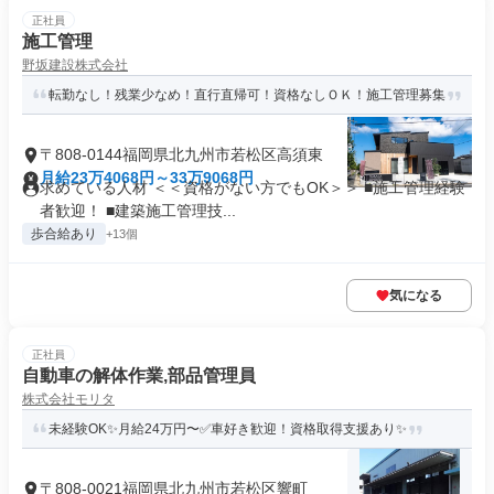
正社員
施工管理
野坂建設株式会社
転勤なし！残業少なめ！直行直帰可！資格なしＯＫ！施工管理募集
〒808-0144福岡県北九州市若松区高須東
月給23万4068円～33万9068円
求めている人材 ＜＜資格がない方でもOK＞＞ ■施工管理経験
者歓迎！ ■建築施工管理技...
歩合給あり
+13個
気になる
正社員
自動車の解体作業,部品管理員
株式会社モリタ
未経験OK✨月給24万円〜✅車好き歓迎！資格取得支援あり✨
〒808-0021福岡県北九州市若松区響町