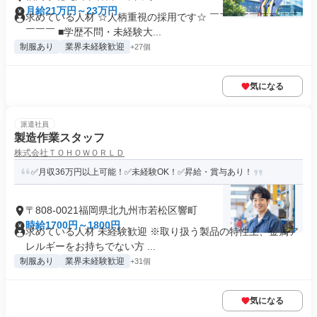
月給21万円～23万円
求めている人材 ☆人柄重視の採用です☆ ￣￣￣￣￣￣￣￣￣
￣￣￣ ■学歴不問・未経験大...
制服あり
業界未経験歓迎
+27個
気になる
派遣社員
製造作業スタッフ
株式会社ＴＯＨＯＷＯＲＬＤ
✅月収36万円以上可能！✅未経験OK！✅昇給・賞与あり！
〒808-0021福岡県北九州市若松区響町
時給1700円～1800円
求めている人材 未経験歓迎 ※取り扱う製品の特性上、金属ア
レルギーをお持ちでない方 ...
制服あり
業界未経験歓迎
+31個
気になる