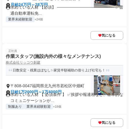
月給24万円～28万円
求めている人材 【必須】 ──────────────────── ✅普
通自動車運転免...
業界未経験歓迎
+24個
気になる
正社員
作業スタッフ(施設内外の様々なメンテナンス)
株式会社リッコウ創建
日数安定・残業ほぼなし✨家賃半額補助の借り上げ社宅も！
〒808-0047福岡県北九州市若松区中畑町
日給1万2000円～1万4000円
求めている人材 【 必須条件 】 ✅挨拶や報連相など、基本的な
コミュニケーションが...
制服あり
業界未経験歓迎
+18個
気になる