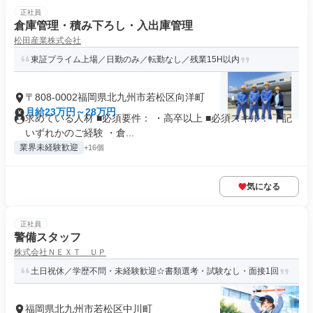
正社員
倉庫管理・積み下ろし・入出庫管理
松田産業株式会社
東証プライム上場／日勤のみ／転勤なし／残業15H以内
〒808-0002福岡県北九州市若松区向洋町
月給23万円～28万円
求めている人材 ■必須要件： ・高卒以上 ■必須スキル： 下記
いずれかのご経験 ・倉...
業界未経験歓迎
+16個
気になる
正社員
警備スタッフ
株式会社ＮＥＸＴ ＵＰ
土日祝休／学歴不問・未経験歓迎☆書類選考・試験なし・面接1回
福岡県北九州市若松区中川町