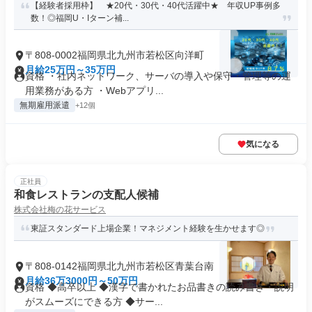
【経験者採用枠】 ★20代・30代・40代活躍中★ 年収UP事例多
数！◎福岡U・Iターン補...
〒808-0002福岡県北九州市若松区向洋町
月給25万円～35万円
資格 ・社内ネットワーク、サーバの導入や保守・管理等の運
用業務がある方 ・Webアプリ...
無期雇用派遣
+12個
気になる
正社員
和食レストランの支配人候補
株式会社梅の花サービス
東証スタンダード上場企業！マネジメント経験を生かせます◎
〒808-0142福岡県北九州市若松区青葉台南
月給36万3000円～50万円
資格 ◆高卒以上 ◆漢字で書かれたお品書きの読み書き・説明
がスムーズにできる方 ◆サー...