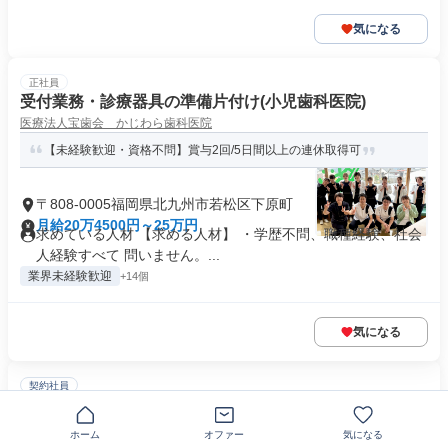
気になる
正社員
受付業務・診療器具の準備片付け(小児歯科医院)
医療法人宝歯会 かじわら歯科医院
【未経験歓迎・資格不問】賞与2回/5日間以上の連休取得可
〒808-0005福岡県北九州市若松区下原町
月給20万4500円～25万円
求めている人材 【求める人材】 ・学歴不問、職種経験、社会
人経験すべて 問いません。...
業界未経験歓迎
+14個
気になる
契約社員
第二種、第三種電気主任技術者/清水建設グループ/福岡県
北九州市
ホーム
オファー
気になる