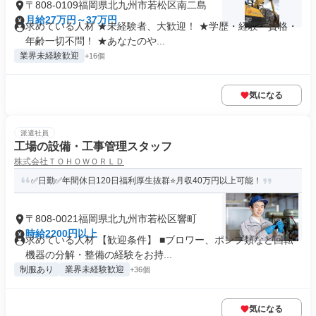
〒808-0109福岡県北九州市若松区南二島
月給27万円～37万円
求めている人材 ★未経験者、大歓迎！ ★学歴・経験・資格・
年齢一切不問！ ★あなたのや...
業界未経験歓迎
+16個
気になる
派遣社員
工場の設備・工事管理スタッフ
株式会社ＴＯＨＯＷＯＲＬＤ
✅日勤✅年間休日120日福利厚生抜群⭐月収40万円以上可能！
〒808-0021福岡県北九州市若松区響町
時給2200円以上
求めている人材 【歓迎条件】 ■ブロワー、ポンプ類など回転
機器の分解・整備の経験をお持...
制服あり
業界未経験歓迎
+36個
気になる