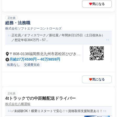
気になる
正社員
総務・法務職
株式会社ソフトエナジーコントロールズ
正社員／オフィスワーク／新社屋／年間休日125日（土日祝休み）
／想定年収384万円～57...
〒808-0138福岡県北九州市若松区ひびきの
北
月給27万4590円～40万9859円
転勤なし
交通費支給
気になる
正社員
4tトラックでの中距離配送ドライバー
株式会社八幡運輸
✅未経験OK！横乗りスタートで安心！✨資格取得支援制度あり！