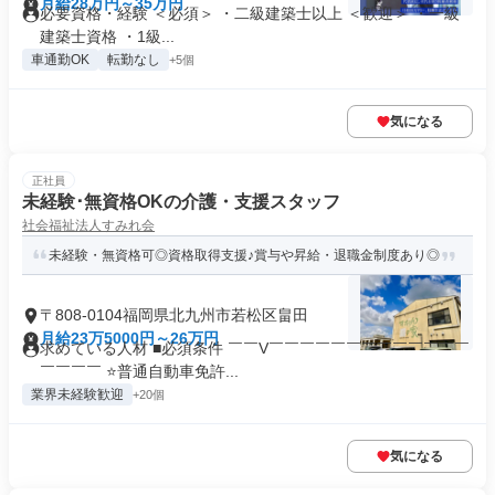
月給28万円～35万円
必要資格・経験 ＜必須＞ ・二級建築士以上 ＜歓迎＞ ・一級
建築士資格 ・1級...
車通勤OK
転勤なし
+5個
気になる
正社員
未経験･無資格OKの介護・⽀援スタッフ
社会福祉法人すみれ会
未経験・無資格可◎資格取得支援♪賞与や昇給・退職金制度あり◎
〒808-0104福岡県北九州市若松区畠田
月給23万5000円～26万円
求めている人材 ■必須条件 ￣￣V￣￣￣￣￣￣￣￣￣￣￣￣￣
￣￣￣￣ ⭐普通自動車免許...
業界未経験歓迎
+20個
気になる