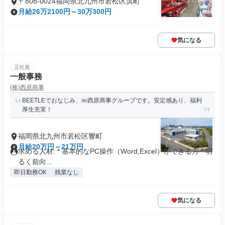
〒808-0024福岡県北九州市若松区浜町
月給26万2100円～30万300円
気になる
正社員
一般事務
(株)西原商事
BEETLEでおなじみ、㈱西原商事グループです。安定感あり、福利
厚生充実！
福岡県北九州市若松区響町
月給20万円～21万円
求める人材: * 基本的なPC操作（Word,Excel）ができる方 * 明
るく前向...
即日勤務OK
残業なし
気になる