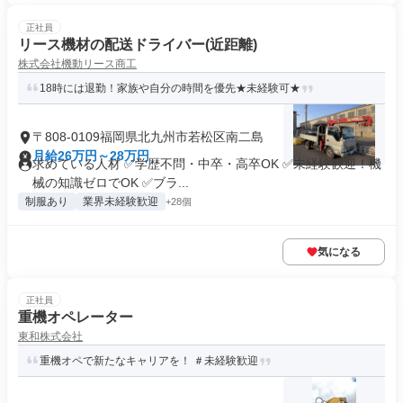
正社員
リース機材の配送ドライバー(近距離)
株式会社機動リース商工
18時には退勤！家族や自分の時間を優先★未経験可★
〒808-0109福岡県北九州市若松区南二島
月給26万円～28万円
求めている人材 ✅学歴不問・中卒・高卒OK ✅未経験歓迎！機
械の知識ゼロでOK ✅ブラ...
制服あり
業界未経験歓迎
+28個
気になる
正社員
重機オペレーター
東和株式会社
重機オペで新たなキャリアを！ ＃未経験歓迎