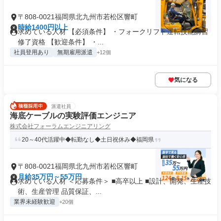
〒808-0021福岡県北九州市若松区響町
時給1400円以上
求めている人材 【必須条件】 ・フォークリフト運転技能講習
修了資格 【歓迎条件】 ・...
社員登用あり
無期雇用派遣
+12個
気になる
派遣社員
海底ケーブルの実験評価エンジニア
株式会社フォーラムエンジニアリング
20～40代活躍中◆転勤なし◆土日祝休み◆福岡県
〒808-0021福岡県北九州市若松区響町
月給35万円～55万円
求めている人材 ＜応募条件＞ ■高卒以上 ■設計、開発、生産技
術、生産管理 品質保証、...
業界未経験歓迎
+20個