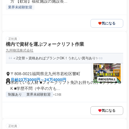
方 【歓迎】福祉施設の施設長...
業界未経験歓迎
気になる
正社員
構内で資材を運ぶフォークリフト作業
九州物流株式会社
＜2交替＞資格あればブランクOK！うれしい賞与あり✨
〒808-0021福岡県北九州市若松区響町
月給23万3000円～24万4000円
求めている人材 ■フォークリフト免許お持ちの方 ■ブランクO
K ■学歴不問（中卒の方も...
制服あり
業界未経験歓迎
+13個
気になる
正社員