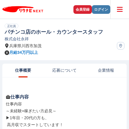
会員登録
ログイン
正社員
パチンコ店のホール・カウンタースタッフ
株式会社永祥
兵庫県川西市加茂
月給34万円以上
仕事概要
応募について
企業情報
仕事内容
仕事内容

～未経験×稼ぎたい方必見～

▶1年目・20代の方も、

 高月収でスタートしています！
