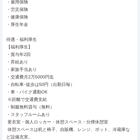
・雇用保険

・労災保険

・健康保険

・厚生年金

待遇・福利厚生

【福利厚生】

・賞与年2回

・昇給あり

・家族手当あり

・交通費月2万5000円迄

・自転車･徒歩は50円（出勤日毎）

・車・バイク通勤OK

 ※距離で交通費支給

・制服無料貸与（無料）

・スタッフルームあり

 更衣室・個人ロッカー・休憩スペース・分煙休憩室

 休憩スペースは机と椅子、自販機、レンジ、ポット、冷蔵庫な
ど設備充実。