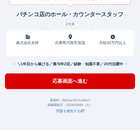
パチンコ店のホール・カウンタースタッフ
正社員
株式会社永祥
兵庫県川西市加茂
月給34万円以上
＼1年目から稼げる／賞与年2回／経験・知識不要／20代活躍中
応募画面へ進む
原稿ID：
5bf1ba70c7c409c7
掲載開始日：
2026/05/09（土）
問題を報告する