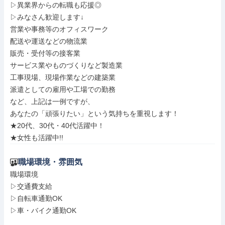
▷異業界からの転職も応援◎

▷みなさん歓迎します↓

営業や事務等のオフィスワーク

配送や運送などの物流業

販売・受付等の接客業

サービス業やものづくりなど製造業

工事現場、現場作業などの建築業

派遣としての雇用や工場での勤務

など、上記は一例ですが、

あなたの「頑張りたい」という気持ちを重視します！

★20代、30代・40代活躍中！

★女性も活躍中!!
職場環境・雰囲気
職場環境

▷交通費支給

▷自転車通勤OK

▷車・バイク通勤OK
