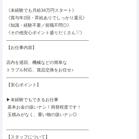
《未経験でも月給34万円スタート》

《賞与年2回・昇給ありでしっかり還元》

《知識・経験不要／前職不問◎》

《その他安心ポイント盛りだくさん▽》

―――――――――――――――――――

【お仕事内容】

店内を巡回、機械などの簡単な

トラブル対応、賞品交換をお任せ♪

―――――――――――――――――――

【安心ポイント】

▶未経験でもできるお仕事

 基本お金の扱いナシ！両替程度です！

 玉積みがなく、重い物の扱いナシ◎

―――――――――――――――――――

【スタッフについて】
