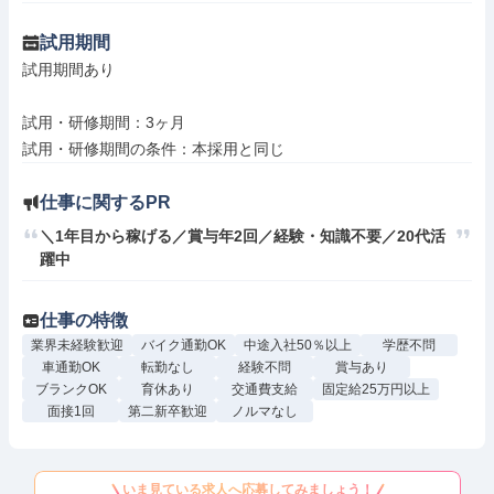
試用期間
試用期間あり

試用・研修期間：3ヶ月

仕事に関するPR
＼1年目から稼げる／賞与年2回／経験・知識不要／20代活
躍中
仕事の特徴
業界未経験歓迎
バイク通勤OK
中途入社50％以上
学歴不問
車通勤OK
転勤なし
経験不問
賞与あり
ブランクOK
育休あり
交通費支給
固定給25万円以上
面接1回
第二新卒歓迎
ノルマなし
いま見ている求人へ応募してみましょう！