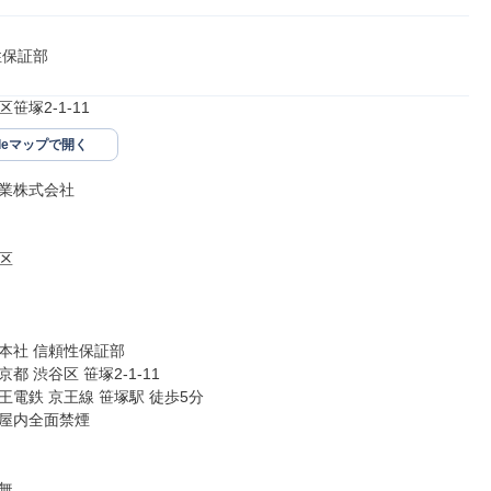
性保証部
笹塚2-1-11
gleマップで開く
業株式会社



本社 信頼性保証部

都 渋谷区 笹塚2-1-11

電鉄 京王線 笹塚駅 徒歩5分

屋内全面禁煙

無