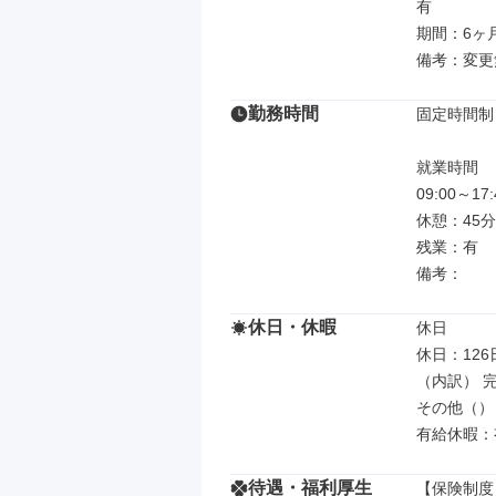
有

期間：6ヶ月
備考：変更
勤務時間
固定時間制

就業時間

09:00～
休憩：45分

残業：有

備考：
休日・休暇
休日

休日：126日
（内訳） 完
その他（）

有給休暇：
待遇・福利厚生
【保険制度】