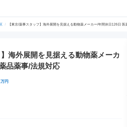
区
/
【東京/薬事スタッフ】海外展開を見据える動物薬メーカー/年間休日126日 医
フ】海外展開を見据える動物薬メーカ
医薬品薬事/法規対応
1万円