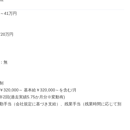
～41万円

20万円

：無



20,000～ 基本給￥320,000～を含む/月

年2回(過去実績5.75か月分※変動有)

勤手当（会社規定に基づき支給）、残業手当（残業時間に応じて別