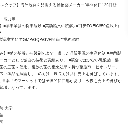
事スタッフ】海外展開を見据える動物薬メーカー/年間休日126日◎
・能力等

■薬事業務の従事経験 ■英語論文の読解力(目安TOEIC650点以上) 


製薬業界にてGMP/GQP/GVP関連の業務経験

み】■菌の培養から製剤化まで一貫した品質重視の生産体制 ■生菌製
ーカーとして独自の技術と実績あり。 ■競合では少ない乳酸菌・酪
菌の三菌を使用。複数の菌の相乗効果を持つ整腸剤「ビオスリー」
広い製品を展開し、toC向け、病院向け共に売上を伸ばしています。
用医薬品のマーケットでは全国的に白地があり、今後も売上の伸びが
領域となっています。

 大学



師