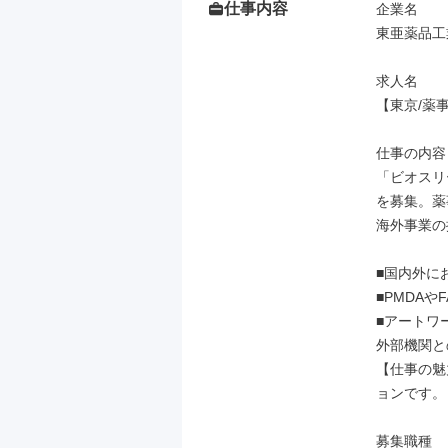
仕事内容
企業名

東亜薬品工
求人名

【東京/薬
仕事の内容

「ビオスリ
を募集。薬
海外事業の
■国内外に
■PMDAや
■アートワ
外部機関と
【仕事の魅
ョンです。

募集職種
