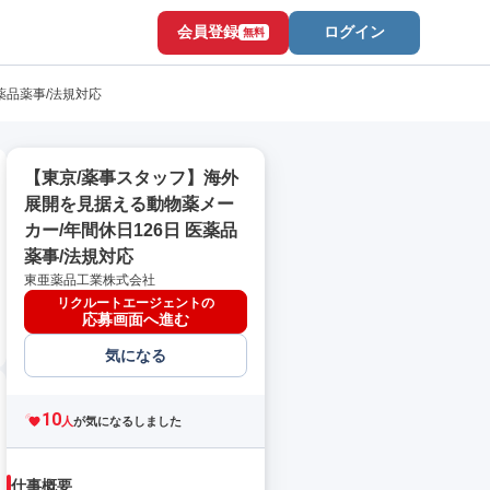
会員登録
ログイン
無料
薬品薬事/法規対応
【東京/薬事スタッフ】海外
展開を見据える動物薬メー
カー/年間休日126日 医薬品
薬事/法規対応
東亜薬品工業株式会社
リクルートエージェントの
応募画面へ進む
気になる
10
人
が気になるしました
仕事概要