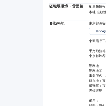
職場環境・雰囲気
配属先情報

本社 信頼
東京都渋谷区
勤務地
Goo
東亜薬品工
予定勤務地

東京都渋谷区
勤務地

勤務地①

事業所名：
所在地：東京
最寄駅：京王
喫煙環境：
備考：

転勤：当面