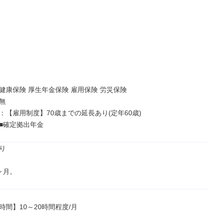
健康保険 厚生年金保険 雇用保険 労災保険



：【雇用制度】70歳までの延長あり(定年60歳)

■確定拠出年金


ヶ月。
間】10～20時間程度/月
