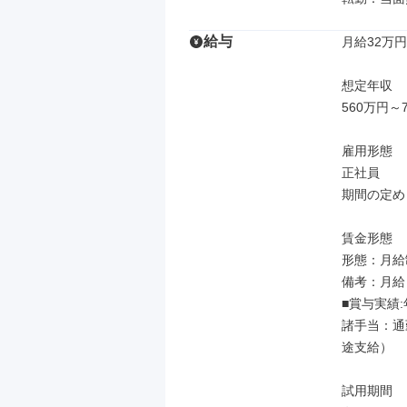
給与
月給32万円
想定年収

560万円～7
雇用形態

正社員

期間の定め
賃金形態

形態：月給制
備考：月給￥3
■賞与実績:
諸手当：通
途支給）

試用期間
