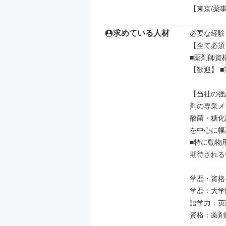
【東京/薬
求めている人材
必要な経験
【全て必須】
■薬剤師資格
【歓迎】 ■
【当社の強
剤の専業メ
酸菌・糖化
を中心に幅
■特に動物
期待される
学歴・資格

学歴：大学院
語学力：英語
資格：薬剤