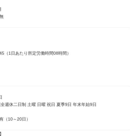


無
17:45（1日あたり所定労働時間08時間）



全週休二日制 土曜 日曜 祝日 夏季9日 年末年始9日

有（10～20日）

