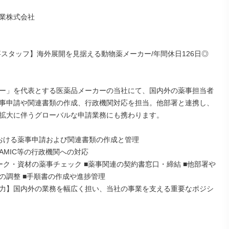
業株式会社

事スタッフ】海外展開を見据える動物薬メーカー/年間休日126日◎

ー」を代表とする医薬品メーカーの当社にて、国内外の薬事担当者
事申請や関連書類の作成、行政機関対応を担当。他部署と連携し、
拡大に伴うグローバルな申請業務にも携わります。

おける薬事申請および関連書類の作成と管理

FAMIC等の行政機関への対応

ーク・資材の薬事チェック ■薬事関連の契約書窓口・締結 ■他部署や
の調整 ■手順書の作成や進捗管理

力】国内外の業務を幅広く担い、当社の事業を支える重要なポジシ