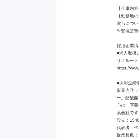
【仕事内容
【勤務地の
賞与につい
※管理監督
採用企業情
■求人取扱
リクルート
https://www
■採用企業情
事業内容：
ー。酪酸菌
心に、医薬
薬会社です。
設立：1948
代表者：代
従業員数：1