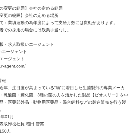
の変更の範囲】会社の定める範囲

変更の範囲】会社の定める場所

て：業績連動の為年度によって支給月数には変動があります。

者での採用の場合には残業手当なし。

報・求人取扱いエージェント

いエージェント

エージェント

.r-agent.com/

報

近年、注目度が高まっている”腸”に着目した生菌製剤の専業メーカ
・乳酸菌・糖化菌、3種の菌の力を活かした製品【ビオスリー】を中
品・医薬部外品・動物用医薬品・混合飼料などの製造販売を行う製


年01月

表取締役社長 増田 智英

50人
