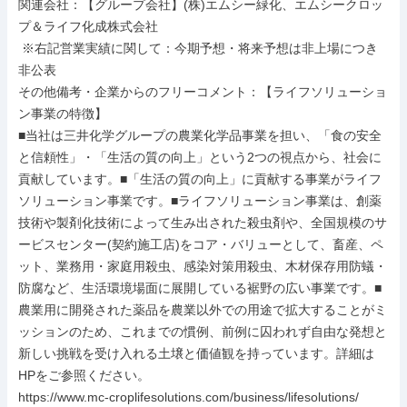
関連会社：【グループ会社】(株)エムシー緑化、エムシークロッ
プ＆ライフ化成株式会社

 ※右記営業実績に関して：今期予想・将来予想は非上場につき
非公表

その他備考・企業からのフリーコメント：【ライフソリューショ
ン事業の特徴】

■当社は三井化学グループの農業化学品事業を担い、「食の安全
と信頼性」・「生活の質の向上」という2つの視点から、社会に
貢献しています。■「生活の質の向上」に貢献する事業がライフ
ソリューション事業です。■ライフソリューション事業は、創薬
技術や製剤化技術によって生み出された殺虫剤や、全国規模のサ
ービスセンター(契約施工店)をコア・バリューとして、畜産、ペ
ット、業務用・家庭用殺虫、感染対策用殺虫、木材保存用防蟻・
防腐など、生活環境場面に展開している裾野の広い事業です。■
農業用に開発された薬品を農業以外での用途で拡大することがミ
ッションのため、これまでの慣例、前例に囚われず自由な発想と
新しい挑戦を受け入れる土壌と価値観を持っています。詳細は
HPをご参照ください。

https://www.mc-croplifesolutions.com/business/lifesolutions/
