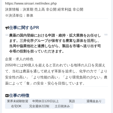
https://www.siroari.net/index.php

決算情報：決算期 売上高 非公開 経常利益 非公開

※決済単位：単体
仕事に関するPR
農薬の国内登録における申請・維持・拡大業務をお任せし
ます。三井化学グループが保有する豊富な原体を活用し、
当局や協業他社と連携しながら、製品を市場へ送り出す司
令塔の役割を担っていただきます。
企業・求人の特色

2050年には90億人を超えると言われている地球の人口を見据え
て、当社は農薬を通して絶えず革新を追求し、化学の力で「より
安全性の高い」「より性能の高い」「より環境負荷の少ない」農
薬によって「食」の安全・安心を目指しています。
仕事の特徴
業界未経験歓迎
年間休日120日以上
英語
退職金あり
在宅OK
完全週休2日制
土日祝休み