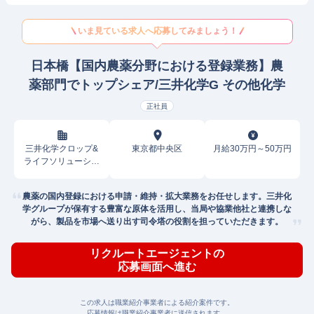
いま見ている求人へ応募してみましょう！
日本橋【国内農薬分野における登録業務】農
薬部門でトップシェア/三井化学G その他化学
正社員
三井化学クロップ&
東京都中央区
月給30万円～50万円
ライフソリューショ
ン株式会社
農薬の国内登録における申請・維持・拡大業務をお任せします。三井化
学グループが保有する豊富な原体を活用し、当局や協業他社と連携しな
がら、製品を市場へ送り出す司令塔の役割を担っていただきます。
リクルートエージェントの
応募画面へ進む
この求人は職業紹介事業者による紹介案件です。
応募情報は職業紹介事業者に送信されます。