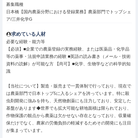
募集職種

日本橋【国内農薬分野における登録業務】農薬部門でトップシェ
ア/三井化学G
求めている人材
必要な経験・能力等

【必須】■企業での農薬登録の実務経験、または医薬品・化学品
等の薬事・法規申請業務の経験 ■英語の読み書き（メール・技術
資料の読解）が可能な方 【尚可】■化学、生物学などの科学的知
識

【当社について】製造・販売まで一貫体制で行っており、現在で
は農薬部門で日本トップ5に入るシェアを誇っています。特に殺
虫剤開発に強みを持ち、天然物創薬にも注力しており、安定した
基盤があります◆世界でも拡大可能な耕地面積は限られており、
作物保護の観点から農薬は欠かせない存在となっており、収量確
保だけでなく、農家の労働負担の軽減するためその開発にも注目
が集まっています。
