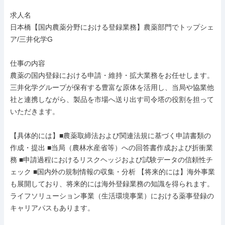
求人名

日本橋【国内農薬分野における登録業務】農薬部門でトップシェ
ア/三井化学G

仕事の内容

農薬の国内登録における申請・維持・拡大業務をお任せします。
三井化学グループが保有する豊富な原体を活用し、当局や協業他
社と連携しながら、製品を市場へ送り出す司令塔の役割を担って
いただきます。

【具体的には】■農薬取締法および関連法規に基づく申請書類の
作成・提出 ■当局（農林水産省等）への回答書作成および折衝業
務 ■申請過程におけるリスクヘッジおよび試験データの信頼性チ
ェック ■国内外の規制情報の収集・分析 【将来的には】海外事業
も展開しており、将来的には海外登録業務の知識を得られます。
ライフソリューション事業（生活環境事業）における薬事登録の
キャリアパスもあります。
