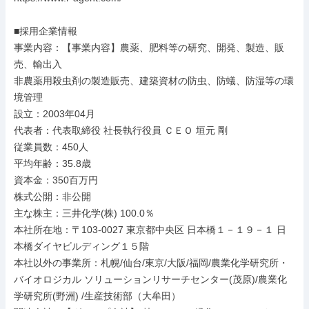
■採用企業情報

事業内容：【事業内容】農薬、肥料等の研究、開発、製造、販
売、輸出入

非農薬用殺虫剤の製造販売、建築資材の防虫、防蟻、防湿等の環
境管理

設立：2003年04月

代表者：代表取締役 社長執行役員 ＣＥＯ 垣元 剛

従業員数：450人

平均年齢：35.8歳

資本金：350百万円

株式公開：非公開

主な株主：三井化学(株) 100.0％

本社所在地：〒103-0027 東京都中央区 日本橋１－１９－１ 日
本橋ダイヤビルディング１５階

本社以外の事業所：札幌/仙台/東京/大阪/福岡/農業化学研究所・
バイオロジカル ソリューションリサーチセンター(茂原)/農業化
学研究所(野洲) /生産技術部（大牟田）
