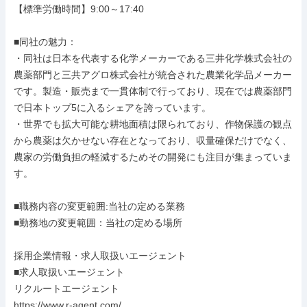
【標準労働時間】9:00～17:40

■同社の魅力：

・同社は日本を代表する化学メーカーである三井化学株式会社の
農薬部門と三共アグロ株式会社が統合された農業化学品メーカー
です。製造・販売まで一貫体制で行っており、現在では農薬部門
で日本トップ5に入るシェアを誇っています。

・世界でも拡大可能な耕地面積は限られており、作物保護の観点
から農薬は欠かせない存在となっており、収量確保だけでなく、
農家の労働負担の軽減するためその開発にも注目が集まっていま
す。

■職務内容の変更範囲:当社の定める業務

■勤務地の変更範囲：当社の定める場所

採用企業情報・求人取扱いエージェント

■求人取扱いエージェント

リクルートエージェント

https://www.r-agent.com/
