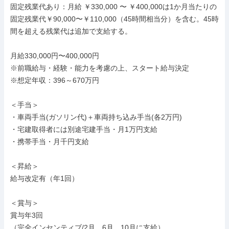
固定残業代あり：月給 ￥330,000 〜 ￥400,000は1か月当たりの
固定残業代￥90,000〜￥110,000（45時間相当分）を含む。45時
間を超える残業代は追加で支給する。

月給330,000円〜400,000円

※前職給与・経験・能力を考慮の上、スタート給与決定

※想定年収：396～670万円

＜手当＞

・車両手当(ガソリン代)＋車両持ち込み手当(各2万円)

・宅建取得者には別途宅建手当・月1万円支給

・携帯手当・月千円支給

＜昇給＞

給与改定有（年1回）

＜賞与＞

賞与年3回

（完全インセンティブ/2月、6月、10月に支給）