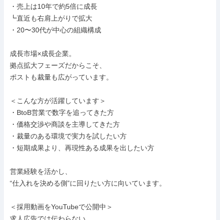
・売上は10年で約5倍に成長

┗直近も右肩上がりで拡大

・20〜30代が中心の組織構成

成長市場×成長企業。

拠点拡大フェーズだからこそ、

ポストも裁量も広がっています。

＜こんな方が活躍しています＞

・BtoB営業で数字を追ってきた方

・価格交渉や商談を主導してきた方

・裁量のある環境で実力を試したい方

・短期成果より、再現性ある成果を出したい方

営業経験を活かし、

“仕入れを決める側”に回りたい方に向いています。

＜採用動画をYouTubeで公開中＞

求人広告では伝わらない、
