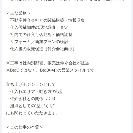
＜主な業務＞

・不動産仲介会社との関係構築・情報収集

・仕入候補物件の現地調査・査定

・社内での仕入可否判断・価格調整

・リフォーム／新築プランの検討

・仕入後の販売促進（仲介会社向け）

※工事は社内別部署、販売は仲介会社が担当

※BtoCではなく、BtoB中心の営業スタイルです

立ち上げポジションとして

・仕入れエリア・動き方の設計

・仲介会社との関係づくり

・拠点としての“型づくり”

にも関わっていただきます。

＜この仕事の本質＞
