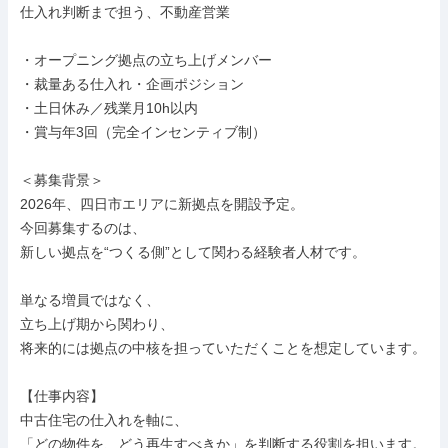
仕入れ判断まで担う、不動産営業

・オープニング拠点の立ち上げメンバー

・裁量ある仕入れ・企画ポジション

・土日休み／残業月10h以内

・賞与年3回（完全インセンティブ制）

＜募集背景＞

2026年、四日市エリアに新拠点を開設予定。

今回募集するのは、

新しい拠点を“つくる側”として関わる経験者人材です。

単なる増員ではなく、

立ち上げ期から関わり、

将来的には拠点の中核を担っていただくことを想定しています。

【仕事内容】

中古住宅の仕入れを軸に、

「どの物件を、どう再生すべきか」を判断する役割を担います。
