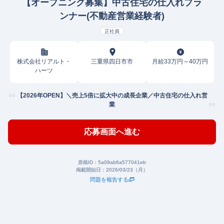
【オープニング募集】中古住宅の仕入れプラ
ンナー(不動産営業経験者)
正社員
株式会社リアルト・
三重県四日市市
月給33万円～40万円
ハーツ
【2026年OPEN】＼売上5倍に拡大中の成長企業／中古住宅の仕入れ営
業
応募画面へ進む
原稿ID：
5a09ab6a577041eb
掲載開始日：
2026/03/23（月）
問題を報告する