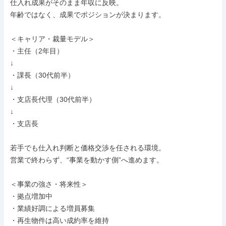
仕入れ成果がそのまま年収に反映。

年齢ではなく、成果でポジションが決まります。

＜キャリア・裁量モデル＞

・主任（2年目）

↓

・課長（30代前半）

↓

・支店長代理（30代前半）

↓

・支店長

若手でも仕入れ判断と価格交渉を任される環境。

営業で終わらず、“事業を動かす側”へ進めます。

＜事業の強さ・将来性＞

・拠点増加中

・業績好調による増員募集

・再生物件は高い成約率を維持
