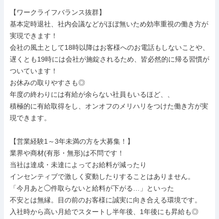
【ワークライフバランス抜群】

基本定時退社、社内会議などがほぼ無いため効率重視の働き方が
実現できます！

会社の風土として18時以降はお客様へのお電話もしないことや、

遅くとも19時には会社が施錠されるため、皆必然的に帰る習慣が
ついています！

お休みの取りやすさも◎

年度の終わりには有給が余らない社員もいるほど、、

積極的に有給取得をし、オンオフのメリハリをつけた働き方が実
現できます。

【営業経験1～3年未満の方を大募集！】

業界や商材(有形・無形)は不問です！

当社は達成・未達によってお給料が減ったり

インセンティブで激しく変動したりすることはありません。

「今月あと◯件取らないと給料が下がる…」といった

不安とは無縁。目の前のお客様に誠実に向き合える環境です。

入社時から高い月給でスタートし半年後、1年後にも昇給も◎
