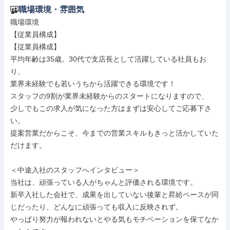
職場環境・雰囲気
職場環境

【従業員構成】

【従業員構成】

平均年齢は35歳。30代で支店長として活躍している社員もお
り、

業界未経験でも若いうちから活躍できる環境です！

スタッフの9割が業界未経験からのスタートになりますので、

少しでもこの求人が気になった方はまずは安心してご応募下さ
い。

提案営業だからこそ、今までの営業スキルもきっと活かしていた
だけます。

＜中途入社のスタッフへインタビュー＞

当社は、頑張っている人がちゃんと評価される環境です。

新卒入社した会社で、成果を出していない後輩と昇給ペースが同
じだったり、どんなに頑張っても収入に反映されず。

やっぱり努力が報われないとやる気もモチベーションを保てなか