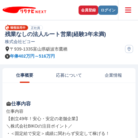
会員登録
ログイン
正社員
残業なしの法人ルート営業(経験3年未満)
株式会社ビコー
〒939-1335富山県砺波市鷹栖
年俸402万円～516万円
仕事概要
応募について
企業情報
仕事内容
仕事内容

【創立49年！安心・安定の老舗企業】

＼株式会社BIKOの注目ポイント／

・＜固定給で安定＞成績に関わらず安定して稼げる！
