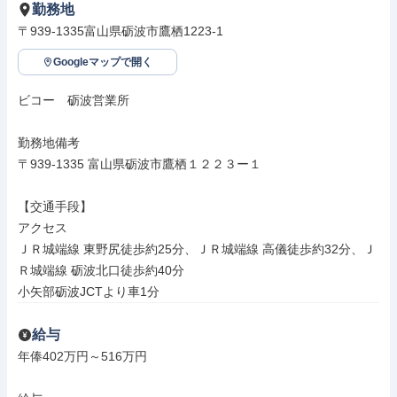
勤務地
〒939-1335富山県砺波市鷹栖1223-1
Googleマップで開く
ビコー　砺波営業所

勤務地備考

〒939-1335 富山県砺波市鷹栖１２２３ー１

【交通手段】

アクセス

ＪＲ城端線 東野尻徒歩約25分、ＪＲ城端線 高儀徒歩約32分、Ｊ
Ｒ城端線 砺波北口徒歩約40分

小矢部砺波JCTより車1分
給与
年俸402万円～516万円
