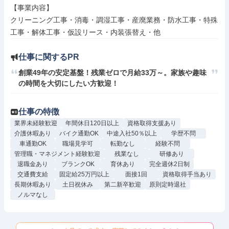
【事業内容】

クリーニング工事・消毒・調湿工事・産廃業務・防水工事・特殊
工事・解体工事・仮設リース・内装張替え・他
仕事に関するPR
創業49年の安定基盤！残業ゼロで月給33万～。家族や趣味
の時間を大切にしたい方歓迎！
仕事の特徴
業界未経験歓迎
年間休日120日以上
資格取得支援あり
介護休暇あり
バイク通勤OK
中途入社50％以上
学歴不問
車通勤OK
職場見学可
転勤なし
経験不問
管理職・マネジメント経験歓迎
残業なし
研修あり
退職金あり
ブランクOK
育休あり
完全週休2日制
交通費支給
固定給25万円以上
面接1回
資格取得手当あり
長期休暇あり
土日祝休み
第二新卒歓迎
原則定時退社
ノルマなし