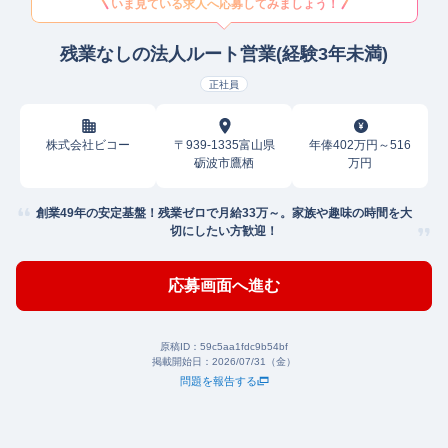
いま見ている求人へ応募してみましょう！
残業なしの法人ルート営業(経験3年未満)
正社員
株式会社ビコー
〒939-1335富山県
年俸402万円～516
砺波市鷹栖
万円
創業49年の安定基盤！残業ゼロで月給33万～。家族や趣味の時間を大
切にしたい方歓迎！
応募画面へ進む
原稿ID：
59c5aa1fdc9b54bf
掲載開始日：
2026/07/31（金）
問題を報告する