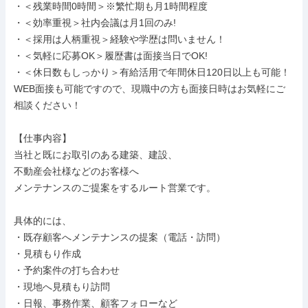
・＜残業時間0時間＞※繁忙期も月1時間程度

・＜効率重視＞社内会議は月1回のみ!

・＜採用は人柄重視＞経験や学歴は問いません！

・＜気軽に応募OK＞履歴書は面接当日でOK!

・＜休日数もしっかり＞有給活用で年間休日120日以上も可能！

WEB面接も可能ですので、現職中の方も面接日時はお気軽にご
相談ください！

【仕事内容】

当社と既にお取引のある建築、建設、

不動産会社様などのお客様へ

メンテナンスのご提案をするルート営業です。

具体的には、

・既存顧客へメンテナンスの提案（電話・訪問）

・見積もり作成

・予約案件の打ち合わせ

・現地へ見積もり訪問

・日報、事務作業、顧客フォローなど
