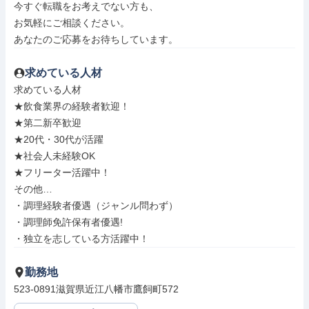
今すぐ転職をお考えでない方も、

お気軽にご相談ください。

あなたのご応募をお待ちしています。
求めている人材
求めている人材

★飲食業界の経験者歓迎！

★第二新卒歓迎

★20代・30代が活躍

★社会人未経験OK

★フリーター活躍中！

その他…

・調理経験者優遇（ジャンル問わず）

・調理師免許保有者優遇!

・独立を志している方活躍中！
勤務地
523-0891滋賀県近江八幡市鷹飼町572