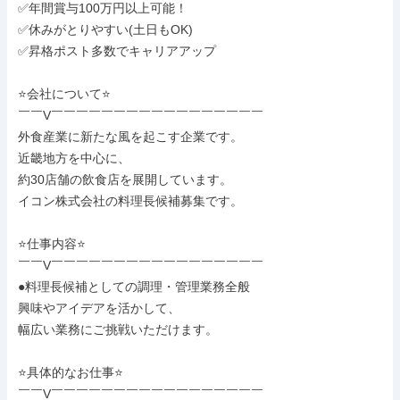
✅年間賞与100万円以上可能！

✅休みがとりやすい(土日もOK)

✅昇格ポスト多数でキャリアアップ

⭐会社について⭐

￣￣V￣￣￣￣￣￣￣￣￣￣￣￣￣￣￣￣￣

外食産業に新たな風を起こす企業です。

近畿地方を中心に、

約30店舗の飲食店を展開しています。

イコン株式会社の料理長候補募集です。

⭐仕事内容⭐

￣￣V￣￣￣￣￣￣￣￣￣￣￣￣￣￣￣￣￣

●料理長候補としての調理・管理業務全般

興味やアイデアを活かして、

幅広い業務にご挑戦いただけます。

⭐具体的なお仕事⭐

￣￣V￣￣￣￣￣￣￣￣￣￣￣￣￣￣￣￣￣
