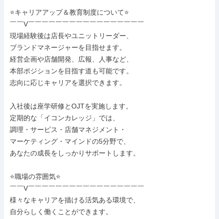
⭐キャリアアップ＆教育制度について⭐

￣￣V￣￣￣￣￣￣￣￣￣￣￣￣￣￣￣￣￣

現場経験後は店長やユニットリーダー、

ブランドマネージャーを目指せます。

経営企画や店舗開発、広報、人事など、

本部ポジションを目指す道も可能です。

志向に応じキャリアを選択できます。

入社後は座学研修とOJTを実施します。

定期的な「イコンカレッジ」では、

調理・サービス・店舗マネジメント・

マーケティング・マインドの5分野で、

あなたの成長をしっかりサポートします。

⭐職場の雰囲気⭐

￣￣V￣￣￣￣￣￣￣￣￣￣￣￣￣￣￣￣￣

様々なキャリアを描ける活気ある環境で、

自分らしく働くことができます。
