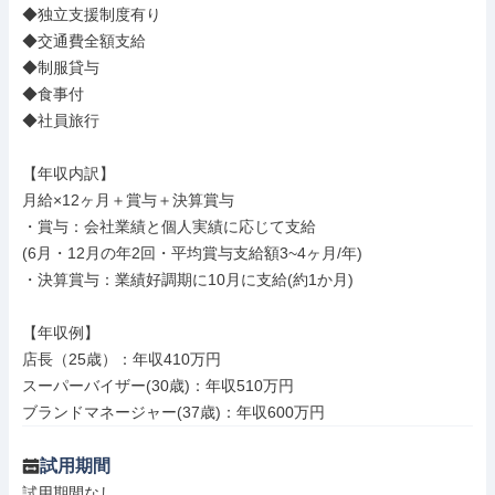
◆独立支援制度有り

◆交通費全額支給

◆制服貸与

◆食事付

◆社員旅行

【年収内訳】

月給×12ヶ月＋賞与＋決算賞与

・賞与：会社業績と個人実績に応じて支給

(6月・12月の年2回・平均賞与支給額3~4ヶ月/年)

・決算賞与：業績好調期に10月に支給(約1か月)

【年収例】

店長（25歳）：年収410万円

スーパーバイザー(30歳)：年収510万円

ブランドマネージャー(37歳)：年収600万円
試用期間
試用期間なし