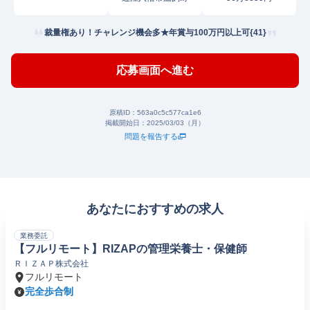
裁量権あり！チャレンジ機会多★年賞与100万円以上可{41}
応募画面へ進む
原稿ID：
563a0c5c577ca1e6
掲載開始日：
2025/03/03（月）
問題を報告する
あなたにおすすめの求人
業務委託
【フルリモート】RIZAPの管理栄養士・保健師
ＲＩＺＡＰ株式会社
フルリモート
完全歩合制