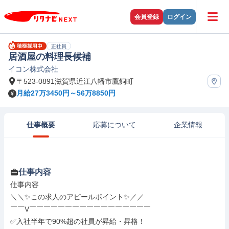
会員登録
ログイン
正社員
居酒屋の料理長候補
イコン株式会社
〒523-0891滋賀県近江八幡市鷹飼町
月給27万3450円～56万8850円
仕事概要
応募について
企業情報
仕事内容
仕事内容

＼＼✨この求人のアピールポイント✨／／

￣￣V￣￣￣￣￣￣￣￣￣￣￣￣￣￣￣￣￣

✅入社半年で90%超の社員が昇給・昇格！
