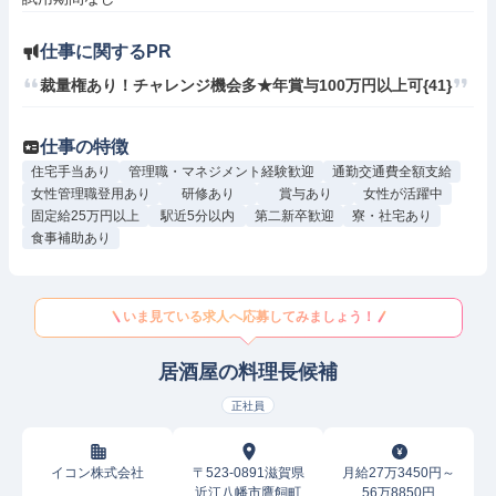
仕事に関するPR
裁量権あり！チャレンジ機会多★年賞与100万円以上可{41}
仕事の特徴
住宅手当あり
管理職・マネジメント経験歓迎
通勤交通費全額支給
女性管理職登用あり
研修あり
賞与あり
女性が活躍中
固定給25万円以上
駅近5分以内
第二新卒歓迎
寮・社宅あり
食事補助あり
いま見ている求人へ応募してみましょう！
居酒屋の料理長候補
正社員
イコン株式会社
〒523-0891滋賀県
月給27万3450円～
近江八幡市鷹飼町
56万8850円