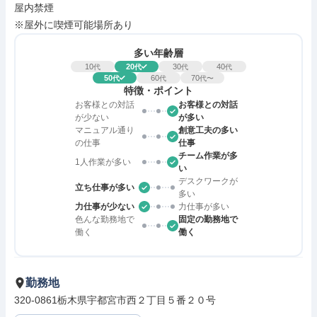
屋内禁煙

※屋外に喫煙可能場所あり
多い年齢層
10
20
30
40
代
代
代
代
50
60
70
代
代
代〜
特徴・ポイント
お客様との対話
お客様との対話
が少ない
が多い
マニュアル通り
創意工夫の多い
の仕事
仕事
チーム作業が多
1人作業が多い
い
デスクワークが
立ち仕事が多い
多い
力仕事が少ない
力仕事が多い
色んな勤務地で
固定の勤務地で
働く
働く
勤務地
320-0861栃木県宇都宮市西２丁目５番２０号