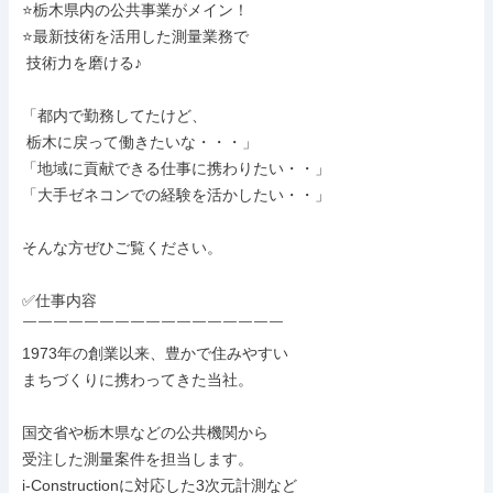
⭐栃木県内の公共事業がメイン！

⭐最新技術を活用した測量業務で

 技術力を磨ける♪

「都内で勤務してたけど、

 栃木に戻って働きたいな・・・」

「地域に貢献できる仕事に携わりたい・・」

「大手ゼネコンでの経験を活かしたい・・」

そんな方ぜひご覧ください。

✅仕事内容

￣￣￣￣￣￣￣￣￣￣￣￣￣￣￣￣￣

1973年の創業以来、豊かで住みやすい

まちづくりに携わってきた当社。

国交省や栃木県などの公共機関から

受注した測量案件を担当します。

i-Constructionに対応した3次元計測など
