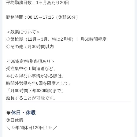
平均勤務日数：1ヶ月あたり20日

勤務時間：08:15～17:15（休憩60分）

＜残業について＞

◇繁忙期（12月～3月、特に2月頃）：月60時間程度

◇その他：月30時間以内

＜36協定/特別条項あり＞

受注集中や工期逼迫など、

やむを得ない事情がある際は、

時間外労働を年6回を限度として、

「月60時間・年630時間まで」

延長することが可能です。
休日・休暇
休日休暇

＼ ✨年間休日120日！✨ ／
