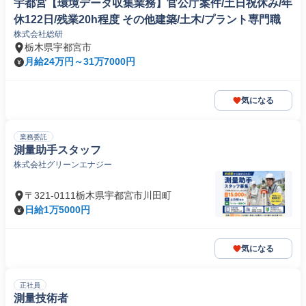
宇都宮【環境データ収集業務】官公庁案件/土日祝休み/年
休122日/残業20h程度 その他建築/土木/プラント専門職
株式会社総研
栃木県宇都宮市
月給24万円～31万7000円
気になる
業務委託
測量助手スタッフ
株式会社グリーンエナジー
〒321-0111栃木県宇都宮市川田町
日給1万5000円
気になる
正社員
測量技術者