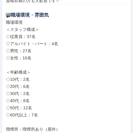
資格昇格の方も大歓迎です✨
職場環境・雰囲気
職場環境

＜スタッフ構成＞

◇従業員：37名

◇アルバイト・パート：4名

◇男性：27名

◇女性：10名

＜年齢構成＞

◇10代：2名

◇20代：6名

◇30代：2名

◇40代：8名

◇50代：12名

◇60代以上：7名

喫煙所：喫煙所あり（屋外）
