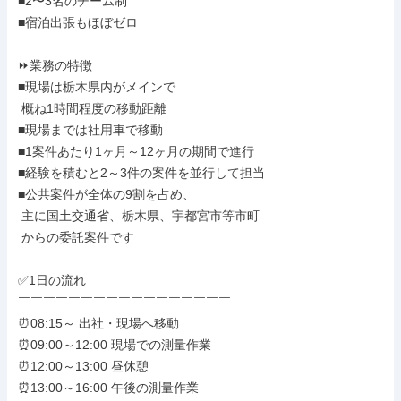
■2〜3名のチーム制

■宿泊出張もほぼゼロ

⏩業務の特徴

■現場は栃木県内がメインで

 概ね1時間程度の移動距離

■現場までは社用車で移動

■1案件あたり1ヶ月～12ヶ月の期間で進行

■経験を積むと2～3件の案件を並行して担当

■公共案件が全体の9割を占め、

 主に国土交通省、栃木県、宇都宮市等市町

 からの委託案件です

✅1日の流れ

￣￣￣￣￣￣￣￣￣￣￣￣￣￣￣￣￣

⏰08:15～ 出社・現場へ移動

⏰09:00～12:00 現場での測量作業

⏰12:00～13:00 昼休憩

⏰13:00～16:00 午後の測量作業
