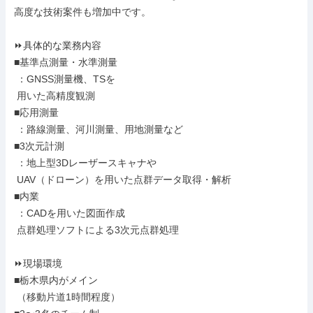
高度な技術案件も増加中です。

⏩具体的な業務内容

■基準点測量・水準測量

 ：GNSS測量機、TSを

 用いた高精度観測

■応用測量

 ：路線測量、河川測量、用地測量など

■3次元計測

 ：地上型3Dレーザースキャナや

 UAV（ドローン）を用いた点群データ取得・解析

■内業

 ：CADを用いた図面作成

 点群処理ソフトによる3次元点群処理

⏩現場環境

■栃木県内がメイン

 （移動片道1時間程度）
