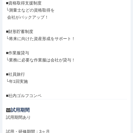
■資格取得支援制度

└測量士などの資格取得を

 会社がバックアップ！

■財形貯蓄制度

└将来に向けた資産形成をサポート！

■作業服貸与

└業務に必要な作業服は会社が貸与！

■社員旅行

└年1回実施

■社内ゴルフコンペ
試用期間
試用期間あり

試用・研修期間：3ヶ月
