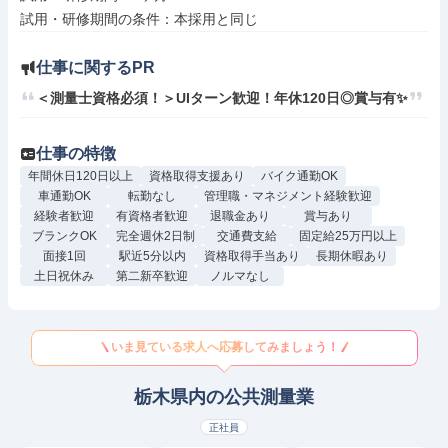
仕事に関するPR
＜測量士資格必須！＞UIターン歓迎！年休120日◎賞与有✨
仕事の特徴
年間休日120日以上
資格取得支援あり
バイク通勤OK
車通勤OK
転勤なし
管理職・マネジメント経験歓迎
経験者歓迎
有資格者歓迎
退職金あり
賞与あり
ブランクOK
完全週休2日制
交通費支給
固定給25万円以上
面接1回
駅近5分以内
資格取得手当あり
長期休暇あり
土日祝休み
第二新卒歓迎
ノルマなし
いま見ている求人へ応募してみましょう！
栃木県内の公共測量業
正社員