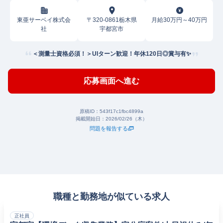
東亜サーベイ株式会
〒320-0861栃木県
月給30万円～40万円
社
宇都宮市
＜測量士資格必須！＞UIターン歓迎！年休120日◎賞与有✨
応募画面へ進む
原稿ID：
543f17c1fbc4899a
掲載開始日：
2026/02/26（木）
問題を報告する
職種と勤務地が似ている求人
正社員