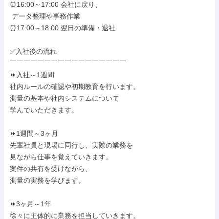
⏰16:00～17:00 会社に戻り、

 データ整理や事務作業

⏰17:00～18:00 翌日の準備・退社

✅入社後の流れ

￣￣￣￣￣￣￣￣￣￣￣￣￣￣￣￣￣

⏩入社～1週間

社内ルールの確認や初期教育を行います。

測量の基本や社内システムについて

学んでいただきます。

⏩1週間～3ヶ月

先輩社員と現場に同行し、実際の業務を

見ながら仕事を覚えていきます。

案件の共有を受けながら、

測量の実務を学びます。

⏩3ヶ月～1年

徐々に主体的に業務を担当していきます。
