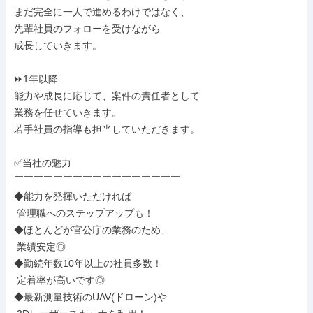
まだ完全に一人で進めるわけではなく、

先輩社員のフォローを受けながら

成長していきます。

⏩1年以降

能力や成長に応じて、案件の責任者として

業務を任せていきます。

若手社員の指導も担当していただきます。

✅当社の魅力

￣￣￣￣￣￣￣￣￣￣￣￣￣￣￣￣￣

◆能力を発揮いただければ

 管理職へのステップアップも！

◆ほとんどが官公庁の業務のため、

 業績安定◎

◆勤続年数10年以上の社員多数！

 定着率が高いです◎

◆最新測量技術のUAV(ドローン)や
